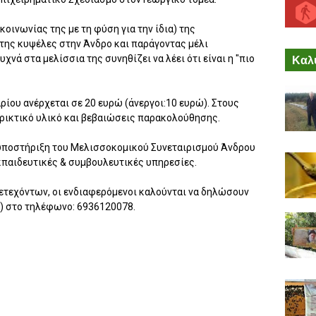
κοινωνίας της με τη φύση για την ίδια) της
της κυψέλες στην Άνδρο και παράγοντας μέλι
Καλύ
νά στα μελίσσια της συνηθίζει να λέει ότι είναι η "πιο
ίου ανέρχεται σε 20 ευρώ (άνεργοι:10 ευρώ). Στους
ρικτικό υλικό και βεβαιώσεις παρακολούθησης.
 υποστήριξη του Μελισσοκομικού Συνεταιρισμού Άνδρου
κπαιδευτικές & συμβουλευτικές υπηρεσίες.
ετεχόντων, οι ενδιαφερόμενοι καλούνται να δηλώσουν
) στο τηλέφωνο: 6936120078.