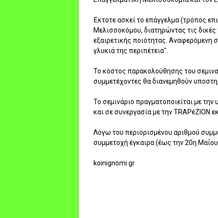
Έκτοτε ασκεί το επάγγελμα (τρόπος επι
Μελισσοκόμου, διατηρώντας τις δικές 
εξαιρετικής ποιότητας. Αναφερόμενη συχ
γλυκιά της περιπέτεια".
Το κόστος παρακολούθησης του σεμιναρ
συμμετέχοντες θα διανεμηθούν υποστη
Το σεμινάριο πραγματοποιείται με την
και σε συνεργασία με την ΤRAPέΖΙΟΝ ε
Λόγω του περιορισμένου αριθμού συμμ
συμμετοχή έγκαιρα (έως την 20η Μαΐου
koinignomi.gr