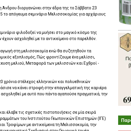
η Άνδρου διοργανώνει στην έδρα της το Σάββατο 23
ς 5 το απόγευμα σεμινάριο Μελισσοκομίας για αρχάριους
μινάριο φιλοδοξεί να μυήσει στο μαγικό κόσμο της
 έχουν ασχοληθεί με το αντικείμενο στο παρελθόν.
εισαγωγή στη μελισσοκομία ενώ θα συζητηθούν τα
μικός εξοπλισμός, Πώς φροντίζουμε ένα μελίσσι,
κευση μελιού, Μεταφορά των μελισσιών και Εχθροί -
20 χρόνια στέλεχος ελληνικών και πολυεθνικών
φάσισε να κάνει στροφή στην επαγγελματική της καριέρα
α ασχοληθεί με αυτό που πάντα αγαπούσε πραγματικά, την
αι έλαβε τις σχετικές πιστοποιήσεις σε μία σειρά
αμμάτων του Ινστιτούτου Γεωπονικών Επιστημών (ΙΓΕ)
Παρ
αι Τροφίμων με αντικείμενα:τη Μελισσοκομία, την
πιχειρηματικό Σχεδιασμό στον Γεωργικό τομέα.