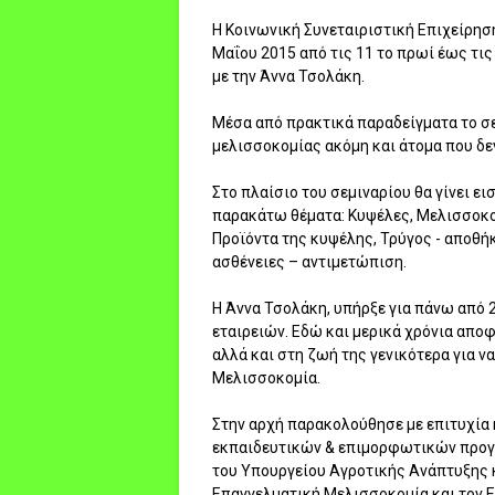
Η Κοινωνική Συνεταιριστική Επιχείρησ
Μαΐου 2015 από τις 11 το πρωί έως τι
με την Άννα Τσολάκη.
Μέσα από πρακτικά παραδείγματα το σε
μελισσοκομίας ακόμη και άτομα που δεν
Στο πλαίσιο του σεμιναρίου θα γίνει 
παρακάτω θέματα: Κυψέλες, Μελισσοκο
Προϊόντα της κυψέλης, Τρύγος - αποθή
ασθένειες – αντιμετώπιση.
Η Άννα Τσολάκη, υπήρξε για πάνω από 
εταιρειών. Εδώ και μερικά χρόνια απο
αλλά και στη ζωή της γενικότερα για ν
Μελισσοκομία.
Στην αρχή παρακολούθησε με επιτυχία κ
εκπαιδευτικών & επιμορφωτικών προγρ
του Υπουργείου Αγροτικής Ανάπτυξης κ
Επαγγελματική Μελισσοκομία και τον Ε