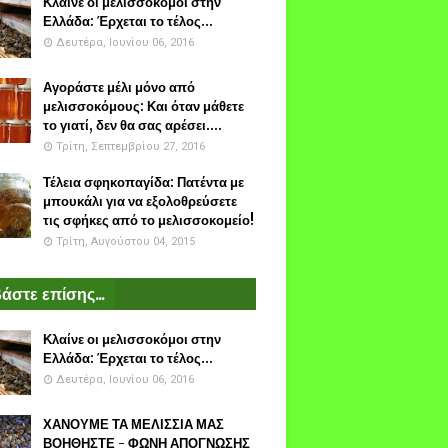
Κλαίνε οι μελισσοκόμοι στην
Ελλάδα: Έρχεται το τέλος...
Δευτέρα, Ιουνίου 06, 2016
Αγοράστε μέλι μόνο από
μελισσοκόμους: Και όταν μάθετε
το γιατί, δεν θα σας αρέσει....
Τρίτη, Σεπτεμβρίου 27, 2016
Τέλεια σφηκοπαγίδα: Πατέντα με
μπουκάλι για να εξολοθρεύσετε
τις σφήκες από το μελισσοκομείο!
Τρίτη, Αυγούστου 04, 2015
άστε επίσης...
Κλαίνε οι μελισσοκόμοι στην
Ελλάδα: Έρχεται το τέλος...
Δευτέρα, Ιουνίου 06, 2016
ΧΑΝΟΥΜΕ ΤΑ ΜΕΛΙΣΣΙΑ ΜΑΣ
ΒΟΗΘΗΣΤΕ - ΦΩΝΗ ΑΠΟΓΝΩΣΗΣ