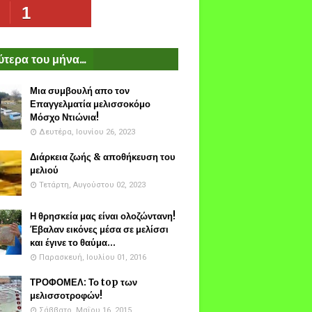
1
τερα του μήνα...
Μια συμβουλή απο τον
Επαγγελματία μελισσοκόμο
Μόσχο Ντιώνια!
Δευτέρα, Ιουνίου 26, 2023
Διάρκεια ζωής & αποθήκευση του
μελιού
Τετάρτη, Αυγούστου 02, 2023
Η θρησκεία μας είναι ολοζώντανη!
Έβαλαν εικόνες μέσα σε μελίσσι
και έγινε το θαύμα...
Παρασκευή, Ιουλίου 01, 2016
ΤΡΟΦΟΜΕΛ: Το top των
μελισσοτροφών!
Σάββατο, Μαΐου 16, 2015