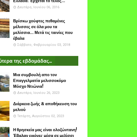
Ελλάδα: Έρχεται το τέλος...
Δευτέρα, Ιουνίου 06, 2016
Βρίσκω χούφτες πεθαμένες
μέλισσες σε όλα μου τα
μελίσσια... Μετά τις ταινίες που
έβαλα
Σάββατο, Φεβρουαρίου 03, 2018
τερα της εβδομάδας...
Μια συμβουλή απο τον
Επαγγελματία μελισσοκόμο
Μόσχο Ντιώνια!
Δευτέρα, Ιουνίου 26, 2023
Διάρκεια ζωής & αποθήκευση του
μελιού
Τετάρτη, Αυγούστου 02, 2023
Η θρησκεία μας είναι ολοζώντανη!
Έβαλαν εικόνες μέσα σε μελίσσι