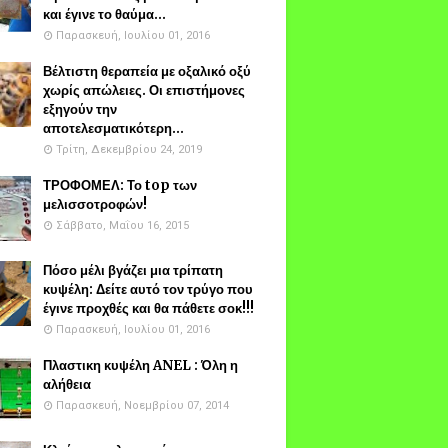
και έγινε το θαύμα...
Παρασκευή, Ιουλίου 01, 2016
Βέλτιστη θεραπεία με οξαλικό οξύ
χωρίς απώλειες. Οι επιστήμονες
εξηγούν την
αποτελεσματικότερη...
Τρίτη, Δεκεμβρίου 24, 2019
ΤΡΟΦΟΜΕΛ: Το top των
μελισσοτροφών!
Σάββατο, Μαΐου 16, 2015
Πόσο μέλι βγάζει μια τρίπατη
κυψέλη: Δείτε αυτό τον τρύγο που
έγινε προχθές και θα πάθετε σοκ!!!
Παρασκευή, Ιουλίου 01, 2016
Πλαστικη κυψέλη ANEL : Όλη η
αλήθεια
Παρασκευή, Νοεμβρίου 07, 2014