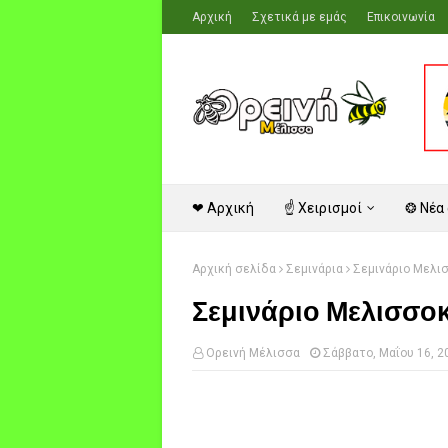
Αρχική
Σχετικά με εμάς
Επικοινωνία
❤ Αρχική
☝ Χειρισμοί
❂ Νέα
Αρχική σελίδα
Σεμινάρια
Σεμινάριο Μελισ
Σεμινάριο Μελισσοκ
Ορεινή Μέλισσα
Σάββατο, Μαΐου 16, 2