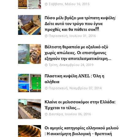
Σάββατο, Μαΐου 16, 2015
Πόσο μέλι βγάζει μια τρίπατη κυψέλη:
Δείτε αυτό τον τρύγο που έγινε
προχθές και θα πάθετε σοκ!!!
Παρασκευή, Ιουλίου 01, 2016
Βέλτιστη θεραπεία με οξαλικό οξύ
χωρίς απώλειες. Οι επιστήμονες
εξηγούν την αποτελεσματικότερη...
Τρίτη, Δεκεμβρίου 24, 2019
Πλαστικη κυψέλη ANEL : Όλη η
αλήθεια
Παρασκευή, Νοεμβρίου 07, 2014
Κλαίνε οι μελισσοκόμοι στην Ελλάδα:
Έρχεται το τέλος...
Δευτέρα, Ιουνίου 06, 2016
Οι αμιγείς κατηγορίες ελληνικού μελιού
: Η ανεκτίμητη βιολογική - θρεπτική