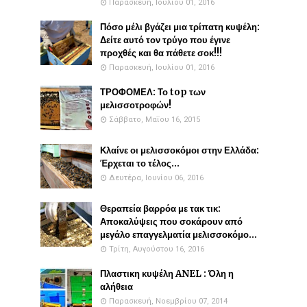
Παρασκευή, Ιουλίου 01, 2016
Πόσο μέλι βγάζει μια τρίπατη κυψέλη:
Δείτε αυτό τον τρύγο που έγινε
προχθές και θα πάθετε σοκ!!!
Παρασκευή, Ιουλίου 01, 2016
ΤΡΟΦΟΜΕΛ: Το top των
μελισσοτροφών!
Σάββατο, Μαΐου 16, 2015
Κλαίνε οι μελισσοκόμοι στην Ελλάδα:
Έρχεται το τέλος...
Δευτέρα, Ιουνίου 06, 2016
Θεραπεία βαρρόα με τακ τικ:
Αποκαλύψεις που σοκάρουν από
μεγάλο επαγγελματία μελισσοκόμο...
Τρίτη, Αυγούστου 16, 2016
Πλαστικη κυψέλη ANEL : Όλη η
αλήθεια
Παρασκευή, Νοεμβρίου 07, 2014