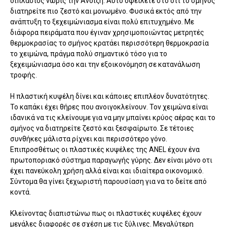
διπλάσιος νωρίς την Άνοιξη. Αυτό οφείλετε στο ότι το σμήνος
διατηρείτε πιο ζεστό και μονωμένο. Φυσικά εκτός από την
ανάπτυξη το ξεχειμώνιασμα είναι πολύ επιτυχημένο. Με
διάφορα πειράματα που έγιναν χρησιμοποιώντας μετρητές
θερμοκρασίας το σμήνος κρατάει περισσότερη θερμοκρασία
το χειμώνα, πράγμα πολύ σημαντικό τόσο για το
ξεχειμώνιασμα όσο και την εξοικονόμηση σε κατανάλωση
τροφής.
Η πλαστική κυψέλη δίνει και κάποιες επιπλέον δυνατότητες.
Το καπάκι έχει θήρες που ανοιγοκλείνουν. Τον χειμώνα είναι
ιδανικά να τις κλείνουμε για να μην μπαίνει κρύος αέρας και το
σμήνος να διατηρείτε ζεστό και ξεσφαίρωτο. Σε τέτοιες
συνθήκες μάλιστα ρίχνει και περισσότερο γόνο.
Επιπροσθέτως οι πλαστικές κυψέλες της ANEL έχουν ένα
πρωτοποριακό σύστημα παραγωγής γύρης. Δεν είναι μόνο οτι
έχει πανεύκολη χρήση αλλά είναι και ιδιαίτερα οικονομικό.
Σύντομα θα γίνει ξεχωριστή παρουσίαση για να το δείτε από
κοντά.
Κλείνοντας διαπιστώνω πως οι πλαστικές κυψέλες έχουν
μεγάλες διαφορές σε σχέση με τις ξύλινες. Μεγαλύτερη