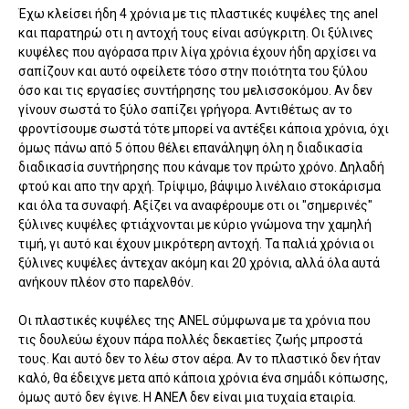
Έχω κλείσει ήδη 4 χρόνια με τις πλαστικές κυψέλες της anel
και παρατηρώ οτι η αντοχή τους είναι ασύγκριτη. Οι ξύλινες
κυψέλες που αγόρασα πριν λίγα χρόνια έχουν ήδη αρχίσει να
σαπίζουν και αυτό οφείλετε τόσο στην ποιότητα του ξύλου
όσο και τις εργασίες συντήρησης του μελισσοκόμου. Αν δεν
γίνουν σωστά το ξύλο σαπίζει γρήγορα. Αντιθέτως αν το
φροντίσουμε σωστά τότε μπορεί να αντέξει κάποια χρόνια, όχι
όμως πάνω από 5 όπου θέλει επανάληψη όλη η διαδικασία
διαδικασία συντήρησης που κάναμε τον πρώτο χρόνο. Δηλαδή
φτού και απο την αρχή. Τρίψιμο, βάψιμο λινέλαιο στοκάρισμα
και όλα τα συναφή. Αξίζει να αναφέρουμε οτι οι "σημερινές"
ξύλινες κυψέλες φτιάχνονται με κύριο γνώμονα την χαμηλή
τιμή, γι αυτό και έχουν μικρότερη αντοχή. Τα παλιά χρόνια οι
ξύλινες κυψέλες άντεχαν ακόμη και 20 χρόνια, αλλά όλα αυτά
ανήκουν πλέον στο παρελθόν.
Οι πλαστικές κυψέλες της ANEL σύμφωνα με τα χρόνια που
τις δουλεύω έχουν πάρα πολλές δεκαετίες ζωής μπροστά
τους. Και αυτό δεν το λέω στον αέρα. Αν το πλαστικό δεν ήταν
καλό, θα έδειχνε μετα από κάποια χρόνια ένα σημάδι κόπωσης,
όμως αυτό δεν έγινε. Η ΑΝΕΛ δεν είναι μια τυχαία εταιρία.