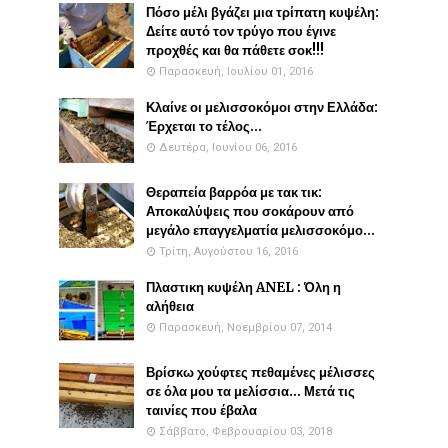
Πόσο μέλι βγάζει μια τρίπατη κυψέλη:
Δείτε αυτό τον τρύγο που έγινε
προχθές και θα πάθετε σοκ!!!
Παρασκευή, Ιουλίου 01, 2016
Κλαίνε οι μελισσοκόμοι στην Ελλάδα:
Έρχεται το τέλος...
Δευτέρα, Ιουνίου 06, 2016
Θεραπεία βαρρόα με τακ τικ:
Αποκαλύψεις που σοκάρουν από
μεγάλο επαγγελματία μελισσοκόμο...
Τρίτη, Αυγούστου 16, 2016
Πλαστικη κυψέλη ANEL : Όλη η
αλήθεια
Παρασκευή, Νοεμβρίου 07, 2014
Βρίσκω χούφτες πεθαμένες μέλισσες
σε όλα μου τα μελίσσια... Μετά τις
ταινίες που έβαλα
Σάββατο, Φεβρουαρίου 03, 2018