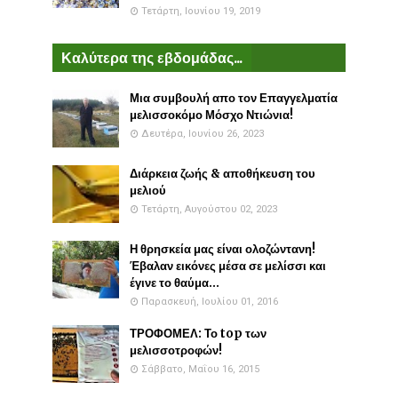
Τετάρτη, Ιουνίου 19, 2019
Καλύτερα της εβδομάδας...
Μια συμβουλή απο τον Επαγγελματία
μελισσοκόμο Μόσχο Ντιώνια!
Δευτέρα, Ιουνίου 26, 2023
Διάρκεια ζωής & αποθήκευση του
μελιού
Τετάρτη, Αυγούστου 02, 2023
Η θρησκεία μας είναι ολοζώντανη!
Έβαλαν εικόνες μέσα σε μελίσσι και
έγινε το θαύμα...
Παρασκευή, Ιουλίου 01, 2016
ΤΡΟΦΟΜΕΛ: Το top των
μελισσοτροφών!
Σάββατο, Μαΐου 16, 2015