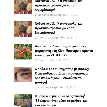
Νοθευένο μέλι. 7 πανεύκολοι και
πρακτικοί τρόποι για να το
ξεχωρίσουμε!
Παρασκευή, Νοεμβρίου 15, 2019
Νοθευένο μέλι. 7 πανεύκολοι και
πρακτικοί τρόποι για να το
ξεχωρίσουμε!
Τετάρτη, Δεκεμβρίου 21, 2016
Απίστευτο: Δείτε πως αυξάνουν τη
παραγωγή στη Κίνα. Ξυπνήστε πριν να
είναι αργά VIDEO ΣΟΚ
Τετάρτη, Μαΐου 11, 2016
Φοβάσαι το τσίμπημα της μέλισσας;
Όταν μάθεις αυτά τα 5 πραγματάκια
όλα θα αλλάξουν... Διαδώστε το
παντού!
Κυριακή, Νοεμβρίου 12, 2017
Η θρησκεία μας είναι ολοζώντανη!
Έβαλαν εικόνες μέσα σε μελίσσι και
έγινε το θαύμα...