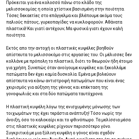
Πρόκειται για ένα κολοσσό πάνω στο κλάδο της
μελισσοκομίας η οποία χτίστικε βασισμένη στην ποιότητα.
Τόσες δεκαετίες στο επάγγελμα και βλέπουμε ακόμα τους
παλιούς πάτους, γυρεοπαγίδες να κυκλοφορούν. Αθάνατα
πλαστικά! Και γιατί αντέχουν; Μα φυσικά γιατι έχουν καλή
ποιότητα.
Εκτός απο την αντοχή οι πλαστικές κυψέλες βοηθούν
απίστευτα το μελισσοκόμο στις εργασίες του. Οι μέλισσες δεν
κολλάνε με πρόπολη το πλαστικό, διότι το θεωρούν ήδη έτοιμο
για χρήση. Συνεπώς όταν ανοίγουμε κυψέλες και ξεκολλάμε
πατώματα δεν έχει καμία δυσκολία. Εμένα με βολεύουν
απίστευτα να κάνω αντιστροφή πατωμάτων που είναι ένας
χειρισμός για αύξηση της γέννας και επέκταση της
γονοφωλιάς και στα δύο πατώματα ταυτόχρονα.
Η πλαστική κυψέλη λόγω της ενισχυμένης μόνωσης των
τοιχωμάτων της έχει τεράστια ανάπτυξη! Τόσο νωρίς την
άνοιξη, όσο το καλοκαίρι και το φθινόπωρο. Τα μελίσσια μέσα
στις πλαστικές κυψέλες ρίχνουν περισσότερο γόνο.
Συγκριτικά με μια ξύλινη κυψέλη ο γόνος είναι σχεδόν