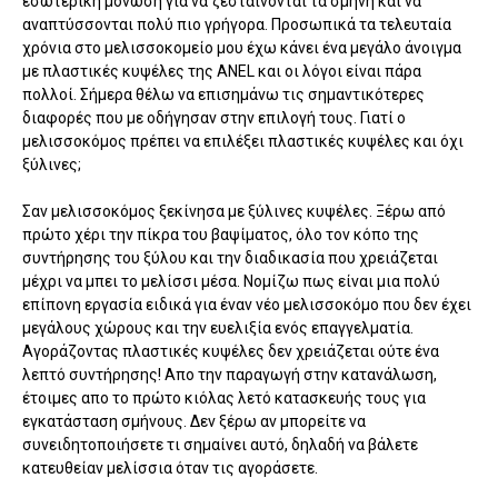
εσωτερική μόνωση για να ζεσταίνονται τα σμήνη και να
αναπτύσσονται πολύ πιο γρήγορα. Προσωπικά τα τελευταία
χρόνια στο μελισσοκομείο μου έχω κάνει ένα μεγάλο άνοιγμα
με πλαστικές κυψέλες της ANEL και οι λόγοι είναι πάρα
πολλοί. Σήμερα θέλω να επισημάνω τις σημαντικότερες
διαφορές που με οδήγησαν στην επιλογή τους. Γιατί ο
μελισσοκόμος πρέπει να επιλέξει πλαστικές κυψέλες και όχι
ξύλινες;
Σαν μελισσοκόμος ξεκίνησα με ξύλινες κυψέλες. Ξέρω από
πρώτο χέρι την πίκρα του βαψίματος, όλο τον κόπο της
συντήρησης του ξύλου και την διαδικασία που χρειάζεται
μέχρι να μπει το μελίσσι μέσα. Νομίζω πως είναι μια πολύ
επίπονη εργασία ειδικά για έναν νέο μελισσοκόμο που δεν έχει
μεγάλους χώρους και την ευελιξία ενός επαγγελματία.
Αγοράζοντας πλαστικές κυψέλες δεν χρειάζεται ούτε ένα
λεπτό συντήρησης! Απο την παραγωγή στην κατανάλωση,
έτοιμες απο το πρώτο κιόλας λετό κατασκευής τους για
εγκατάσταση σμήνους. Δεν ξέρω αν μπορείτε να
συνειδητοποιήσετε τι σημαίνει αυτό, δηλαδή να βάλετε
κατευθείαν μελίσσια όταν τις αγοράσετε.