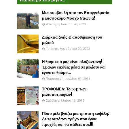
Μια συμβουλή απο τον Επαγγελματία
μελισσοκόμο Μόσχο Ντιώνια!
Δευτέρα, Ιουνίου 26, 2023
Διάρκεια ζωής & αποθήκευση του
μελιού
Τετάρτη, Αυγούστου 02, 2023
Η θρησκεία μας είναι ολοζώντανη!
Έβαλαν εικόνες μέσα σε μελίσσι και
έγινε το θαύμα...
Παρασκευή, Ιουλίου 01, 2016
ΤΡΟΦΟΜΕΛ: Το top των
μελισσοτροφών!
Σάββατο, Μαΐου 16, 2015
Πόσο μέλι βγάζει μια τρίπατη κυψέλη:
Δείτε αυτό τον τρύγο που έγινε
προχθές και θα πάθετε σοκ!!!