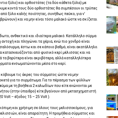
τιο ξύλο) και ορθοστάτες (τα δύο κάθετα ξύλα) με
ουμε κοντά τους δύο ορθοστάτες θα συμπέσουν οι τρύπες
 από ξύλο καλής ποιότητας, συνήθως πεύκο, για ν’
βρώνουν) και να μην είναι τόσο μαλακό ώστε να σκίζεται
ίδωτο, ανθεκτικό και ιδιαίτερα μαλακό. Κατάλληλο σύρμα
η αντοχή και πληγώνει τα χέρια, ενώ πιο χονδρό είναι
σαλόσυρμα, έστω και σε κάποιο βαθμό, είναι ακατάλληλο.
α κατασκευάζονται από φυσικό κερί μέλισσας και να
ά τα βαρύτερα είναι ακριβότερα, αλλά καταλληλότερα
σύρματα ενσωματώνονται μέσα στο κερί.
α κόβουμε τις άκρες του σύρματος ώστε να μην
 αρκετά για το συρμάτωμα. Για το πέρασμα των φύλλων
ύμα με τη βοήθεια 2 καλωδίων που είτε ενώνονται με
νήτου (στην ύπαιθρο) είτε βγαίνουν από μετασχηματιστή
0 Volt – έξοδος 15 – 25 Volt ).
κόπιμη και χρήσιμη σε όλους τους μελισσοκόμους, για
ελισσιών, είναι απαραίτητη. Η προμήθεια σύρματος και