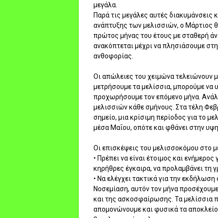
μεγάλα.
Παρά τις μεγάλες αυτές διακυμάνσεις 
ανάπτυξης των μελισσιών, ο Μάρτιος θ
πρώτος μήνας του έτους με σταθερή άν
ανακόπτεται μέχρι να πλησιάσουμε στ
ανθοφορίας.
Οι απώλειες του χειμώνα τελειώνουν μ
μετρήσουμε τα μελίσσια, μπορούμε να 
προχωρήσουμε τον επόμενο μήνα. Ανάλο
μελισσιών κάθε σμήνους. Στα τέλη Φε
σημείο, μια κρίσιμη περίοδος για το μ
μέσα Μαΐου, οπότε και φθάνει στην υψη
Οι επισκέψεις του μελισσοκόμου στο με
• Πρέπει να είναι έτοιμος και ενήμερος
κηρήθρες έγκαιρα, να προλαμβάνει τη 
• Να ελέγχει τακτικά για την εκδήλωσ
Νοσεμίαση, αυτόν τον μήνα προσέχουμ
και της ασκοσφαίρωσης. Τα μελίσσια π
απομονώνουμε και φυσικά τα αποκλείο