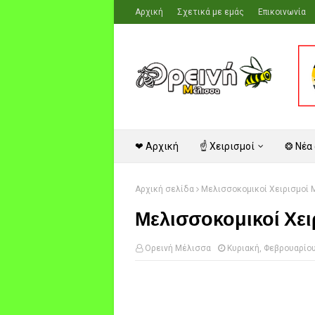
Αρχική
Σχετικά με εμάς
Επικοινωνία
❤ Αρχική
☝ Χειρισμοί
❂ Νέα
Αρχική σελίδα
Μελισσοκομικοί Χειρισμοί 
Μελισσοκομικοί Χει
Ορεινή Μέλισσα
Κυριακή, Φεβρουαρίου