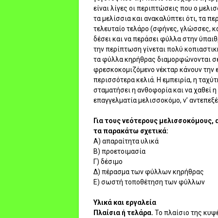
είναι λίγες οι περιπτώσεις που ο μελι
τα μελίσσια και ανακαλύπτει ότι, τα πε
τελευταίο τελάρο (σφήνες, γλώσσες, 
δέσει και να περάσει φύλλα στην ύπαιθ
την περίπτωση γίνεται πολύ κοπιαστική
τα φύλλα κηρήθρας διαμορφώνονται σε
φρεσκοκομιζόμενο νέκταρ κάνουν την ε
περισσότερα κελιά. Η εμπειρία, η ταχύτ
σταματήσει η ανθοφορία και να χαθεί η
επαγγελματία μελισσοκόμο, ν’ αντεπεξέ
Για τους νεότερους μελισσοκόμους, 
τα παρακάτω σχετικά:
Α) απαραίτητα υλικά
Β) προετοιμασία
Γ) δέσιμο
Δ) πέρασμα των φύλλων κηρήθρας
Ε) σωστή τοποθέτηση των φύλλων
Υλικά και εργαλεία
Πλαίσια ή τελάρα.
Το πλαίσιο της κυψ