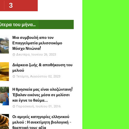
3
τερα του μήνα...
Μια συμβουλή απο τον
Επαγγελματία μελισσοκόμο
Μόσχο Ντιώνια!
Δευτέρα, Ιουνίου 26, 2023
Διάρκεια ζωής & αποθήκευση του
μελιού
Τετάρτη, Αυγούστου 02, 2023
Η θρησκεία μας είναι ολοζώντανη!
Έβαλαν εικόνες μέσα σε μελίσσι
και έγινε το θαύμα...
Παρασκευή, Ιουλίου 01, 2016
Οι αμιγείς κατηγορίες ελληνικού
μελιού : Η ανεκτίμητη βιολογική -
θρεπτική τους αξία