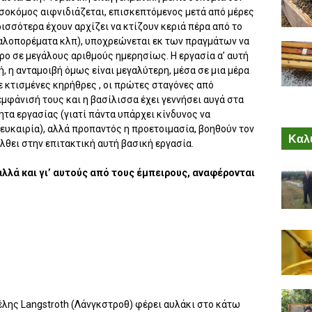
σσοκόμος αιφνιδιάζεται, επισκεπτόμενος μετά από μέρες
ρισσότερα έχουν αρχίζει να κτίζουν κεριά πέρα από το
καλοπορέματα κλπ), υποχρεώνεται εκ των πραγμάτων να
ρο σε μεγάλους αριθμούς ημερησίως. Η εργασία α’ αυτή
, η ανταμοιβή όμως είναι μεγαλύτερη, μέσα σε μια μέρα
 κτισμένες κηρήθρες , οι πρώτες σταγόνες από
μφάνισή τους και η βασίλισσα έχει γεννήσει αυγά στα
ητα εργασίας (γιατί πάντα υπάρχει κίνδυνος να
 ευκαιρία), αλλά προπαντός η προετοιμασία, βοηθούν τον
Καλύ
λθει στην επιτακτική αυτή βασική εργασία.
αλλά και γι’ αυτούς από τους έμπειρους, αναφέρονται
έλης Langstroth (Λάνγκστροθ) φέρει αυλάκι στο κάτω