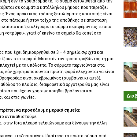
κόμη δεν τα χρειαζόμαστε. Το σύρμα ξετυλίγεται από την
όβεται σε κομμάτια κατάλληλου μήκους που ταιριάζει
ος. Ένας πρακτικός τρόπος ξετυλίγματος και κοπής είναι
 στο πάτωμα ή στον τοίχο της αποθήκης σε απόσταση,
ε πλαίσιο και ξετυλίγουμε το σύρμα περιφέροντας το από
η «στρίψει», γιατί σ’ εκείνο το σημείο θα κοπεί στο
ς που έχει δημιουργηθεί σε 3 – 4 σημεία σφιχτά και
ρίζουν στα καρφιά. Με αυτόν τον τρόπο τραβώντας τη μια
πλεχτεί με τα υπόλοιπα. Τα σύρματα περνιούνται στα
ια, εάν χρησιμοποιούνται πρώτη φορά ελέγχονται να είναι
θροφορέας είναι σκεβρωμένος (συμβαίνει κι αυτό),
καθόλου το πλαίσιο, διαφορετικά αργότερα θα μας είναι
αίσια που έχουν χρησιμοποιηθεί βράζονται και
Διαβ
ι και στις γωνίες.
 πρέπει να προσέξουμε μερικά σημεία:
 το αντικαθιστούμε.
ο, στην ίδια πλευρά τελειώνουμε και δένουμε την άλλη
τωμένα, «τεζαρισμένα». Ιδιαίτερα το πρώτο σύρμα, από