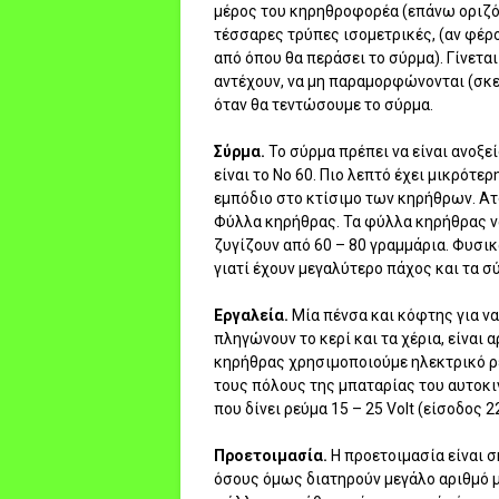
μέρος του κηρηθροφορέα (επάνω οριζόν
τέσσαρες τρύπες ισομετρικές, (αν φέρ
από όπου θα περάσει το σύρμα). Γίνεται
αντέχουν, να μη παραμορφώνονται (σκε
όταν θα τεντώσουμε το σύρμα.
Σύρμα.
Το σύρμα πρέπει να είναι ανοξε
είναι το Νο 60. Πιο λεπτό έχει μικρότερ
εμπόδιο στο κτίσιμο των κηρήθρων. Ατ
Φύλλα κηρήθρας. Τα φύλλα κηρήθρας ν
ζυγίζουν από 60 – 80 γραμμάρια. Φυσικ
γιατί έχουν μεγαλύτερο πάχος και τα 
Εργαλεία.
Μία πένσα και κόφτης για ν
πληγώνουν το κερί και τα χέρια, είναι
κηρήθρας χρησιμοποιούμε ηλεκτρικό ρε
τους πόλους της μπαταρίας του αυτοκι
που δίνει ρεύμα 15 – 25 Volt (είσοδος 22
Προετοιμασία.
Η προετοιμασία είναι σ
όσους όμως διατηρούν μεγάλο αριθμό μ