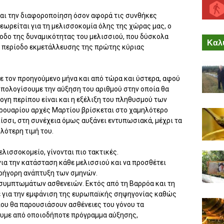
και την διαφοροποίηση όσον αφορά τις συνθήκες
εωρείται για τη μελισσοκομία όλης της χώρας μας, ο
οδο της δυναμικότητας του μελισσιού, που δύσκολα
Καλύ
η περίοδο εκμετάλλευσης της πρώτης κύριας
ε τον προηγούμενο μήνα και από τώρα και ύστερα, αφού
υπολογίσουμε την αύξηση του αριθμού στην οποία θα
γη περίπου είναι και η εξέλιξη του πληθυσμού των
βρουαρίου αρχές Μαρτίου βρίσκεται στο χαμηλότερο
ελίσσι, στη συνέχεια όμως αυξάνει εντυπωσιακά, μέχρι τα
λότερη τιμή του.
λισσοκομείο, γίνονται πιο τακτικές.
 για την κατάσταση κάθε μελισσιού και να προσθέτει
γρήγορη ανάπτυξη των σμηνών.
η συμπτωμάτων ασθενειών. Εκτός από τη Βαρρόα και τη
ε για την εμφάνιση της ευρωπαϊκής σηψηγονίας καθώς
ου θα παρουσιάσουν ασθένειες του γόνου τα
υμε από οποιοδήποτε πρόγραμμα αύξησης,