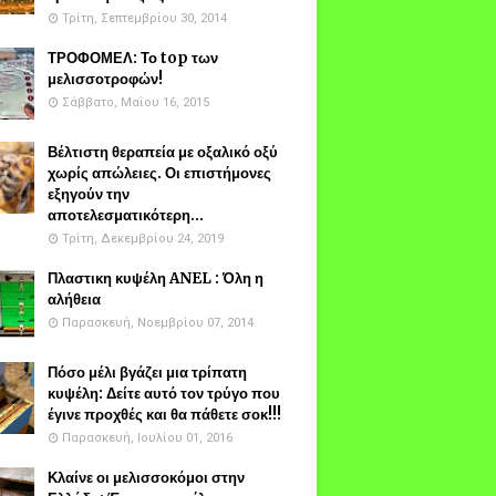
Τρίτη, Σεπτεμβρίου 30, 2014
ΤΡΟΦΟΜΕΛ: Το top των
μελισσοτροφών!
Σάββατο, Μαΐου 16, 2015
Βέλτιστη θεραπεία με οξαλικό οξύ
χωρίς απώλειες. Οι επιστήμονες
εξηγούν την
αποτελεσματικότερη...
Τρίτη, Δεκεμβρίου 24, 2019
Πλαστικη κυψέλη ANEL : Όλη η
αλήθεια
Παρασκευή, Νοεμβρίου 07, 2014
Πόσο μέλι βγάζει μια τρίπατη
κυψέλη: Δείτε αυτό τον τρύγο που
έγινε προχθές και θα πάθετε σοκ!!!
Παρασκευή, Ιουλίου 01, 2016
Κλαίνε οι μελισσοκόμοι στην