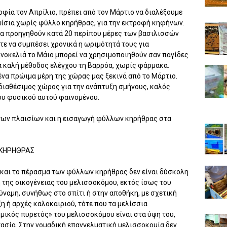
οφία τον Απρίλιο, πρέπει από τον Μάρτιο να διαλέξουμε
αίσια χωρίς φύλλο κηρήθρας, για την εκτροφή κηφήνων.
 να προηγηθούν κατά 20 περίπου μέρες των βασιλισσών
τε να συμπέσει χρονικά η ωριμότητά τους για
ηνοκελιά το Μάιο μπορεί να χρησιμοποιηθούν σαν παγίδες
ια καλή μέθοδος ελέγχου τη Βαρρόα, χωρίς φάρμακα.
ένα πρώιμα μέρη της χώρας μας ξεκινά από το Μάρτιο.
 διαθέσιμος χώρος για την ανάπτυξη σμήνους, καλός
ου φυσικού αυτού φαινομένου.
 των πλαισίων και η εισαγωγή φύλλων κηρήθρας στα
 ΚΗΡΗΘΡΑΣ
 και το πέρασμα των φύλλων κηρήθρας δεν είναι δύσκολη
λη της οικογένειας του μελισσοκόμου, εκτός ίσως του
ύναμη, συνήθως στο σπίτι ή στην αποθήκη, με σχετική
ξη ή αρχές καλοκαιριού, τότε που τα μελίσσια
ομικός πυρετός» του μελισσοκόμου είναι στα ύψη του,
γασία. Στην νομαδική επαγγελματική μελισσοκομία δεν