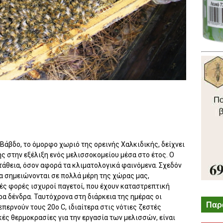
Βάβδο, το όμορφο χωριό της ορεινής Χαλκιδικής, δείχνει
ής στην εξέλιξη ενός μελισσοκομείου μέσα στο έτος. Ο
τάθεια, όσον αφορά τα κλιματολογικά φαινόμενα. Σχεδόν
να σημειώνονται σε πολλά μέρη της χώρας μας,
ές φορές ισχυροί παγετοί, που έχουν καταστρεπτική
 δένδρα. Ταυτόχρονα στη διάρκεια της ημέρας οι
Παρ
ερνούν τους 20ο C, ιδιαίτερα στις νότιες ζεστές
κές θερμοκρασίες για την εργασία των μελισσών, είναι