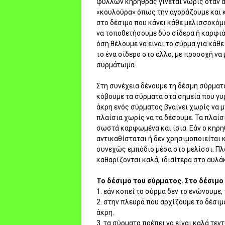
φύλλων κηρήθρας γίνεται νωρίς όταν α
«κουλούρα» όπως την αγοράζουμε και κ
στο δέσιμο που κάνει κάθε μελισσοκόμ
να τοποθετήσουμε δύο σίδερα ή καρφιά
όση θέλουμε να είναι το σύρμα για κάθ
το ένα σίδερο στο άλλο, με προσοχή να μ
συρμάτωμα.
Στη συνέχεια δένουμε τη δέσμη σύρματο
κόβουμε τα σύρματα στα σημεία που γυ
άκρη ενός σύρματος βγαίνει χωρίς να μ
πλαίσια χωρίς να τα δέσουμε. Τα πλαίσ
σωστά καρφωμένα και ίσια. Εάν ο κηρη
αντικαθίσταται ή δεν χρησιμοποιείται 
συνεχώς εμπόδιο μέσα στο μελίσσι. Πλ
καθαρίζονται καλά, ιδιαίτερα στο αυλάκ
Το δέσιμο του σύρματος. Στο δέσιμο
1. εάν κοπεί το σύρμα δεν το ενώνουμε,
2. στην πλευρά που αρχίζουμε το δέσιμ
άκρη.
3. τα σύρματα πρέπει να είναι καλά τεν