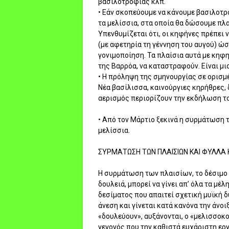
βασιλοτροφίας κλπ.
• Εάν σκοπεύουμε να κάνουμε βασιλοτρ
τα μελίσσια, στα οποία θα δώσουμε πλ
Υπενθυμίζεται ότι, οι κηφήνες πρέπει
(με αφετηρία τη γέννηση του αυγού) ώσ
γονιμοποίηση. Τα πλαίσια αυτά με κηφ
της Βαρρόα, να καταστραφούν. Είναι μ
• Η πρόληψη της σμηνουργίας σε ορισμ
Νέα βασίλισσα, καινούργιες κηρήθρες,
αερισμός περιορίζουν την εκδήλωση τ
• Από τον Μάρτιο ξεκινά η συρμάτωση
μελίσσια.
ΣΥΡΜΑΤΩΣΗ ΤΩΝ ΠΛΑΙΣΙΩΝ ΚΑΙ ΦΥΛΛΑ
Η συρμάτωση των πλαισίων, το δέσιμο
δουλειά, μπορεί να γίνει απ’ όλα τα μέ
δεσίματος που απαιτεί σχετική μυϊκή δ
άνεση και γίνεται κατά κανόνα την άνοι
«δουλεύουν», αυξάνονται, ο «μελισσοκ
γεγονός που την καθιστά ευχάριστη ερ