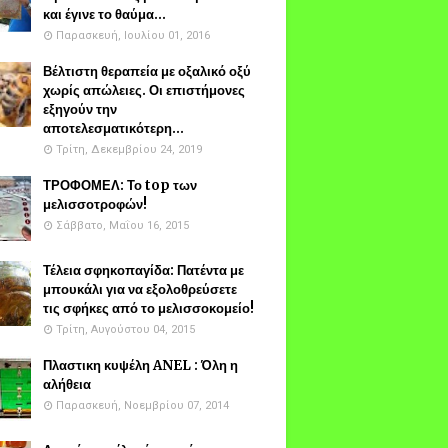
και έγινε το θαύμα...
Παρασκευή, Ιουλίου 01, 2016
Βέλτιστη θεραπεία με οξαλικό οξύ
χωρίς απώλειες. Οι επιστήμονες
εξηγούν την
αποτελεσματικότερη...
Τρίτη, Δεκεμβρίου 24, 2019
ΤΡΟΦΟΜΕΛ: Το top των
μελισσοτροφών!
Σάββατο, Μαΐου 16, 2015
Τέλεια σφηκοπαγίδα: Πατέντα με
μπουκάλι για να εξολοθρεύσετε
τις σφήκες από το μελισσοκομείο!
Τρίτη, Αυγούστου 04, 2015
Πλαστικη κυψέλη ANEL : Όλη η
αλήθεια
Παρασκευή, Νοεμβρίου 07, 2014