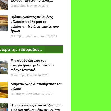
Ελλάδα: Έρχεται το τέλος...
Δευτέρα, Ιουνίου 06, 2016
Βρίσκω χούφτες πεθαμένες
μέλισσες σε όλα μου τα
μελίσσια... Μετά τις ταινίες που
έβαλα
Σάββατο, Φεβρουαρίου 03, 2018
τερα της εβδομάδας...
Μια συμβουλή απο τον
Επαγγελματία μελισσοκόμο
Μόσχο Ντιώνια!
Δευτέρα, Ιουνίου 26, 2023
Διάρκεια ζωής & αποθήκευση του
μελιού
Τετάρτη, Αυγούστου 02, 2023
Η θρησκεία μας είναι ολοζώντανη!
Έβαλαν εικόνες μέσα σε μελίσσι