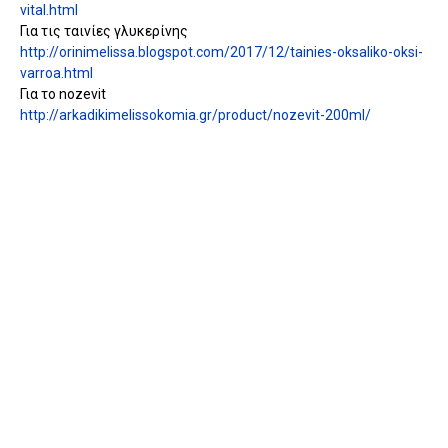
vital.html
Για τις ταινίες γλυκερίνης
http://orinimelissa.blogspot.com/2017/12/tainies-oksaliko-oksi-
varroa.html
Για το nozevit
http://arkadikimelissokomia.gr/product/nozevit-200ml/