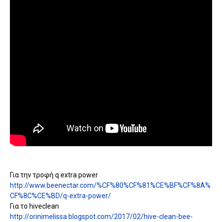
Για την τροφή q extra power
http://www.beenectar.com/%CF%80%CF%81%CE%BF%CF%8A%
CF%8C%CE%BD/q-extra-power/
Για το hiveclean
http://orinimelissa.blogspot.com/2017/02/hive-clean-bee-