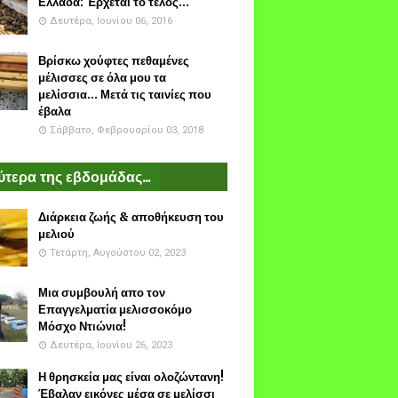
Ελλάδα: Έρχεται το τέλος...
Δευτέρα, Ιουνίου 06, 2016
Βρίσκω χούφτες πεθαμένες
μέλισσες σε όλα μου τα
μελίσσια... Μετά τις ταινίες που
έβαλα
Σάββατο, Φεβρουαρίου 03, 2018
τερα της εβδομάδας...
Διάρκεια ζωής & αποθήκευση του
μελιού
Τετάρτη, Αυγούστου 02, 2023
Μια συμβουλή απο τον
Επαγγελματία μελισσοκόμο
Μόσχο Ντιώνια!
Δευτέρα, Ιουνίου 26, 2023
Η θρησκεία μας είναι ολοζώντανη!
Έβαλαν εικόνες μέσα σε μελίσσι