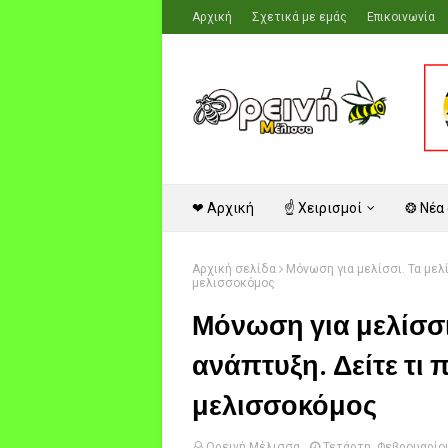
Αρχική
Σχετικά με εμάς
Επικοινωνία
❤ Αρχική
☝ Χειρισμοί
❂ Νέα
Αρχική σελίδα
Μόνωση για μελίσσι. Τα μελ
μελισσοκόμος
Μόνωση για μελίσσι
ανάπτυξη. Δείτε τι 
μελισσοκόμος
Ορεινή Μέλισσα
Τετάρτη, Φεβρουαρίου