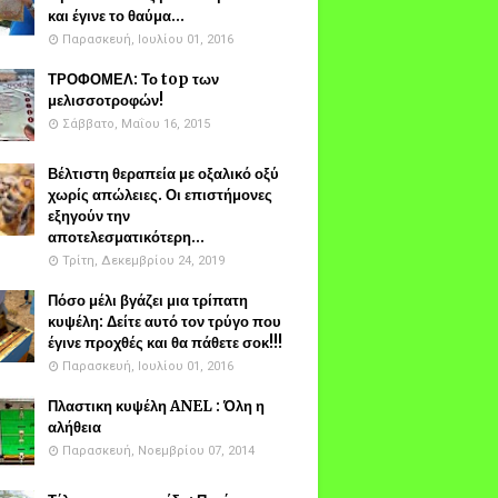
και έγινε το θαύμα...
Παρασκευή, Ιουλίου 01, 2016
ΤΡΟΦΟΜΕΛ: Το top των
μελισσοτροφών!
Σάββατο, Μαΐου 16, 2015
Βέλτιστη θεραπεία με οξαλικό οξύ
χωρίς απώλειες. Οι επιστήμονες
εξηγούν την
αποτελεσματικότερη...
Τρίτη, Δεκεμβρίου 24, 2019
Πόσο μέλι βγάζει μια τρίπατη
κυψέλη: Δείτε αυτό τον τρύγο που
έγινε προχθές και θα πάθετε σοκ!!!
Παρασκευή, Ιουλίου 01, 2016
Πλαστικη κυψέλη ANEL : Όλη η
αλήθεια
Παρασκευή, Νοεμβρίου 07, 2014