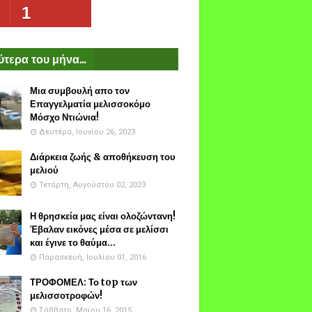
1
τερα του μήνα...
Μια συμβουλή απο τον
Επαγγελματία μελισσοκόμο
Μόσχο Ντιώνια!
Δευτέρα, Ιουνίου 26, 2023
Διάρκεια ζωής & αποθήκευση του
μελιού
Τετάρτη, Αυγούστου 02, 2023
Η θρησκεία μας είναι ολοζώντανη!
Έβαλαν εικόνες μέσα σε μελίσσι
και έγινε το θαύμα...
Παρασκευή, Ιουλίου 01, 2016
ΤΡΟΦΟΜΕΛ: Το top των
μελισσοτροφών!
Σάββατο, Μαΐου 16, 2015