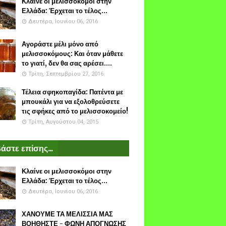
Κλαίνε οι μελισσοκόμοι στην
Ελλάδα: Έρχεται το τέλος...
Δευτέρα, Ιουνίου 06, 2016
Αγοράστε μέλι μόνο από
μελισσοκόμους: Και όταν μάθετε
το γιατί, δεν θα σας αρέσει....
Τρίτη, Σεπτεμβρίου 27, 2016
Τέλεια σφηκοπαγίδα: Πατέντα με
μπουκάλι για να εξολοθρεύσετε
τις σφήκες από το μελισσοκομείο!
Τρίτη, Αυγούστου 04, 2015
άστε επίσης...
Κλαίνε οι μελισσοκόμοι στην
Ελλάδα: Έρχεται το τέλος...
Δευτέρα, Ιουνίου 06, 2016
ΧΑΝΟΥΜΕ ΤΑ ΜΕΛΙΣΣΙΑ ΜΑΣ
ΒΟΗΘΗΣΤΕ - ΦΩΝΗ ΑΠΟΓΝΩΣΗΣ