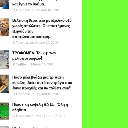
και έγινε το θαύμα...
Παρασκευή, Ιουλίου 01, 2016
Βέλτιστη θεραπεία με οξαλικό οξύ
χωρίς απώλειες. Οι επιστήμονες
εξηγούν την
αποτελεσματικότερη...
Τρίτη, Δεκεμβρίου 24, 2019
ΤΡΟΦΟΜΕΛ: Το top των
μελισσοτροφών!
Σάββατο, Μαΐου 16, 2015
Πόσο μέλι βγάζει μια τρίπατη
κυψέλη: Δείτε αυτό τον τρύγο που
έγινε προχθές και θα πάθετε σοκ!!!
Παρασκευή, Ιουλίου 01, 2016
Πλαστικη κυψέλη ANEL : Όλη η
αλήθεια
Παρασκευή, Νοεμβρίου 07, 2014