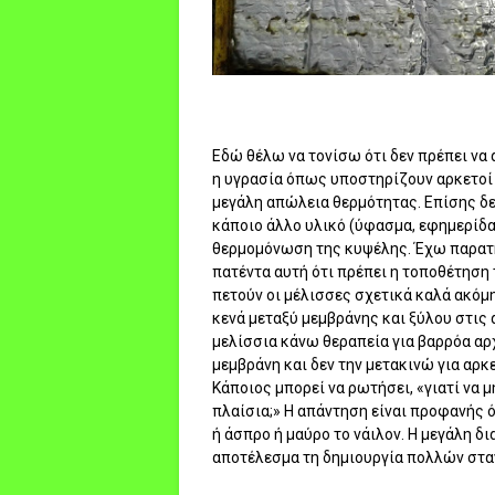
Εδώ θέλω να τονίσω ότι δεν πρέπει να
η υγρασία όπως υποστηρίζουν αρκετοί μ
μεγάλη απώλεια θερμότητας. Επίσης δε
κάποιο άλλο υλικό (ύφασμα, εφημερίδα,
θερμομόνωση της κυψέλης. Έχω παρατη
πατέντα αυτή ότι πρέπει η τοποθέτηση 
πετούν οι μέλισσες σχετικά καλά ακόμη
κενά μεταξύ μεμβράνης και ξύλου στις
μελίσσια κάνω θεραπεία για βαρρόα αρ
μεμβράνη και δεν την μετακινώ για αρκε
Κάποιος μπορεί να ρωτήσει, «γιατί να
πλαίσια;» Η απάντηση είναι προφανής 
ή άσπρο ή μαύρο το νάιλον. Η μεγάλη δ
αποτέλεσμα τη δημιουργία πολλών στα