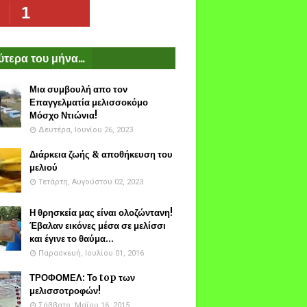
1
τερα του μήνα...
Μια συμβουλή απο τον
Επαγγελματία μελισσοκόμο
Μόσχο Ντιώνια!
Δευτέρα, Ιουνίου 26, 2023
Διάρκεια ζωής & αποθήκευση του
μελιού
Τετάρτη, Αυγούστου 02, 2023
Η θρησκεία μας είναι ολοζώντανη!
Έβαλαν εικόνες μέσα σε μελίσσι
και έγινε το θαύμα...
Παρασκευή, Ιουλίου 01, 2016
ΤΡΟΦΟΜΕΛ: Το top των
μελισσοτροφών!
Σάββατο, Μαΐου 16, 2015