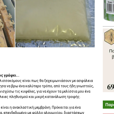
ς γράφει...
ελισσοκόμους είναι πως θα ξεχειμωνιάσουν με ασφάλεια
θησα να βρω ένα καλύτερο τρόπο, από τους ήδη γνωστούς,
νισχύσω τις κυψέλες, για να έχουν τα μελίσσια μου ένα
λειες πληθυσμού και μικρή κατανάλωση τροφής.
Παρ
 είναι η ανακλαστική μεμβράνη. Πρόκειται για ένα
α, επενδεδυμένο με φύλλο αλουμινίου, διαστάσεων