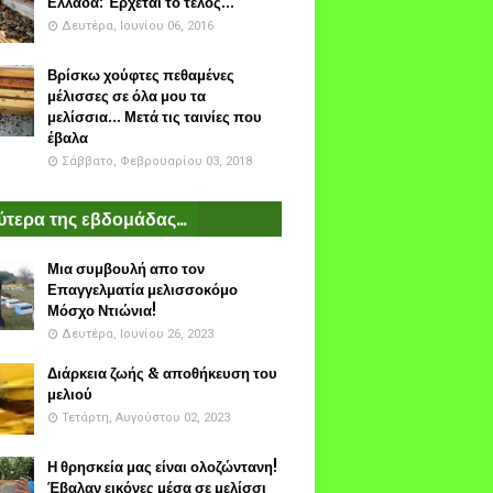
Ελλάδα: Έρχεται το τέλος...
Δευτέρα, Ιουνίου 06, 2016
Βρίσκω χούφτες πεθαμένες
μέλισσες σε όλα μου τα
μελίσσια... Μετά τις ταινίες που
έβαλα
Σάββατο, Φεβρουαρίου 03, 2018
τερα της εβδομάδας...
Μια συμβουλή απο τον
Επαγγελματία μελισσοκόμο
Μόσχο Ντιώνια!
Δευτέρα, Ιουνίου 26, 2023
Διάρκεια ζωής & αποθήκευση του
μελιού
Τετάρτη, Αυγούστου 02, 2023
Η θρησκεία μας είναι ολοζώντανη!
Έβαλαν εικόνες μέσα σε μελίσσι