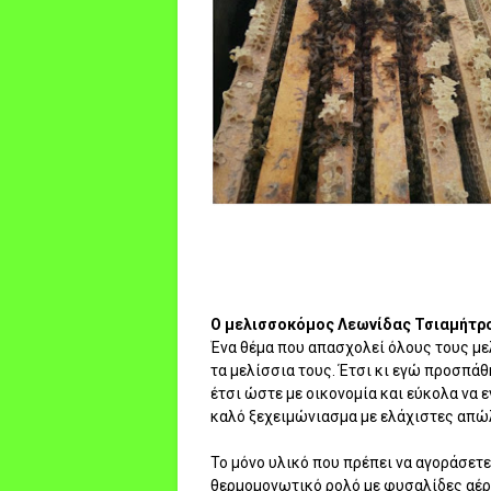
Ο μελισσοκόμος Λεωνίδας Τσιαμήτρο
Ένα θέμα που απασχολεί όλους τους μ
τα μελίσσια τους. Έτσι κι εγώ προσπά
έτσι ώστε με οικονομία και εύκολα να ε
καλό ξεχειμώνιασμα με ελάχιστες απώ
Το μόνο υλικό που πρέπει να αγοράσετε
θερμομονωτικό ρολό με φυσαλίδες αέρ