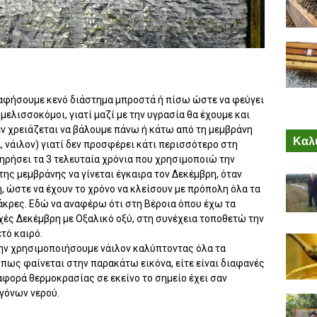
 αφήσουμε κενό διάστημα μπροστά ή πίσω ώστε να φεύγει
ελισσοκόμοι, γιατί μαζί με την υγρασία θα έχουμε και
ν χρειάζεται να βάλουμε πάνω ή κάτω από τη μεμβράνη
Καλύ
 νάιλον) γιατί δεν προσφέρει κάτι περισσότερο στη
ρήσει τα 3 τελευταία χρόνια που χρησιμοποιώ την
της μεμβράνης να γίνεται έγκαιρα τον Δεκέμβρη, όταν
, ώστε να έχουν το χρόνο να κλείσουν με πρόπολη όλα τα
 άκρες. Εδώ να αναφέρω ότι στη Βέροια όπου έχω τα
χές Δεκέμβρη με Οξαλικό οξύ, στη συνέχεια τοποθετώ την
τό καιρό.
 μην χρησιμοποιήσουμε νάιλον καλύπτοντας όλα τα
όπως φαίνεται στην παρακάτω εικόνα, είτε είναι διαφανές
ιαφορά θερμοκρασίας σε εκείνο το σημείο έχει σαν
γόνων νερού.