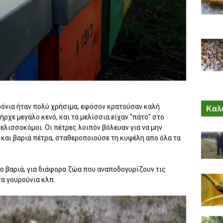
χρόνια ήταν πολύ χρήσιμα, εφόσον κρατούσαν καλή
Καλύ
ρχε μεγάλο κενό, και τα μελίσσια είχαν "πάτο" στο
μελισσοκόμοι. Οι πέτρες λοιπόν βόλευαν για να μην
ή και βαριά πέτρα, σταθεροποιούσε τη κυψέλη απο όλα τα
ιο βαριά, για διάφορα ζώα που αναποδογυρίζουν τις
α γουρούνια κλπ.