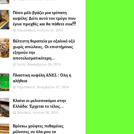
Πόσο μέλι βγάζει μια τρίπατη
κυψέλη: Δείτε αυτό τον τρύγο που
έγινε προχθές και θα πάθετε σοκ!!!
Παρασκευή, Ιουλίου 01, 2016
Βέλτιστη θεραπεία με οξαλικό οξύ
χωρίς απώλειες. Οι επιστήμονες
εξηγούν την
αποτελεσματικότερη...
Τρίτη, Δεκεμβρίου 24, 2019
Πλαστικη κυψέλη ANEL : Όλη η
αλήθεια
Παρασκευή, Νοεμβρίου 07, 2014
Κλαίνε οι μελισσοκόμοι στην
Ελλάδα: Έρχεται το τέλος...
Δευτέρα, Ιουνίου 06, 2016
Βρίσκω χούφτες πεθαμένες
μέλισσες σε όλα μου τα