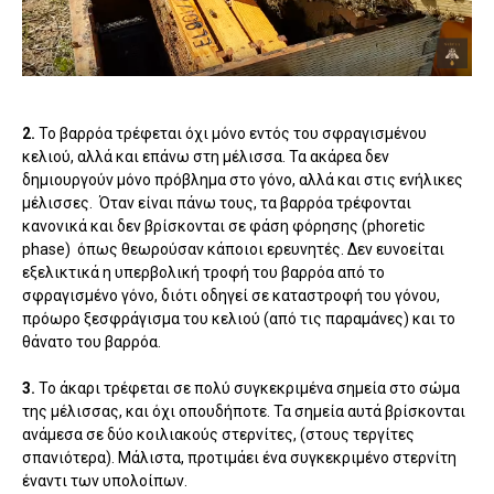
2.
Το βαρρόα τρέφεται όχι μόνο εντός του σφραγισμένου
κελιού, αλλά και επάνω στη μέλισσα. Τα ακάρεα δεν
δημιουργούν μόνο πρόβλημα στο γόνο, αλλά και στις ενήλικες
μέλισσες. Όταν είναι πάνω τους, τα βαρρόα τρέφονται
κανονικά και δεν βρίσκονται σε φάση φόρησης (phoretic
phase) όπως θεωρούσαν κάποιοι ερευνητές. Δεν ευνοείται
εξελικτικά η υπερβολική τροφή του βαρρόα από το
σφραγισμένο γόνο, διότι οδηγεί σε καταστροφή του γόνου,
πρόωρο ξεσφράγισμα του κελιού (από τις παραμάνες) και το
θάνατο του βαρρόα.
3.
Το άκαρι τρέφεται σε πολύ συγκεκριμένα σημεία στο σώμα
της μέλισσας, και όχι οπουδήποτε. Τα σημεία αυτά βρίσκονται
ανάμεσα σε δύο κοιλιακούς στερνίτες, (στους τεργίτες
σπανιότερα). Μάλιστα, προτιμάει ένα συγκεκριμένο στερνίτη
έναντι των υπολοίπων.