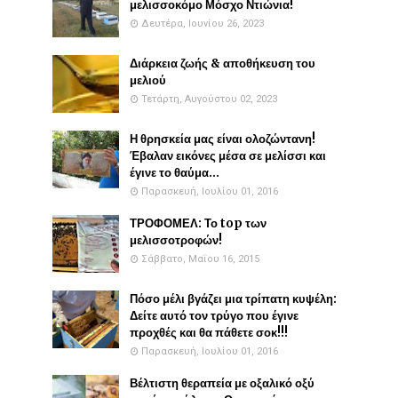
μελισσοκόμο Μόσχο Ντιώνια!
Δευτέρα, Ιουνίου 26, 2023
Διάρκεια ζωής & αποθήκευση του
μελιού
Τετάρτη, Αυγούστου 02, 2023
Η θρησκεία μας είναι ολοζώντανη!
Έβαλαν εικόνες μέσα σε μελίσσι και
έγινε το θαύμα...
Παρασκευή, Ιουλίου 01, 2016
ΤΡΟΦΟΜΕΛ: Το top των
μελισσοτροφών!
Σάββατο, Μαΐου 16, 2015
Πόσο μέλι βγάζει μια τρίπατη κυψέλη:
Δείτε αυτό τον τρύγο που έγινε
προχθές και θα πάθετε σοκ!!!
Παρασκευή, Ιουλίου 01, 2016
Βέλτιστη θεραπεία με οξαλικό οξύ