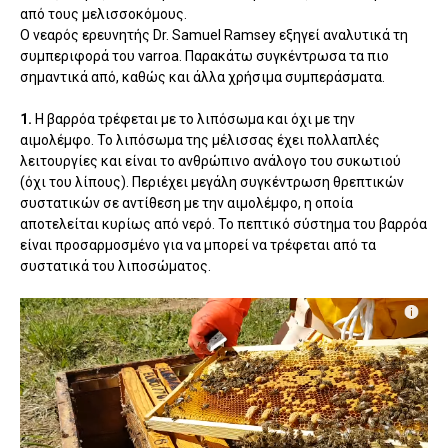
από τους μελισσοκόμους.
Ο νεαρός ερευνητής Dr. Samuel Ramsey εξηγεί αναλυτικά τη
συμπεριφορά του varroa. Παρακάτω συγκέντρωσα τα πιο
σημαντικά από, καθώς και άλλα χρήσιμα συμπεράσματα.
1.
Η βαρρόα τρέφεται με το λιπόσωμα και όχι με την
αιμολέμφο. Το λιπόσωμα της μέλισσας έχει πολλαπλές
λειτουργίες και είναι το ανθρώπινο ανάλογο του συκωτιού
(όχι του λίπους). Περιέχει μεγάλη συγκέντρωση θρεπτικών
συστατικών σε αντίθεση με την αιμολέμφο, η οποία
αποτελείται κυρίως από νερό. Το πεπτικό σύστημα του βαρρόα
είναι προσαρμοσμένο για να μπορεί να τρέφεται από τα
συστατικά του λιποσώματος.