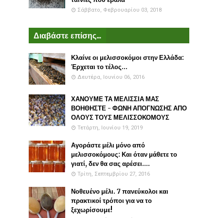
Σάββατο, Φεβρουαρίου 03, 2018
Διαβάστε επίσης...
Κλαίνε οι μελισσοκόμοι στην Ελλάδα:
Έρχεται το τέλος...
Δευτέρα, Ιουνίου 06, 2016
ΧΑΝΟΥΜΕ ΤΑ ΜΕΛΙΣΣΙΑ ΜΑΣ
ΒΟΗΘΗΣΤΕ - ΦΩΝΗ ΑΠΟΓΝΩΣΗΣ ΑΠΟ
ΟΛΟΥΣ ΤΟΥΣ ΜΕΛΙΣΣΟΚΟΜΟΥΣ
Τετάρτη, Ιουνίου 19, 2019
Αγοράστε μέλι μόνο από
μελισσοκόμους: Και όταν μάθετε το
γιατί, δεν θα σας αρέσει....
Τρίτη, Σεπτεμβρίου 27, 2016
Νοθευένο μέλι. 7 πανεύκολοι και
πρακτικοί τρόποι για να το
ξεχωρίσουμε!