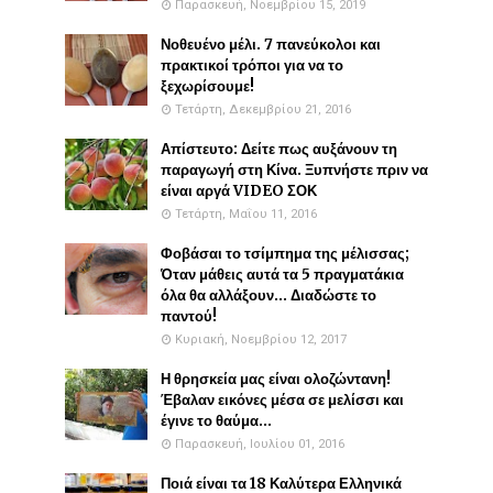
Παρασκευή, Νοεμβρίου 15, 2019
Νοθευένο μέλι. 7 πανεύκολοι και
πρακτικοί τρόποι για να το
ξεχωρίσουμε!
Τετάρτη, Δεκεμβρίου 21, 2016
Απίστευτο: Δείτε πως αυξάνουν τη
παραγωγή στη Κίνα. Ξυπνήστε πριν να
είναι αργά VIDEO ΣΟΚ
Τετάρτη, Μαΐου 11, 2016
Φοβάσαι το τσίμπημα της μέλισσας;
Όταν μάθεις αυτά τα 5 πραγματάκια
όλα θα αλλάξουν... Διαδώστε το
παντού!
Κυριακή, Νοεμβρίου 12, 2017
Η θρησκεία μας είναι ολοζώντανη!
Έβαλαν εικόνες μέσα σε μελίσσι και
έγινε το θαύμα...
Παρασκευή, Ιουλίου 01, 2016
Ποιά είναι τα 18 Καλύτερα Ελληνικά