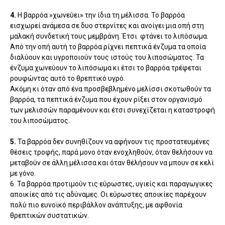
4.
Η βαρρόα »χωνεύει» την ίδια τη μέλισσα. Το βαρρόα
εισχωρεί ανάμεσα σε δυο στερνίτες και ανοίγει μια οπή στη
μαλακή συνδετική τους μεμβράνη. Έτσι φτάνει το λιπόσωμα.
Από την οπή αυτή το βαρρόα ρίχνει πεπτικά ένζυμα τα οποία
διαλύουν και υγροποιούν τους ιστούς του λιποσώματος. Τα
ένζυμα χωνεύουν το λιπόσωμα κι έτσι το βαρρόα τρέφεται
ρουφώντας αυτό το θρεπτικό υγρό.
Ακόμη κι όταν από ένα προσβεβλημένο μελίσσι σκοτωθούν τα
βαρρόα, τα πεπτικά ένζυμα που έχουν ρίξει στον οργανισμό
των μελισσών παραμένουν και έτσι συνεχίζεται η καταστροφή
του λιποσώματος.
5.
Τα βαρρόα δεν συνηθίζουν να αφήνουν τις προστατευμένες
θέσεις τροφής, παρά μονο όταν ενοχληθούν, όταν θελήσουν να
μεταβούν σε άλλη μέλισσα και όταν θέλήσουν να μπουν σε κελί
με γόνο.
6. Τα βαρρόα προτιμούν τις εύρωστες, υγιείς και παραγωγικες
αποικίες από τις αδύναμες. Οι εύρωστες αποικίες παρέχουν
πολύ πιο ευνοϊκό περιβάλλον ανάπτυξης, με αφθονία
θρεπτικών συστατικών.