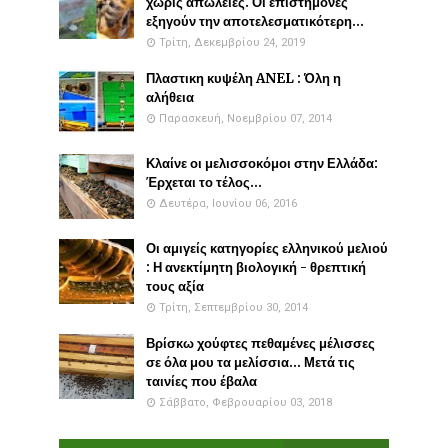
χωρίς απώλειες. Οι επιστήμονες
εξηγούν την αποτελεσματικότερη...
Τρίτη, Δεκεμβρίου 24, 2019
Πλαστικη κυψέλη ANEL : Όλη η
αλήθεια
Παρασκευή, Νοεμβρίου 07, 2014
Κλαίνε οι μελισσοκόμοι στην Ελλάδα:
Έρχεται το τέλος...
Δευτέρα, Ιουνίου 06, 2016
Οι αμιγείς κατηγορίες ελληνικού μελιού
: Η ανεκτίμητη βιολογική - θρεπτική
τους αξία
Τρίτη, Σεπτεμβρίου 30, 2014
Βρίσκω χούφτες πεθαμένες μέλισσες
σε όλα μου τα μελίσσια... Μετά τις
ταινίες που έβαλα
Σάββατο, Φεβρουαρίου 03, 2018