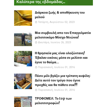
Καλύτερα της εβδομάδας...
Διάρκεια ζωής & αποθήκευση του
μελιού
Τετάρτη, Αυγούστου 02, 2023
Μια συμβουλή απο τον Επαγγελματία
μελισσοκόμο Μόσχο Ντιώνια!
Δευτέρα, Ιουνίου 26, 2023
Η θρησκεία μας είναι ολοζώντανη!
Έβαλαν εικόνες μέσα σε μελίσσι και
έγινε το θαύμα...
Παρασκευή, Ιουλίου 01, 2016
Πόσο μέλι βγάζει μια τρίπατη κυψέλη:
Δείτε αυτό τον τρύγο που έγινε
προχθές και θα πάθετε σοκ!!!
Παρασκευή, Ιουλίου 01, 2016
ΤΡΟΦΟΜΕΛ: Το top των
μελισσοτροφών!