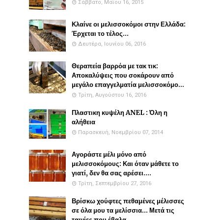
Σάββατο, Μαΐου 16, 2015
Κλαίνε οι μελισσοκόμοι στην Ελλάδα:
Έρχεται το τέλος...
Δευτέρα, Ιουνίου 06, 2016
Θεραπεία βαρρόα με τακ τικ:
Αποκαλύψεις που σοκάρουν από
μεγάλο επαγγελματία μελισσοκόμο...
Τρίτη, Αυγούστου 16, 2016
Πλαστικη κυψέλη ANEL : Όλη η
αλήθεια
Παρασκευή, Νοεμβρίου 07, 2014
Αγοράστε μέλι μόνο από
μελισσοκόμους: Και όταν μάθετε το
γιατί, δεν θα σας αρέσει....
Τρίτη, Σεπτεμβρίου 27, 2016
Βρίσκω χούφτες πεθαμένες μέλισσες
σε όλα μου τα μελίσσια... Μετά τις
ταινίες που έβαλα