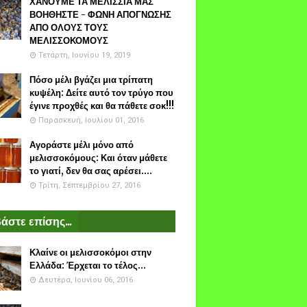
ΧΑΝΟΥΜΕ ΤΑ ΜΕΛΙΣΣΙΑ ΜΑΣ
ΒΟΗΘΗΣΤΕ - ΦΩΝΗ ΑΠΟΓΝΩΣΗΣ
ΑΠΟ ΟΛΟΥΣ ΤΟΥΣ
ΜΕΛΙΣΣΟΚΟΜΟΥΣ
Τετάρτη, Ιουνίου 19, 2019
Πόσο μέλι βγάζει μια τρίπατη
κυψέλη: Δείτε αυτό τον τρύγο που
έγινε προχθές και θα πάθετε σοκ!!!
Παρασκευή, Ιουλίου 01, 2016
Αγοράστε μέλι μόνο από
μελισσοκόμους: Και όταν μάθετε
το γιατί, δεν θα σας αρέσει....
Τρίτη, Σεπτεμβρίου 27, 2016
άστε επίσης...
Κλαίνε οι μελισσοκόμοι στην
Ελλάδα: Έρχεται το τέλος...
Δευτέρα, Ιουνίου 06, 2016