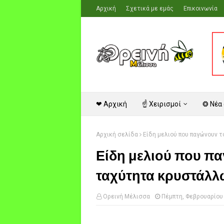
Αρχική
Σχετικά με εμάς
Επικοινωνία
❤ Αρχική
☝ Χειρισμοί
❂ Νέα
Αρχική σελίδα
Είδη μελιού που παγώνουν 
Είδη μελιού που πα
ταχύτητα κρυστάλλ
Ορεινή Μέλισσα
Πέμπτη, Φεβρουαρίου 