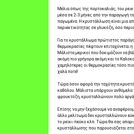
Μέλια όπως της πορτοκαλιάς, του ρεικ
μέσα σε 2-3 μήνες από την παραγωγή το
παγωμένα. Η κρυστάλλωση είναι μια απ
περιεκτικότητας σε γλυκόζη, όσο περι
Για το κρυστάλλωμα πρώτιστος παράγον
θερμοκρασίες πέφτουν επιταχύνεται η 
Μάλιστα μερικοί που δοκιμάζουν να βά
ακόμη πιο γρήγορα ακόμη και το Καλοκ
χαμηλότερες οι θερμοκρασίες τόσο πιο
χαλά ποτέ!
Τώρα όσον αφορά την ταχύτητα κρυστ
καθόλου. Μάλιστα υπάρχουν ανθόμελα 
φρουκτόζη, κρυσταλλώνουν πολύ αργά 
Επίσης να μην ξεχάσουμε να αναφέρουμ
άλλο μελίτωμα δεν κρυσταλλώνουν εύκ
το ρείκι-πεύκο κλπ. Τώρα θα σας απαρι
κρυστάλλωσης που παρουσιάζεται στο