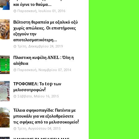
και έγινε το θαύμα...
Παρασκευή, Ιουλίου 01, 2016
Βέλτιστη θεραπεία με οξαλικό οξύ
χωρίς απώλειες. Οι επιστήμονες
εξηγούν την
αποτελεσματικότερη...
Τρίτη, Δεκεμβρίου 24, 2019
Πλαστικη κυψέλη ANEL : Όλη η
αλήθεια
Παρασκευή, Νοεμβρίου 07, 2014
ΤΡΟΦΟΜΕΛ: Το top των
μελισσοτροφών!
Σάββατο, Μαΐου 16, 2015
Τέλεια σφηκοπαγίδα: Πατέντα με
μπουκάλι για να εξολοθρεύσετε
τις σφήκες από το μελισσοκομείο!
Τρίτη, Αυγούστου 04, 2015