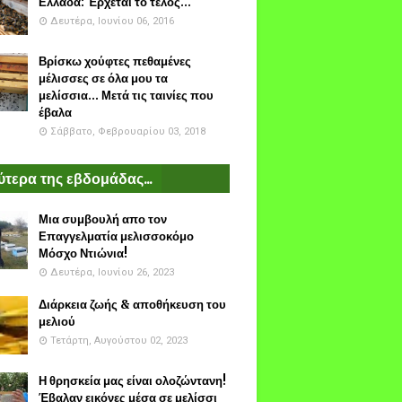
Ελλάδα: Έρχεται το τέλος...
Δευτέρα, Ιουνίου 06, 2016
Βρίσκω χούφτες πεθαμένες
μέλισσες σε όλα μου τα
μελίσσια... Μετά τις ταινίες που
έβαλα
Σάββατο, Φεβρουαρίου 03, 2018
τερα της εβδομάδας...
Μια συμβουλή απο τον
Επαγγελματία μελισσοκόμο
Μόσχο Ντιώνια!
Δευτέρα, Ιουνίου 26, 2023
Διάρκεια ζωής & αποθήκευση του
μελιού
Τετάρτη, Αυγούστου 02, 2023
Η θρησκεία μας είναι ολοζώντανη!
Έβαλαν εικόνες μέσα σε μελίσσι