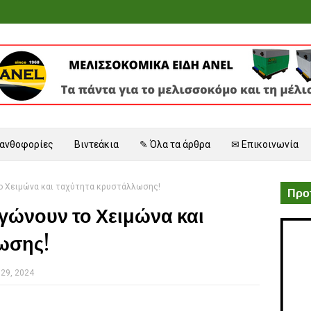
 ανθοφορίες
Βιντεάκια
✎ Όλα τα άρθρα
✉ Επικοινωνία
το Χειμώνα και ταχύτητα κρυστάλλωσης!
Προτ
γώνουν το Χειμώνα και
ωσης!
29, 2024