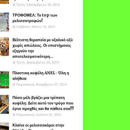
Τρίτη, Σεπτεμβρίου 30, 2014
ΤΡΟΦΟΜΕΛ: Το top των
μελισσοτροφών!
Σάββατο, Μαΐου 16, 2015
Βέλτιστη θεραπεία με οξαλικό οξύ
χωρίς απώλειες. Οι επιστήμονες
εξηγούν την
αποτελεσματικότερη...
Τρίτη, Δεκεμβρίου 24, 2019
Πλαστικη κυψέλη ANEL : Όλη η
αλήθεια
Παρασκευή, Νοεμβρίου 07, 2014
Πόσο μέλι βγάζει μια τρίπατη
κυψέλη: Δείτε αυτό τον τρύγο που
έγινε προχθές και θα πάθετε σοκ!!!
Παρασκευή, Ιουλίου 01, 2016
Κλαίνε οι μελισσοκόμοι στην