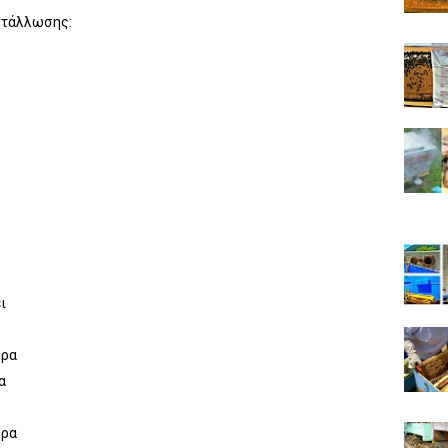
υστάλλωσης:
ι
ορα
α
ορα