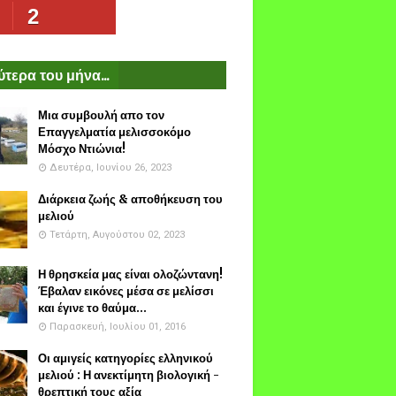
2
τερα του μήνα...
Μια συμβουλή απο τον
Επαγγελματία μελισσοκόμο
Μόσχο Ντιώνια!
Δευτέρα, Ιουνίου 26, 2023
Διάρκεια ζωής & αποθήκευση του
μελιού
Τετάρτη, Αυγούστου 02, 2023
Η θρησκεία μας είναι ολοζώντανη!
Έβαλαν εικόνες μέσα σε μελίσσι
και έγινε το θαύμα...
Παρασκευή, Ιουλίου 01, 2016
Οι αμιγείς κατηγορίες ελληνικού
μελιού : Η ανεκτίμητη βιολογική -
θρεπτική τους αξία