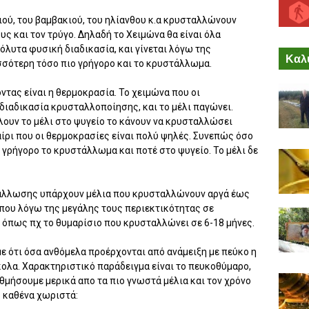
ιού, του βαμβακιού, του ηλίανθου κ.α κρυσταλλώνουν
υς και τον τρύγο. Δηλαδή το Χειμώνα θα είναι όλα
όλυτα φυσική διαδικασία, και γίνεται λόγω της
Καλύ
σσότερη τόσο πιο γρήγορο και το κρυστάλλωμα.
τας είναι η θερμοκρασία. Το χειμώνα που οι
διαδικασία κρυσταλλοποίησης, και το μέλι παγώνει.
λουν το μέλι στο ψυγείο το κάνουν να κρυσταλλώσει
αίρι που οι θερμοκρασίες είναι πολύ ψηλές. Συνεπώς όσο
 γρήγορο το κρυστάλλωμα και ποτέ στο ψυγείο. Το μέλι δε
άλλωσης υπάρχουν μέλια που κρυσταλλώνουν αργά έως
που λόγω της μεγάλης τους περιεκτικότητας σε
όπως πχ το θυμαρίσιο που κρυσταλλώνει σε 6-18 μήνες.
ε ότι όσα ανθόμελα προέρχονται από ανάμειξη με πεύκο η
ολα. Χαρακτηριστικό παράδειγμα είναι το πευκοθύμαρο,
θμήσουμε μερικά απο τα πιο γνωστά μέλια και τον χρόνο
 καθένα χωριστά: