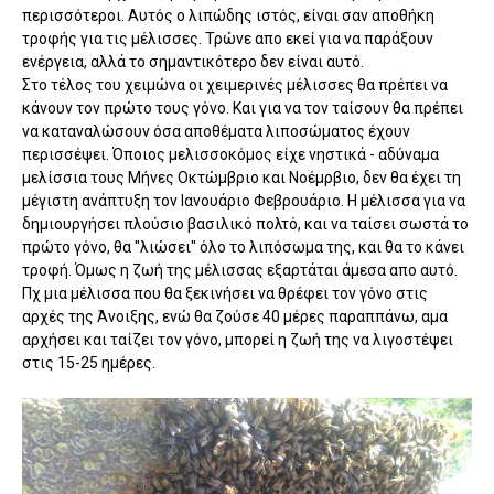
περισσότεροι. Αυτός ο λιπώδης ιστός, είναι σαν αποθήκη
τροφής για τις μέλισσες. Τρώνε απο εκεί για να παράξουν
ενέργεια, αλλά το σημαντικότερο δεν είναι αυτό.
Στο τέλος του χειμώνα οι χειμερινές μέλισσες θα πρέπει να
κάνουν τον πρώτο τους γόνο. Και για να τον ταίσουν θα πρέπει
να καταναλώσουν όσα αποθέματα λιποσώματος έχουν
περισσέψει. Όποιος μελισσοκόμος είχε νηστικά - αδύναμα
μελίσσια τους Μήνες Οκτώμβριο και Νοέμρβιο, δεν θα έχει τη
μέγιστη ανάπτυξη τον Ιανουάριο Φεβρουάριο. Η μέλισσα για να
δημιουργήσει πλούσιο βασιλικό πολτό, και να ταίσει σωστά το
πρώτο γόνο, θα "λιώσει" όλο το λιπόσωμα της, και θα το κάνει
τροφή. Όμως η ζωή της μέλισσας εξαρτάται άμεσα απο αυτό.
Πχ μια μέλισσα που θα ξεκινήσει να θρέφει τον γόνο στις
αρχές της Άνοιξης, ενώ θα ζούσε 40 μέρες παραππάνω, αμα
αρχήσει και ταίζει τον γόνο, μπορεί η ζωή της να λιγοστέψει
στις 15-25 ημέρες.