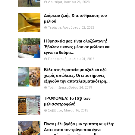
Δευτέρα, Ιουνίου 26, 2023
Διάρκεια ζωής & αποθήκευση του
μελιού
Τετάρτη, Αυγούστου 02, 2023
Η θρησκεία μας είναι ολοζώντανη!
Έβαλαν εικόνες μέσα σε μελίσσι και
έγινε το θαύμα...
Παρασκευή, Ιουλίου 01, 2016
Βέλτιστη θεραπεία με οξαλικό οξύ
χωρίς απώλειες. Οι επιστήμονες
εξηγούν την αποτελεσματικότερη...
Τρίτη, Δεκεμβρίου 24, 2019
ΤΡΟΦΟΜΕΛ: Το top των
μελισσοτροφών!
Σάββατο, Μαΐου 16, 2015
Πόσο μέλι βγάζει μια τρίπατη κυψέλη:
Δείτε αυτό τον τρύγο που έγινε