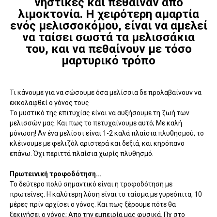
νηστικές και πέθαιναν απο
λιμοκτονία. Η χειρότερη αμαρτία
ενός μελισσοκόμου, είναι να αμελεί
να ταίσει σωστά τα μελισσάκια
του, και να πεθαίνουν με τόσο
μαρτυρικό τρόπο
Τι κάνουμε για να σώσουμε όσα μελίσσια δε προλαβαίνουν να
εκκολαφθεί ο γόνος τους
Το μυστικό της επιτυχίας είναι να αυξήσουμε τη ζωή των
μελισσών μας. Και πως το πετυχαίνουμε αυτό; Με καλή
μόνωση! Αν ένα μελίσσι είναι 1-2 καλά πλαίσια πλυθησμού, το
κλέινουμε με φελιζόλ αριστερά και δεξιά, και κηρόπανο
επάνω. Όχι περιττά πλαίσια χωρίς πλυθησμό.
Πρωτεινική τροφοδότηση...
Το δεύτερο πολύ σημαντικό είναι η τροφοδότηση με
πρωτείνες. Η καλύτερη λύση είναι το ταίσμα με γυρεόπιτα, 10
μέρες πρίν αρχίσει ο γόνος. Και πως ξέρουμε πότε θα
ξεκινήσει ο γόνος; Απο την εμπειρία μας φυσικά. Πχ στο