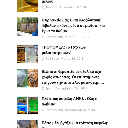
μελιού
Τετάρτη, Αυγούστου 02, 2023
Η θρησκεία μας είναι ολοζώντανη!
Έβαλαν εικόνες μέσα σε μελίσσι και
έγινε το θαύμα...
Παρασκευή, Ιουλίου 01, 2016
ΤΡΟΦΟΜΕΛ: Το top των
μελισσοτροφών!
Σάββατο, Μαΐου 16, 2015
Βέλτιστη θεραπεία με οξαλικό οξύ
χωρίς απώλειες. Οι επιστήμονες
εξηγούν την αποτελεσματικότερη...
Τρίτη, Δεκεμβρίου 24, 2019
Πλαστικη κυψέλη ANEL : Όλη η
αλήθεια
Παρασκευή, Νοεμβρίου 07, 2014
Πόσο μέλι βγάζει μια τρίπατη κυψέλη: