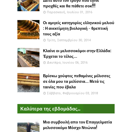
Δείτε αυτό τον τρύγο που έγινε
προχθές και θα πάθετε σοκ!!!
Παρασκευή, Ιουλίου 01, 2016
Οι αμιγείς κατηγορίες ελληνικού μελιού
: Η ανεκτίμητη βιολογική - θρεπτική
τους αξία
Τρίτη, Σεπτεμβρίου 30, 2014
Κλαίνε οι μελισσοκόμοι στην Ελλάδα:
Έρχεται το τέλος...
Δευτέρα, Ιουνίου 06, 2016
Βρίσκω χούφτες πεθαμένες μέλισσες
σε όλα μου τα μελίσσια... Μετά τις
ταινίες που έβαλα
Σάββατο, Φεβρουαρίου 03, 2018
Καλύτερα της εβδομάδας...
Μια συμβουλή απο τον Επαγγελματία
μελισσοκόμο Μόσχο Ντιώνια!