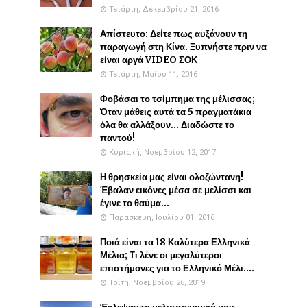
Τετάρτη, Δεκεμβρίου 21, 2016
Απίστευτο: Δείτε πως αυξάνουν τη
παραγωγή στη Κίνα. Ξυπνήστε πριν να
είναι αργά VIDEO ΣΟΚ
Τετάρτη, Μαΐου 11, 2016
Φοβάσαι το τσίμπημα της μέλισσας;
Όταν μάθεις αυτά τα 5 πραγματάκια
όλα θα αλλάξουν... Διαδώστε το
παντού!
Κυριακή, Νοεμβρίου 12, 2017
Η θρησκεία μας είναι ολοζώντανη!
Έβαλαν εικόνες μέσα σε μελίσσι και
έγινε το θαύμα...
Παρασκευή, Ιουλίου 01, 2016
Ποιά είναι τα 18 Καλύτερα Ελληνικά
Μέλια; Τι λένε οι μεγαλύτεροι
επιστήμονες για το Ελληνικό Μέλι....
Τρίτη, Νοεμβρίου 26, 2019