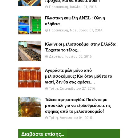
προχθές και θα πάθετε σοκ!!!
Παρασκευή, Ιουλίου 01, 2016
Πλαστικη κυψέλη ANEL : Όλη η
αλήθεια
Παρασκευή, Νοεμβρίου 07, 2014
Κλαίνε οι μελισσοκόμοι στην Ελλάδα:
Έρχεται το τέλος...
Δευτέρα, Ιουνίου 06, 2016
Αγοράστε μέλι μόνο από
μελισσοκόμους: Και όταν μάθετε το
γιατί, δεν θα σας αρέσει....
Τρίτη, Σεπτεμβρίου 27, 2016
Τέλεια σφηκοπαγίδα: Πατέντα με
μπουκάλι για να εξολοθρεύσετε τις
σφήκες από το μελισσοκομείο!
Τρίτη, Αυγούστου 04, 2015
Διαβάστε επίσης...