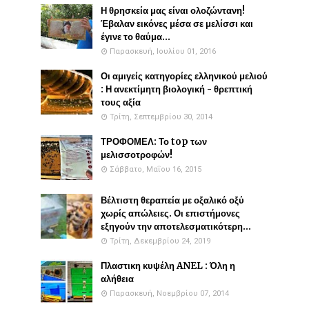
Η θρησκεία μας είναι ολοζώντανη!
Έβαλαν εικόνες μέσα σε μελίσσι και
έγινε το θαύμα...
Παρασκευή, Ιουλίου 01, 2016
Οι αμιγείς κατηγορίες ελληνικού μελιού
: Η ανεκτίμητη βιολογική - θρεπτική
τους αξία
Τρίτη, Σεπτεμβρίου 30, 2014
ΤΡΟΦΟΜΕΛ: Το top των
μελισσοτροφών!
Σάββατο, Μαΐου 16, 2015
Βέλτιστη θεραπεία με οξαλικό οξύ
χωρίς απώλειες. Οι επιστήμονες
εξηγούν την αποτελεσματικότερη...
Τρίτη, Δεκεμβρίου 24, 2019
Πλαστικη κυψέλη ANEL : Όλη η
αλήθεια
Παρασκευή, Νοεμβρίου 07, 2014