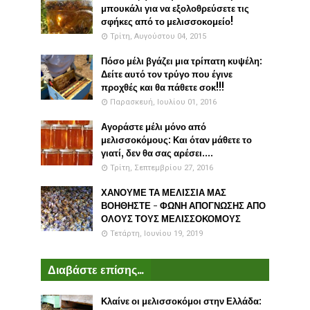
μπουκάλι για να εξολοθρεύσετε τις
σφήκες από το μελισσοκομείο!
Τρίτη, Αυγούστου 04, 2015
Πόσο μέλι βγάζει μια τρίπατη κυψέλη:
Δείτε αυτό τον τρύγο που έγινε
προχθές και θα πάθετε σοκ!!!
Παρασκευή, Ιουλίου 01, 2016
Αγοράστε μέλι μόνο από
μελισσοκόμους: Και όταν μάθετε το
γιατί, δεν θα σας αρέσει....
Τρίτη, Σεπτεμβρίου 27, 2016
ΧΑΝΟΥΜΕ ΤΑ ΜΕΛΙΣΣΙΑ ΜΑΣ
ΒΟΗΘΗΣΤΕ - ΦΩΝΗ ΑΠΟΓΝΩΣΗΣ ΑΠΟ
ΟΛΟΥΣ ΤΟΥΣ ΜΕΛΙΣΣΟΚΟΜΟΥΣ
Τετάρτη, Ιουνίου 19, 2019
Διαβάστε επίσης...
Κλαίνε οι μελισσοκόμοι στην Ελλάδα: