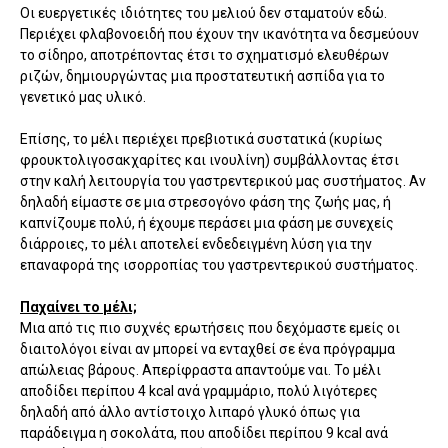
Οι ευεργετικές ιδιότητες του μελιού δεν σταματούν εδώ.
Περιέχει φλαβονοειδή που έχουν την ικανότητα να δεσμεύουν
το σίδηρο, αποτρέποντας έτσι το σχηματισμό ελευθέρων
ριζών, δημιουργώντας μια προστατευτική ασπίδα για το
γενετικό μας υλικό.
Επίσης, το μέλι περιέχει πρεβιοτικά συστατικά (κυρίως
φρουκτολιγοσακχαρίτες και ινουλίνη) συμβάλλοντας έτσι
στην καλή λειτουργία του γαστρεντερικού μας συστήματος. Αν
δηλαδή είμαστε σε μια στρεσογόνο φάση της ζωής μας, ή
καπνίζουμε πολύ, ή έχουμε περάσει μια φάση με συνεχείς
διάρροιες, το μέλι αποτελεί ενδεδειγμένη λύση για την
επαναφορά της ισορροπίας του γαστρεντερικού συστήματος.
Παχαίνει το μέλι;
Μια από τις πιο συχνές ερωτήσεις που δεχόμαστε εμείς οι
διαιτολόγοι είναι αν μπορεί να ενταχθεί σε ένα πρόγραμμα
απώλειας βάρους. Απερίφραστα απαντούμε ναι. Το μέλι
αποδίδει περίπου 4 kcal ανά γραμμάριο, πολύ λιγότερες
δηλαδή από άλλο αντίστοιχο λιπαρό γλυκό όπως για
παράδειγμα η σοκολάτα, που αποδίδει περίπου 9 kcal ανά