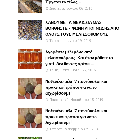
Έρχεται το τέλος...
Δευτέρα, Ιουνίου 06, 2016
ΧΑΝΟΥΜΕ ΤΑ ΜΕΛΙΣΣΙΑ ΜΑΣ
ΒΟΗΘΗΣΤΕ - ΦΩΝΗ ΑΠΟΓΝΩΣΗΣ ΑΠΟ
ΟΛΟΥΣ ΤΟΥΣ ΜΕΛΙΣΣΟΚΟΜΟΥΣ
Τετάρτη, Ιουνίου 19, 2019
Αγοράστε μέλι μόνο από
μελισσοκόμους: Και όταν μάθετε το
γιατί, δεν θα σας αρέσει....
Τρίτη, Σεπτεμβρίου 27, 2016
Νοθευένο μέλι. 7 πανεύκολοι και
πρακτικοί τρόποι για να το
ξεχωρίσουμε!
Παρασκευή, Νοεμβρίου 15, 2019
Νοθευένο μέλι. 7 πανεύκολοι και
πρακτικοί τρόποι για να το
ξεχωρίσουμε!
Τετάρτη, Δεκεμβρίου 21, 2016