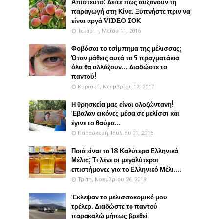
Απίστευτο: Δείτε πως αυξάνουν τη
παραγωγή στη Κίνα. Ξυπνήστε πριν να
είναι αργά VIDEO ΣΟΚ
Τετάρτη, Μαΐου 11, 2016
Φοβάσαι το τσίμπημα της μέλισσας;
Όταν μάθεις αυτά τα 5 πραγματάκια
όλα θα αλλάξουν... Διαδώστε το
παντού!
Κυριακή, Νοεμβρίου 12, 2017
Η θρησκεία μας είναι ολοζώντανη!
Έβαλαν εικόνες μέσα σε μελίσσι και
έγινε το θαύμα...
Παρασκευή, Ιουλίου 01, 2016
Ποιά είναι τα 18 Καλύτερα Ελληνικά
Μέλια; Τι λένε οι μεγαλύτεροι
επιστήμονες για το Ελληνικό Μέλι....
Τρίτη, Νοεμβρίου 26, 2019
Έκλεψαν το μελισσοκομικό μου
τρέλερ. Διαδώστε το παντού
παρακαλώ μήπως βρεθεί