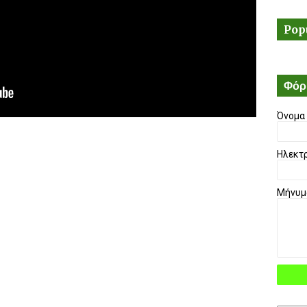
Pop
Φόρ
Όνομα
Ηλεκτ
Μήνυ