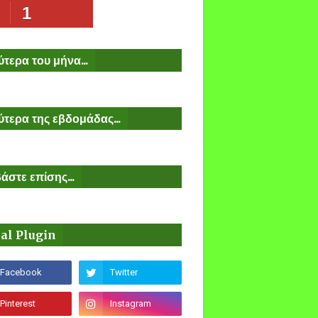
1
τερα του μήνα...
τερα της εβδομάδας...
άστε επίσης...
ial Plugin