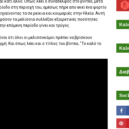
αι κάτι άλλο. Όπως λέει ο συνάδελφος στο βίντεο, μετά
ρίοδο στη περιοχή του, αμέσως πήρε απο εκεί ένα φορτίο
πηγαίνοντας τα σε ρείκια και κουμαριές στην Ηλεία. Αυτή
φόσον τα μελίσσια συλλέξαν εξαιρετικές ποσότητες
Καλύ
την επόμενη περίοδο γίνει και τρύγος.
ίναι ότι όλοι οι μελισσοκόμοι πρέπει να βρίσκουν
μή. Και όπως λέει και ο τίτλος του βίντεο, "Το καλό το
Καλύ
Διαβ
Soc