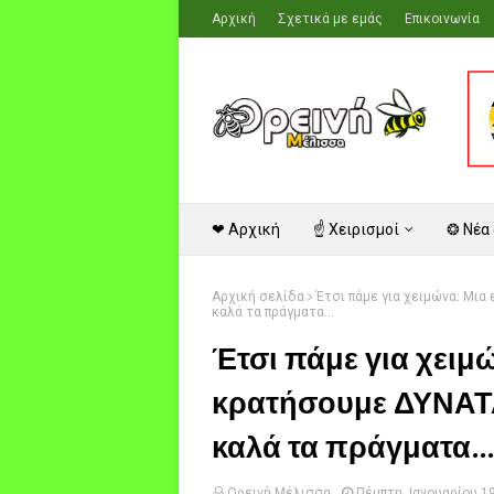
Αρχική
Σχετικά με εμάς
Επικοινωνία
❤ Αρχική
☝ Χειρισμοί
❂ Νέα
Αρχική σελίδα
Έτσι πάμε για χειμώνα: Μια
καλά τα πράγματα...
Έτσι πάμε για χειμώ
κρατήσουμε ΔΥΝΑΤΑ
καλά τα πράγματα..
Ορεινή Μέλισσα
Πέμπτη, Ιανουαρίου 1