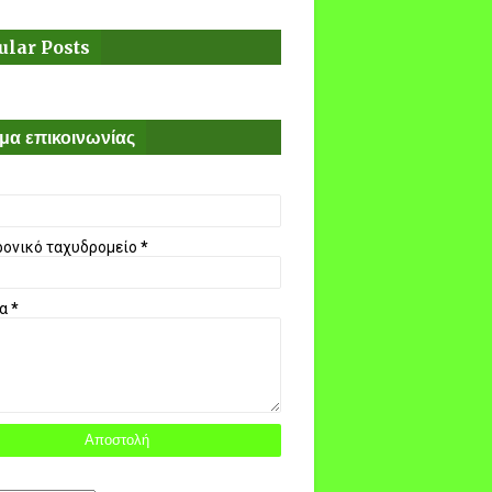
ular Posts
μα επικοινωνίας
ρονικό ταχυδρομείο
*
μα
*