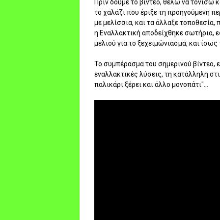
Πριν δούμε το βίντεο, θέλω να τονίσω κ
το χαλάζι που έριξε τη προηγούμενη πε
με μελίσσια, και τα άλλαξε τοποθεσία, 
η Εναλλακτική αποδείχθηκε σωτήρια, ε
μελιού για το ξεχειμώνιασμα, και ίσως 
Το συμπέρασμα του σημερινού βίντεο, ε
εναλλακτικές λύσεις, τη κατάλληλη στιγ
παλικάρι ξέρει και άλλο μονοπάτι"...