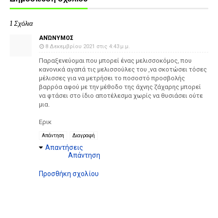
1 Σχόλια
ΑΝΏΝΥΜΟΣ
8 Δεκεμβρίου 2021 στις 4:43 μ.μ.
Παραξενεύομαι που μπορεί ένας μελισσοκόμος, που
κανονικά αγαπά τις μελισσούλες του ,να σκοτώσει τόσες
μέλισσες για να μετρήσει το ποσοστό προσβολής
βαρρόα αφού με την μέθοδο της άχνης ζάχαρης μπορεί
να φτάσει στο ίδιο αποτέλεσμα χωρίς να θυσιάσει ούτε
μια.
Ερικ
Απάντηση
Διαγραφή
Απαντήσεις
Απάντηση
Προσθήκη σχολίου