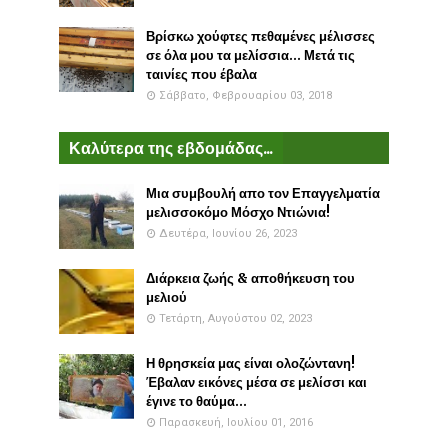
Βρίσκω χούφτες πεθαμένες μέλισσες
σε όλα μου τα μελίσσια... Μετά τις
ταινίες που έβαλα
Σάββατο, Φεβρουαρίου 03, 2018
Καλύτερα της εβδομάδας...
Μια συμβουλή απο τον Επαγγελματία
μελισσοκόμο Μόσχο Ντιώνια!
Δευτέρα, Ιουνίου 26, 2023
Διάρκεια ζωής & αποθήκευση του
μελιού
Τετάρτη, Αυγούστου 02, 2023
Η θρησκεία μας είναι ολοζώντανη!
Έβαλαν εικόνες μέσα σε μελίσσι και
έγινε το θαύμα...
Παρασκευή, Ιουλίου 01, 2016