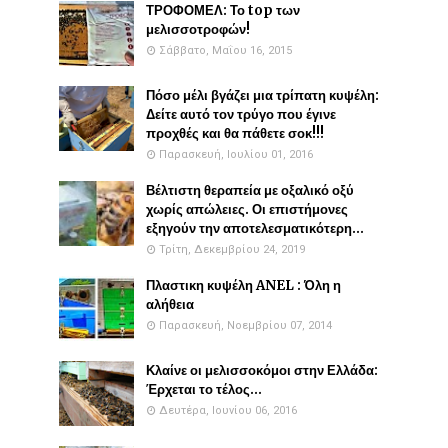
ΤΡΟΦΟΜΕΛ: Το top των
μελισσοτροφών!
Σάββατο, Μαΐου 16, 2015
Πόσο μέλι βγάζει μια τρίπατη κυψέλη:
Δείτε αυτό τον τρύγο που έγινε
προχθές και θα πάθετε σοκ!!!
Παρασκευή, Ιουλίου 01, 2016
Βέλτιστη θεραπεία με οξαλικό οξύ
χωρίς απώλειες. Οι επιστήμονες
εξηγούν την αποτελεσματικότερη...
Τρίτη, Δεκεμβρίου 24, 2019
Πλαστικη κυψέλη ANEL : Όλη η
αλήθεια
Παρασκευή, Νοεμβρίου 07, 2014
Κλαίνε οι μελισσοκόμοι στην Ελλάδα:
Έρχεται το τέλος...
Δευτέρα, Ιουνίου 06, 2016