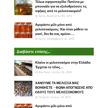
Τέλεια σφηκοπαγίδα: Πατέντα με
μπουκάλι για να εξολοθρεύσετε τις
σφήκες από το μελισσοκομείο!
Τρίτη, Αυγούστου 04, 2015
Αγοράστε μέλι μόνο από
μελισσοκόμους: Και όταν μάθετε το
γιατί, δεν θα σας αρέσει....
Τρίτη, Σεπτεμβρίου 27, 2016
Διαβάστε επίσης...
Κλαίνε οι μελισσοκόμοι στην Ελλάδα:
Έρχεται το τέλος...
Δευτέρα, Ιουνίου 06, 2016
ΧΑΝΟΥΜΕ ΤΑ ΜΕΛΙΣΣΙΑ ΜΑΣ
ΒΟΗΘΗΣΤΕ - ΦΩΝΗ ΑΠΟΓΝΩΣΗΣ ΑΠΟ
ΟΛΟΥΣ ΤΟΥΣ ΜΕΛΙΣΣΟΚΟΜΟΥΣ
Τετάρτη, Ιουνίου 19, 2019
Αγοράστε μέλι μόνο από