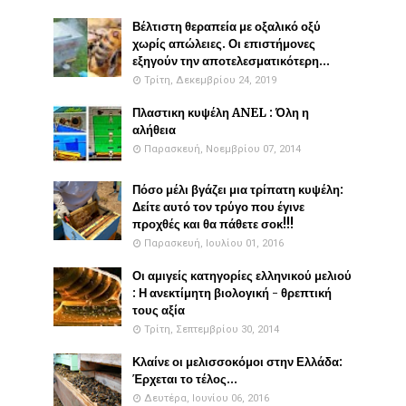
Βέλτιστη θεραπεία με οξαλικό οξύ
χωρίς απώλειες. Οι επιστήμονες
εξηγούν την αποτελεσματικότερη...
Τρίτη, Δεκεμβρίου 24, 2019
Πλαστικη κυψέλη ANEL : Όλη η
αλήθεια
Παρασκευή, Νοεμβρίου 07, 2014
Πόσο μέλι βγάζει μια τρίπατη κυψέλη:
Δείτε αυτό τον τρύγο που έγινε
προχθές και θα πάθετε σοκ!!!
Παρασκευή, Ιουλίου 01, 2016
Οι αμιγείς κατηγορίες ελληνικού μελιού
: Η ανεκτίμητη βιολογική - θρεπτική
τους αξία
Τρίτη, Σεπτεμβρίου 30, 2014
Κλαίνε οι μελισσοκόμοι στην Ελλάδα:
Έρχεται το τέλος...
Δευτέρα, Ιουνίου 06, 2016