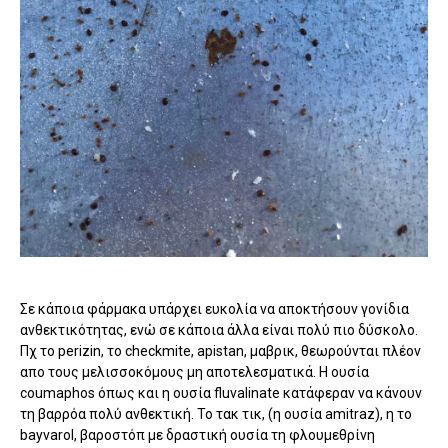
Σε κάποια φάρμακα υπάρχει ευκολία να αποκτήσουν γονίδια
ανθεκτικότητας, ενώ σε κάποια άλλα είναι πολύ πιο δύσκολο.
Πχ το perizin, το checkmite, apistan, μαβρικ, θεωρούνται πλέον
απο τους μελισσοκόμους μη αποτελεσματικά. Η ουσία
coumaphos όπως και η ουσία fluvalinate κατάφεραν να κάνουν
τη βαρρόα πολύ ανθεκτική. Το τακ τικ, (η ουσία amitraz), η το
bayvarol, βαροστόπ με δραστική ουσία τη φλουμεθρίνη