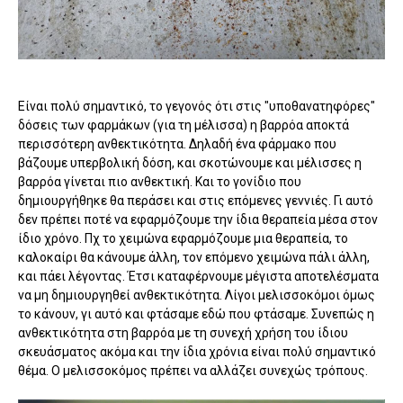
Είναι πολύ σημαντικό, το γεγονός ότι στις "υποθανατηφόρες"
δόσεις των φαρμάκων (για τη μέλισσα) η βαρρόα αποκτά
περισσότερη ανθεκτικότητα. Δηλαδή ένα φάρμακο που
βάζουμε υπερβολική δόση, και σκοτώνουμε και μέλισσες η
βαρρόα γίνεται πιο ανθεκτική. Και το γονίδιο που
δημιουργήθηκε θα περάσει και στις επόμενες γεννιές. Γι αυτό
δεν πρέπει ποτέ να εφαρμόζουμε την ίδια θεραπεία μέσα στον
ίδιο χρόνο. Πχ το χειμώνα εφαρμόζουμε μια θεραπεία, το
καλοκαίρι θα κάνουμε άλλη, τον επόμενο χειμώνα πάλι άλλη,
και πάει λέγοντας. Έτσι καταφέρνουμε μέγιστα αποτελέσματα
να μη δημιουργηθεί ανθεκτικότητα. Λίγοι μελισσοκόμοι όμως
το κάνουν, γι αυτό και φτάσαμε εδώ που φτάσαμε. Συνεπώς η
ανθεκτικότητα στη βαρρόα με τη συνεχή χρήση του ίδιου
σκευάσματος ακόμα και την ίδια χρόνια είναι πολύ σημαντικό
θέμα. Ο μελισσοκόμος πρέπει να αλλάζει συνεχώς τρόπους.