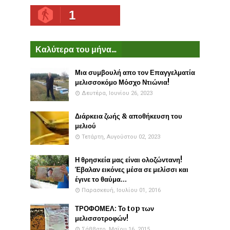
1
Καλύτερα του μήνα...
Μια συμβουλή απο τον Επαγγελματία
μελισσοκόμο Μόσχο Ντιώνια!
Δευτέρα, Ιουνίου 26, 2023
Διάρκεια ζωής & αποθήκευση του
μελιού
Τετάρτη, Αυγούστου 02, 2023
Η θρησκεία μας είναι ολοζώντανη!
Έβαλαν εικόνες μέσα σε μελίσσι και
έγινε το θαύμα...
Παρασκευή, Ιουλίου 01, 2016
ΤΡΟΦΟΜΕΛ: Το top των
μελισσοτροφών!
Σάββατο, Μαΐου 16, 2015