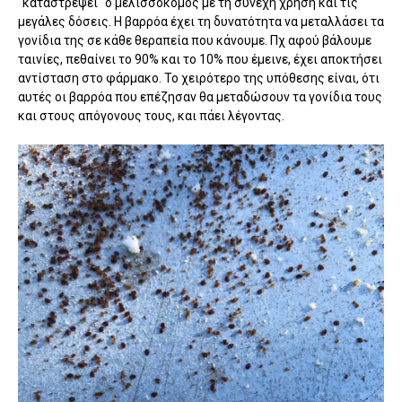
"καταστρέψει" ο μελισσοκόμος με τη συνεχή χρήση και τις
μεγάλες δόσεις. Η βαρρόα έχει τη δυνατότητα να μεταλλάσει τα
γονίδια της σε κάθε θεραπεία που κάνουμε. Πχ αφού βάλουμε
ταινίες, πεθαίνει το 90% και το 10% που έμεινε, έχει αποκτήσει
αντίσταση στο φάρμακο. Το χειρότερο της υπόθεσης είναι, ότι
αυτές οι βαρρόα που επέζησαν θα μεταδώσουν τα γονίδια τους
και στους απόγονους τους, και πάει λέγοντας.