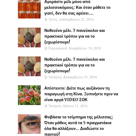
Αγοράστε μέλι μόνο από
μελισσοκόμους: Και όταν μάθετε το
γιατί, δεν θα σας αρέσει....
Τρίτη, Σεπτεμβρίου 27, 2016
Νοθευένο μέλι. 7 πανεύκολοι και
πρακτικοί τρόποι για να το
ξεχωρίσουμε!
Παρασκευή, Νοεμβρίου 15, 2019
Νοθευένο μέλι. 7 πανεύκολοι και
πρακτικοί τρόποι για να το
ξεχωρίσουμε!
Τετάρτη, Δεκεμβρίου 21, 2016
Απίστευτο: Δείτε πως αυξάνουν τη
παραγωγή στη Κίνα. Ξυπνήστε πριν να
είναι αργά VIDEO ΣΟΚ
Τετάρτη, Μαΐου 11, 2016
Φοβάσαι το τσίμπημα της μέλισσας;
Όταν μάθεις αυτά τα 5 πραγματάκια
όλα θα αλλάξουν... Διαδώστε το
παντού!