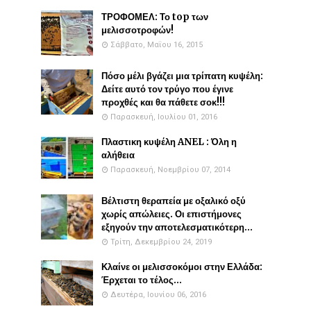
ΤΡΟΦΟΜΕΛ: Το top των
μελισσοτροφών!
Σάββατο, Μαΐου 16, 2015
Πόσο μέλι βγάζει μια τρίπατη κυψέλη:
Δείτε αυτό τον τρύγο που έγινε
προχθές και θα πάθετε σοκ!!!
Παρασκευή, Ιουλίου 01, 2016
Πλαστικη κυψέλη ANEL : Όλη η
αλήθεια
Παρασκευή, Νοεμβρίου 07, 2014
Βέλτιστη θεραπεία με οξαλικό οξύ
χωρίς απώλειες. Οι επιστήμονες
εξηγούν την αποτελεσματικότερη...
Τρίτη, Δεκεμβρίου 24, 2019
Κλαίνε οι μελισσοκόμοι στην Ελλάδα:
Έρχεται το τέλος...
Δευτέρα, Ιουνίου 06, 2016