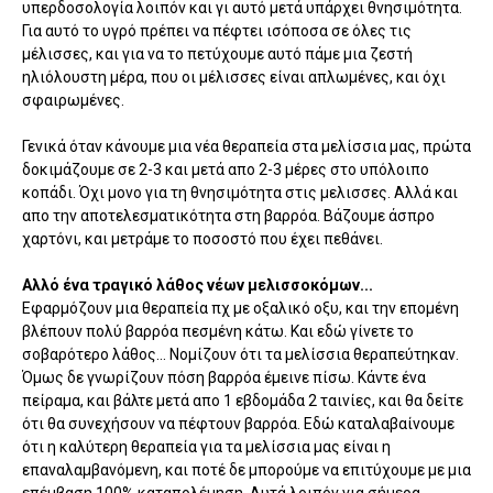
υπερδοσολογία λοιπόν και γι αυτό μετά υπάρχει θνησιμότητα.
Για αυτό το υγρό πρέπει να πέφτει ισόποσα σε όλες τις
μέλισσες, και για να το πετύχουμε αυτό πάμε μια ζεστή
ηλιόλουστη μέρα, που οι μέλισσες είναι απλωμένες, και όχι
σφαιρωμένες.
Γενικά όταν κάνουμε μια νέα θεραπεία στα μελίσσια μας, πρώτα
δοκιμάζουμε σε 2-3 και μετά απο 2-3 μέρες στο υπόλοιπο
κοπάδι. Όχι μονο για τη θνησιμότητα στις μελισσες. Αλλά και
απο την αποτελεσματικότητα στη βαρρόα. Βάζουμε άσπρο
χαρτόνι, και μετράμε το ποσοστό που έχει πεθάνει.
Αλλό ένα τραγικό λάθος νέων μελισσοκόμων...
Εφαρμόζουν μια θεραπεία πχ με οξαλικό οξυ, και την επομένη
βλέπουν πολύ βαρρόα πεσμένη κάτω. Και εδώ γίνετε το
σοβαρότερο λάθος... Νομίζουν ότι τα μελίσσια θεραπεύτηκαν.
Όμως δε γνωρίζουν πόση βαρρόα έμεινε πίσω. Κάντε ένα
πείραμα, και βάλτε μετά απο 1 εβδομάδα 2 ταινίες, και θα δείτε
ότι θα συνεχήσουν να πέφτουν βαρρόα. Εδώ καταλαβαίνουμε
ότι η καλύτερη θεραπεία για τα μελίσσια μας είναι η
επαναλαμβανόμενη, και ποτέ δε μπορούμε να επιτύχουμε με μια