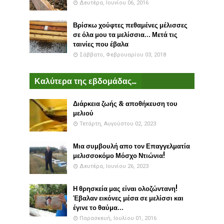
Δευτέρα, Ιουνίου 06, 2016
Βρίσκω χούφτες πεθαμένες μέλισσες
σε όλα μου τα μελίσσια... Μετά τις
ταινίες που έβαλα
Σάββατο, Φεβρουαρίου 03, 2018
Καλύτερα της εβδομάδας...
Διάρκεια ζωής & αποθήκευση του
μελιού
Τετάρτη, Αυγούστου 02, 2023
Μια συμβουλή απο τον Επαγγελματία
μελισσοκόμο Μόσχο Ντιώνια!
Δευτέρα, Ιουνίου 26, 2023
Η θρησκεία μας είναι ολοζώντανη!
Έβαλαν εικόνες μέσα σε μελίσσι και
έγινε το θαύμα...
Παρασκευή, Ιουλίου 01, 2016