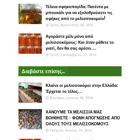
Τέλεια σφηκοπαγίδα: Πατέντα με
μπουκάλι για να εξολοθρεύσετε τις
σφήκες από το μελισσοκομείο!
Τρίτη, Αυγούστου 04, 2015
Αγοράστε μέλι μόνο από
μελισσοκόμους: Και όταν μάθετε το
γιατί, δεν θα σας αρέσει....
Τρίτη, Σεπτεμβρίου 27, 2016
Διαβάστε επίσης...
Κλαίνε οι μελισσοκόμοι στην Ελλάδα:
Έρχεται το τέλος...
Δευτέρα, Ιουνίου 06, 2016
ΧΑΝΟΥΜΕ ΤΑ ΜΕΛΙΣΣΙΑ ΜΑΣ
ΒΟΗΘΗΣΤΕ - ΦΩΝΗ ΑΠΟΓΝΩΣΗΣ ΑΠΟ
ΟΛΟΥΣ ΤΟΥΣ ΜΕΛΙΣΣΟΚΟΜΟΥΣ
Τετάρτη, Ιουνίου 19, 2019