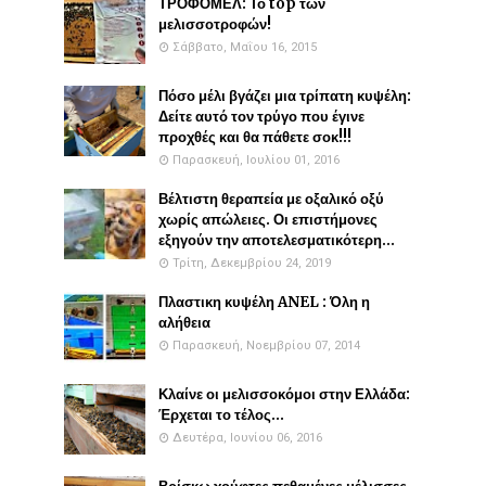
ΤΡΟΦΟΜΕΛ: Το top των
μελισσοτροφών!
Σάββατο, Μαΐου 16, 2015
Πόσο μέλι βγάζει μια τρίπατη κυψέλη:
Δείτε αυτό τον τρύγο που έγινε
προχθές και θα πάθετε σοκ!!!
Παρασκευή, Ιουλίου 01, 2016
Βέλτιστη θεραπεία με οξαλικό οξύ
χωρίς απώλειες. Οι επιστήμονες
εξηγούν την αποτελεσματικότερη...
Τρίτη, Δεκεμβρίου 24, 2019
Πλαστικη κυψέλη ANEL : Όλη η
αλήθεια
Παρασκευή, Νοεμβρίου 07, 2014
Κλαίνε οι μελισσοκόμοι στην Ελλάδα:
Έρχεται το τέλος...
Δευτέρα, Ιουνίου 06, 2016