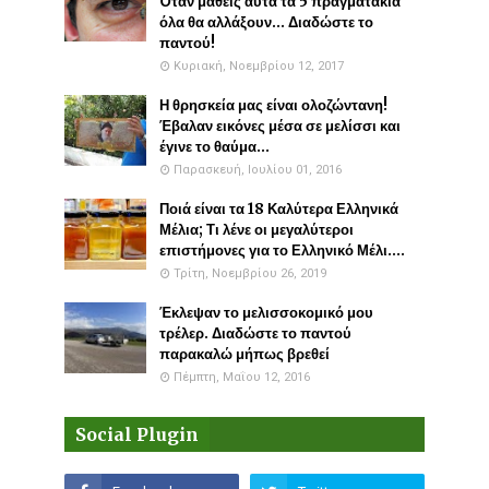
Όταν μάθεις αυτά τα 5 πραγματάκια
όλα θα αλλάξουν... Διαδώστε το
παντού!
Κυριακή, Νοεμβρίου 12, 2017
Η θρησκεία μας είναι ολοζώντανη!
Έβαλαν εικόνες μέσα σε μελίσσι και
έγινε το θαύμα...
Παρασκευή, Ιουλίου 01, 2016
Ποιά είναι τα 18 Καλύτερα Ελληνικά
Μέλια; Τι λένε οι μεγαλύτεροι
επιστήμονες για το Ελληνικό Μέλι....
Τρίτη, Νοεμβρίου 26, 2019
Έκλεψαν το μελισσοκομικό μου
τρέλερ. Διαδώστε το παντού
παρακαλώ μήπως βρεθεί
Πέμπτη, Μαΐου 12, 2016
Social Plugin