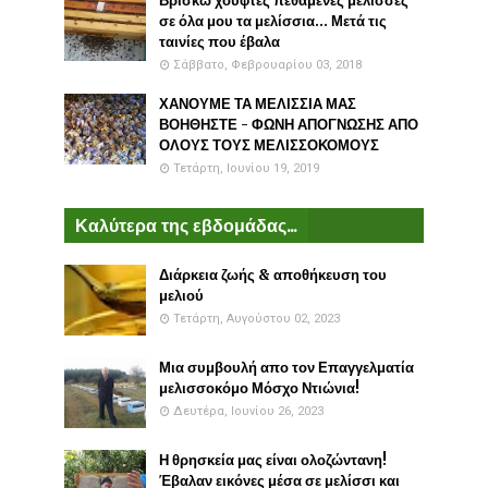
Βρίσκω χούφτες πεθαμένες μέλισσες
σε όλα μου τα μελίσσια... Μετά τις
ταινίες που έβαλα
Σάββατο, Φεβρουαρίου 03, 2018
ΧΑΝΟΥΜΕ ΤΑ ΜΕΛΙΣΣΙΑ ΜΑΣ
ΒΟΗΘΗΣΤΕ - ΦΩΝΗ ΑΠΟΓΝΩΣΗΣ ΑΠΟ
ΟΛΟΥΣ ΤΟΥΣ ΜΕΛΙΣΣΟΚΟΜΟΥΣ
Τετάρτη, Ιουνίου 19, 2019
Καλύτερα της εβδομάδας...
Διάρκεια ζωής & αποθήκευση του
μελιού
Τετάρτη, Αυγούστου 02, 2023
Μια συμβουλή απο τον Επαγγελματία
μελισσοκόμο Μόσχο Ντιώνια!
Δευτέρα, Ιουνίου 26, 2023
Η θρησκεία μας είναι ολοζώντανη!
Έβαλαν εικόνες μέσα σε μελίσσι και