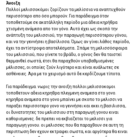
Άνοιξη
Πολλοί μελισσοκόμοι ζορίζουν τα μελίσσια να αναπτυχθούν
περισσότερο απο όσο μπορούν. Για παράδειγμα όταν
τοποθετούμε σε ακατάλληλη περίοδο μια άδεια κηρήθρα
χτισμένη ανάμεσα απο τον γόνο. Αυτό έχει ως σκοπό την
ανάπτυξη του μελισσιού, την παραγωγή περισσότερου γόνου,
και να την γεννήσει η βασίλισσα. Όμως αν γίνει λάθος περίοδο,
έχει τα αντίστροφα αποτελέσματα.. Σπάμε τη μελισσόσφαιρα
του μελισσιού, που γίνετε το βράδυ, ο γόνος δεν θα ταιστεί
θερμανθεί σωστά, έτσι θα παραχθούν υποβαθμισμένες
μέλισσες, οι οποίες ζούν λιγότερο και είναι ευάλωτες σε
ασθένειες. Άρα με το χειρισμό αυτό δε κερδίζουμε τίποτα.
Για παράδειγμα. νωρις την ανοιξη πολλοι μελισσοκομοι
τοποθετουν αδεια κηρηθρα πλεγμενη αναμεσα στο γονο.
κηρηθρα αναμεσα στο γονο μπαίνει με σκοπο το μελισσι να
παραξει περισσοτερο γονο να γεννήσει και εκει η βασιλισσα,.
οι δυνατοτητες του μελισσιου στη παραγωγή γονου ειναι
καθορισμενες. δε πρεπει να εκβιαζεται το μελισσι για
παραγωγη γονου. οι μελισσες που θα παραχθουν σε αυτη τη
περιπτωση δεν εχουν εκτραφει σωστα, και αργότερα θα ειναι