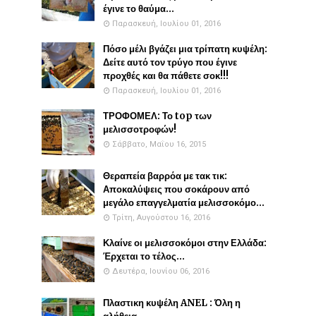
έγινε το θαύμα...
Παρασκευή, Ιουλίου 01, 2016
Πόσο μέλι βγάζει μια τρίπατη κυψέλη:
Δείτε αυτό τον τρύγο που έγινε
προχθές και θα πάθετε σοκ!!!
Παρασκευή, Ιουλίου 01, 2016
ΤΡΟΦΟΜΕΛ: Το top των
μελισσοτροφών!
Σάββατο, Μαΐου 16, 2015
Θεραπεία βαρρόα με τακ τικ:
Αποκαλύψεις που σοκάρουν από
μεγάλο επαγγελματία μελισσοκόμο...
Τρίτη, Αυγούστου 16, 2016
Κλαίνε οι μελισσοκόμοι στην Ελλάδα:
Έρχεται το τέλος...
Δευτέρα, Ιουνίου 06, 2016
Πλαστικη κυψέλη ANEL : Όλη η