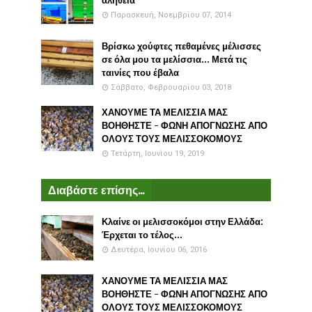
αλήθεια
Παρασκευή, Νοεμβρίου 07, 2014
Βρίσκω χούφτες πεθαμένες μέλισσες
σε όλα μου τα μελίσσια... Μετά τις
ταινίες που έβαλα
Σάββατο, Φεβρουαρίου 03, 2018
ΧΑΝΟΥΜΕ ΤΑ ΜΕΛΙΣΣΙΑ ΜΑΣ
ΒΟΗΘΗΣΤΕ - ΦΩΝΗ ΑΠΟΓΝΩΣΗΣ ΑΠΟ
ΟΛΟΥΣ ΤΟΥΣ ΜΕΛΙΣΣΟΚΟΜΟΥΣ
Τετάρτη, Ιουνίου 19, 2019
Διαβάστε επίσης...
Κλαίνε οι μελισσοκόμοι στην Ελλάδα:
Έρχεται το τέλος...
Δευτέρα, Ιουνίου 06, 2016
ΧΑΝΟΥΜΕ ΤΑ ΜΕΛΙΣΣΙΑ ΜΑΣ
ΒΟΗΘΗΣΤΕ - ΦΩΝΗ ΑΠΟΓΝΩΣΗΣ ΑΠΟ
ΟΛΟΥΣ ΤΟΥΣ ΜΕΛΙΣΣΟΚΟΜΟΥΣ