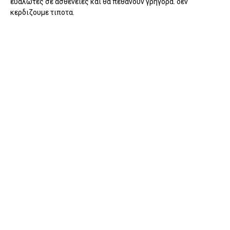
ευαλωτες σε ασθενειες και θα πεθανουν γρηγορα. δεν
κερδιζουμε τιποτα.