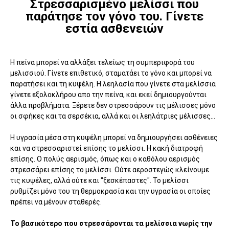
Στρεσσαρισμένο μελίσσι που
παράτησε τον γόνο του. Γίνετε
εστία ασθενειών
Η πείνα μπορεί να αλλάξει τελείως τη συμπεριφορά του
μελισσιού. Γίνετε επιθετικό, σταματάει το γόνο και μπορεί να
παρατήσει και τη κυψέλη. Η λεηλασία που γίνετε στα μελίσσια
γίνετε εξολοκλήρου απο την πείνα, και εκεί δημιουργούνται
άλλα προβλήματα. Ξέρετε δεν στρεσσάρουν τις μέλισσες μόνο
οι σφήκες και τα σερσέκια, αλλά και οι λεηλάτριες μέλισσες...
Η υγρασία μέσα στη κυψέλη μπορεί να δημιουργήσει ασθένειες
και να στρεσσαριστεί επίσης το μελίσσι. Η κακή διατροφή
επίσης. Ο πολύς αερισμός, όπως και ο καθόλου αερισμός
στρεσσάρει επίσης το μελίσσι. Ούτε αεροστεγώς κλείνουμε
τις κυψέλες, αλλά ούτε και "ξεσκέπαστες". Το μελίσσι
ρυθμίζει μόνο του τη θερμοκρασία και την υγρασία οι οποίες
πρέπει να μένουν σταθερές.
Το βασικότερο που στρεσσάρονται τα μελίσσια νωρίς την