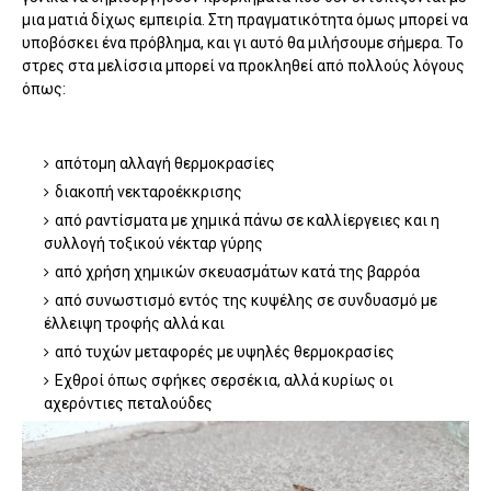
μια ματιά δίχως εμπειρία. Στη πραγματικότητα όμως μπορεί να
υποβόσκει ένα πρόβλημα, και γι αυτό θα μιλήσουμε σήμερα. Το
στρες στα μελίσσια μπορεί να προκληθεί από πολλούς λόγους
όπως:
απότομη αλλαγή θερμοκρασίες
διακοπή νεκταροέκκρισης
από ραντίσματα με χημικά πάνω σε καλλίεργειες και η
συλλογή τοξικού νέκταρ γύρης
από χρήση χημικών σκευασμάτων κατά της βαρρόα
από συνωστισμό εντός της κυψέλης σε συνδυασμό με
έλλειψη τροφής αλλά και
από τυχών μεταφορές με υψηλές θερμοκρασίες
Εχθροί όπως σφήκες σερσέκια, αλλά κυρίως οι
αχερόντιες πεταλούδες