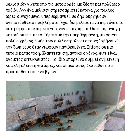
μελισσιών γίνετε απο τις μεταφορές, με ζέστη και πολύωρο
ταξίδι. Ανν ένα μελίσσι στρεσσαριστεί έντονα για πολλές
ώρες συνεχόμενα, υπερθερμανθεί, θα δημιουργηθούν
ανεπανόρθωτα προβλήματα. Έχω δεί μελίσσια να περνάνε απο
αυτή τη φάση, και μετά να γίνονται άχρηστα. Ούτε παραγωγή
μελιού ούτε τίποτα. Ξέρετε με την υπερθέρμανση, μικραίνει
πολύ ο χρόνος ζωής των συλλεκτριών οι οποίες "σβήνουν"
την ζωή τους όταν νιώσουν παγιδευμένες. Επίσης σε μια
τέτοια κατάσταση, βλάπτεται σημαντικά ο γόνος, είτε είναι
ανοικτός είτε κλειστός. Το ίδιο μπορεί να συμβεί αν μείνει η
κυψέλη κλειστή για ώρες, και οι μέλισσες ζεσταθούν στη
προσπάθεια τους να βγούν...