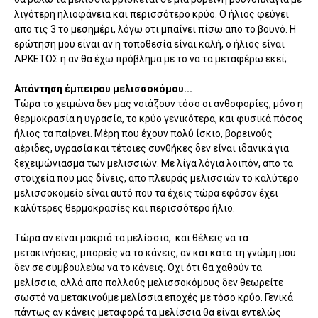
λιγότερη ηλιοφάνεια και περισσότερο κρύο. Ο ήλιος φεύγει
απο τις 3 το μεσημέρι, λόγω οτι μπαίνει πίσω απο το βουνό. Η
ερώτηση μου είναι αν η τοποθεσία είναι καλή, ο ήλιος είναι
ΑΡΚΕΤΟΣ η αν θα έχω πρόβλημα με το να τα μεταφέρω εκεί;
Απάντηση έμπειρου μελισσοκόμου...
Τώρα το χειμώνα δεν μας νοιάζουν τόσο οι ανθοφορίες, μόνο η
θερμοκρασία η υγρασία, το κρύο γενικότερα, και φυσικά πόσος
ήλιος τα παίρνει. Μέρη που έχουν πολύ ίσκιο, βορεινούς
αέριδες, υγρασία και τέτοιες συνθήκες δεν είναι ιδανικά για
ξεχειμώνιασμα των μελισσιών. Με λίγα λόγια λοιπόν, απο τα
στοιχεία που μας δίνεις, απο πλευράς μελισσιών το καλύτερο
μελισσοκομείο είναι αυτό που τα έχεις τώρα εφόσον έχει
καλύτερες θερμοκρασίες και περισσότερο ήλιο.
Τώρα αν είναι μακριά τα μελίσσια, και θέλεις να τα
μετακινήσεις, μπορείς να το κάνεις, αν και κατα τη γνώμη μου
δεν σε συμβουλεύω να το κάνεις. Όχι ότι θα χαθούν τα
μελίσσια, αλλά απο πολλούς μελισσοκόμους δεν θεωρείτε
σωστό να μετακινούμε μελίσσια εποχές με τόσο κρύο. Γενικά
πάντως αν κάνεις μεταφορά τα μελίσσια θα είναι εντελώς