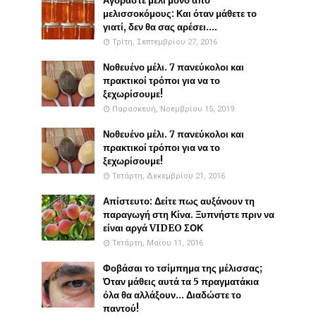
Αγοράστε μέλι μόνο από
μελισσοκόμους: Και όταν μάθετε το
γιατί, δεν θα σας αρέσει....
Τρίτη, Σεπτεμβρίου 27, 2016
Νοθευένο μέλι. 7 πανεύκολοι και
πρακτικοί τρόποι για να το
ξεχωρίσουμε!
Παρασκευή, Νοεμβρίου 15, 2019
Νοθευένο μέλι. 7 πανεύκολοι και
πρακτικοί τρόποι για να το
ξεχωρίσουμε!
Τετάρτη, Δεκεμβρίου 21, 2016
Απίστευτο: Δείτε πως αυξάνουν τη
παραγωγή στη Κίνα. Ξυπνήστε πριν να
είναι αργά VIDEO ΣΟΚ
Τετάρτη, Μαΐου 11, 2016
Φοβάσαι το τσίμπημα της μέλισσας;
Όταν μάθεις αυτά τα 5 πραγματάκια
όλα θα αλλάξουν... Διαδώστε το
παντού!