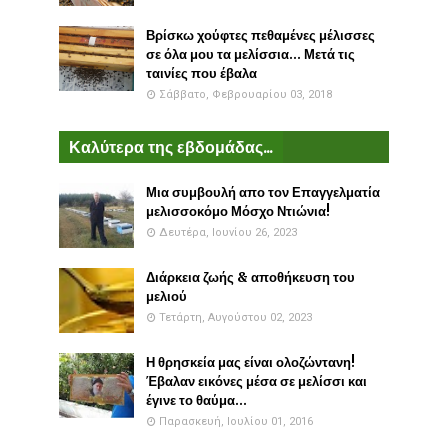
Βρίσκω χούφτες πεθαμένες μέλισσες
σε όλα μου τα μελίσσια... Μετά τις
ταινίες που έβαλα
Σάββατο, Φεβρουαρίου 03, 2018
Καλύτερα της εβδομάδας...
Μια συμβουλή απο τον Επαγγελματία
μελισσοκόμο Μόσχο Ντιώνια!
Δευτέρα, Ιουνίου 26, 2023
Διάρκεια ζωής & αποθήκευση του
μελιού
Τετάρτη, Αυγούστου 02, 2023
Η θρησκεία μας είναι ολοζώντανη!
Έβαλαν εικόνες μέσα σε μελίσσι και
έγινε το θαύμα...
Παρασκευή, Ιουλίου 01, 2016