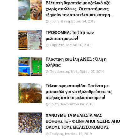
Βέλτιστη θεραπεία με οξαλικό οξύ
χωρίς απώλειες. Οι επιστήμονες
εξηγούν την αποτελεσματικότερη...
Τρίτη, Δεκεμβρίου 24, 2019
ΤΡΟΦΟΜΕΛ: Το top των
μελισσοτροφών!
Σάββατο, Μαΐου 16, 2015
Πλαστικη κυψέλη ANEL : Όλη η
αλήθεια
Παρασκευή, Νοεμβρίου 07, 2014
Τέλεια σφηκοπαγίδα: Πατέντα με
μπουκάλι για να εξολοθρεύσετε τις
σφήκες από το μελισσοκομείο!
Τρίτη, Αυγούστου 04, 2015
ΧΑΝΟΥΜΕ ΤΑ ΜΕΛΙΣΣΙΑ ΜΑΣ
ΒΟΗΘΗΣΤΕ - ΦΩΝΗ ΑΠΟΓΝΩΣΗΣ ΑΠΟ
ΟΛΟΥΣ ΤΟΥΣ ΜΕΛΙΣΣΟΚΟΜΟΥΣ
Τετάρτη, Ιουνίου 19, 2019