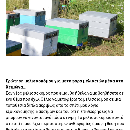
Ερώτηση μελισσοκόμου για μεταφορά μελισσιών μέσα στο
Χειμώνα...
Σαν νέος μελισσοκόμος που είμαι θα ήθελα να με βοηθήσετε σε
ένα θέμα που έχω. Θέλω να μεταφέρω τα μελισσια μου σε μια
τοποθεσία δίπλα ακριβώς απο το σπίτι μου λόγω
εξοικονομησης καυσίμων και του ότι η επιθεωρήσεις θα
μπορούν να γίνονται ανά πάσα στιγμή. Το μελισσοκομείο κοντά
στο σπίτι μου έχει περισσότερες ανθοφορίες όμως η θέση που
θα βάλω τα μελίσσια βρίσκεται σε μια βορεινη βουνοπλαγια με