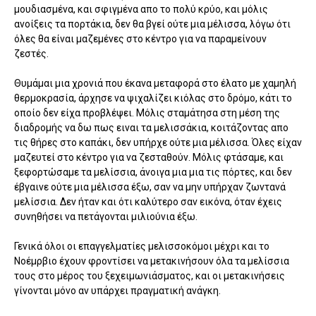
μουδιασμένα, και σφιγμένα απο το πολύ κρύο, και μόλις
ανοίξεις τα πορτάκια, δεν θα βγεί ούτε μια μέλισσα, λόγω ότι
όλες θα είναι μαζεμένες στο κέντρο για να παραμείνουν
ζεστές.
Θυμάμαι μια χρονιά που έκανα μεταφορά στο έλατο με χαμηλή
θερμοκρασία, άρχησε να ψιχαλίζει κιόλας στο δρόμο, κάτι το
οποίο δεν είχα προβλέψει. Μόλις σταμάτησα στη μέση της
διαδρομής να δω πως ειναι τα μελισσάκια, κοιτάζοντας απο
τις θήρες στο καπάκι, δεν υπήρχε ούτε μια μέλισσα. Όλες είχαν
μαζευτεί στο κέντρο για να ζεσταθούν. Μόλις φτάσαμε, και
ξεφορτώσαμε τα μελίσσια, άνοιγα μια μια τις πόρτες, και δεν
έβγαινε ούτε μια μέλισσα έξω, σαν να μην υπήρχαν ζωντανά
μελίσσια. Δεν ήταν και ότι καλύτερο σαν εικόνα, όταν έχεις
συνηθήσει να πετάγονται μιλιούνια έξω.
Γενικά όλοι οι επαγγελματίες μελισσοκόμοι μέχρι και το
Νοέμρβιο έχουν φροντίσει να μετακινήσουν όλα τα μελίσσια
τους στο μέρος του ξεχειμωνιάσματος, και οι μετακινήσεις
γίνονται μόνο αν υπάρχει πραγματική ανάγκη.