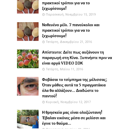
πρακτικοί τρόποι για να το
ξεχωρίσουμε!
Παρασκευή, Νοεμβρίου 15, 2019
Νοθευένο μέλι. 7 πανεύκολοι και
πρακτικοί τρόποι για να το
ξεχωρίσουμε!
Τετάρτη, Δεκεμβρίου 21, 2016
Απίστευτο: Δείτε πως αυξάνουν τη
παραγωγή στη Κίνα. Ξυπνήστε πριν να
είναι αργά VIDEO ΣΟΚ
Τετάρτη, Μαΐου 11, 2016
Φοβάσαι το τσίμπημα της μέλισσας;
Όταν μάθεις αυτά τα 5 πραγματάκια
όλα θα αλλάξουν... Διαδώστε το
παντού!
Κυριακή, Νοεμβρίου 12, 2017
Η θρησκεία μας είναι ολοζώντανη!
Έβαλαν εικόνες μέσα σε μελίσσι και
έγινε το θαύμα...