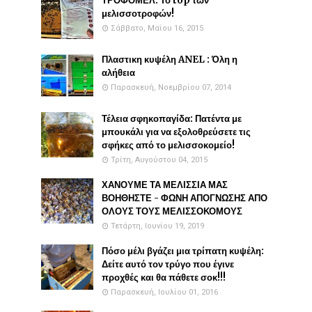
ΤΡΟΦΟΜΕΛ: Το top των
μελισσοτροφών!
Σάββατο, Μαΐου 16, 2015
Πλαστικη κυψέλη ANEL : Όλη η
αλήθεια
Παρασκευή, Νοεμβρίου 07, 2014
Τέλεια σφηκοπαγίδα: Πατέντα με
μπουκάλι για να εξολοθρεύσετε τις
σφήκες από το μελισσοκομείο!
Τρίτη, Αυγούστου 04, 2015
ΧΑΝΟΥΜΕ ΤΑ ΜΕΛΙΣΣΙΑ ΜΑΣ
ΒΟΗΘΗΣΤΕ - ΦΩΝΗ ΑΠΟΓΝΩΣΗΣ ΑΠΟ
ΟΛΟΥΣ ΤΟΥΣ ΜΕΛΙΣΣΟΚΟΜΟΥΣ
Τετάρτη, Ιουνίου 19, 2019
Πόσο μέλι βγάζει μια τρίπατη κυψέλη:
Δείτε αυτό τον τρύγο που έγινε
προχθές και θα πάθετε σοκ!!!
Παρασκευή, Ιουλίου 01, 2016