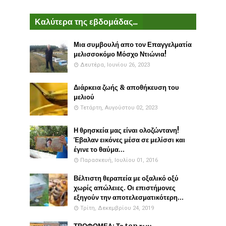
Καλύτερα της εβδομάδας...
Μια συμβουλή απο τον Επαγγελματία
μελισσοκόμο Μόσχο Ντιώνια!
Δευτέρα, Ιουνίου 26, 2023
Διάρκεια ζωής & αποθήκευση του
μελιού
Τετάρτη, Αυγούστου 02, 2023
Η θρησκεία μας είναι ολοζώντανη!
Έβαλαν εικόνες μέσα σε μελίσσι και
έγινε το θαύμα...
Παρασκευή, Ιουλίου 01, 2016
Βέλτιστη θεραπεία με οξαλικό οξύ
χωρίς απώλειες. Οι επιστήμονες
εξηγούν την αποτελεσματικότερη...
Τρίτη, Δεκεμβρίου 24, 2019