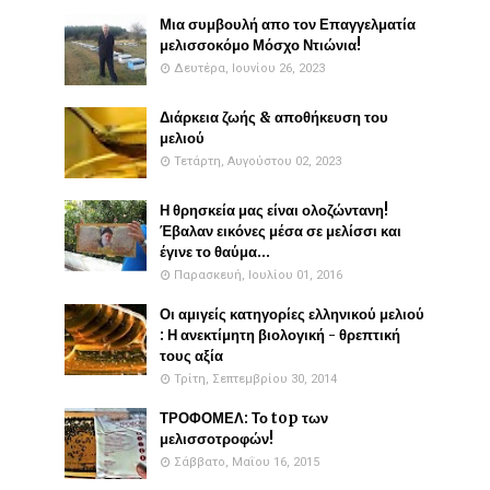
Μια συμβουλή απο τον Επαγγελματία
μελισσοκόμο Μόσχο Ντιώνια!
Δευτέρα, Ιουνίου 26, 2023
Διάρκεια ζωής & αποθήκευση του
μελιού
Τετάρτη, Αυγούστου 02, 2023
Η θρησκεία μας είναι ολοζώντανη!
Έβαλαν εικόνες μέσα σε μελίσσι και
έγινε το θαύμα...
Παρασκευή, Ιουλίου 01, 2016
Οι αμιγείς κατηγορίες ελληνικού μελιού
: Η ανεκτίμητη βιολογική - θρεπτική
τους αξία
Τρίτη, Σεπτεμβρίου 30, 2014
ΤΡΟΦΟΜΕΛ: Το top των
μελισσοτροφών!
Σάββατο, Μαΐου 16, 2015