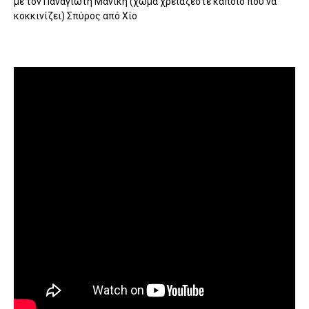
με τον Παναγιώτη Μανική (χώμα χρειάζεστε κάποιο που να
κοκκινίζει) Σπύρος από Χίο