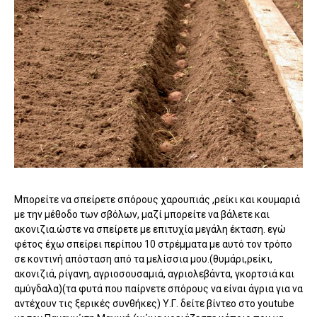
Μπορείτε να σπείρετε σπόρους χαρουπιάς ,ρείκι και κουμαριά
με την μέθοδο των σβόλων, μαζί μπορείτε να βάλετε και
ακονιζια.ώστε να σπείρετε με επιτυχία μεγάλη έκταση. εγώ
φέτος έχω σπείρει περίπου 10 στρέμματα με αυτό τον τρόπο
σε κοντινή απόσταση από τα μελίσσια μου.(θυμάρι,ρείκι,
ακονιζιά, ρίγανη, αγριοσουσαμιά, αγριολεβάντα, γκορτσιά και
αμύγδαλα)(τα φυτά που παίρνετε σπόρους να είναι άγρια για να
αντέχουν τις ξερικές συνθήκες) Υ.Γ. δείτε βίντεο στο youtube