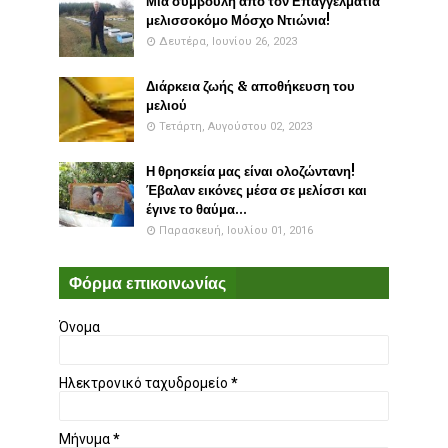
Μια συμβουλή απο τον Επαγγελματία
μελισσοκόμο Μόσχο Ντιώνια!
Δευτέρα, Ιουνίου 26, 2023
Διάρκεια ζωής & αποθήκευση του
μελιού
Τετάρτη, Αυγούστου 02, 2023
Η θρησκεία μας είναι ολοζώντανη!
Έβαλαν εικόνες μέσα σε μελίσσι και
έγινε το θαύμα...
Παρασκευή, Ιουλίου 01, 2016
Φόρμα επικοινωνίας
Όνομα
Ηλεκτρονικό ταχυδρομείο
*
Μήνυμα
*