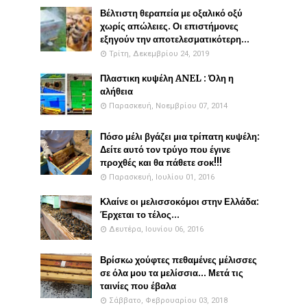
Βέλτιστη θεραπεία με οξαλικό οξύ
χωρίς απώλειες. Οι επιστήμονες
εξηγούν την αποτελεσματικότερη...
Τρίτη, Δεκεμβρίου 24, 2019
Πλαστικη κυψέλη ANEL : Όλη η
αλήθεια
Παρασκευή, Νοεμβρίου 07, 2014
Πόσο μέλι βγάζει μια τρίπατη κυψέλη:
Δείτε αυτό τον τρύγο που έγινε
προχθές και θα πάθετε σοκ!!!
Παρασκευή, Ιουλίου 01, 2016
Κλαίνε οι μελισσοκόμοι στην Ελλάδα:
Έρχεται το τέλος...
Δευτέρα, Ιουνίου 06, 2016
Βρίσκω χούφτες πεθαμένες μέλισσες
σε όλα μου τα μελίσσια... Μετά τις
ταινίες που έβαλα
Σάββατο, Φεβρουαρίου 03, 2018