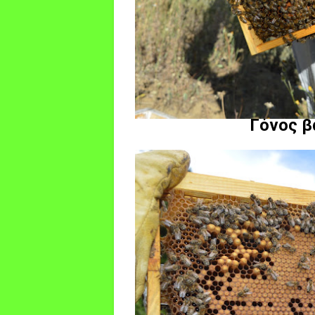
Γόνος β