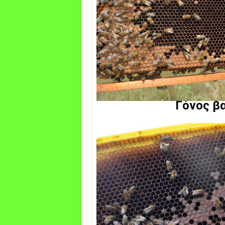
Γόνος β