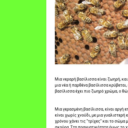
Μια νεραρή βασίλισσα είναι ζωηρή, κα
μια νέα ή παρθένα βασίλισσα κρύβεται,
βασίλισσα έχει πιο ζωηρό χρώμα, ο θώ
Μια γερασμένη βασίλισσα, είναι αργή ε
είναι χωρίς χνούδι, με μια γυαλιστερή
χρόνου χάνει τις "τρίχες" και το σώμα μ
σκούρα. Στη πραγματικότητα όμως το χν