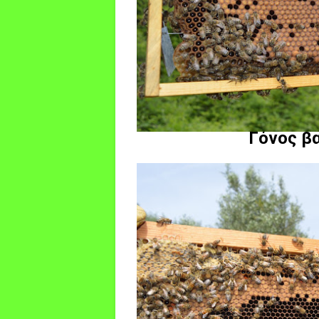
Γόνος β