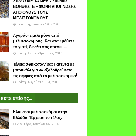
ΧΑΝΟΥΜΕ ΤΑ ΜΕΛΙΣΣΙΑ ΜΑΣ
ΒΟΗΘΗΣΤΕ - ΦΩΝΗ ΑΠΟΓΝΩΣΗΣ
ΑΠΟ ΟΛΟΥΣ ΤΟΥΣ
ΜΕΛΙΣΣΟΚΟΜΟΥΣ
Τετάρτη, Ιουνίου 19, 2019
Αγοράστε μέλι μόνο από
μελισσοκόμους: Και όταν μάθετε
το γιατί, δεν θα σας αρέσει....
Τρίτη, Σεπτεμβρίου 27, 2016
Τέλεια σφηκοπαγίδα: Πατέντα με
μπουκάλι για να εξολοθρεύσετε
τις σφήκες από το μελισσοκομείο!
Τρίτη, Αυγούστου 04, 2015
άστε επίσης...
Κλαίνε οι μελισσοκόμοι στην
Ελλάδα: Έρχεται το τέλος...
Δευτέρα, Ιουνίου 06, 2016