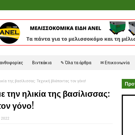
 ανθοφορίες
Βιντεάκια
✎ Όλα τα άρθρα
✉ Επικοινωνία
κία της βασίλισσας: Τεχνική βλέποντας τον γόνο!
Προτ
 την ηλικία της βασίλισσας:
τον γόνο!
, 2022