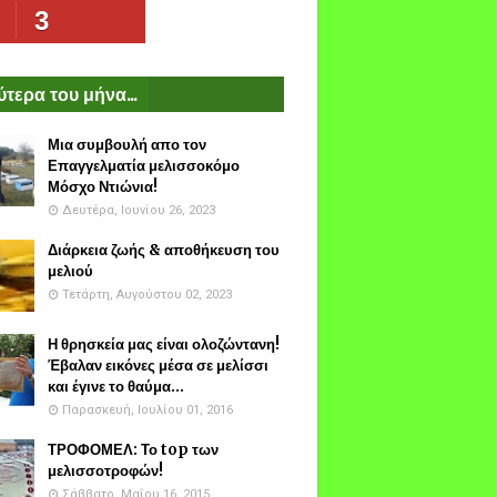
3
τερα του μήνα...
Μια συμβουλή απο τον
Επαγγελματία μελισσοκόμο
Μόσχο Ντιώνια!
Δευτέρα, Ιουνίου 26, 2023
Διάρκεια ζωής & αποθήκευση του
μελιού
Τετάρτη, Αυγούστου 02, 2023
Η θρησκεία μας είναι ολοζώντανη!
Έβαλαν εικόνες μέσα σε μελίσσι
και έγινε το θαύμα...
Παρασκευή, Ιουλίου 01, 2016
ΤΡΟΦΟΜΕΛ: Το top των
μελισσοτροφών!
Σάββατο, Μαΐου 16, 2015