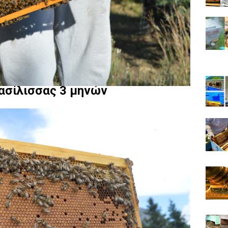
ασίλισσας 3 μηνών