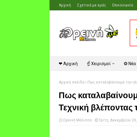
Αρχική
Σχετικά με εμάς
Επικοινωνία
❤ Αρχική
☝ Χειρισμοί
❂ Νέα
Αρχική σελίδα
Πως καταλαβαίνουμε την ηλι
Πως καταλαβαίνουμε
Τεχνική βλέποντας 
Ορεινή Μέλισσα
Τρίτη, Δεκεμβρίου 20