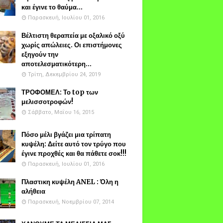
και έγινε το θαύμα...
Παρασκευή, Ιουλίου 01, 2016
Βέλτιστη θεραπεία με οξαλικό οξύ
χωρίς απώλειες. Οι επιστήμονες
εξηγούν την
αποτελεσματικότερη...
Τρίτη, Δεκεμβρίου 24, 2019
ΤΡΟΦΟΜΕΛ: Το top των
μελισσοτροφών!
Σάββατο, Μαΐου 16, 2015
Πόσο μέλι βγάζει μια τρίπατη
κυψέλη: Δείτε αυτό τον τρύγο που
έγινε προχθές και θα πάθετε σοκ!!!
Παρασκευή, Ιουλίου 01, 2016
Πλαστικη κυψέλη ANEL : Όλη η
αλήθεια
Παρασκευή, Νοεμβρίου 07, 2014