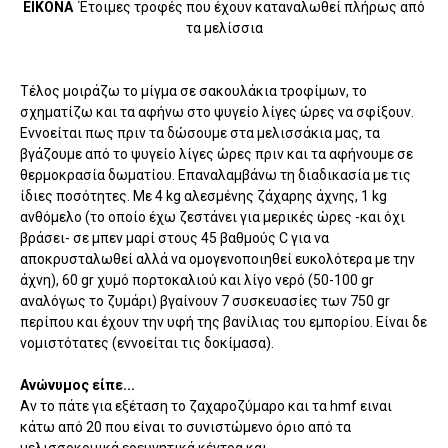
ΕΙΚΟΝΑ
Έτοιμες τροφές που έχουν καταναλωθεί πλήρως από
τα μελίσσια
Τέλος μοιράζω το μίγμα σε σακουλάκια τροφίμων, το
σχηματίζω και τα αφήνω στο ψυγείο λίγες ώρες να σφίξουν.
Εννοείται πως πριν τα δώσουμε στα μελισσάκια μας, τα
βγάζουμε από το ψυγείο λίγες ώρες πριν και τα αφήνουμε σε
θερμοκρασία δωματίου. Επαναλαμβάνω τη διαδικασία με τις
ίδιες ποσότητες. Με 4 kg αλεσμένης ζάχαρης άχνης, 1 kg
ανθόμελο (το οποίο έχω ζεστάνει για μερικές ώρες -και όχι
βράσει- σε μπεν μαρί στους 45 βαθμούς C για να
αποκρυσταλωθεί αλλά να ομογενοποιηθεί ευκολότερα με την
άχνη), 60 gr χυμό πορτοκαλιού και λίγο νερό (50-100 gr
αναλόγως το ζυμάρι) βγαίνουν 7 συσκευασίες των 750 gr
περίπου και έχουν την υφή της βανίλιας του εμπορίου. Είναι δε
νομιστότατες (εννοείται τις δοκίμασα).
Ανώνυμος είπε...
Αν το πάτε για εξέταση το ζαχαροζύμαρο και τα hmf ειναι
κάτω από 20 που είναι το συνιστώμενο όριο από τα