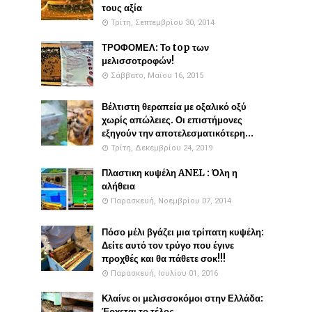
τους αξία
Τρίτη, Σεπτεμβρίου 30, 2014
ΤΡΟΦΟΜΕΛ: Το top των
μελισσοτροφών!
Σάββατο, Μαΐου 16, 2015
Βέλτιστη θεραπεία με οξαλικό οξύ
χωρίς απώλειες. Οι επιστήμονες
εξηγούν την αποτελεσματικότερη...
Τρίτη, Δεκεμβρίου 24, 2019
Πλαστικη κυψέλη ANEL : Όλη η
αλήθεια
Παρασκευή, Νοεμβρίου 07, 2014
Πόσο μέλι βγάζει μια τρίπατη κυψέλη:
Δείτε αυτό τον τρύγο που έγινε
προχθές και θα πάθετε σοκ!!!
Παρασκευή, Ιουλίου 01, 2016
Κλαίνε οι μελισσοκόμοι στην Ελλάδα:
Έρχεται το τέλος...