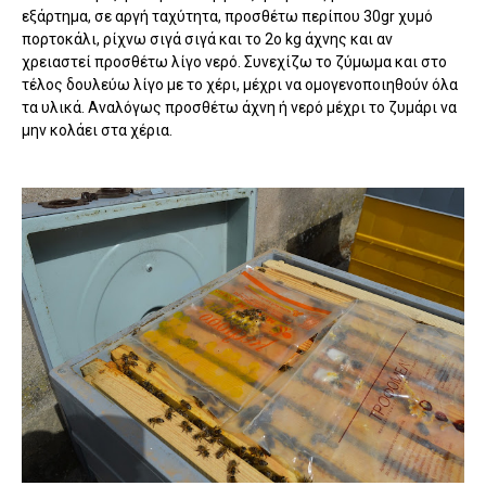
εξάρτημα, σε αργή ταχύτητα, προσθέτω περίπου 30gr χυμό
πορτοκάλι, ρίχνω σιγά σιγά και το 2ο kg άχνης και αν
χρειαστεί προσθέτω λίγο νερό. Συνεχίζω το ζύμωμα και στο
τέλος δουλεύω λίγο με το χέρι, μέχρι να ομογενοποιηθούν όλα
τα υλικά. Αναλόγως προσθέτω άχνη ή νερό μέχρι το ζυμάρι να
μην κολάει στα χέρια.