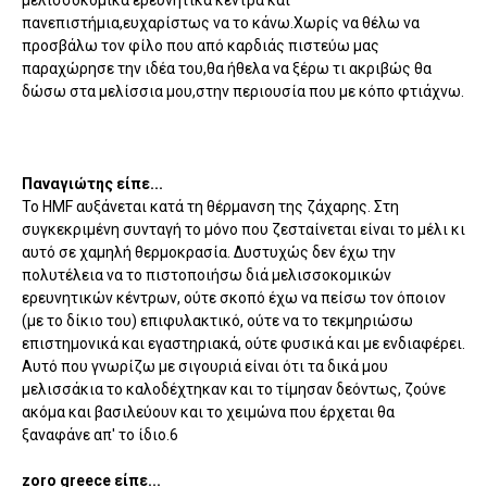
μελισσοκομικά ερευνητικά κέντρα και
πανεπιστήμια,ευχαρίστως να το κάνω.Χωρίς να θέλω να
προσβάλω τον φίλο που από καρδιάς πιστεύω μας
παραχώρησε την ιδέα του,θα ήθελα να ξέρω τι ακριβώς θα
δώσω στα μελίσσια μου,στην περιουσία που με κόπο φτιάχνω.
Παναγιώτης είπε...
To HMF αυξάνεται κατά τη θέρμανση της ζάχαρης. Στη
συγκεκριμένη συνταγή το μόνο που ζεσταίνεται είναι το μέλι κι
αυτό σε χαμηλή θερμοκρασία. Δυστυχώς δεν έχω την
πολυτέλεια να το πιστοποιήσω διά μελισσοκομικών
ερευνητικών κέντρων, ούτε σκοπό έχω να πείσω τον όποιον
(με το δίκιο του) επιφυλακτικό, ούτε να το τεκμηριώσω
επιστημονικά και εγαστηριακά, ούτε φυσικά και με ενδιαφέρει.
Αυτό που γνωρίζω με σιγουριά είναι ότι τα δικά μου
μελισσάκια το καλοδέχτηκαν και το τίμησαν δεόντως, ζούνε
ακόμα και βασιλεύουν και το χειμώνα που έρχεται θα
ξαναφάνε απ' το ίδιο.6
zoro greece είπε...