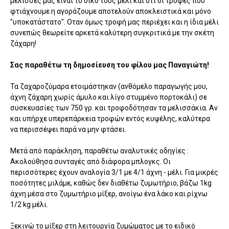
μέλισσες μας είναι το δικό τους μέλι και ότι οι τροφές που
φτιάχνουμε η αγοράζουμε αποτελούν αποκλειστικά και μόνο
"υποκατάστατο". Οταν όμως τροφή μας περιέχει και η ίδια μέλι
συνεπώς θεωρείτε αρκετά καλύτερη συγκριτικά με την σκέτη
ζάχαρη!
Σας παραθέτω τη δημοσίευση του φίλου μας Παναγιώτη!
Τα ζαχαροζύμαρα ετοιμάστηκαν (ανθόμελο παραγωγής μου,
άχνη ζάχαρη χωρίς άμυλο και λίγο στυμμένο πορτοκάλι) σε
συσκευασίες των 750 γρ. και τροφοδότησαν τα μελισσάκια. Αν
και υπήρχε υπερεπάρκεια τροφών εντός κυψέλης, καλύτερα
να περισσέψει παρά να μην φτάσει.
Μετά από παράκληση, παραθέτω αναλυτικές οδηγίες :
Ακολούθησα συνταγές από διάφορα μπλογκς. Οι
περισσότερες έχουν αναλογία 3/1 με 4/1 άχνη - μέλι. Για μικρές
ποσότητες μιλάμε, καθώς δεν διαθέτω ζυμωτήριο, βάζω 1kg
άχνη μέσα στο ζυμωτήριο μίξερ, ανοίγω ένα λάκο και ρίχνω
1/2 kg μέλι.
Ξεκινώ το μίξερ στη λειτουργία ζυμώματος με το ειδικό