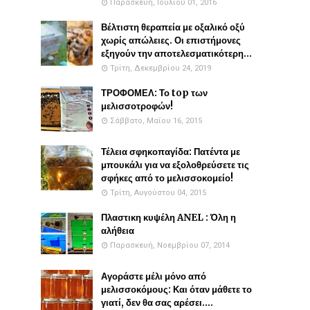
Παρασκευή, Ιουλίου 01, 2016
Βέλτιστη θεραπεία με οξαλικό οξύ
χωρίς απώλειες. Οι επιστήμονες
εξηγούν την αποτελεσματικότερη...
Τρίτη, Δεκεμβρίου 24, 2019
ΤΡΟΦΟΜΕΛ: Το top των
μελισσοτροφών!
Σάββατο, Μαΐου 16, 2015
Τέλεια σφηκοπαγίδα: Πατέντα με
μπουκάλι για να εξολοθρεύσετε τις
σφήκες από το μελισσοκομείο!
Τρίτη, Αυγούστου 04, 2015
Πλαστικη κυψέλη ANEL : Όλη η
αλήθεια
Παρασκευή, Νοεμβρίου 07, 2014
Αγοράστε μέλι μόνο από
μελισσοκόμους: Και όταν μάθετε το
γιατί, δεν θα σας αρέσει....