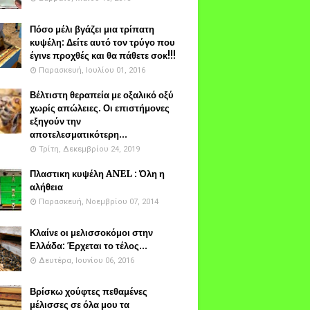
Πόσο μέλι βγάζει μια τρίπατη
κυψέλη: Δείτε αυτό τον τρύγο που
έγινε προχθές και θα πάθετε σοκ!!!
Παρασκευή, Ιουλίου 01, 2016
Βέλτιστη θεραπεία με οξαλικό οξύ
χωρίς απώλειες. Οι επιστήμονες
εξηγούν την
αποτελεσματικότερη...
Τρίτη, Δεκεμβρίου 24, 2019
Πλαστικη κυψέλη ANEL : Όλη η
αλήθεια
Παρασκευή, Νοεμβρίου 07, 2014
Κλαίνε οι μελισσοκόμοι στην
Ελλάδα: Έρχεται το τέλος...
Δευτέρα, Ιουνίου 06, 2016
Βρίσκω χούφτες πεθαμένες
μέλισσες σε όλα μου τα