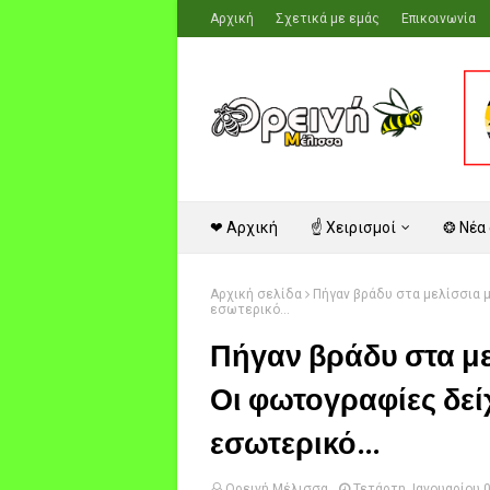
Αρχική
Σχετικά με εμάς
Επικοινωνία
❤ Αρχική
☝ Χειρισμοί
❂ Νέα
Αρχική σελίδα
Πήγαν βράδυ στα μελίσσια μ
εσωτερικό...
Πήγαν βράδυ στα με
Οι φωτογραφίες δεί
εσωτερικό...
Ορεινή Μέλισσα
Τετάρτη, Ιανουαρίου 