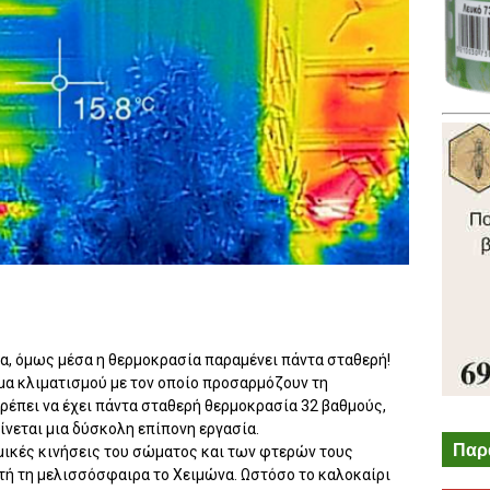
να, όμως μέσα η θερμοκρασία παραμένει πάντα σταθερή!
ημα κλιματισμού με τον οποίο προσαρμόζουν τη
πρέπει να έχει πάντα σταθερή θερμοκρασία 32 βαθμούς,
γίνεται μια δύσκολη επίπονη εργασία.
Παρ
λμικές κινήσεις του σώματος και των φτερών τους
τή τη μελισσόσφαιρα το Χειμώνα. Ωστόσο το καλοκαίρι