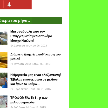
4
τερα του μήνα...
Μια συμβουλή απο τον
Επαγγελματία μελισσοκόμο
Μόσχο Ντιώνια!
Δευτέρα, Ιουνίου 26, 2023
Διάρκεια ζωής & αποθήκευση του
μελιού
Τετάρτη, Αυγούστου 02, 2023
Η θρησκεία μας είναι ολοζώντανη!
Έβαλαν εικόνες μέσα σε μελίσσι
και έγινε το θαύμα...
Παρασκευή, Ιουλίου 01, 2016
ΤΡΟΦΟΜΕΛ: Το top των
μελισσοτροφών!
Σάββατο, Μαΐου 16, 2015