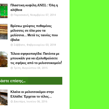
Πλαστικη κυψέλη ANEL : Όλη η
αλήθεια
Παρασκευή, Νοεμβρίου 07, 2014
Βρίσκω χούφτες πεθαμένες
μέλισσες σε όλα μου τα
μελίσσια... Μετά τις ταινίες που
έβαλα
Σάββατο, Φεβρουαρίου 03, 2018
Τέλεια σφηκοπαγίδα: Πατέντα με
μπουκάλι για να εξολοθρεύσετε
τις σφήκες από το μελισσοκομείο!
Τρίτη, Αυγούστου 04, 2015
άστε επίσης...
Κλαίνε οι μελισσοκόμοι στην
Ελλάδα: Έρχεται το τέλος...
Δευτέρα, Ιουνίου 06, 2016