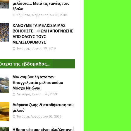
μελίσσια... Μετά τις ταινίες που
έβαλα
Σάββατο, Φεβρουαρίου 03, 2018
ΧΑΝΟΥΜΕ ΤΑ ΜΕΛΙΣΣΙΑ ΜΑΣ
ΒΟΗΘΗΣΤΕ - ΦΩΝΗ ΑΠΟΓΝΩΣΗΣ
ΑΠΟ ΟΛΟΥΣ ΤΟΥΣ
ΜΕΛΙΣΣΟΚΟΜΟΥΣ
Τετάρτη, Ιουνίου 19, 2019
τερα της εβδομάδας...
Μια συμβουλή απο τον
Επαγγελματία μελισσοκόμο
Μόσχο Ντιώνια!
Δευτέρα, Ιουνίου 26, 2023
Διάρκεια ζωής & αποθήκευση του
μελιού
Τετάρτη, Αυγούστου 02, 2023
Η θρησκεία μας είναι ολοζώντανη!