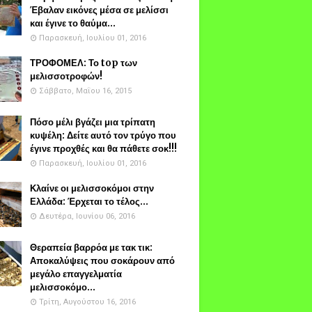
Έβαλαν εικόνες μέσα σε μελίσσι
και έγινε το θαύμα...
Παρασκευή, Ιουλίου 01, 2016
ΤΡΟΦΟΜΕΛ: Το top των
μελισσοτροφών!
Σάββατο, Μαΐου 16, 2015
Πόσο μέλι βγάζει μια τρίπατη
κυψέλη: Δείτε αυτό τον τρύγο που
έγινε προχθές και θα πάθετε σοκ!!!
Παρασκευή, Ιουλίου 01, 2016
Κλαίνε οι μελισσοκόμοι στην
Ελλάδα: Έρχεται το τέλος...
Δευτέρα, Ιουνίου 06, 2016
Θεραπεία βαρρόα με τακ τικ:
Αποκαλύψεις που σοκάρουν από
μεγάλο επαγγελματία
μελισσοκόμο...
Τρίτη, Αυγούστου 16, 2016