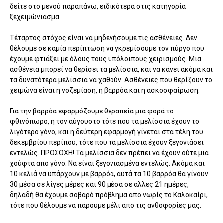
δείτε στο μενού παραπάνω, ειδικότερα στις κατηγορία
ξεχειμώνιασμα.
Τέταρτος στόχος είναι να μηδενήσουμε τις ασθένειες. Δεν
θέλουμε σε καμία περίπτωση να γκρεμίσουμε τον πύργο που
έχουμε φτιάξει με όλους τους υπόλοιπους χειρισμούς. Μια
ασθένεια μπορεί να θερίσει τα μελίσσια, και να κάνει ακόμα και
τα δυνατότερα μελίσσια να χαθούν. Ασθένειες που θερίζουν το
χειμώνα είναι η νοζεμίαση, η βαρρόα και η ασκοσφαίρωση.
Για την βαρρόα εφαρμόζουμε θεραπεία μια φορά το
φθινόπωρο, η τον αύγουστο τότε που τα μελίσσια έχουν το
λιγότερο γόνο, και η δεύτερη εφαρμογή γίνεται στα τέλη του
δεκεμβρίου περίπου, τότε που τα μελίσσια έχουν ξεγονιάσει
εντελώς. ΠΡΟΣΟΧΗ! Τα μελίσσια δεν πρέπει να έχουν ούτε μια
χούφτα απο γόνο. Να είναι ξεγονιασμένα εντελώς. Ακόμα και
10 κελιά να υπάρχουν με βαρρόα, αυτά τα 10 βαρρόα θα γίνουν
30 μέσα σε λίγες μέρες και 90 μέσα σε άλλες 21 ημέρες,
δηλαδή θα έχουμε σοβαρό πρόβλημα απο νωρίς το Καλοκαίρι,
τότε που θέλουμε να πάρουμε μέλι απο τις ανθοφορίες μας.