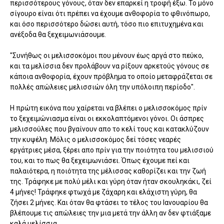
περισσότερους γόνους, όταν δεν επαρκεί η τροφή έξω. Το μόνο
σίγουρο είναι ότι πρέπει να έχουμε ανθοφορία το φθινόπωρο,
και όσο περισσότερο δώσει αυτή, τόσο πιο επιτυχημένα και
ανέξοδα θα ξεχειμωνιάσουμε.
"Συνήθως οι μελισσοκόμοι που μένουν έως αργά στο πεύκο,
και τα μελίσσια δεν προλάβουν να ρίξουν αρκετούς γόνους σε
κάποια ανθοφορία, έχουν πρόβλημα το οποίο μεταφράζεται σε
πολλές απώλειες μελισσιών όλη την υπόλοιπη περίοδο".
Η πρώτη εικόνα που χαίρεται να βλέπει ο μελισσοκόμος πρίν
το ξεχειμώνιασμα είναι οι εκκολαπτόμενοι γόνοι. Οι άσπρες
μελισσούλες που βγαίνουν απο το κελί τους και κατακλύζουν
την κυψέλη. Μόλις ο μελισσοκόμος δεί τόσες νεαρές
εργάτριες μέσα, ξέρει απο πρίν για την ποιότητα του μελισσιού
του, και το πως θα ξεχειμωνιάσει. Όπως έχουμε πεί και
παλαιότερα, η ποιότητα της μέλισσας καθορίζει και την ζωή
της. Τράφηκε με πολύ μέλι και γύρη όταν ήταν σκουληκάκι, ζεί
4 μήνες! Τράφηκε φτωχά με ζάχαρη και ελάχιστη γύρη, θα
ζήσει 2 μήνες. Και όταν θα φτάσει το τέλος του Ιανουαρίου θα
βλέπουμε τις απώλειες την μια μετά την άλλη αν δεν φτιάξαμε
καλά μελίσσια.