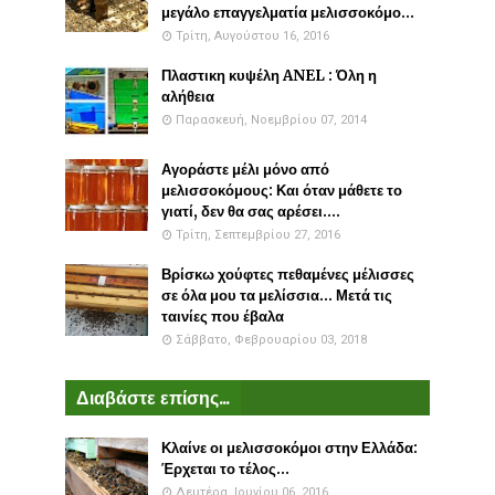
μεγάλο επαγγελματία μελισσοκόμο...
Τρίτη, Αυγούστου 16, 2016
Πλαστικη κυψέλη ANEL : Όλη η
αλήθεια
Παρασκευή, Νοεμβρίου 07, 2014
Αγοράστε μέλι μόνο από
μελισσοκόμους: Και όταν μάθετε το
γιατί, δεν θα σας αρέσει....
Τρίτη, Σεπτεμβρίου 27, 2016
Βρίσκω χούφτες πεθαμένες μέλισσες
σε όλα μου τα μελίσσια... Μετά τις
ταινίες που έβαλα
Σάββατο, Φεβρουαρίου 03, 2018
Διαβάστε επίσης...
Κλαίνε οι μελισσοκόμοι στην Ελλάδα:
Έρχεται το τέλος...
Δευτέρα, Ιουνίου 06, 2016