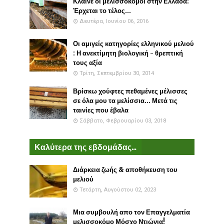
Κλαίνε οι μελισσοκόμοι στην Ελλάδα:
Έρχεται το τέλος...
Δευτέρα, Ιουνίου 06, 2016
Οι αμιγείς κατηγορίες ελληνικού μελιού
: Η ανεκτίμητη βιολογική - θρεπτική
τους αξία
Τρίτη, Σεπτεμβρίου 30, 2014
Βρίσκω χούφτες πεθαμένες μέλισσες
σε όλα μου τα μελίσσια... Μετά τις
ταινίες που έβαλα
Σάββατο, Φεβρουαρίου 03, 2018
Καλύτερα της εβδομάδας...
Διάρκεια ζωής & αποθήκευση του
μελιού
Τετάρτη, Αυγούστου 02, 2023
Μια συμβουλή απο τον Επαγγελματία
μελισσοκόμο Μόσχο Ντιώνια!