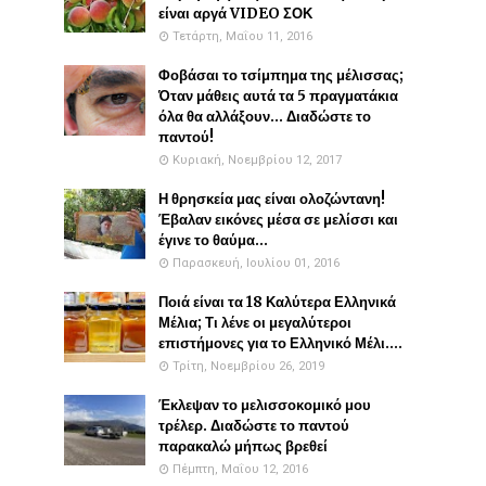
είναι αργά VIDEO ΣΟΚ
Τετάρτη, Μαΐου 11, 2016
Φοβάσαι το τσίμπημα της μέλισσας;
Όταν μάθεις αυτά τα 5 πραγματάκια
όλα θα αλλάξουν... Διαδώστε το
παντού!
Κυριακή, Νοεμβρίου 12, 2017
Η θρησκεία μας είναι ολοζώντανη!
Έβαλαν εικόνες μέσα σε μελίσσι και
έγινε το θαύμα...
Παρασκευή, Ιουλίου 01, 2016
Ποιά είναι τα 18 Καλύτερα Ελληνικά
Μέλια; Τι λένε οι μεγαλύτεροι
επιστήμονες για το Ελληνικό Μέλι....
Τρίτη, Νοεμβρίου 26, 2019
Έκλεψαν το μελισσοκομικό μου
τρέλερ. Διαδώστε το παντού
παρακαλώ μήπως βρεθεί
Πέμπτη, Μαΐου 12, 2016