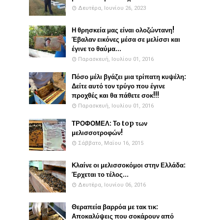
Δευτέρα, Ιουνίου 26, 2023
Η θρησκεία μας είναι ολοζώντανη!
Έβαλαν εικόνες μέσα σε μελίσσι και
έγινε το θαύμα...
Παρασκευή, Ιουλίου 01, 2016
Πόσο μέλι βγάζει μια τρίπατη κυψέλη:
Δείτε αυτό τον τρύγο που έγινε
προχθές και θα πάθετε σοκ!!!
Παρασκευή, Ιουλίου 01, 2016
ΤΡΟΦΟΜΕΛ: Το top των
μελισσοτροφών!
Σάββατο, Μαΐου 16, 2015
Κλαίνε οι μελισσοκόμοι στην Ελλάδα:
Έρχεται το τέλος...
Δευτέρα, Ιουνίου 06, 2016
Θεραπεία βαρρόα με τακ τικ:
Αποκαλύψεις που σοκάρουν από