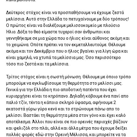
Δεύτερος στόχος είναι να προσπαθήσουμε να έχουμε ζεστά
μελίσσια. Αυτό στην Ελλάδα το πετυχαίνουμε με δύο τρόπους!
Ο πρώτος είναι να διαλέξουμε μελισσοκομείο με πλούσιο
Ήλιο. Δόξα το θεό είμαστε τυχεροί σαν άνθρωποι και
γεννηθήκαμε σε μια χώρα που ο ήλιος είναι αύθονος ακόμη και
το χειμώνα. Οπότε πρέπει να τον εκμεταλλευτούμε. Θέλουμε
ακόμα και τον Δεκέμβριο που ο ήλιος βγαίνει για λίγη ώρα και
είναι χαμηλά, να χτυπά τα μελίσσια μας. Όσο περισσότερο
τόσο πιο ζεστά και τα μελίσσια.
Τρίτος στόχος είναι η σωστή μόνωση. Θέλουμε με όποιο τρόπο
μπορούμε να εγκλωβίσουμε τη θερμότητα στο μελίσσι μας.
Γενικά για την Ελλάδα η πιο αποδοτική πατέντα που έχει
κυριαρχήσει είναι το κηρόπανο. Δηλαδή κόβουμε ένα πανί απο
παλιό τζίν, τέντα η κάποιο σκληρό ύφασμα, αφήνουμε 2
εκατοστά γύρω γύρο κενό και το στρώνουμε πάνω απο το
μελίσσι. Βαστάει τη θερμότητα μέσα στον γόνο και έχει καλό
αποτέλεσμα. Άλλοι που είναι σε πιο ορεινές περιοχές βάζουν
και φελιζόλ στο πλάι, αλλά και άλλα μέτρα που έχουμε δείξει
πολλές φορές εδώ στην Ορεινή Μέλισσα, και μπορείτε να τα