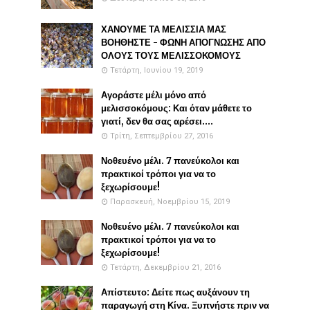
ΧΑΝΟΥΜΕ ΤΑ ΜΕΛΙΣΣΙΑ ΜΑΣ
ΒΟΗΘΗΣΤΕ - ΦΩΝΗ ΑΠΟΓΝΩΣΗΣ ΑΠΟ
ΟΛΟΥΣ ΤΟΥΣ ΜΕΛΙΣΣΟΚΟΜΟΥΣ
Τετάρτη, Ιουνίου 19, 2019
Αγοράστε μέλι μόνο από
μελισσοκόμους: Και όταν μάθετε το
γιατί, δεν θα σας αρέσει....
Τρίτη, Σεπτεμβρίου 27, 2016
Νοθευένο μέλι. 7 πανεύκολοι και
πρακτικοί τρόποι για να το
ξεχωρίσουμε!
Παρασκευή, Νοεμβρίου 15, 2019
Νοθευένο μέλι. 7 πανεύκολοι και
πρακτικοί τρόποι για να το
ξεχωρίσουμε!
Τετάρτη, Δεκεμβρίου 21, 2016
Απίστευτο: Δείτε πως αυξάνουν τη
παραγωγή στη Κίνα. Ξυπνήστε πριν να