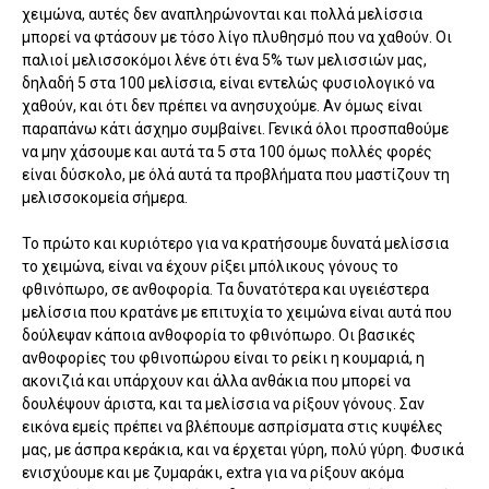
χειμώνα, αυτές δεν αναπληρώνονται και πολλά μελίσσια
μπορεί να φτάσουν με τόσο λίγο πλυθησμό που να χαθούν. Οι
παλιοί μελισσοκόμοι λένε ότι ένα 5% των μελισσιών μας,
δηλαδή 5 στα 100 μελίσσια, είναι εντελώς φυσιολογικό να
χαθούν, και ότι δεν πρέπει να ανησυχούμε. Αν όμως είναι
παραπάνω κάτι άσχημο συμβαίνει. Γενικά όλοι προσπαθούμε
να μην χάσουμε και αυτά τα 5 στα 100 όμως πολλές φορές
είναι δύσκολο, με όλά αυτά τα προβλήματα που μαστίζουν τη
μελισσοκομεία σήμερα.
Το πρώτο και κυριότερο για να κρατήσουμε δυνατά μελίσσια
το χειμώνα, είναι να έχουν ρίξει μπόλικους γόνους το
φθινόπωρο, σε ανθοφορία. Τα δυνατότερα και υγειέστερα
μελίσσια που κρατάνε με επιτυχία το χειμώνα είναι αυτά που
δούλεψαν κάποια ανθοφορία το φθινόπωρο. Οι βασικές
ανθοφορίες του φθινοπώρου είναι το ρείκι η κουμαριά, η
ακονιζιά και υπάρχουν και άλλα ανθάκια που μπορεί να
δουλέψουν άριστα, και τα μελίσσια να ρίξουν γόνους. Σαν
εικόνα εμείς πρέπει να βλέπουμε ασπρίσματα στις κυψέλες
μας, με άσπρα κεράκια, και να έρχεται γύρη, πολύ γύρη. Φυσικά
ενισχύουμε και με ζυμαράκι, extra για να ρίξουν ακόμα