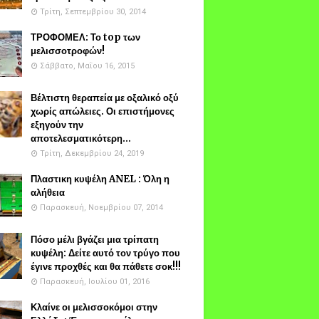
Τρίτη, Σεπτεμβρίου 30, 2014
ΤΡΟΦΟΜΕΛ: Το top των
μελισσοτροφών!
Σάββατο, Μαΐου 16, 2015
Βέλτιστη θεραπεία με οξαλικό οξύ
χωρίς απώλειες. Οι επιστήμονες
εξηγούν την
αποτελεσματικότερη...
Τρίτη, Δεκεμβρίου 24, 2019
Πλαστικη κυψέλη ANEL : Όλη η
αλήθεια
Παρασκευή, Νοεμβρίου 07, 2014
Πόσο μέλι βγάζει μια τρίπατη
κυψέλη: Δείτε αυτό τον τρύγο που
έγινε προχθές και θα πάθετε σοκ!!!
Παρασκευή, Ιουλίου 01, 2016
Κλαίνε οι μελισσοκόμοι στην