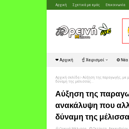
Αρχική
Σχετικά με εμάς
Επικοινωνία
❤ Αρχική
☝ Χειρισμοί
❂ Νέα
Αρχική σελίδα
Αύξηση της παραγωγής, με μ
δύναμη της μέλισσας...
Αύξηση της παραγω
ανακάλυψη που αλλά
δύναμη της μέλισσας
Ορεινή Μέλισσα
Τετάρτη, Δεκεμβρίου 