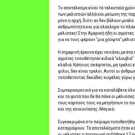
Το αποτέλεσμα είναι τα τελευταία χρόν
των μελισσών αλλά και μείωση της παρ
μόνο η αρχή, διότι αν δεν βάλουν μυαλό
ανθρωπότητα και για ολόκληρο το πλαν
μέλισσες! Στην Αμερική ήδη οι αγρότ
για να τους φέρουν "μια χούφτα" μέλισ
Η σημερινή έρευνα έχει να κάνει με έν
αγρότες τοποθέτησαν ειδικά "κλουβιά"
κλαδιά. Κάποιος σκέφτεται, μα τρελοί ε
φίλοι, δεν είναι τρελοί. Αυτοί οι άνθρ
τοποθετόντας δεκάδες κυψέλες γύρω 
Συμπερασματικά για να καταλάβετε όλοι
και τα φυτά που δε θα πάνε οι μέλισσε
τους καρπούς τους να μετρήσουν το π
και της επικονίασης. Μαγικό;
Συγκεκριμένα στο πείραμα τοποθετήθηκ
καταγράφουν. Τα αποτελέσματα ήταν κά
οι μέλισσες η παραγωγή αυξήθηκε 17 φ