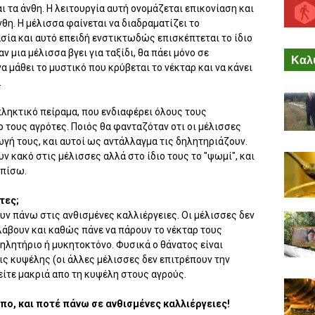
 τα άνθη. Η λειτουργία αυτή ονομάζεται επικονίαση και
νθη. Η μέλισσα φαίνεται να διαδραματίζει το
σία και αυτό επειδή ενστικτωδώς επισκέπτεται το ίδιο
ν μια μέλισσα βγει για ταξίδι, θα πάει μόνο σε
Καλύ
να μάθει το μυστικό που κρύβεται το νέκταρ και να κάνει
.
πληκτικό πείραμα, που ενδιαφέρει όλους τους
τους αγρότες. Ποιός θα φανταζόταν οτι οι μέλισσες
γή τους, και αυτοί ως αντάλλαγμα τις δηλητηριάζουν.
ν κακό στις μέλισσες αλλά στο ίδιο τους το "ψωμί", και
 πίσω.
τες;
ουν πάνω στις ανθισμένες καλλιέργειες. Οι μέλισσες δεν
λάβουν και καθώς πάνε να πάρουν το νέκταρ τους
ηλητήριο ή μυκητοκτόνο. Φυσικά ο θάνατος είναι
τις κυψέλης (οι άλλες μέλισσες δεν επιτρέπουν την
είτε μακριά απο τη κυψέλη στους αγρούς.
πο, και ποτέ πάνω σε ανθισμένες καλλιέργειες!