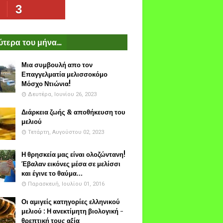
3
τερα του μήνα...
Μια συμβουλή απο τον
Επαγγελματία μελισσοκόμο
Μόσχο Ντιώνια!
Δευτέρα, Ιουνίου 26, 2023
Διάρκεια ζωής & αποθήκευση του
μελιού
Τετάρτη, Αυγούστου 02, 2023
Η θρησκεία μας είναι ολοζώντανη!
Έβαλαν εικόνες μέσα σε μελίσσι
και έγινε το θαύμα...
Παρασκευή, Ιουλίου 01, 2016
Οι αμιγείς κατηγορίες ελληνικού
μελιού : Η ανεκτίμητη βιολογική -
θρεπτική τους αξία