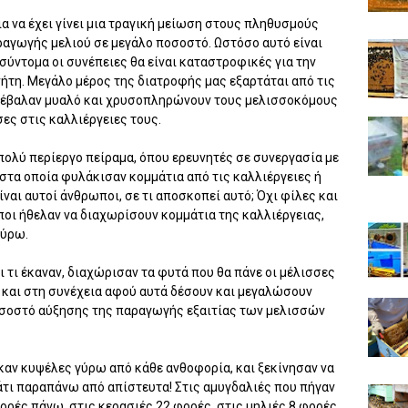
ια να έχει γίνει μια τραγική μείωση στους πληθυσμούς
αγωγής μελιού σε μεγάλο ποσοστό. Ωστόσο αυτό είναι
 σύντομα οι συνέπειες θα είναι καταστροφικές για την
ήτη. Μεγάλο μέρος της διατροφής μας εξαρτάται από τις
ες έβαλαν μυαλό και χρυσοπληρώνουν τους μελισσοκόμους
σες στις καλλιέργειες τους.
α πολύ περίεργο πείραμα, όπου ερευνητές σε συνεργασία με
 στα οποία φυλάκισαν κομμάτια από τις καλλιέργειες ή
ίναι αυτοί άνθρωποι, σε τι αποσκοπεί αυτό; Όχι φίλες και
ωποι ήθελαν να διαχωρίσουν κομμάτια της καλλιέργειας,
γύρω.
 τι έκαναν, διαχώρισαν τα φυτά που θα πάνε οι μέλισσες
ς και στη συνέχεια αφού αυτά δέσουν και μεγαλώσουν
οσοστό αύξησης της παραγωγής εξαιτίας των μελισσών
αν κυψέλες γύρω από κάθε ανθοφορία, και ξεκίνησαν να
τι παραπάνω από απίστευτα! Στις αμυγδαλιές που πήγαν
ορές πάνω, στις κερασιές 22 φορές, στις μηλιές 8 φορές