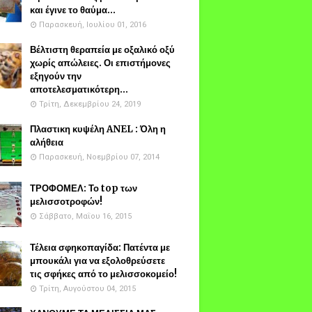
και έγινε το θαύμα...
Παρασκευή, Ιουλίου 01, 2016
Βέλτιστη θεραπεία με οξαλικό οξύ
χωρίς απώλειες. Οι επιστήμονες
εξηγούν την
αποτελεσματικότερη...
Τρίτη, Δεκεμβρίου 24, 2019
Πλαστικη κυψέλη ANEL : Όλη η
αλήθεια
Παρασκευή, Νοεμβρίου 07, 2014
ΤΡΟΦΟΜΕΛ: Το top των
μελισσοτροφών!
Σάββατο, Μαΐου 16, 2015
Τέλεια σφηκοπαγίδα: Πατέντα με
μπουκάλι για να εξολοθρεύσετε
τις σφήκες από το μελισσοκομείο!
Τρίτη, Αυγούστου 04, 2015