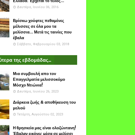
Ελλάδα: Έρχεται το τέλος...
Δευτέρα, Ιουνίου 06, 2016
Βρίσκω χούφτες πεθαμένες
μέλισσες σε όλα μου τα
μελίσσια... Μετά τις ταινίες που
έβαλα
Σάββατο, Φεβρουαρίου 03, 2018
τερα της εβδομάδας...
Μια συμβουλή απο τον
Επαγγελματία μελισσοκόμο
Μόσχο Ντιώνια!
Δευτέρα, Ιουνίου 26, 2023
Διάρκεια ζωής & αποθήκευση του
μελιού
Τετάρτη, Αυγούστου 02, 2023
Η θρησκεία μας είναι ολοζώντανη!
Έβαλαν εικόνες μέσα σε μελίσσι