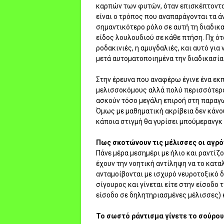
καρπών των φυτών, όταν επισκέπτονται
είναι ο τρόπος που αναπαράγονται τα ά
σημαντικότερο ρόλο σε αυτή τη διαδικα
είδος λουλουδιού σε κάθε πτήση. Πχ ότα
ροδακινιές, η αμυγδαλιές, και αυτό για 
μετά αυτοματοποιημένα την διαδικασία
Στην έρευνα που αναφέρω έγινε ένα εκ
μελισσοκόμους αλλά πολύ περισσότερο 
ασκούν τόσο μεγάλη επιροή στη παραγω
Όμως με μαθηματική ακρίβεια δεν κάνου
κάποια στιγμή θα γυρίσει μπούμερανγκ
Πως σκοτώνουν τις μέλισσες οι αγρό
Πάνε μέρα μεσημέρι με ήλιο και ραντίζ
έχουν την νοητική αντίληψη να το κατα
ανταμοίβονται με ισχυρό νευροτοξικό δ
σίγουρος και γίνεται είτε στην είσοδο 
είσοδο σε δηλητηριασμένες μέλισσες) 
Το σωστό ράντισμα γίνετε το σούρου