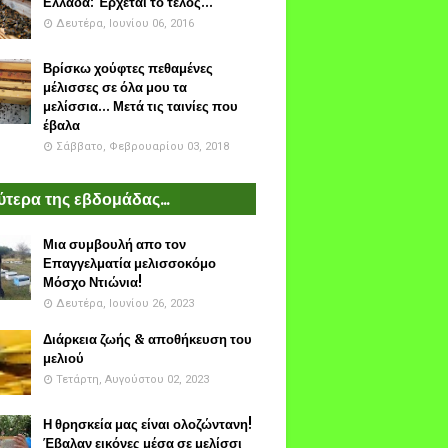
Ελλάδα: Έρχεται το τέλος...
Δευτέρα, Ιουνίου 06, 2016
Βρίσκω χούφτες πεθαμένες
μέλισσες σε όλα μου τα
μελίσσια... Μετά τις ταινίες που
έβαλα
Σάββατο, Φεβρουαρίου 03, 2018
τερα της εβδομάδας...
Μια συμβουλή απο τον
Επαγγελματία μελισσοκόμο
Μόσχο Ντιώνια!
Δευτέρα, Ιουνίου 26, 2023
Διάρκεια ζωής & αποθήκευση του
μελιού
Τετάρτη, Αυγούστου 02, 2023
Η θρησκεία μας είναι ολοζώντανη!
Έβαλαν εικόνες μέσα σε μελίσσι