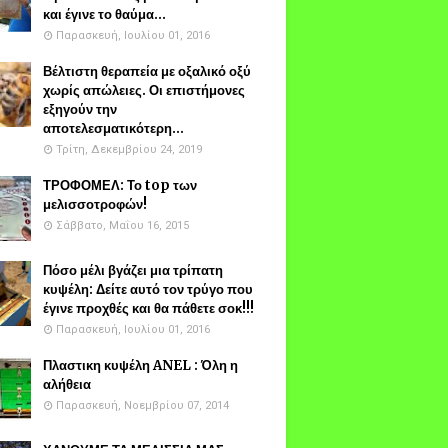
και έγινε το θαύμα...
Παρασκευή, Ιουλίου 01, 2016
Βέλτιστη θεραπεία με οξαλικό οξύ
χωρίς απώλειες. Οι επιστήμονες
εξηγούν την
αποτελεσματικότερη...
Τρίτη, Δεκεμβρίου 24, 2019
ΤΡΟΦΟΜΕΛ: Το top των
μελισσοτροφών!
Σάββατο, Μαΐου 16, 2015
Πόσο μέλι βγάζει μια τρίπατη
κυψέλη: Δείτε αυτό τον τρύγο που
έγινε προχθές και θα πάθετε σοκ!!!
Παρασκευή, Ιουλίου 01, 2016
Πλαστικη κυψέλη ANEL : Όλη η
αλήθεια
Παρασκευή, Νοεμβρίου 07, 2014