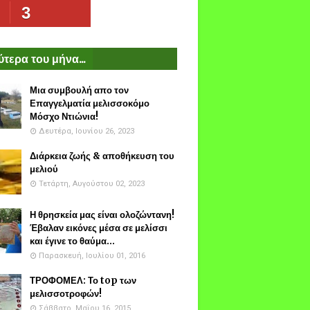
3
τερα του μήνα...
Μια συμβουλή απο τον
Επαγγελματία μελισσοκόμο
Μόσχο Ντιώνια!
Δευτέρα, Ιουνίου 26, 2023
Διάρκεια ζωής & αποθήκευση του
μελιού
Τετάρτη, Αυγούστου 02, 2023
Η θρησκεία μας είναι ολοζώντανη!
Έβαλαν εικόνες μέσα σε μελίσσι
και έγινε το θαύμα...
Παρασκευή, Ιουλίου 01, 2016
ΤΡΟΦΟΜΕΛ: Το top των
μελισσοτροφών!
Σάββατο, Μαΐου 16, 2015