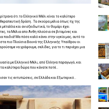
ίτρανα ότι το Ελληνικό Μέλι είναι το καλύτερο
 θεραπευτική δράση.. Τα σκούρα μέλια όπως πχ της
ε μέταλλα και ανιοξειδωτικά, το Θυμάρι έχει
τες, τα Μέλια απο Άνθη πλούσια σε βιταμίνες και
α παιδιά! Μα πόσο καλό κάνει στην υγεία μας, αυτό το
 στα πιο Πλούσια Βουνά της Ελληνικής Υπαίθρου οι
ρούσαμε να γράφουμε, σελίδες, για το τι περιέχει μια
ευασία με Ελληνικό Μέλι, από Έλληνα παραγωγό, και
 τα καλύτερα δώρα που κάνατε ποτέ...
σαν τις εντυπώσεις, σε Ελλάδα και Εξωτερικό...