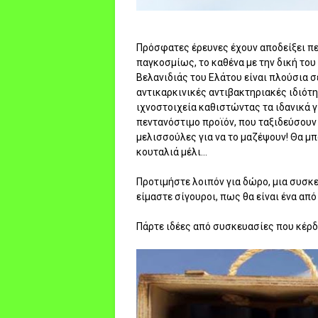
Πρόσφατες έρευνες έχουν αποδείξει περ
παγκοσμίως, το καθένα με την δική του
Βελανιδιάς του Ελάτου είναι πλούσια σ
αντικαρκινικές αντιβακτηριακές ιδιότη
ιχνοστοιχεία καθιστώντας τα ιδανικά γι
πεντανόστιμο προϊόν, που ταξιδεύσουν
μελισσούλες για να το μαζέψουν! Θα μπο
κουταλιά μέλι...
Προτιμήστε λοιπόν για δώρο, μια συσκ
είμαστε σίγουροι, πως θα είναι ένα από
Πάρτε ιδέες από συσκευασίες που κέρδι