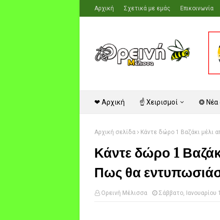
Αρχική
Σχετικά με εμάς
Επικοινωνία
❤ Αρχική
☝ Χειρισμοί
❂ Νέα
Αρχική σελίδα
Κάντε δώρο 1 Βαζάκι μέλι α
Κάντε δώρο 1 Βαζάκ
Πως θα εντυπωσιάσε
Ορεινή Μέλισσα
Σάββατο, Ιανουαρίου 