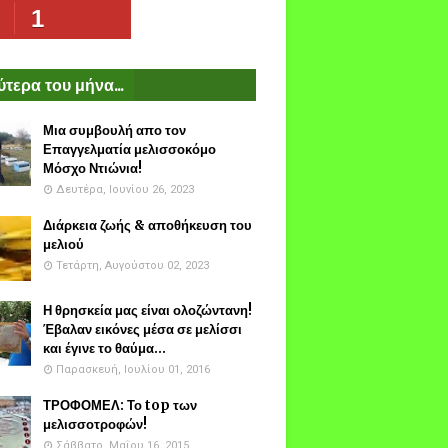
1
τερα του μήνα...
Μια συμβουλή απο τον
Επαγγελματία μελισσοκόμο
Μόσχο Ντιώνια!
Δευτέρα, Ιουνίου 26, 2023
Διάρκεια ζωής & αποθήκευση του
μελιού
Τετάρτη, Αυγούστου 02, 2023
Η θρησκεία μας είναι ολοζώντανη!
Έβαλαν εικόνες μέσα σε μελίσσι
και έγινε το θαύμα...
Παρασκευή, Ιουλίου 01, 2016
ΤΡΟΦΟΜΕΛ: Το top των
μελισσοτροφών!
Σάββατο, Μαΐου 16, 2015