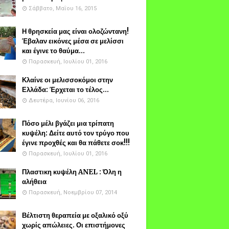
Σάββατο, Μαΐου 16, 2015
Η θρησκεία μας είναι ολοζώντανη!
Έβαλαν εικόνες μέσα σε μελίσσι
και έγινε το θαύμα...
Παρασκευή, Ιουλίου 01, 2016
Κλαίνε οι μελισσοκόμοι στην
Ελλάδα: Έρχεται το τέλος...
Δευτέρα, Ιουνίου 06, 2016
Πόσο μέλι βγάζει μια τρίπατη
κυψέλη: Δείτε αυτό τον τρύγο που
έγινε προχθές και θα πάθετε σοκ!!!
Παρασκευή, Ιουλίου 01, 2016
Πλαστικη κυψέλη ANEL : Όλη η
αλήθεια
Παρασκευή, Νοεμβρίου 07, 2014
Βέλτιστη θεραπεία με οξαλικό οξύ
χωρίς απώλειες. Οι επιστήμονες