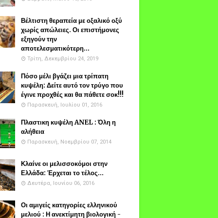
Βέλτιστη θεραπεία με οξαλικό οξύ
χωρίς απώλειες. Οι επιστήμονες
εξηγούν την
αποτελεσματικότερη...
Τρίτη, Δεκεμβρίου 24, 2019
Πόσο μέλι βγάζει μια τρίπατη
κυψέλη: Δείτε αυτό τον τρύγο που
έγινε προχθές και θα πάθετε σοκ!!!
Παρασκευή, Ιουλίου 01, 2016
Πλαστικη κυψέλη ANEL : Όλη η
αλήθεια
Παρασκευή, Νοεμβρίου 07, 2014
Κλαίνε οι μελισσοκόμοι στην
Ελλάδα: Έρχεται το τέλος...
Δευτέρα, Ιουνίου 06, 2016
Οι αμιγείς κατηγορίες ελληνικού
μελιού : Η ανεκτίμητη βιολογική -