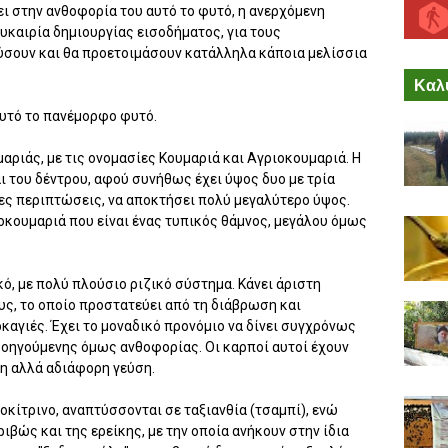
ι στην ανθοφορία του αυτό το φυτό, η ανερχόμενη
υκαιρία δημιουργίας εισοδήματος, για τους
ύσουν και θα προετοιμάσουν κατάλληλα κάποια μελίσσια
Καλύ
αυτό το πανέμορφο φυτό.
αριάς, με τις ονομασίες Κουμαριά και Αγριοκουμαριά. Η
ι του δέντρου, αφού συνήθως έχει ύψος δυο με τρία
ιες περιπτώσεις, να αποκτήσει πολύ μεγαλύτερο ύψος.
ιοκουμαριά που είναι ένας τυπικός θάμνος, μεγάλου όμως
κό, με πολύ πλούσιο ριζικό σύστημα. Κάνει άριστη
ς, το οποίο προστατεύει από τη διάβρωση και
ρκαγιές. Έχει το μοναδικό προνόμιο να δίνει συγχρόνως
ροηγούμενης όμως ανθοφορίας. Οι καρποί αυτοί έχουν
η αλλά αδιάφορη γεύση.
κίτρινο, αναπτύσσονται σε ταξιανθία (τσαμπί), ενώ
βώς και της ερείκης, με την οποία ανήκουν στην ίδια