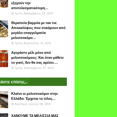
εξηγούν την
αποτελεσματικότερη...
Τρίτη, Δεκεμβρίου 24, 2019
Θεραπεία βαρρόα με τακ τικ:
Αποκαλύψεις που σοκάρουν από
μεγάλο επαγγελματία
μελισσοκόμο...
Τρίτη, Αυγούστου 16, 2016
Αγοράστε μέλι μόνο από
μελισσοκόμους: Και όταν μάθετε
το γιατί, δεν θα σας αρέσει....
Τρίτη, Σεπτεμβρίου 27, 2016
άστε επίσης...
Κλαίνε οι μελισσοκόμοι στην
Ελλάδα: Έρχεται το τέλος...
Δευτέρα, Ιουνίου 06, 2016
ΧΑΝΟΥΜΕ ΤΑ ΜΕΛΙΣΣΙΑ ΜΑΣ