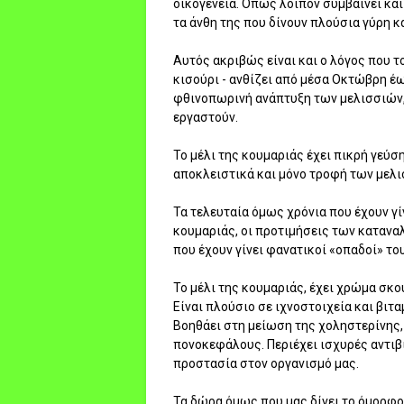
οικογένεια. Όπως λοιπόν συμβαίνει και
τα άνθη της που δίνουν πλούσια γύρη 
Αυτός ακριβώς είναι και ο λόγος που 
κισούρι - ανθίζει από μέσα Οκτώβρη έ
φθινοπωρινή ανάπτυξη των μελισσιών, 
εργαστούν.
Το μέλι της κουμαριάς έχει πικρή γεύσ
αποκλειστικά και μόνο τροφή των μελι
Τα τελευταία όμως χρόνια που έχουν γί
κουμαριάς, οι προτιμήσεις των καταναλ
που έχουν γίνει φανατικοί «οπαδοί» του
Το μέλι της κουμαριάς, έχει χρώμα σκού
Είναι πλούσιο σε ιχνοστοιχεία και βιτα
Βοηθάει στη μείωση της χοληστερίνης,
πονοκεφάλους. Περιέχει ισχυρές αντιβ
προστασία στον οργανισμό μας.
Τα δώρα όμως που μας δίνει το όμορφο