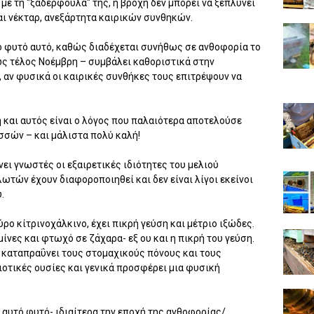
 με τη "ξαδερφούλα" της, η βροχή δεν μπορεί να ξεπλύνει
και νέκταρ, ανεξάρτητα καιρικών συνθηκών.
το φυτό αυτό, καθώς διαδέχεται συνήθως σε ανθοφορία το
ως τέλος Νοέμβρη – συμβάλει καθοριστικά στην
αν φυσικά οι καιρικές συνθήκες τους επιτρέψουν να
η και αυτός είναι ο λόγος που παλαιότερα αποτελούσε
σσών – και μάλιστα πολύ καλή!
νει γνωστές οι εξαιρετικές ιδιότητες του μελιού
ωτών έχουν διαφοροποιηθεί και δεν είναι λίγοι εκείνοι
.
ρο κίτρινοχάλκινο, έχει πικρή γεύση και μέτριο ιξώδες.
μίνες και φτωχό σε ζάχαρα- εξ ου και η πικρή του γεύση.
 καταπραΰνει τους στομαχικούς πόνους και τους
ιοτικές ουσίες και γενικά προσφέρει μια φυσική
 αυτό φυτό- ιδιαίτερα την εποχή της ανθοφορίας/