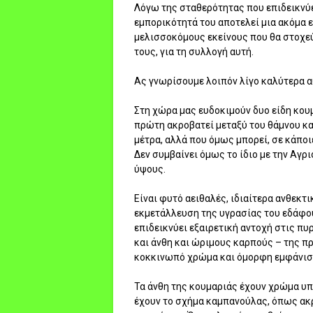
Λόγω της σταθερότητας που επιδεικνύε
εμπορικότητά του αποτελεί μια ακόμα ε
μελισσοκόμους εκείνους που θα στοχε
τους, για τη συλλογή αυτή.
Ας γνωρίσουμε λοιπόν λίγο καλύτερα 
Στη χώρα μας ευδοκιμούν δυο είδη κουμ
πρώτη ακροβατεί μεταξύ του θάμνου κα
μέτρα, αλλά που όμως μπορεί, σε κάπο
Δεν συμβαίνει όμως το ίδιο με την Αγρ
ύψους.
Είναι φυτό αειθαλές, ιδιαίτερα ανθεκτι
εκμετάλλευση της υγρασίας του εδάφου
επιδεικνύει εξαιρετική αντοχή στις πυ
και άνθη και ώριμους καρπούς – της π
κοκκινωπό χρώμα και όμορφη εμφάνισ
Τα άνθη της κουμαριάς έχουν χρώμα υπο
έχουν το σχήμα καμπανούλας, όπως ακρι