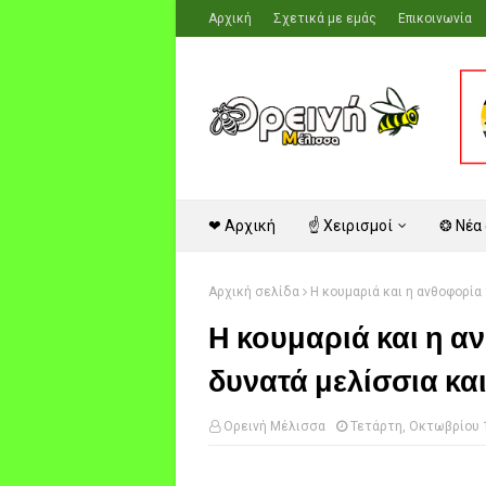
Αρχική
Σχετικά με εμάς
Επικοινωνία
❤ Αρχική
☝ Χειρισμοί
❂ Νέα
Αρχική σελίδα
Η κουμαριά και η ανθοφορία 
Η κουμαριά και η α
δυνατά μελίσσια και 
Ορεινή Μέλισσα
Τετάρτη, Οκτωβρίου 