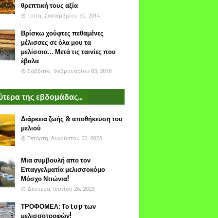
θρεπτική τους αξία
Τρίτη, Σεπτεμβρίου 30, 2014
Βρίσκω χούφτες πεθαμένες
μέλισσες σε όλα μου τα
μελίσσια... Μετά τις ταινίες που
έβαλα
Σάββατο, Φεβρουαρίου 03, 2018
τερα της εβδομάδας...
Διάρκεια ζωής & αποθήκευση του
μελιού
Τετάρτη, Αυγούστου 02, 2023
Μια συμβουλή απο τον
Επαγγελματία μελισσοκόμο
Μόσχο Ντιώνια!
Δευτέρα, Ιουνίου 26, 2023
ΤΡΟΦΟΜΕΛ: Το top των
μελισσοτροφών!