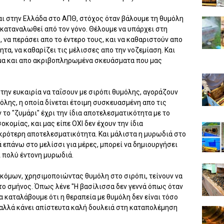
αι στην Ελλάδα στο ΑΠΘ, στόχος όταν βάλουμε τη θυμόλη
η καταναλωθεί από τον γόνο. Θέλουμε να υπάρχει στη
, να περάσει απο το έντερο τους, και να καθαριστούν απο
τητα, να καθαρίζει τις μέλισσες απο την νοζεμίαση. Και
μα και απο ακριβοπληρωμένα σκευάσματα που μας
την ευκαιρία να ταΐσουν με σιρόπι θυμόλης, αγοράζουν
λης, η οποία δίνεται έτοιμη συσκευασμένη απο τις
 το "ζυμάρι" έχρι την ίδια αποτελεσματικότητα με το
οκομίας, και μας είπε ΟΧΙ δεν έχουν την ίδια
ικρότερη αποτελεσματικότητα. Και μάλιστα η μυρωδιά στο
ά επάνω στο μελίσσι για μέρες, μπορεί να δημιουργήσει
ι πολύ έντονη μυρωδιά.
κόμων, χρησιμοποιώντας θυμόλη στο σιρόπι, τείνουν να
στο σμήνος. Όπως λένε "Η βασίλισσα δεν γεννά όπως όταν
α καταλάβουμε ότι η θεραπεία με θυμόλη δεν είναι τόσο
 αλλά κάνει απίστευτα καλή δουλειά στη καταπολέμηση