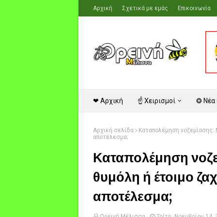
Αρχική
Σχετικά με εμάς
Επικοινωνία
❤ Αρχική
☝ Χειρισμοί
❂ Νέα
Αρχική σελίδα
Καταπολέμηση νοζεμίασης: Ν
αποτέλεσμα;
Καταπολέμηση νοζε
θυμόλη ή έτοιμο ζα
αποτέλεσμα;
Ορεινή Μέλισσα
Τρίτη, Νοεμβρίου 14,