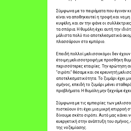
Σύμφωνα με το πειράματα που έγιναν κ
είναι να αποθηκευτεί η τροφή και να μ
κυψέλη, και αν την φάνε οι συλλέκτριες
τα σπόρια. Η θυμόλη έχει αυτή την ιδιό
μάλιστα πολύ πιο αποτελεσματικά ακο
πλασσάρουν στο εμπόριο.
Επειδή πολλοί μελισσοκόμοι δεν έχουν 
έτοιμη μελισσοτροφή με προσθήκη θυμό
περισσότερες εταιρίες. Την ερώτηση αν
"σιρόπι" θέσαμε και σε ερευνητή μελισσ
αποτελεσματικότητα. Το ζυμάρι έχει μ
σμήνος, επειδή το ζυμάρι μένει σταθερ
προβλήματα. Η θυμόλη μην ξεχνάμε έχε
Σύμφωνα με τις εμπειρίες των μελισσο
πιστεύουν ότι έχει μια μικρή επιρροή 
δίνουμε σκέτο σιρόπι. Αυτό μας κάνει ν
ευεργετική στην ανάπτυξη του σμήνος,
της νοζεμίασης.