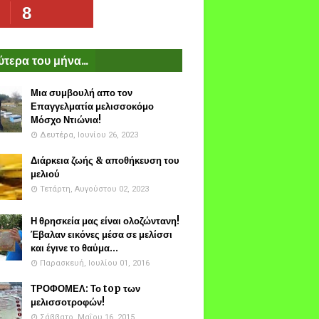
8
τερα του μήνα...
Μια συμβουλή απο τον
Επαγγελματία μελισσοκόμο
Μόσχο Ντιώνια!
Δευτέρα, Ιουνίου 26, 2023
Διάρκεια ζωής & αποθήκευση του
μελιού
Τετάρτη, Αυγούστου 02, 2023
Η θρησκεία μας είναι ολοζώντανη!
Έβαλαν εικόνες μέσα σε μελίσσι
και έγινε το θαύμα...
Παρασκευή, Ιουλίου 01, 2016
ΤΡΟΦΟΜΕΛ: Το top των
μελισσοτροφών!
Σάββατο, Μαΐου 16, 2015