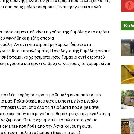
της ορεινής μέλισσας για τα άρθρα που ανεβάζει και τις
και άπειρους μελισσοκόμους. Είναι πραγματικά πολύ
Καλύ
 πόσο σημαντική είναι η χρήση της θυμόλης στο σιρόπι
ου γεννήθηκε η εξής απορία.
υμόλη. Αν αντι για σιρόπι με θυμόλη δώσω στα
ω τα ίδια αποτελέσματα; Η αναλογία της θυμόλης είναι η
υ σκέφτομαι να χρησιμοποιήσω ζυμάρια αντί σιροπιού
ένη υγρασία και αρκετές βροχές και ίσως το ζυμάρι είναι
πολλές φορές το σιρόπι με θυμόλη είναι απο τα πιο
ια μας. Παλαιότερα που είχα μιλήσει με ένα μεγάλο
τηρευτεί, ότι από όλα τα πειράματα που είχε κάνει,
υκλοφορούν στα μαγαζιά, η θυμόλη είχε την μεγαλύτερη
 νοζεμίαση. Όπως έχουμε πεί, τα τελευταία χρόνια
ceranae που ήρθε απο την Ασία, και αυτή είναι
α όπως η παλιά νοζεμίαση (nosema apis).