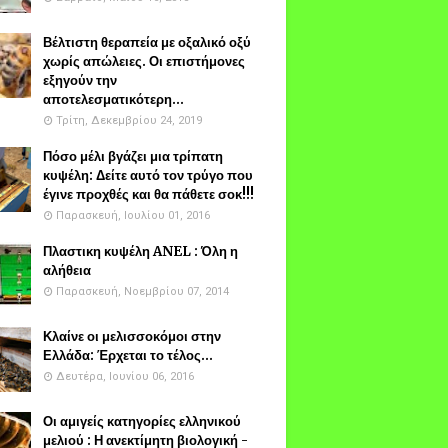
Βέλτιστη θεραπεία με οξαλικό οξύ
χωρίς απώλειες. Οι επιστήμονες
εξηγούν την
αποτελεσματικότερη...
Τρίτη, Δεκεμβρίου 24, 2019
Πόσο μέλι βγάζει μια τρίπατη
κυψέλη: Δείτε αυτό τον τρύγο που
έγινε προχθές και θα πάθετε σοκ!!!
Παρασκευή, Ιουλίου 01, 2016
Πλαστικη κυψέλη ANEL : Όλη η
αλήθεια
Παρασκευή, Νοεμβρίου 07, 2014
Κλαίνε οι μελισσοκόμοι στην
Ελλάδα: Έρχεται το τέλος...
Δευτέρα, Ιουνίου 06, 2016
Οι αμιγείς κατηγορίες ελληνικού
μελιού : Η ανεκτίμητη βιολογική -