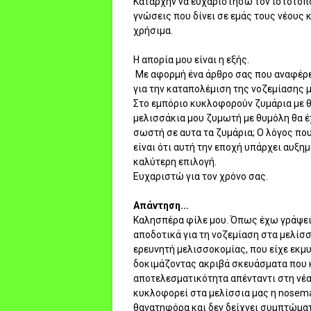
Καταρχήν να ευχαριστήσω τον ιστότοπο 
γνώσεις που δίνει σε εμάς τους νέους 
χρήσιμα.
Η απορία μου είναι η εξής.
Με αφορμή ένα άρθρο σας που αναφέρει
για την καταπολέμιση της νοζεμίασης μ
Στο εμπόριο κυκλοφορούν ζυμάρια με θ
μελισσάκια μου ζυμωτή με θυμόλη θα έχ
σωστή σε αυτα τα ζυμάρια; Ο λόγος πο
είναι ότι αυτή την εποχή υπάρχει αυξημ
καλύτερη επιλογή.
Ευχαριστώ για τον χρόνο σας.
Απάντηση...
Καλησπέρα φίλε μου. Όπως έχω γράψει 
αποδοτικά για τη νοζεμίαση στα μελίσσ
ερευνητή μελισσοκομίας, που είχε εκμυσ
δοκιμάζοντας ακριβά σκευάσματα που κ
αποτελεσματικότητα απένταντι στη νέα
κυκλοφορεί στα μελίσσια μας η nosema 
θανατηφόρα και δεν δείχνει συμπτώματ