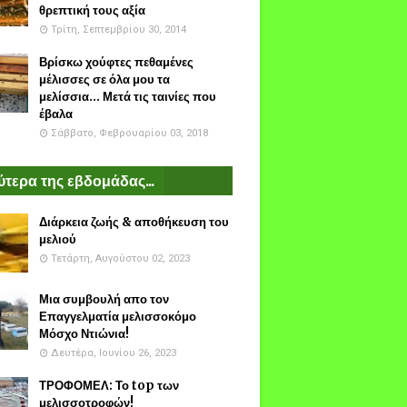
θρεπτική τους αξία
Τρίτη, Σεπτεμβρίου 30, 2014
Βρίσκω χούφτες πεθαμένες
μέλισσες σε όλα μου τα
μελίσσια... Μετά τις ταινίες που
έβαλα
Σάββατο, Φεβρουαρίου 03, 2018
τερα της εβδομάδας...
Διάρκεια ζωής & αποθήκευση του
μελιού
Τετάρτη, Αυγούστου 02, 2023
Μια συμβουλή απο τον
Επαγγελματία μελισσοκόμο
Μόσχο Ντιώνια!
Δευτέρα, Ιουνίου 26, 2023
ΤΡΟΦΟΜΕΛ: Το top των
μελισσοτροφών!