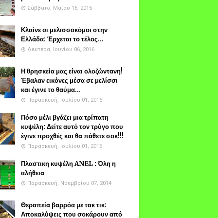
Σάββατο, Μαΐου 16, 2015
Κλαίνε οι μελισσοκόμοι στην
Ελλάδα: Έρχεται το τέλος...
Δευτέρα, Ιουνίου 06, 2016
Η θρησκεία μας είναι ολοζώντανη!
Έβαλαν εικόνες μέσα σε μελίσσι
και έγινε το θαύμα...
Παρασκευή, Ιουλίου 01, 2016
Πόσο μέλι βγάζει μια τρίπατη
κυψέλη: Δείτε αυτό τον τρύγο που
έγινε προχθές και θα πάθετε σοκ!!!
Παρασκευή, Ιουλίου 01, 2016
Πλαστικη κυψέλη ANEL : Όλη η
αλήθεια
Παρασκευή, Νοεμβρίου 07, 2014
Θεραπεία βαρρόα με τακ τικ:
Αποκαλύψεις που σοκάρουν από