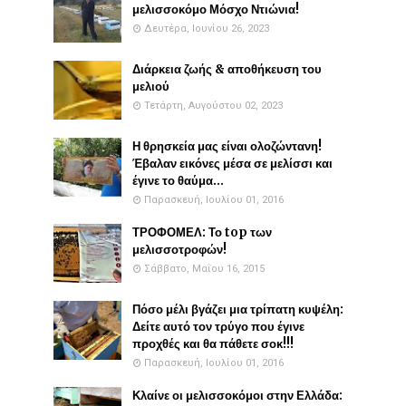
μελισσοκόμο Μόσχο Ντιώνια!
Δευτέρα, Ιουνίου 26, 2023
Διάρκεια ζωής & αποθήκευση του
μελιού
Τετάρτη, Αυγούστου 02, 2023
Η θρησκεία μας είναι ολοζώντανη!
Έβαλαν εικόνες μέσα σε μελίσσι και
έγινε το θαύμα...
Παρασκευή, Ιουλίου 01, 2016
ΤΡΟΦΟΜΕΛ: Το top των
μελισσοτροφών!
Σάββατο, Μαΐου 16, 2015
Πόσο μέλι βγάζει μια τρίπατη κυψέλη:
Δείτε αυτό τον τρύγο που έγινε
προχθές και θα πάθετε σοκ!!!
Παρασκευή, Ιουλίου 01, 2016
Κλαίνε οι μελισσοκόμοι στην Ελλάδα: