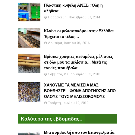
Πλαστικη κυψέλη ANEL : Όλη η
αλήθεια
Παρασκευή, Νοεμβρίου 07, 2014
Κλαίνε οι μελισσοκόμοι στην Ελλάδα:
Έρχεται το τέλος...
Δευτέρα, Ιουνίου 06, 2016
Βρίσκω χούφτες πεθαμένες μέλισσες
σε όλα μου τα μελίσσια... Μετά τις
ταινίες που έβαλα
Σάββατο, Φεβρουαρίου 03, 2018
ΧΑΝΟΥΜΕ ΤΑ ΜΕΛΙΣΣΙΑ ΜΑΣ
ΒΟΗΘΗΣΤΕ - ΦΩΝΗ ΑΠΟΓΝΩΣΗΣ ΑΠΟ
ΟΛΟΥΣ ΤΟΥΣ ΜΕΛΙΣΣΟΚΟΜΟΥΣ
Τετάρτη, Ιουνίου 19, 2019
Καλύτερα της εβδομάδας...
Μια συμβουλή απο τον Επαγγελματία