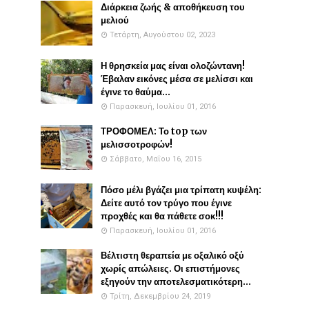
Διάρκεια ζωής & αποθήκευση του
μελιού
Τετάρτη, Αυγούστου 02, 2023
Η θρησκεία μας είναι ολοζώντανη!
Έβαλαν εικόνες μέσα σε μελίσσι και
έγινε το θαύμα...
Παρασκευή, Ιουλίου 01, 2016
ΤΡΟΦΟΜΕΛ: Το top των
μελισσοτροφών!
Σάββατο, Μαΐου 16, 2015
Πόσο μέλι βγάζει μια τρίπατη κυψέλη:
Δείτε αυτό τον τρύγο που έγινε
προχθές και θα πάθετε σοκ!!!
Παρασκευή, Ιουλίου 01, 2016
Βέλτιστη θεραπεία με οξαλικό οξύ
χωρίς απώλειες. Οι επιστήμονες
εξηγούν την αποτελεσματικότερη...
Τρίτη, Δεκεμβρίου 24, 2019