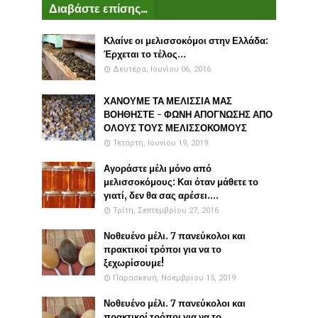
Διαβάστε επίσης...
Κλαίνε οι μελισσοκόμοι στην Ελλάδα:
Έρχεται το τέλος...
Δευτέρα, Ιουνίου 06, 2016
ΧΑΝΟΥΜΕ ΤΑ ΜΕΛΙΣΣΙΑ ΜΑΣ
ΒΟΗΘΗΣΤΕ - ΦΩΝΗ ΑΠΟΓΝΩΣΗΣ ΑΠΟ
ΟΛΟΥΣ ΤΟΥΣ ΜΕΛΙΣΣΟΚΟΜΟΥΣ
Τετάρτη, Ιουνίου 19, 2019
Αγοράστε μέλι μόνο από
μελισσοκόμους: Και όταν μάθετε το
γιατί, δεν θα σας αρέσει....
Τρίτη, Σεπτεμβρίου 27, 2016
Νοθευένο μέλι. 7 πανεύκολοι και
πρακτικοί τρόποι για να το
ξεχωρίσουμε!
Παρασκευή, Νοεμβρίου 15, 2019
Νοθευένο μέλι. 7 πανεύκολοι και
πρακτικοί τρόποι για να το