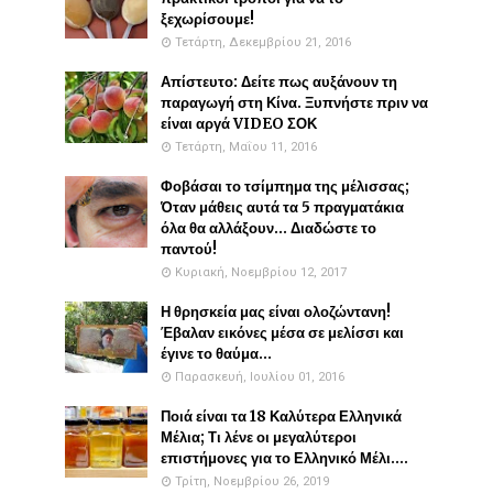
ξεχωρίσουμε!
Τετάρτη, Δεκεμβρίου 21, 2016
Απίστευτο: Δείτε πως αυξάνουν τη
παραγωγή στη Κίνα. Ξυπνήστε πριν να
είναι αργά VIDEO ΣΟΚ
Τετάρτη, Μαΐου 11, 2016
Φοβάσαι το τσίμπημα της μέλισσας;
Όταν μάθεις αυτά τα 5 πραγματάκια
όλα θα αλλάξουν... Διαδώστε το
παντού!
Κυριακή, Νοεμβρίου 12, 2017
Η θρησκεία μας είναι ολοζώντανη!
Έβαλαν εικόνες μέσα σε μελίσσι και
έγινε το θαύμα...
Παρασκευή, Ιουλίου 01, 2016
Ποιά είναι τα 18 Καλύτερα Ελληνικά
Μέλια; Τι λένε οι μεγαλύτεροι
επιστήμονες για το Ελληνικό Μέλι....
Τρίτη, Νοεμβρίου 26, 2019