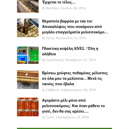
Έρχεται το τέλος...
Δευτέρα, Ιουνίου 06, 2016
Θεραπεία βαρρόα με τακ τικ:
Αποκαλύψεις που σοκάρουν από
μεγάλο επαγγελματία μελισσοκόμο...
Τρίτη, Αυγούστου 16, 2016
Πλαστικη κυψέλη ANEL : Όλη η
αλήθεια
Παρασκευή, Νοεμβρίου 07, 2014
Βρίσκω χούφτες πεθαμένες μέλισσες
σε όλα μου τα μελίσσια... Μετά τις
ταινίες που έβαλα
Σάββατο, Φεβρουαρίου 03, 2018
Αγοράστε μέλι μόνο από
μελισσοκόμους: Και όταν μάθετε το
γιατί, δεν θα σας αρέσει....
Τρίτη, Σεπτεμβρίου 27, 2016