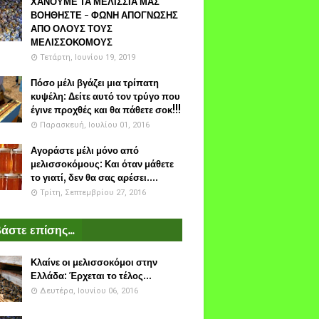
ΧΑΝΟΥΜΕ ΤΑ ΜΕΛΙΣΣΙΑ ΜΑΣ
ΒΟΗΘΗΣΤΕ - ΦΩΝΗ ΑΠΟΓΝΩΣΗΣ
ΑΠΟ ΟΛΟΥΣ ΤΟΥΣ
ΜΕΛΙΣΣΟΚΟΜΟΥΣ
Τετάρτη, Ιουνίου 19, 2019
Πόσο μέλι βγάζει μια τρίπατη
κυψέλη: Δείτε αυτό τον τρύγο που
έγινε προχθές και θα πάθετε σοκ!!!
Παρασκευή, Ιουλίου 01, 2016
Αγοράστε μέλι μόνο από
μελισσοκόμους: Και όταν μάθετε
το γιατί, δεν θα σας αρέσει....
Τρίτη, Σεπτεμβρίου 27, 2016
άστε επίσης...
Κλαίνε οι μελισσοκόμοι στην
Ελλάδα: Έρχεται το τέλος...
Δευτέρα, Ιουνίου 06, 2016