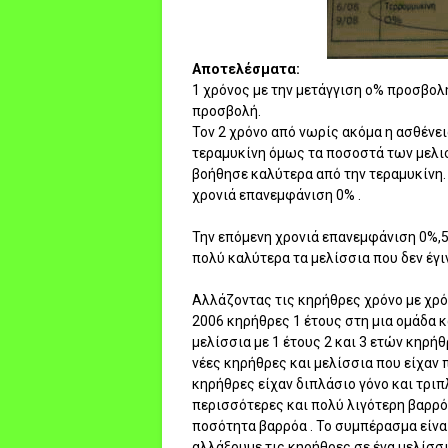
Αποτελέσματα:
1 χρόνος με την μετάγγιση ο% προσβολή
προσβολή.
Τον 2 χρόνο από νωρίς ακόμα η ασθένε
τεραμυκίνη όμως τα ποσοστά των μελι
βοήθησε καλύτερα από την τεραμυκίνη.
χρονιά επανεμφάνιση 0% .
Την επόμενη χρονιά επανεμφάνιση 0%,5
πολύ καλύτερα τα μελίσσια που δεν έγι
Αλλάζοντας τις κηρήθρες χρόνο με χρόν
2006 κηρήθρες 1 έτους στη μια ομάδα κ
μελίσσια με 1 έτους 2 και 3 ετών κηρήθ
νέες κηρήθρες και μελίσσια που είχαν 
κηρήθρες είχαν διπλάσιο γόνο και τριπ
περισσότερες και πολύ λιγότερη βαρρόα
ποσότητα βαρρόα . Το συμπέρασμα είναι
αλλάξουμε τις κηρήθρες σε ένα μελίσσι