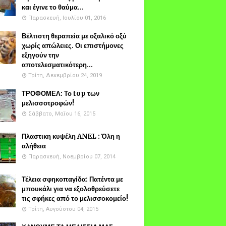
και έγινε το θαύμα...
Παρασκευή, Ιουλίου 01, 2016
Βέλτιστη θεραπεία με οξαλικό οξύ
χωρίς απώλειες. Οι επιστήμονες
εξηγούν την
αποτελεσματικότερη...
Τρίτη, Δεκεμβρίου 24, 2019
ΤΡΟΦΟΜΕΛ: Το top των
μελισσοτροφών!
Σάββατο, Μαΐου 16, 2015
Πλαστικη κυψέλη ANEL : Όλη η
αλήθεια
Παρασκευή, Νοεμβρίου 07, 2014
Τέλεια σφηκοπαγίδα: Πατέντα με
μπουκάλι για να εξολοθρεύσετε
τις σφήκες από το μελισσοκομείο!
Τρίτη, Αυγούστου 04, 2015