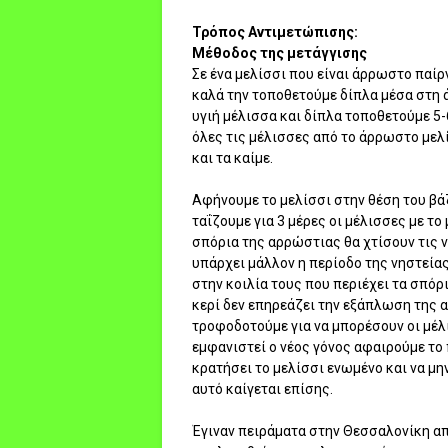
Τρόπος Αντιμετώπισης:
Μέθοδος της μετάγγισης
Σε ένα μελίσσι που είναι άρρωστο παίρ
καλά την τοποθετούμε δίπλα μέσα στη 
υγιή μέλισσα και δίπλα τοποθετούμε 5
όλες τις μέλισσες από το άρρωστο μελ
και τα καίμε.
Αφήνουμε το μελίσσι στην θέση του βάζ
ταΐζουμε για 3 μέρες οι μέλισσες με το
σπόρια της αρρώστιας θα χτίσουν τις ν
υπάρχει μάλλον η περίοδο της νηστείας
στην κοιλία τους που περιέχει τα σπόρ
κερί δεν επηρεάζει την εξάπλωση της α
τροφοδοτούμε για να μπορέσουν οι μέλι
εμφανιστεί ο νέος γόνος αφαιρούμε το π
κρατήσει το μελίσσι ενωμένο και να μην
αυτό καίγεται επίσης.
Έγιναν πειράματα στην Θεσσαλονίκη από