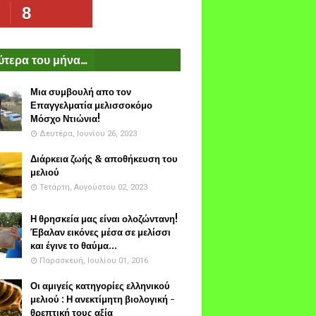
8
τερα του μήνα...
Μια συμβουλή απο τον
Επαγγελματία μελισσοκόμο
Μόσχο Ντιώνια!
Δευτέρα, Ιουνίου 26, 2023
Διάρκεια ζωής & αποθήκευση του
μελιού
Τετάρτη, Αυγούστου 02, 2023
Η θρησκεία μας είναι ολοζώντανη!
Έβαλαν εικόνες μέσα σε μελίσσι
και έγινε το θαύμα...
Παρασκευή, Ιουλίου 01, 2016
Οι αμιγείς κατηγορίες ελληνικού
μελιού : Η ανεκτίμητη βιολογική -
θρεπτική τους αξία