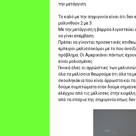
την μετάγγιση.
Το καλό με την σηψιγονία είναι ότι δε
μολυνθούν 2 με 3 .
Με την μετάγγιση η βαρρόα λιγοστεύει 
να γίνει επέμβαση.
Πρέπει να γίνονται προσεκτικές επιθεω
έμπειροι μελισσοκόμοι με το που ανοίξ
πρόβλημα. Οι Αμερικάνοι πάντως έχουν
είναι μολυσμένες.
Γενικά όλες οι αρρώστιες των μελισσών
όλα τα μελίσσια θεωρούμε ότι όλα τα μ
σκουληκάκια που είναι άρρωστα και τα
δούμε συμπτώματα όταν δούμε σημαίνει
ελέγχου από τις μέλισσες στην κυψέλη
από τα σπόρια της σηψιγονία όπως δεν