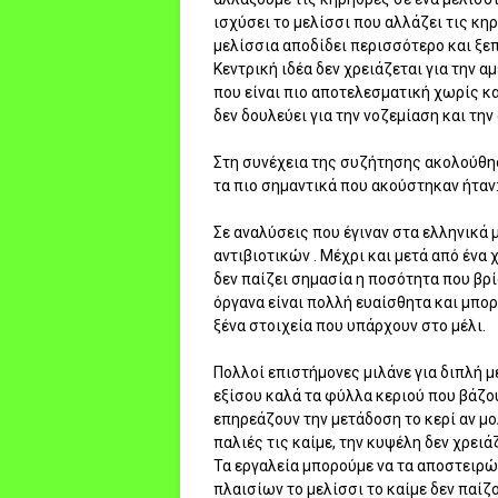
ισχύσει το μελίσσι που αλλάζει τις κηρ
μελίσσια αποδίδει περισσότερο και ξε
Κεντρική ιδέα δεν χρειάζεται για την 
που είναι πιο αποτελεσματική χωρίς κ
δεν δουλεύει για την νοζεμίαση και τ
Στη συνέχεια της συζήτησης ακολούθη
τα πιο σημαντικά που ακούστηκαν ήταν
Σε αναλύσεις που έγιναν στα ελληνικά
αντιβιοτικών . Μέχρι και μετά από ένα
δεν παίζει σημασία η ποσότητα που βρίσ
όργανα είναι πολλή ευαίσθητα και μπο
ξένα στοιχεία που υπάρχουν στο μέλι.
Πολλοί επιστήμονες μιλάνε για διπλή μ
εξίσου καλά τα φύλλα κεριού που βάζου
επηρεάζουν την μετάδοση το κερί αν μο
παλιές τις καίμε, την κυψέλη δεν χρει
Τα εργαλεία μπορούμε να τα αποστειρώ
πλαισίων το μελίσσι το καίμε δεν παίζ