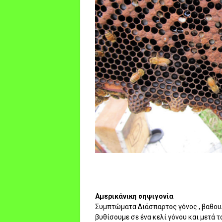
Αμερικάνικη σηψιγονία
Συμπτώματα:Διάσπαρτος γόνος , βαθουλ
βυθίσουμε σε ένα κελί γόνου και μετά τ