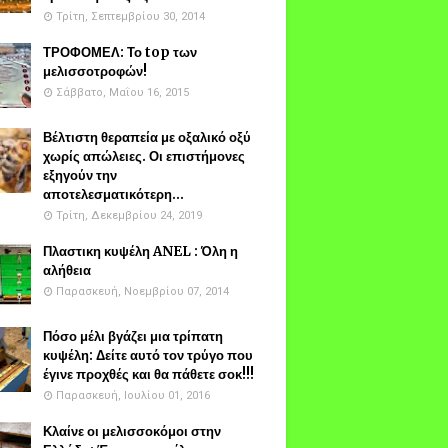
Τρίτη, Σεπτεμβρίου 30, 2014
ΤΡΟΦΟΜΕΛ: Το top των
μελισσοτροφών!
Σάββατο, Μαΐου 16, 2015
Βέλτιστη θεραπεία με οξαλικό οξύ
χωρίς απώλειες. Οι επιστήμονες
εξηγούν την
αποτελεσματικότερη...
Τρίτη, Δεκεμβρίου 24, 2019
Πλαστικη κυψέλη ANEL : Όλη η
αλήθεια
Παρασκευή, Νοεμβρίου 07, 2014
Πόσο μέλι βγάζει μια τρίπατη
κυψέλη: Δείτε αυτό τον τρύγο που
έγινε προχθές και θα πάθετε σοκ!!!
Παρασκευή, Ιουλίου 01, 2016
Κλαίνε οι μελισσοκόμοι στην