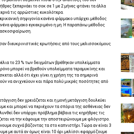
ήθρες ξεπερνάει το σοκ σε 1 με 2 μήνες φτάνει τα άλλα
περνά τις αρρώστιες ευκολότερα.
αμερικανική σηψιγονία κανένα φάρμακο υπάρχει μέθοδος
ανένα φάρμακο εγκεκριμένο η μη. Η παραπάνω μέθοδος
ην ασκοσφαίρωση.
σαν διευκρινιστικές ερωτήσεις από τους μελισσοκόμους
:
 μέλια το 23 % των δειγμάτων βρέθηκαν υπολείμματα
 χρόνο μπορεί να βρεθούν υπολείμματα τεραμυκίνης και
κεται αλλά ότι έχει γίνει η χρήση της τα σημερινά
ρούν να ανιχνεύουν και πάρα πολύ μικρές ποσότητες από
ετάγγιση δεν χρειάζεται και η μονή μετάγγιση δουλεύει
με και μπορεί να περιέχουν τα σπόρια της ασθένειας δεν
λυνθεί δεν υπάρχει πρόβλημα βέβαια τις κηρήθρες τις
άζεται να την κάψουμε την αποστειρώνουμε με φλόγιστρο.
νουμε συχνά βάζοντας τα στο καπνιστήρι.Τώρα αν είναι 3
ουμε με αυτά αν όμως είναι 10 άρι μελίσσι εφαρμόζουμε