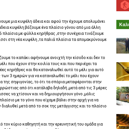
νουμε μια κυψέλη άδεια και αφού την έχουμε απολυμάνει
Καλύ
άδεια κυψέλη βάζουμε ένα πλαίσιο γόνου από μια άλλη
-6 πλαίσια με φύλλα κηρήθρας ,στην συνέχεια τινάζουμε
ίσσι στη νέα κυψέλη ,τα παλιά πλαίσια τα απομακρύνουμε
ουμε το καπάκι αφήνουμε ανοιχτή την είσοδο και δεν το
 μέλι που έχουν στην κοιλία τους και που περιέχει τα
έες κηρήθρες και θα καταναλωθεί αυτό το μέλι για αυτό
 των 3 ημερών για να καταναλωθεί το μέλι που έχουν
ια της σηψιγονίας, το ότι τα σπόρια μεταφέρονται στην
ρρώστιας από ότι κατάλαβα δηλαδή ,μετά από τις 3 μέρες
σσες να χτίσουν και να δημιουργήσουν γόνο ,μόλις
λαίσιο με το γόνο που είχαμε βάλει στην αρχή για να
 διαλυθεί μετά από το σοκ της μετάγγισης και το πλαίσιο
 τον κύριο καθηγητή και την ερευνητική του ομάδα για