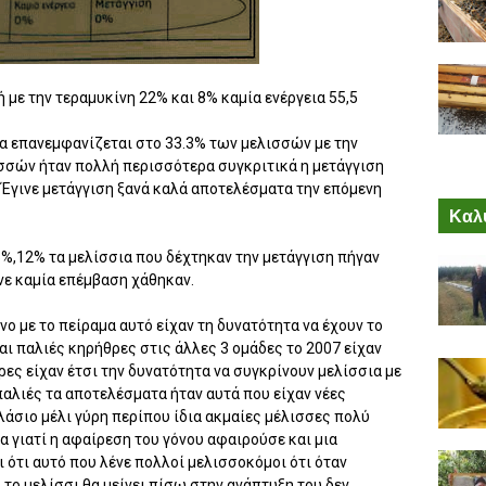
 με την τεραμυκίνη 22% και 8% καμία ενέργεια 55,5
ια επανεμφανίζεται στο 33.3% των μελισσών με την
σσών ήταν πολλή περισσότερα συγκριτικά η μετάγγιση
 Έγινε μετάγγιση ξανά καλά αποτελέσματα την επόμενη
Καλύ
%,12% τα μελίσσια που δέχτηκαν την μετάγγιση πήγαν
νε καμία επέμβαση χάθηκαν.
ο με το πείραμα αυτό είχαν τη δυνατότητα να έχουν το
αι παλιές κηρήθρες στις άλλες 3 ομάδες το 2007 είχαν
ρες είχαν έτσι την δυνατότητα να συγκρίνουν μελίσσια με
παλιές τα αποτελέσματα ήταν αυτά που είχαν νέες
λάσιο μέλι γύρη περίπου ίδια ακμαίες μέλισσες πολύ
 γιατί η αφαίρεση του γόνου αφαιρούσε και μια
 ότι αυτό που λένε πολλοί μελισσοκόμοι ότι όταν
 το μελίσσι θα μείνει πίσω στην ανάπτυξη του δεν