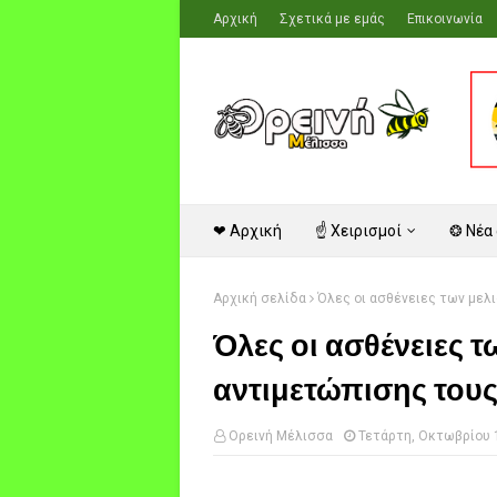
Αρχική
Σχετικά με εμάς
Επικοινωνία
❤ Αρχική
☝ Χειρισμοί
❂ Νέα
Αρχική σελίδα
Όλες οι ασθένειες των μελι
Όλες οι ασθένειες τ
αντιμετώπισης του
Ορεινή Μέλισσα
Τετάρτη, Οκτωβρίου 