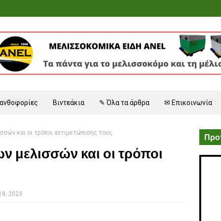
 ανθοφορίες
Βιντεάκια
✎ Όλα τα άρθρα
✉ Επικοινωνία
σσών και οι τρόποι αντιμετώπισης τους
Προτ
ων μελισσών και οι τρόποι
ς
18, 2023