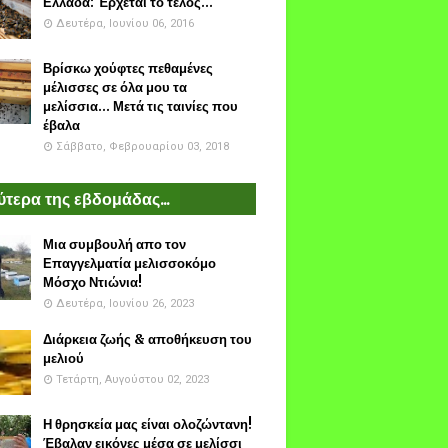
Ελλάδα: Έρχεται το τέλος...
Δευτέρα, Ιουνίου 06, 2016
Βρίσκω χούφτες πεθαμένες
μέλισσες σε όλα μου τα
μελίσσια... Μετά τις ταινίες που
έβαλα
Σάββατο, Φεβρουαρίου 03, 2018
τερα της εβδομάδας...
Μια συμβουλή απο τον
Επαγγελματία μελισσοκόμο
Μόσχο Ντιώνια!
Δευτέρα, Ιουνίου 26, 2023
Διάρκεια ζωής & αποθήκευση του
μελιού
Τετάρτη, Αυγούστου 02, 2023
Η θρησκεία μας είναι ολοζώντανη!
Έβαλαν εικόνες μέσα σε μελίσσι