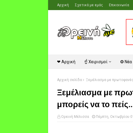
Αρχική
Σχετικά με εμάς
Επικοινωνία
❤ Αρχική
☝ Χειρισμοί
❂ Νέα
Αρχική σελίδα
Ξεμέλιασμα με πρωτοφανές τ
Ξεμέλιασμα με πρω
μπορείς να το πείς..
Ορεινή Μέλισσα
Πέμπτη, Οκτωβρίου 0