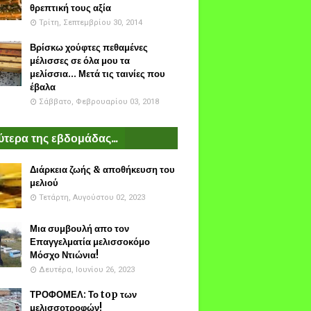
θρεπτική τους αξία
Τρίτη, Σεπτεμβρίου 30, 2014
Βρίσκω χούφτες πεθαμένες
μέλισσες σε όλα μου τα
μελίσσια... Μετά τις ταινίες που
έβαλα
Σάββατο, Φεβρουαρίου 03, 2018
τερα της εβδομάδας...
Διάρκεια ζωής & αποθήκευση του
μελιού
Τετάρτη, Αυγούστου 02, 2023
Μια συμβουλή απο τον
Επαγγελματία μελισσοκόμο
Μόσχο Ντιώνια!
Δευτέρα, Ιουνίου 26, 2023
ΤΡΟΦΟΜΕΛ: Το top των
μελισσοτροφών!