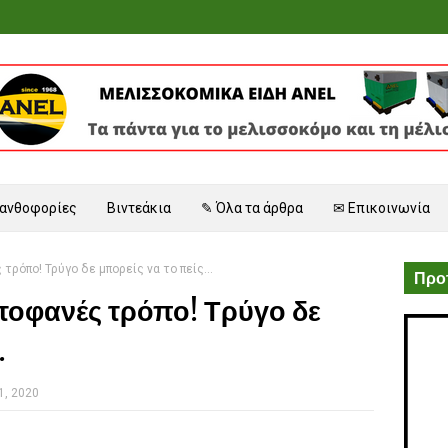
 ανθοφορίες
Βιντεάκια
✎ Όλα τα άρθρα
✉ Επικοινωνία
ρόπο! Τρύγο δε μπορείς να το πείς...
Προτ
τοφανές τρόπο! Τρύγο δε
.
1, 2020