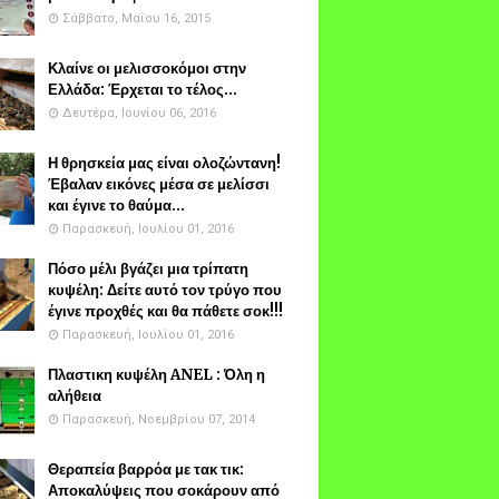
Σάββατο, Μαΐου 16, 2015
Κλαίνε οι μελισσοκόμοι στην
Ελλάδα: Έρχεται το τέλος...
Δευτέρα, Ιουνίου 06, 2016
Η θρησκεία μας είναι ολοζώντανη!
Έβαλαν εικόνες μέσα σε μελίσσι
και έγινε το θαύμα...
Παρασκευή, Ιουλίου 01, 2016
Πόσο μέλι βγάζει μια τρίπατη
κυψέλη: Δείτε αυτό τον τρύγο που
έγινε προχθές και θα πάθετε σοκ!!!
Παρασκευή, Ιουλίου 01, 2016
Πλαστικη κυψέλη ANEL : Όλη η
αλήθεια
Παρασκευή, Νοεμβρίου 07, 2014
Θεραπεία βαρρόα με τακ τικ:
Αποκαλύψεις που σοκάρουν από