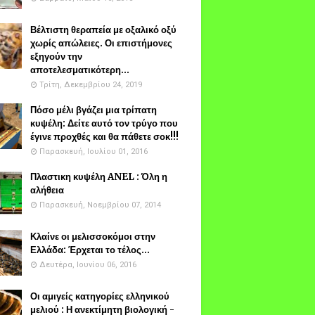
Βέλτιστη θεραπεία με οξαλικό οξύ
χωρίς απώλειες. Οι επιστήμονες
εξηγούν την
αποτελεσματικότερη...
Τρίτη, Δεκεμβρίου 24, 2019
Πόσο μέλι βγάζει μια τρίπατη
κυψέλη: Δείτε αυτό τον τρύγο που
έγινε προχθές και θα πάθετε σοκ!!!
Παρασκευή, Ιουλίου 01, 2016
Πλαστικη κυψέλη ANEL : Όλη η
αλήθεια
Παρασκευή, Νοεμβρίου 07, 2014
Κλαίνε οι μελισσοκόμοι στην
Ελλάδα: Έρχεται το τέλος...
Δευτέρα, Ιουνίου 06, 2016
Οι αμιγείς κατηγορίες ελληνικού
μελιού : Η ανεκτίμητη βιολογική -