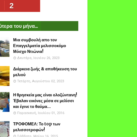
2
τερα του μήνα...
Μια συμβουλή απο τον
Επαγγελματία μελισσοκόμο
Μόσχο Ντιώνια!
Δευτέρα, Ιουνίου 26, 2023
Διάρκεια ζωής & αποθήκευση του
μελιού
Τετάρτη, Αυγούστου 02, 2023
Η θρησκεία μας είναι ολοζώντανη!
Έβαλαν εικόνες μέσα σε μελίσσι
και έγινε το θαύμα...
Παρασκευή, Ιουλίου 01, 2016
ΤΡΟΦΟΜΕΛ: Το top των
μελισσοτροφών!
Σάββατο, Μαΐου 16, 2015