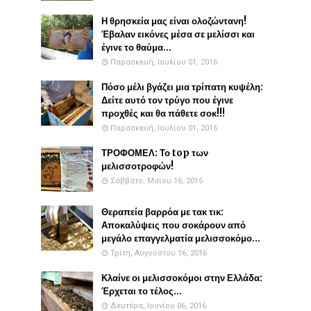
Η θρησκεία μας είναι ολοζώντανη!
Έβαλαν εικόνες μέσα σε μελίσσι και
έγινε το θαύμα...
Παρασκευή, Ιουλίου 01, 2016
Πόσο μέλι βγάζει μια τρίπατη κυψέλη:
Δείτε αυτό τον τρύγο που έγινε
προχθές και θα πάθετε σοκ!!!
Παρασκευή, Ιουλίου 01, 2016
ΤΡΟΦΟΜΕΛ: Το top των
μελισσοτροφών!
Σάββατο, Μαΐου 16, 2015
Θεραπεία βαρρόα με τακ τικ:
Αποκαλύψεις που σοκάρουν από
μεγάλο επαγγελματία μελισσοκόμο...
Τρίτη, Αυγούστου 16, 2016
Κλαίνε οι μελισσοκόμοι στην Ελλάδα:
Έρχεται το τέλος...
Δευτέρα, Ιουνίου 06, 2016