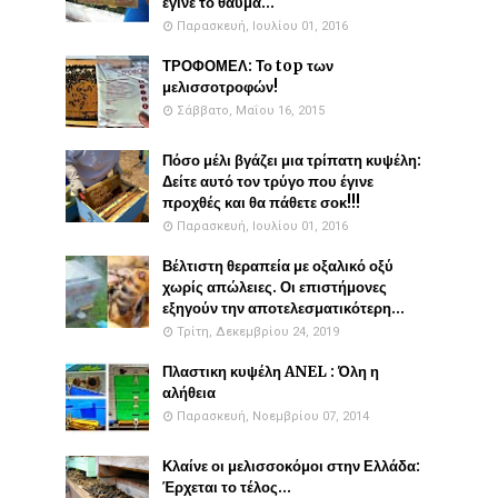
έγινε το θαύμα...
Παρασκευή, Ιουλίου 01, 2016
ΤΡΟΦΟΜΕΛ: Το top των
μελισσοτροφών!
Σάββατο, Μαΐου 16, 2015
Πόσο μέλι βγάζει μια τρίπατη κυψέλη:
Δείτε αυτό τον τρύγο που έγινε
προχθές και θα πάθετε σοκ!!!
Παρασκευή, Ιουλίου 01, 2016
Βέλτιστη θεραπεία με οξαλικό οξύ
χωρίς απώλειες. Οι επιστήμονες
εξηγούν την αποτελεσματικότερη...
Τρίτη, Δεκεμβρίου 24, 2019
Πλαστικη κυψέλη ANEL : Όλη η
αλήθεια
Παρασκευή, Νοεμβρίου 07, 2014
Κλαίνε οι μελισσοκόμοι στην Ελλάδα:
Έρχεται το τέλος...