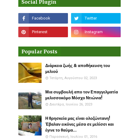
Social Plugin
Popular Posts
Διάρκεια ζωής & αποθήκευση του
μελιού
Τετάρτη, Αυγούστου 02, 2023
Μια συμβουλή απο τον Επαγγελματία
μελισσοκόμο Μόσχο Ντιώνια!
Δευτέρα, Ιουνίου 26, 2023
Η θρησκεία μας είναι ολοζώντανη!
Έβαλαν εικόνες μέσα σε μελίσσι και
έγινε το θαύμα...
Παρασκευή, Ιουλίου 01, 2016