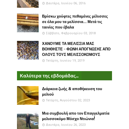
Δευτέρα, Ιουνίου 06, 2016
Βρίσκω χούφτες πεθαμένες μέλισσες
σε όλα μου τα μελίσσια... Μετά τις
ταινίες που έβαλα
Σάββατο, Φεβρουαρίου 03, 2018
ΧΑΝΟΥΜΕ ΤΑ ΜΕΛΙΣΣΙΑ ΜΑΣ
ΒΟΗΘΗΣΤΕ - ΦΩΝΗ ΑΠΟΓΝΩΣΗΣ ΑΠΟ
ΟΛΟΥΣ ΤΟΥΣ ΜΕΛΙΣΣΟΚΟΜΟΥΣ
Τετάρτη, Ιουνίου 19, 2019
Καλύτερα της εβδομάδας...
Διάρκεια ζωής & αποθήκευση του
μελιού
Τετάρτη, Αυγούστου 02, 2023
Μια συμβουλή απο τον Επαγγελματία
μελισσοκόμο Μόσχο Ντιώνια!
Δευτέρα, Ιουνίου 26, 2023