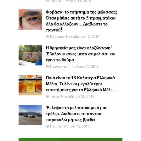
Τετάρτη, Μαΐου 11, 2016
Φοβάσαι το τσίμπημα της μέλισσας;
Όταν μάθεις αυτά τα 5 πραγματάκια
όλα θα αλλάξουν... Διαδώστε το
παντού!
Κυριακή, Νοεμβρίου 12, 2017
Η θρησκεία μας είναι ολοζώντανη!
Έβαλαν εικόνες μέσα σε μελίσσι και
έγινε το θαύμα...
Παρασκευή, Ιουλίου 01, 2016
Ποιά είναι τα 18 Καλύτερα Ελληνικά
Μέλια; Τι λένε οι μεγαλύτεροι
επιστήμονες για το Ελληνικό Μέλι....
Τρίτη, Νοεμβρίου 26, 2019
Έκλεψαν το μελισσοκομικό μου
τρέλερ. Διαδώστε το παντού
παρακαλώ μήπως βρεθεί
Πέμπτη, Μαΐου 12, 2016