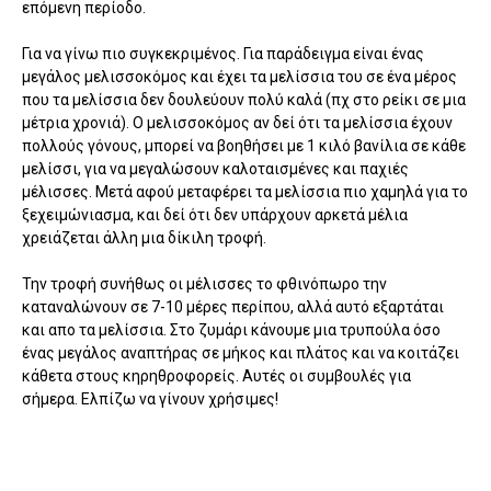
επόμενη περίοδο.
Για να γίνω πιο συγκεκριμένος. Για παράδειγμα είναι ένας
μεγάλος μελισσοκόμος και έχει τα μελίσσια του σε ένα μέρος
που τα μελίσσια δεν δουλεύουν πολύ καλά (πχ στο ρείκι σε μια
μέτρια χρονιά). Ο μελισσοκόμος αν δεί ότι τα μελίσσια έχουν
πολλούς γόνους, μπορεί να βοηθήσει με 1 κιλό βανίλια σε κάθε
μελίσσι, για να μεγαλώσουν καλοταισμένες και παχιές
μέλισσες. Μετά αφού μεταφέρει τα μελίσσια πιο χαμηλά για το
ξεχειμώνιασμα, και δεί ότι δεν υπάρχουν αρκετά μέλια
χρειάζεται άλλη μια δίκιλη τροφή.
Την τροφή συνήθως οι μέλισσες το φθινόπωρο την
καταναλώνουν σε 7-10 μέρες περίπου, αλλά αυτό εξαρτάται
και απο τα μελίσσια. Στο ζυμάρι κάνουμε μια τρυπούλα όσο
ένας μεγάλος αναπτήρας σε μήκος και πλάτος και να κοιτάζει
κάθετα στους κηρηθροφορείς. Αυτές οι συμβουλές για
σήμερα. Ελπίζω να γίνουν χρήσιμες!