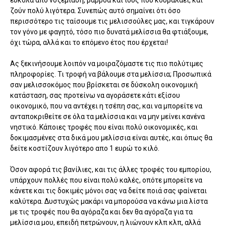
εύκολα απο νοζεμίαση, βαρρόα και ιούς που κουβαλάει, και
ζούν πολύ λιγότερα. Συνεπώς αυτό σημαίνει ότι όσο
περισσότερο τις ταίσουμε τις μελισσούλες μας, και τιγκάρουν
τον γόνο με φαγητό, τόσο πιο δυνατά μελίσσια θα φτιάξουμε,
όχι τώρα, αλλά και το επόμενο έτος που έρχεται!
Ας ξεκινήσουμε λοιπόν να μοιραζόμαστε τις πιο πολύτιμες
πληροφορίες. Τι τροφή να βάλουμε στα μελίσσια; Προσωπικά
σαν μελισσοκόμος που βρίσκεται σε δύσκολη οικονομική
κατάσταση, σας προτείνω να αγοράσετε κάτι εξίσου
οικονομικό, που να αντέχει η τσέπη σας, και να μπορείτε να
ανταποκριθείτε σε όλα τα μελίσσια και να μην μείνει κανένα
νηστικό. Κάποιες τροφές που είναι πολύ οικονομικές, και
δοκιμασμένες στα δικά μου μελίσσια είναι αυτές, και όπως θα
δείτε κοστίζουν λιγότερο απο 1 ευρώ το κιλό.
Όσον αφορά τις βανίλιες, και τις άλλες τροφές του εμπορίου,
υπάρχουν πολλές που είναι πολύ καλές, οπότε μπορείτε να
κάνετε και τις δοκιμές μόνοι σας να δείτε ποιά σας φαίνεται
καλύτερα. Δυστυχώς μακάρι να μπορούσα να κάνω μια λίστα
με τις τροφές που θα αγόραζα και δεν θα αγόραζα για τα
μελίσσια μου, επειδή πετρώνουν, η λιώνουν κλπ κλπ, αλλά