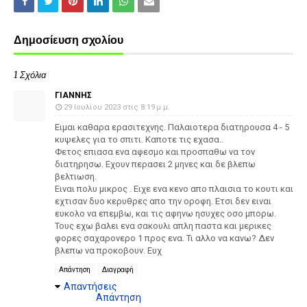
Δημοσίευση σχολίου
1 Σχόλια
ΓΙΑΝΝΗΣ
29 Ιουλίου 2023 στις 8:19 μ.μ.
Ειμαι καθαρα ερασιτεχνης. Παλαιοτερα διατηρουσα 4 - 5
κυψελες για το σπιτι. Καποτε τις εχασα..
Φετος επιασα ενα αφεσμο και προσπαθω να τον
διατηρησω. Εχουν περασει 2 μηνες και δε βλεπω
βελτιωση.
Ειναι πολυ μικρος . Ειχε ενα κενο απο πλαισια το κουτι και
εχτισαν δυο κερυθρες απο την οροφη. Ετσι δεν ειναι
ευκολο να επεμβω, και τις αφηνω ησυχες οσο μπορω.
Τους εχω βαλει ενα σακουλι απλη παστα και μερικες
φορες σαχαρονερο 1 προς ενα. Τι αλλο να κανω? Δεν
βλεπω να προκοβουν. Ευχ
Απάντηση
Διαγραφή
Απαντήσεις
Απάντηση