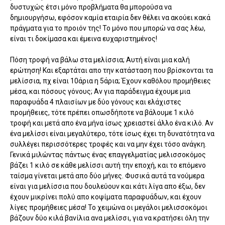
δυστυχώς έτσι μόνο προβλήματα θα μπορούσα να
δημιουργήσω, εφόσον καμία εταιρία δεν θέλει να ακούει κακά
πράγματα για το προιόν της! Το μόνο που μπορώ να σας λέω,
είναι τι δοκίμασα και έμεινα ευχαριστημένος!
Πόση τροφή να βάλω στα μελίσσια; Αυτή είναι μια καλή
ερώτηση! Και εξαρτάται απο την κατάσταση που βρίσκονται τα
μελίσσια, πχ είναι 10άρια η 5άρια; Έχουν καθόλου προμήθειες
μέσα, και πόσους γόνους; Αν για παράδειγμα έχουμε μια
παραφυάδα 4 πλαισίων με δύο γόνους και ελάχιστες
προμήθειες, τότε πρέπει οπωσδήποτε να βάλουμε 1 κιλό
τροφή και μετά απο ένα μήνα ίσως χρειαστεί άλλο ένα κιλό. Αν
ένα μελίσσι είναι μεγαλύτερο, τότε ίσως έχει τη δυνατότητα να
συλλέγει περισσότερες τροφές και να μην έχει τόσο ανάγκη.
Γενικά μιλώντας πάντως ένας επαγγελματίας μελισσοκόμος
βάζει 1 κιλό σε κάθε μελίσσι αυτή την εποχή, και το επόμενο
ταίσμα γίνεται μετά απο δύο μήνες. Φυσικά αυτά τα νούμερα
είναι για μελίσσια που δουλεύουν και κάτι λίγα απο έξω, δεν
έχουν μικρίνει πολύ απο κοψίματα παραφυάδων, και έχουν
λίγες προμήθειες μέσα! Το χειμώνα οι μεγάλοι μελισσοκόμοι
βάζουν δύο κιλά βανίλια ανα μελίσσι, για να κρατήσει όλη την