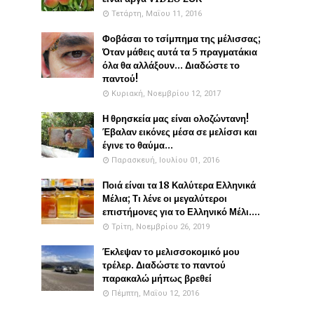
Τετάρτη, Μαΐου 11, 2016
Φοβάσαι το τσίμπημα της μέλισσας;
Όταν μάθεις αυτά τα 5 πραγματάκια
όλα θα αλλάξουν... Διαδώστε το
παντού!
Κυριακή, Νοεμβρίου 12, 2017
Η θρησκεία μας είναι ολοζώντανη!
Έβαλαν εικόνες μέσα σε μελίσσι και
έγινε το θαύμα...
Παρασκευή, Ιουλίου 01, 2016
Ποιά είναι τα 18 Καλύτερα Ελληνικά
Μέλια; Τι λένε οι μεγαλύτεροι
επιστήμονες για το Ελληνικό Μέλι....
Τρίτη, Νοεμβρίου 26, 2019
Έκλεψαν το μελισσοκομικό μου
τρέλερ. Διαδώστε το παντού
παρακαλώ μήπως βρεθεί
Πέμπτη, Μαΐου 12, 2016