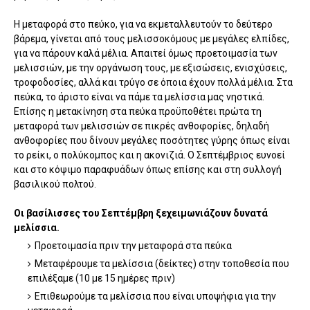
Η μεταφορά στο πεύκο, για να εκμεταλλευτούν το δεύτερο
βάρεμα, γίνεται από τους μελισσοκόμους με μεγάλες ελπίδες,
για να πάρουν καλά μέλια. Απαιτεί όμως προετοιμασία των
μελισσιών, με την οργάνωση τους, με εξισώσεις, ενισχύσεις,
τροφοδοσίες, αλλά και τρύγο σε όποια έχουν πολλά μέλια. Στα
πεύκα, το άριστο είναι να πάμε τα μελίσσια μας νηστικά.
Επίσης η μετακίνηση στα πεύκα προϋποθέτει πρώτα τη
μεταφορά των μελισσιών σε πικρές ανθοφορίες, δηλαδή
ανθοφορίες που δίνουν μεγάλες ποσότητες γύρης όπως είναι
το ρείκι, ο πολύκομπος και η ακονιζιά. Ο Σεπτέμβριος ευνοεί
και στο κόψιμο παραφυάδων όπως επίσης και στη συλλογή
βασιλικού πολτού.
Οι βασίλισσες του Σεπτέμβρη ξεχειμωνιάζουν δυνατά
μελίσσια.
Προετοιμασία πριν την μεταφορά στα πεύκα
Μεταφέρουμε τα μελίσσια (δείκτες) στην τοποθεσία που
επιλέξαμε (10 με 15 ημέρες πριν)
Επιθεωρούμε τα μελίσσια που είναι υποψήφια για την