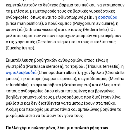
εκμεταλλευτούν το δεύτερο βάρεμα του πεύκου, να ετοιμάσουν
τα μελίσσια, με μεταφορές τους σε βασικές γυρεοδοτικές
ανθοφορίες, όπως είναι το φθινοπωρινό ρείκι ή
σουσούρα
(Erica manipuliflora), ο πολύκομπος (Polygonum aviculare), η
ακονιζιά (Dittrichia viscosa) και ο κισσός (Hedera helix). Οι
μελισσοκόμοι των νότιων περιοχών μπορούν να μεταφέρουν
στις χαρουπιές (Ceratonia siliqua) και στους ευκαλύπτους
(Eucalyptus sp).
Εκμετάλλευση βοηθητικών ανθοφοριών, όπως είναι η
γλιστρίδα (Portulaca oleracea), το τριβόλι (Tribulus terrestis), η
αγριολουβουδιά
(Chenopodium album), η χονδρίλλα (Chondrilla
juncea), η κάππαρη (capparis spinosa), ο αγριόδιοσμος (Mentha
rotundifolia), το αρκουδόβατο (Smilax aspera) και άλλες κατά
τόπους ανθοφορίες όπου είναι ποτισμένες και βρεγμένες,
βοηθάνε σημαντικά τους μελισσοκόμους που διαθέτουν λίγα
μελίσσια και δεν διατίθενται να τα μεταφέρουν στα πεύκα.
Ακόμη και περιοχές με μποστάνια και αμπελώνες βοηθάνε τα
μικρά μελίσσια να ταΐσουν τον γόνο τους.
Πολλά χέρια ευλογημένα, λέει μια παλαιά ρήση των