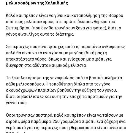
μελισσοκόμων της Χαλκιδικής
Καλό και πρέπον είναι να γίνει και καταπολέμηση της Βαρρόα
από τους μελισσοκόμους στο πρώτο δεκαπενθήμερο του
Σεπτεμβρίου (που δεν θα τρυγήσουν ξανά για φέτος), διότι ο
γόνος είναι λίγος αυτό το διάστημα.
Σε περιοχές που είναι φτωχές από τις παραπάνω ανθοφορίες
καλό θα είναι να τα ενισχύσουμε με γύρη (δική μας) ή
υποκατάστατα γύρης, όπως και ενίσχυση με σιρόπι για
διέγερση στα αδύνατα και μικρά μελίσσια.
Το ξεμπλοκάρισμα της γονοφωλιάς από τα βασικά μελήματα
κάθε μελισσοκόμου. Η τοποθέτηση δίπλα από τον γόνο
σκουρόχρωμων πλαισίων βοηθούν την αύξηση του γόνου,
διότι οι βασίλισσες και αυτή την εποχή τα προτιμούν για την
γέννα τους.
Όσοι τρύγησαν αυστηρά, καλό και πρέπον είναι να ταΐσουν με
σιρόπι, μέρα παρά μέρα, 250 γραμμάρια σιρόπι, ένα ζάχαρη ένα
νερό. αυτό για τις περιοχές που η θερμοκρασία είναι πάνω από