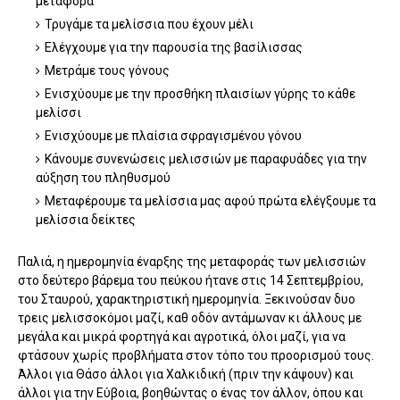
μεταφορά
Τρυγάμε τα μελίσσια που έχουν μέλι
Ελέγχουμε για την παρουσία της βασίλισσας
Μετράμε τους γόνους
Ενισχύουμε με την προσθήκη πλαισίων γύρης το κάθε
μελίσσι
Ενισχύουμε με πλαίσια σφραγισμένου γόνου
Κάνουμε συνενώσεις μελισσιών με παραφυάδες για την
αύξηση του πληθυσμού
Μεταφέρουμε τα μελίσσια μας αφού πρώτα ελέγξουμε τα
μελίσσια δείκτες
Παλιά, η ημερομηνία έναρξης της μεταφοράς των μελισσιών
στο δεύτερο βάρεμα του πεύκου ήτανε στις 14 Σεπτεμβρίου,
του Σταυρού, χαρακτηριστική ημερομηνία. Ξεκινούσαν δυο
τρεις μελισσοκόμοι μαζί, καθ οδόν αντάμωναν κι άλλους με
μεγάλα και μικρά φορτηγά και αγροτικά, όλοι μαζί, για να
φτάσουν χωρίς προβλήματα στον τόπο του προορισμού τους.
Άλλοι για Θάσο άλλοι για Χαλκιδική (πριν την κάψουν) και
άλλοι για την Εύβοια, βοηθώντας ο ένας τον άλλον, όπου και