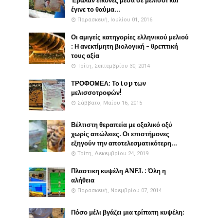
Έβαλαν εικόνες μέσα σε μελίσσι και
έγινε το θαύμα...
Παρασκευή, Ιουλίου 01, 2016
Οι αμιγείς κατηγορίες ελληνικού μελιού
: Η ανεκτίμητη βιολογική - θρεπτική
τους αξία
Τρίτη, Σεπτεμβρίου 30, 2014
ΤΡΟΦΟΜΕΛ: Το top των
μελισσοτροφών!
Σάββατο, Μαΐου 16, 2015
Βέλτιστη θεραπεία με οξαλικό οξύ
χωρίς απώλειες. Οι επιστήμονες
εξηγούν την αποτελεσματικότερη...
Τρίτη, Δεκεμβρίου 24, 2019
Πλαστικη κυψέλη ANEL : Όλη η
αλήθεια
Παρασκευή, Νοεμβρίου 07, 2014
Πόσο μέλι βγάζει μια τρίπατη κυψέλη: