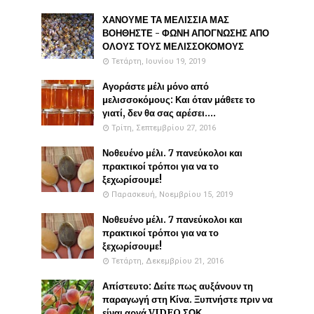
ΧΑΝΟΥΜΕ ΤΑ ΜΕΛΙΣΣΙΑ ΜΑΣ
ΒΟΗΘΗΣΤΕ - ΦΩΝΗ ΑΠΟΓΝΩΣΗΣ ΑΠΟ
ΟΛΟΥΣ ΤΟΥΣ ΜΕΛΙΣΣΟΚΟΜΟΥΣ
Τετάρτη, Ιουνίου 19, 2019
Αγοράστε μέλι μόνο από
μελισσοκόμους: Και όταν μάθετε το
γιατί, δεν θα σας αρέσει....
Τρίτη, Σεπτεμβρίου 27, 2016
Νοθευένο μέλι. 7 πανεύκολοι και
πρακτικοί τρόποι για να το
ξεχωρίσουμε!
Παρασκευή, Νοεμβρίου 15, 2019
Νοθευένο μέλι. 7 πανεύκολοι και
πρακτικοί τρόποι για να το
ξεχωρίσουμε!
Τετάρτη, Δεκεμβρίου 21, 2016
Απίστευτο: Δείτε πως αυξάνουν τη
παραγωγή στη Κίνα. Ξυπνήστε πριν να
είναι αργά VIDEO ΣΟΚ