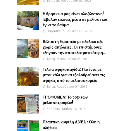
Τετάρτη, Αυγούστου 02, 2023
Η θρησκεία μας είναι ολοζώντανη!
Έβαλαν εικόνες μέσα σε μελίσσι και
έγινε το θαύμα...
Παρασκευή, Ιουλίου 01, 2016
Βέλτιστη θεραπεία με οξαλικό οξύ
χωρίς απώλειες. Οι επιστήμονες
εξηγούν την αποτελεσματικότερη...
Τρίτη, Δεκεμβρίου 24, 2019
Τέλεια σφηκοπαγίδα: Πατέντα με
μπουκάλι για να εξολοθρεύσετε τις
σφήκες από το μελισσοκομείο!
Τρίτη, Αυγούστου 04, 2015
ΤΡΟΦΟΜΕΛ: Το top των
μελισσοτροφών!
Σάββατο, Μαΐου 16, 2015
Πλαστικη κυψέλη ANEL : Όλη η
αλήθεια