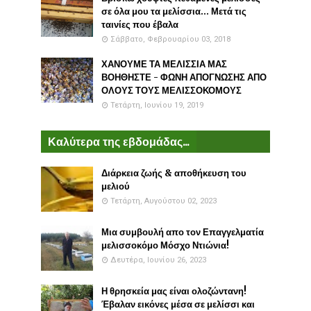
σε όλα μου τα μελίσσια... Μετά τις
ταινίες που έβαλα
Σάββατο, Φεβρουαρίου 03, 2018
ΧΑΝΟΥΜΕ ΤΑ ΜΕΛΙΣΣΙΑ ΜΑΣ
ΒΟΗΘΗΣΤΕ - ΦΩΝΗ ΑΠΟΓΝΩΣΗΣ ΑΠΟ
ΟΛΟΥΣ ΤΟΥΣ ΜΕΛΙΣΣΟΚΟΜΟΥΣ
Τετάρτη, Ιουνίου 19, 2019
Καλύτερα της εβδομάδας...
Διάρκεια ζωής & αποθήκευση του
μελιού
Τετάρτη, Αυγούστου 02, 2023
Μια συμβουλή απο τον Επαγγελματία
μελισσοκόμο Μόσχο Ντιώνια!
Δευτέρα, Ιουνίου 26, 2023
Η θρησκεία μας είναι ολοζώντανη!
Έβαλαν εικόνες μέσα σε μελίσσι και