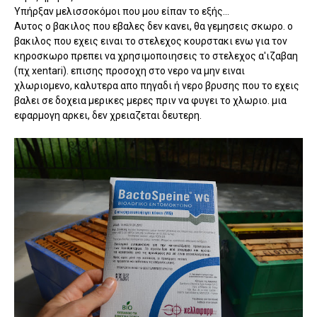
Υπήρξαν μελισσοκόμοι που μου είπαν το εξής...
Αυτος ο βακιλος που εβαλες δεν κανει, θα γεμησεις σκωρο. ο
βακιλος που εχεις ειναι το στελεχος κουρστακι ενω για τον
κηροσκωρο πρεπει να χρησιμοποιησεις το στελεχος α'ιζαβαη
(πχ xentari). επισης προσοχη στο νερο να μην ειναι
χλωριομενο, καλυτερα απο πηγαδι ή νερο βρυσης που το εχεις
βαλει σε δοχεια μερικες μερες πριν να φυγει το χλωριο. μια
εφαρμογη αρκει, δεν χρειαζεται δευτερη.