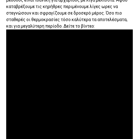
μέθοδος ειναι ιδανική για αρχάριους με λίγα μελίσσια. Αφου
καταβρέξουμε τις κηρήθρες περιμένουμε λίγες ωρες να
στεγνώσουν και σφραγίζουμε σε δροσερό μέρος. Όσο πιο
σταθερές οι θερμοκρασίες τόσο καλύτερα τα αποτελέσματα,
και για μεγαλύτερη περίοδο. Δείτε το βίντεο: