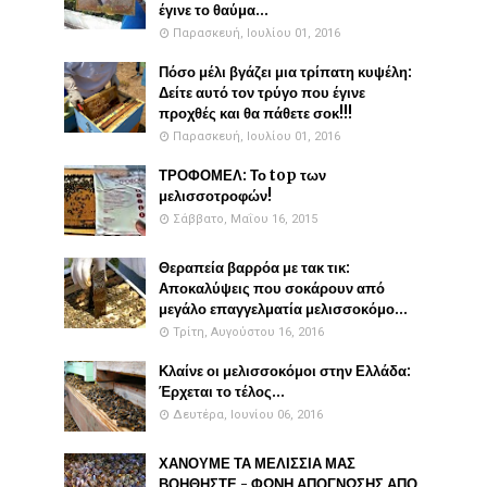
έγινε το θαύμα...
Παρασκευή, Ιουλίου 01, 2016
Πόσο μέλι βγάζει μια τρίπατη κυψέλη:
Δείτε αυτό τον τρύγο που έγινε
προχθές και θα πάθετε σοκ!!!
Παρασκευή, Ιουλίου 01, 2016
ΤΡΟΦΟΜΕΛ: Το top των
μελισσοτροφών!
Σάββατο, Μαΐου 16, 2015
Θεραπεία βαρρόα με τακ τικ:
Αποκαλύψεις που σοκάρουν από
μεγάλο επαγγελματία μελισσοκόμο...
Τρίτη, Αυγούστου 16, 2016
Κλαίνε οι μελισσοκόμοι στην Ελλάδα:
Έρχεται το τέλος...
Δευτέρα, Ιουνίου 06, 2016
ΧΑΝΟΥΜΕ ΤΑ ΜΕΛΙΣΣΙΑ ΜΑΣ
ΒΟΗΘΗΣΤΕ - ΦΩΝΗ ΑΠΟΓΝΩΣΗΣ ΑΠΟ