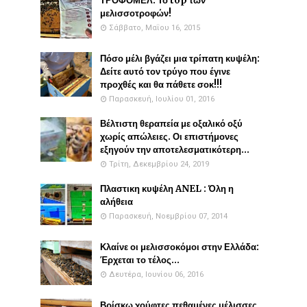
ΤΡΟΦΟΜΕΛ: Το top των
μελισσοτροφών!
Σάββατο, Μαΐου 16, 2015
Πόσο μέλι βγάζει μια τρίπατη κυψέλη:
Δείτε αυτό τον τρύγο που έγινε
προχθές και θα πάθετε σοκ!!!
Παρασκευή, Ιουλίου 01, 2016
Βέλτιστη θεραπεία με οξαλικό οξύ
χωρίς απώλειες. Οι επιστήμονες
εξηγούν την αποτελεσματικότερη...
Τρίτη, Δεκεμβρίου 24, 2019
Πλαστικη κυψέλη ANEL : Όλη η
αλήθεια
Παρασκευή, Νοεμβρίου 07, 2014
Κλαίνε οι μελισσοκόμοι στην Ελλάδα:
Έρχεται το τέλος...
Δευτέρα, Ιουνίου 06, 2016
Βρίσκω χούφτες πεθαμένες μέλισσες