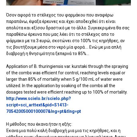
Όσον αφορά το στέλεχος του φαρμάκου που αναφέρω
παραπάνω, έψαξα έρευνες και έχει αποδειχθεί ότι είναι
απολύτα και εξίσου δραστικό με το άλλο. Συγκεκριμένα θα σας
παραθέσω έρευνα που μας λέει ότι το στέλεχος απο το
φάρμακο με τα 3 ευρώ, σκοτώνει στο 100% τις κηρήθρες, αν
τις βουτήξουμε μέσα στο νερό μία φορά.... Ενώ με μια απλή
διαβροχή η θνησιμότητα ξεπερνά το 85%...
Application of B. thuringiensis var. kurstaki through the spraying
of the combs was efficient for control, reaching levels equal or
larger than 85% of mortality when 5 g/100 mL of water were
utilized. In the application by soaking of the combs all the
dosages tested were efficient reaching up to 100% of mortality.
http://www.scielo.br/scielo.php?
script=sci_arttext&pid=S1413-
70542005000100007&lng=pt&tlng=pt
Η μέθοδος που έκανα ήταν η εξής:
Έκανα μια πολύ καλή διαβροχή μια μια τις κηρήθρες, και η