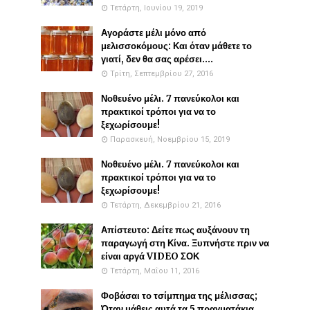
Τετάρτη, Ιουνίου 19, 2019
Αγοράστε μέλι μόνο από
μελισσοκόμους: Και όταν μάθετε το
γιατί, δεν θα σας αρέσει....
Τρίτη, Σεπτεμβρίου 27, 2016
Νοθευένο μέλι. 7 πανεύκολοι και
πρακτικοί τρόποι για να το
ξεχωρίσουμε!
Παρασκευή, Νοεμβρίου 15, 2019
Νοθευένο μέλι. 7 πανεύκολοι και
πρακτικοί τρόποι για να το
ξεχωρίσουμε!
Τετάρτη, Δεκεμβρίου 21, 2016
Απίστευτο: Δείτε πως αυξάνουν τη
παραγωγή στη Κίνα. Ξυπνήστε πριν να
είναι αργά VIDEO ΣΟΚ
Τετάρτη, Μαΐου 11, 2016
Φοβάσαι το τσίμπημα της μέλισσας;
Όταν μάθεις αυτά τα 5 πραγματάκια