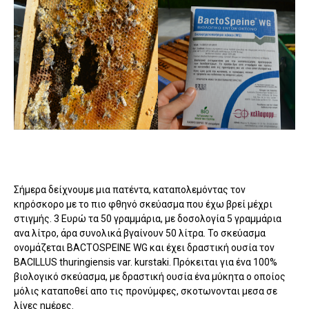
Σήμερα δείχνουμε μια πατέντα, καταπολεμόντας τον
κηρόσκορο με το πιο φθηνό σκεύασμα που έχω βρεί μέχρι
στιγμής. 3 Ευρώ τα 50 γραμμάρια, με δοσολογία 5 γραμμάρια
ανα λίτρο, άρα συνολικά βγαίνουν 50 λίτρα. Το σκεύασμα
ονομάζεται BACTOSPEINE WG και έχει δραστική ουσία τον
BACILLUS thuringiensis var. kurstaki. Πρόκειται για ένα 100%
βιολογικό σκεύασμα, με δραστική ουσία ένα μύκητα ο οποίος
μόλις καταποθεί απο τις προνύμφες, σκοτωνονται μεσα σε
λίγες ημέρες.