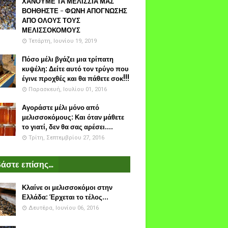
ΧΑΝΟΥΜΕ ΤΑ ΜΕΛΙΣΣΙΑ ΜΑΣ
ΒΟΗΘΗΣΤΕ - ΦΩΝΗ ΑΠΟΓΝΩΣΗΣ
ΑΠΟ ΟΛΟΥΣ ΤΟΥΣ
ΜΕΛΙΣΣΟΚΟΜΟΥΣ
Τετάρτη, Ιουνίου 19, 2019
Πόσο μέλι βγάζει μια τρίπατη
κυψέλη: Δείτε αυτό τον τρύγο που
έγινε προχθές και θα πάθετε σοκ!!!
Παρασκευή, Ιουλίου 01, 2016
Αγοράστε μέλι μόνο από
μελισσοκόμους: Και όταν μάθετε
το γιατί, δεν θα σας αρέσει....
Τρίτη, Σεπτεμβρίου 27, 2016
άστε επίσης...
Κλαίνε οι μελισσοκόμοι στην
Ελλάδα: Έρχεται το τέλος...
Δευτέρα, Ιουνίου 06, 2016