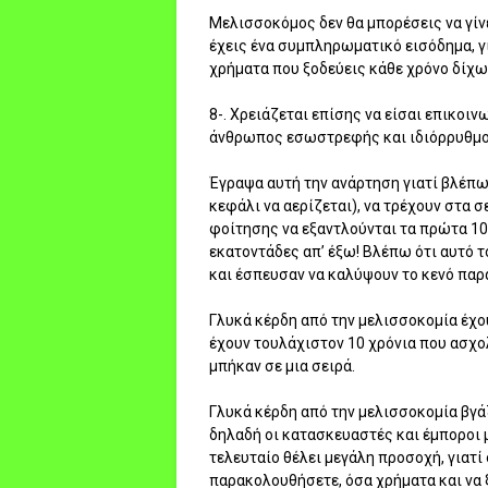
Μελισσοκόμος δεν θα μπορέσεις να γίνει
έχεις ένα συμπληρωματικό εισόδημα, γ
χρήματα που ξοδεύεις κάθε χρόνο δίχως
8-. Χρειάζεται επίσης να είσαι επικοι
άνθρωπος εσωστρεφής και ιδιόρρυθμος,
Έγραψα αυτή την ανάρτηση γιατί βλέπω
κεφάλι να αερίζεται), να τρέχουν στα σ
φοίτησης να εξαντλούνται τα πρώτα 10 
εκατοντάδες απ’ έξω! Βλέπω ότι αυτό 
και έσπευσαν να καλύψουν το κενό παρ
Γλυκά κέρδη από την μελισσοκομία έχο
έχουν τουλάχιστον 10 χρόνια που ασχολ
μπήκαν σε μια σειρά.
Γλυκά κέρδη από την μελισσοκομία βγά
δηλαδή οι κατασκευαστές και έμποροι
τελευταίο θέλει μεγάλη προσοχή, γιατί
παρακολουθήσετε, όσα χρήματα και να 