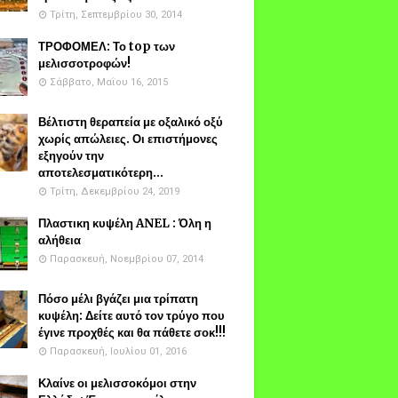
Τρίτη, Σεπτεμβρίου 30, 2014
ΤΡΟΦΟΜΕΛ: Το top των
μελισσοτροφών!
Σάββατο, Μαΐου 16, 2015
Βέλτιστη θεραπεία με οξαλικό οξύ
χωρίς απώλειες. Οι επιστήμονες
εξηγούν την
αποτελεσματικότερη...
Τρίτη, Δεκεμβρίου 24, 2019
Πλαστικη κυψέλη ANEL : Όλη η
αλήθεια
Παρασκευή, Νοεμβρίου 07, 2014
Πόσο μέλι βγάζει μια τρίπατη
κυψέλη: Δείτε αυτό τον τρύγο που
έγινε προχθές και θα πάθετε σοκ!!!
Παρασκευή, Ιουλίου 01, 2016
Κλαίνε οι μελισσοκόμοι στην