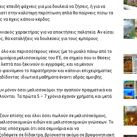
ς επειδή ψάχνεις για μια δουλειά να ζήσεις, ή για να
ιατί στην καλύτερη περίπτωση απλά θα παίρνεις πίσω τα
 να έχεις κάποιο κέρδος.
νωνιακός χαρακτήρας για να αποκτήσεις πελατεία. Αν είσαι
 θα καταλήξεις να δουλεύεις για τους εμπόρους.
 όλο και περισσότερους νέους (με το μυαλό πάνω από το
εμινάρια μελισσοκομίας του ΙΓΕ, σε σημείο που οι θέσεις
λεπτά που ξεκινούν οι εγγραφές, και να μένουν
το φαινόμενο το παρατήρησαν και κάποιοι επιχειρηματίες
αδίδοντας ιδιωτικά μαθήματα έναντι αδράς αμοιβής.
υν μόνον όσοι μελισσοκόμοι την αγαπούν πραγματικά και
ούνται. Τα πρώτα 5 – 7 χρόνια έχαναν χρήματα, και μετά
ζουν επίσης και όλοι όσοι πωλούν σε μελισσοκόμους,
 μελισσοκομικών ειδών και μελισσοκομικών γνώσεων. Το
 σας υπόσχομαι ότι όσα σεμινάρια και να
ξοδέψετε σε δίδακτρα, βρίσκεστε ακόμα σε βρεφονηπιακή