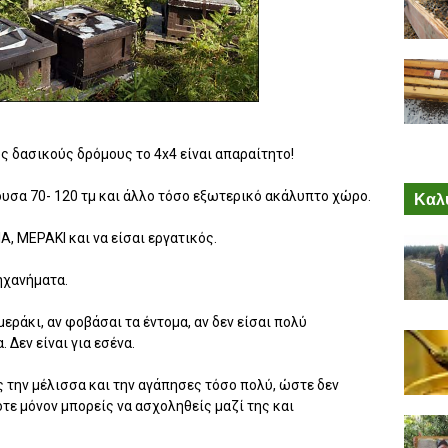
υς δασικούς δρόμους το 4x4 είναι απαραίτητο!
υσα 70- 120 τμ και άλλο τόσο εξωτερικό ακάλυπτο χώρο.
Καλύ
Α, ΜΕΡΑΚΙ και να είσαι εργατικός.
ηχανήματα.
μεράκι, αν φοβάσαι τα έντομα, αν δεν είσαι πολύ
 Δεν είναι για εσένα.
 την μέλισσα και την αγάπησες τόσο πολύ, ώστε δεν
ότε μόνον μπορείς να ασχοληθείς μαζί της και