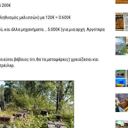
4.200€
πληθυσμός μελισσών) με 120€ = 3.600€
, και άλλα μηχανήματα … 5.000€ (για μια αρχή. Αργότερα
να είσαι βέβαιος ότι θα τα μεταφέρεις) χρειάζεσαι και
τρέιλερ.