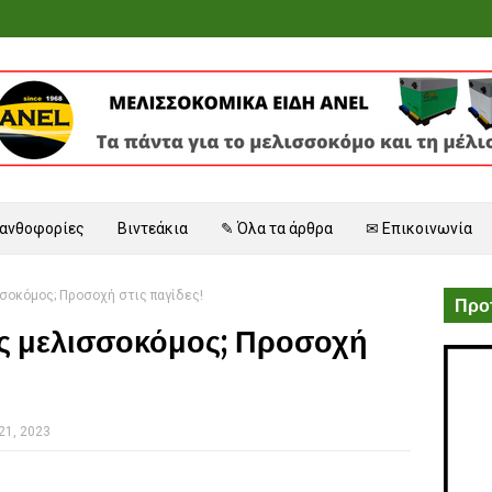
 ανθοφορίες
Βιντεάκια
✎ Όλα τα άρθρα
✉ Επικοινωνία
σσοκόμος; Προσοχή στις παγίδες!
Προτ
εις μελισσοκόμος; Προσοχή
21, 2023