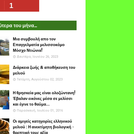
1
τερα του μήνα...
Μια συμβουλή απο τον
Επαγγελματία μελισσοκόμο
Μόσχο Ντιώνια!
Δευτέρα, Ιουνίου 26, 2023
Διάρκεια ζωής & αποθήκευση του
μελιού
Τετάρτη, Αυγούστου 02, 2023
Η θρησκεία μας είναι ολοζώντανη!
Έβαλαν εικόνες μέσα σε μελίσσι
και έγινε το θαύμα...
Παρασκευή, Ιουλίου 01, 2016
Οι αμιγείς κατηγορίες ελληνικού
μελιού : Η ανεκτίμητη βιολογική -
θρεπτική τους αξία