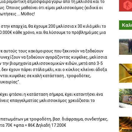
μια ρομαντική ατμόσφαιρα γύρω από τη μέλισσα και το
ς. Όποιος μαθαίνει ότι είμαι μελισσοκόμος (ειδικά οι
ρωτήσεις … Μύθος!
Καλύ
 στην επαρχία, θα έχουμε 200 μελίσσια x 30 κιλά μέλι το
60.000€ κάθε χρόνο, και θα λύσουμε το πρόβλημά μας μια
 σε αυτούς τους κακόμοιρους που ξεκινούν να ξοδεύουν
συνεχίζουν να ξοδεύουν αγοράζοντας κυψέλες, μελίσσια
ν την βιομηχανία μελισσοκομικών ειδών, μετά από 3-5
 δεν έχουν πάρει στάλα μέλι, και ο κύκλος κλείνει άδοξα
ύνται κυψέλες σε καλή κατάσταση , τροφοδότες,
υκαιρίας".
έχει φτάσει η κατάσταση σήμερα, έχει καταντήσει ένα
 γίνεις επαγγελματίας μελισσοκόμος χρειάζεσαι το
 3 πατωμάτων με τροφοδότη, βασ. διάφραγμα, συνδετήρες,
ί τα 70€ +φπα = 86€ Δηλαδή 17.200€