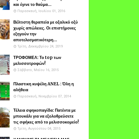
και έγινε το θαύμα...
Παρασκευή, Ιουλίου 01, 2016
Βέλτιστη θεραπεία με οξαλικό οξύ
χωρίς απώλειες. Οι επιστήμονες
εξηγούν την
αποτελεσματικότερη...
Τρίτη, Δεκεμβρίου 24, 2019
ΤΡΟΦΟΜΕΛ: Το top των
μελισσοτροφών!
Σάββατο, Μαΐου 16, 2015
Πλαστικη κυψέλη ANEL : Όλη η
αλήθεια
Παρασκευή, Νοεμβρίου 07, 2014
Τέλεια σφηκοπαγίδα: Πατέντα με
μπουκάλι για να εξολοθρεύσετε
τις σφήκες από το μελισσοκομείο!
Τρίτη, Αυγούστου 04, 2015