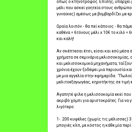
όπως ο κτηνοτρόφος. Επίσης, υπάρχει 
μέλι που ασκεί γοητεία στους ανθρώπου
γυναίκες) αμέσως με βομβαρδίζει με ε
Ωραία λοιπόν - θα πεί κάποιος - θα πάμε
καθένα = 6τόνους μέλι x 10€ το κιλό = 
και καλή!
Αν σκέπτεσαι έτσι, είσαι και εσύ μέσα
χρήματα σε σεμινάρια μελισσοκομίας, 
και μελισσοκομικά μηχανήματα, ταΐζου
χρόνια έχουν ξοδέψει μια περιουσία και
με μια αγγελία στην εφημερίδα : "Πωλο
μελιτοεξαγωγέας, κηροτήκτης σε τιμή ε
Αγαπητέ φίλε η μελισσοκομία εκεί που 
ακριβό χόμπι για αριστοκράτες. Για να
λιγότερο:
1-. 200 κυψέλες (χωρίς τις μέλισσες)
μπογιές κλπ, με κόστος η κάθε μία περ