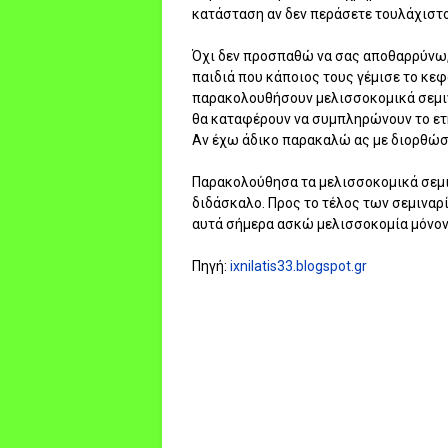
κατάσταση αν δεν περάσετε τουλάχιστον
Όχι δεν προσπαθώ να σας αποθαρρύνω,
παιδιά που κάποιος τους γέμισε το κεφά
παρακολουθήσουν μελισσοκομικά σεμιν
θα καταφέρουν να συμπληρώνουν το ετή
Αν έχω άδικο παρακαλώ ας με διορθώσ
Παρακολούθησα τα μελισσοκομικά σεμινά
διδάσκαλο. Προς το τέλος των σεμιναρίω
αυτά σήμερα ασκώ μελισσοκομία μόνον 
Πηγή:
ixnilatis33.blogspot.gr