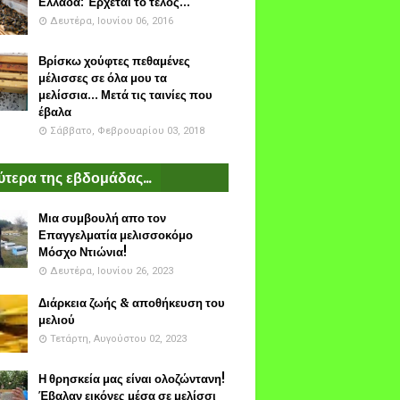
Ελλάδα: Έρχεται το τέλος...
Δευτέρα, Ιουνίου 06, 2016
Βρίσκω χούφτες πεθαμένες
μέλισσες σε όλα μου τα
μελίσσια... Μετά τις ταινίες που
έβαλα
Σάββατο, Φεβρουαρίου 03, 2018
τερα της εβδομάδας...
Μια συμβουλή απο τον
Επαγγελματία μελισσοκόμο
Μόσχο Ντιώνια!
Δευτέρα, Ιουνίου 26, 2023
Διάρκεια ζωής & αποθήκευση του
μελιού
Τετάρτη, Αυγούστου 02, 2023
Η θρησκεία μας είναι ολοζώντανη!
Έβαλαν εικόνες μέσα σε μελίσσι