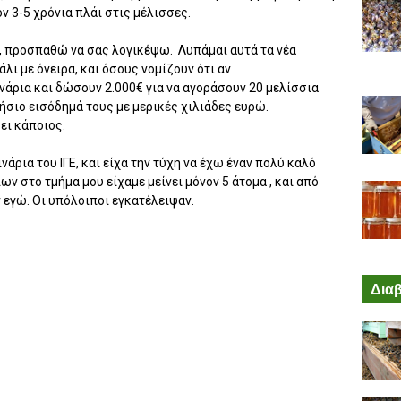
 3-5 χρόνια πλάι στις μέλισσες.
 προσπαθώ να σας λογικέψω. Λυπάμαι αυτά τα νέα
λι με όνειρα, και όσους νομίζουν ότι αν
άρια και δώσουν 2.000€ για να αγοράσουν 20 μελίσσια
σιο εισόδημά τους με μερικές χιλιάδες ευρώ.
ει κάποιος.
ρια του ΙΓΕ, και είχα την τύχη να έχω έναν πολύ καλό
ν στο τμήμα μου είχαμε μείνει μόνον 5 άτομα , και από
εγώ. Οι υπόλοιποι εγκατέλειψαν.
Διαβ