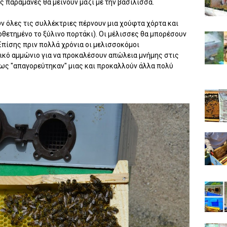
 παραμάνες θα μείνουν μαζί με την βασίλισσα.
ν όλες τις συλλέκτριες πέρνουν μια χούφτα χόρτα και
οθετημένο το ξύλινο πορτάκι). Οι μέλισσες θα μπορέσουν
Επίσης πριν πολλά χρόνια οι μελισσοκόμοι
ικό αμμώνιο για να προκαλέσουν απώλεια μνήμης στις
μως "απαγορεύτηκαν" μιας και προκαλλούν άλλα πολύ