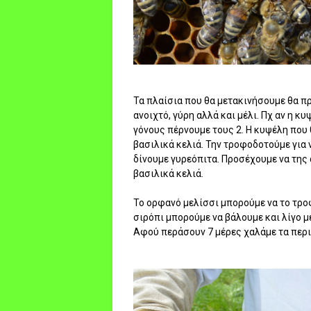
Τα πλαίσια που θα μετακινήσουμε θα πρ
ανοιχτό, γύρη αλλά και μέλι. Πχ αν η κυ
γόνους πέρνουμε τους 2. Η κυψέλη που
βασιλικά κελιά. Την τροφοδοτούμε για ν
δίνουμε γυρεόπιτα. Προσέχουμε να της
βασιλικά κελιά.
Το ορφανό μελίσσι μπορούμε να το τροφ
σιρόπι μπορούμε να βάλουμε και λίγο μέ
Αφού περάσουν 7 μέρες χαλάμε τα περι