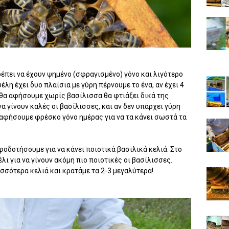
έπει να έχουν ψημένο (σφραγισμένο) γόνο και λιγότερο
ψέλη έχει δυο πλαίσια με γύρη πέρνουμε το ένα, αν έχει 4
 θα αφήσουμε χωρίς βασίλισσα θα φτιάξει δικά της
α γίνουν καλές οι βασίλισσες, και αν δεν υπάρχει γύρη
 αφήσουμε φρέσκο γόνο ημέρας για να τα κάνει σωστά τα
οδοτήσουμε για να κάνει ποιοτικά βασιλικά κελιά. Στο
λι για να γίνουν ακόμη πιο ποιοτικές οι βασίλισσες.
σσότερα κελιά και κρατάμε τα 2-3 μεγαλύτερα!