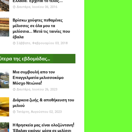
Ελλάδα: Έρχεται το τέλος...
Δευτέρα, Ιουνίου 06, 2016
Βρίσκω χούφτες πεθαμένες
μέλισσες σε όλα μου τα
μελίσσια... Μετά τις ταινίες που
έβαλα
Σάββατο, Φεβρουαρίου 03, 2018
τερα της εβδομάδας...
Μια συμβουλή απο τον
Επαγγελματία μελισσοκόμο
Μόσχο Ντιώνια!
Δευτέρα, Ιουνίου 26, 2023
Διάρκεια ζωής & αποθήκευση του
μελιού
Τετάρτη, Αυγούστου 02, 2023
Η θρησκεία μας είναι ολοζώντανη!
Έβαλαν εικόνες μέσα σε μελίσσι