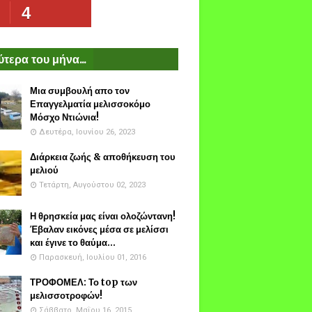
4
τερα του μήνα...
Μια συμβουλή απο τον
Επαγγελματία μελισσοκόμο
Μόσχο Ντιώνια!
Δευτέρα, Ιουνίου 26, 2023
Διάρκεια ζωής & αποθήκευση του
μελιού
Τετάρτη, Αυγούστου 02, 2023
Η θρησκεία μας είναι ολοζώντανη!
Έβαλαν εικόνες μέσα σε μελίσσι
και έγινε το θαύμα...
Παρασκευή, Ιουλίου 01, 2016
ΤΡΟΦΟΜΕΛ: Το top των
μελισσοτροφών!
Σάββατο, Μαΐου 16, 2015