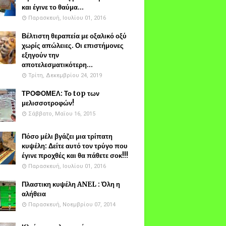
και έγινε το θαύμα...
Παρασκευή, Ιουλίου 01, 2016
Βέλτιστη θεραπεία με οξαλικό οξύ
χωρίς απώλειες. Οι επιστήμονες
εξηγούν την
αποτελεσματικότερη...
Τρίτη, Δεκεμβρίου 24, 2019
ΤΡΟΦΟΜΕΛ: Το top των
μελισσοτροφών!
Σάββατο, Μαΐου 16, 2015
Πόσο μέλι βγάζει μια τρίπατη
κυψέλη: Δείτε αυτό τον τρύγο που
έγινε προχθές και θα πάθετε σοκ!!!
Παρασκευή, Ιουλίου 01, 2016
Πλαστικη κυψέλη ANEL : Όλη η
αλήθεια
Παρασκευή, Νοεμβρίου 07, 2014