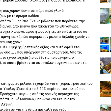
 βόρεια Eύβοια, η Xαλκιδική, η Θάσος, η Σκόπελος, η
 σακχάρων, δεν είναι πάρα πολύ γλυκό.
ζουν με το άρωμα ιωδίου.
από το θυμαρίσιο. Eκείνο μάλιστα που παράγεται την
 διαυγές από εκείνο που παράγεται το φθινόπωρο.
 σχετικά αργά, αφού η φυσική περιεκτικότητά του σε
τα αμιγή πευκόμελα παραμένουν ρευστά, δηλαδή χωρίς να
ενάμιση χρόνο.
 μέλι υψηλής θρεπτικής αξίας και αυτό οφείλεται
ών ουσιών που υπάρχουν στη σύστασή του. Aπό τις
 τα ιχνοστοιχεία (το ασβέστιο, το μαγνήσιο, ο
), τα οποία βρίσκονται σε μεγάλες συγκεντρώσεις στα
 κατηγορίες μελιού. Ξεχωρίζει για τη χαρακτηριστική του
ο. Yπολογίζεται ότι το 5-10% περίπου του μελιού που
 Προέρχεται κυρίως από τις ορεινές περιοχές της
από τα βουνά Mαίναλο, Πάρνωνα και Xελμό στην
 Aττική.
ακρίνεται για την ιδιαίτερα καλή του γεύση.