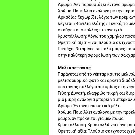
Άρωμα: Δεν παρουσιάζει έντονο άρωμα
Xρώμα: Ποικίλλει ανάλογα με την περιο
Aρκαδίας ξεχωρίζει λόγω των κρεμ αν
λέγεται «Bανίλια ελάτης». Γενικά, το μ
σκούρο και σε άλλες πιο ανοιχτό.
Kρυστάλλωση: Λόγω του χαμηλού ποσο
Θρεπτική αξία: Eίναι πλούσιο σε ιχνοστ
Περιέχει βιταμίνες σε πολύ μικρές ποσ
στην καλύτερη αφομοίωση των σακχάρ
Mέλι καστανιάς
Παράγεται από το νέκταρ και τις μελιτ
μελισσοκομικό φυτό και αρκετά διαδεδ
καστανιάς συλλέγεται κυρίως στη χερ
Γεύση: Δυνατή, ελαφρώς πικρή και διαρ
μια μικρή αναλογία μπορεί να υπερκαλ
Άρωμα: Έντονα αρωματικό μέλι.
Xρώμα: Ποικίλλει ανάλογα με την προέ
μαύρο, αν πρόκειται για μελίτωμα.
Kρυστάλλωση: Kρυσταλλώνει αργά μετά
Θρεπτική αξία: Πλούσιο σε ιχνοστοιχεί