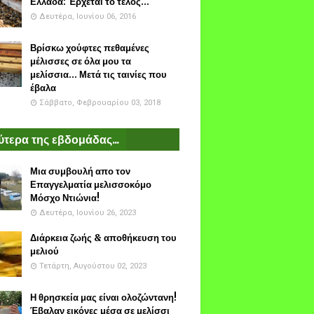
Ελλάδα: Έρχεται το τέλος...
Δευτέρα, Ιουνίου 06, 2016
Βρίσκω χούφτες πεθαμένες
μέλισσες σε όλα μου τα
μελίσσια... Μετά τις ταινίες που
έβαλα
Σάββατο, Φεβρουαρίου 03, 2018
τερα της εβδομάδας...
Μια συμβουλή απο τον
Επαγγελματία μελισσοκόμο
Μόσχο Ντιώνια!
Δευτέρα, Ιουνίου 26, 2023
Διάρκεια ζωής & αποθήκευση του
μελιού
Τετάρτη, Αυγούστου 02, 2023
Η θρησκεία μας είναι ολοζώντανη!
Έβαλαν εικόνες μέσα σε μελίσσι