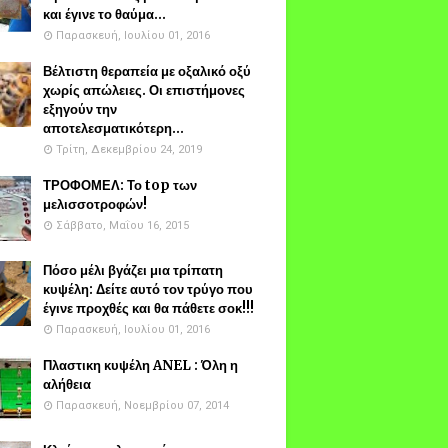
και έγινε το θαύμα...
Παρασκευή, Ιουλίου 01, 2016
Βέλτιστη θεραπεία με οξαλικό οξύ
χωρίς απώλειες. Οι επιστήμονες
εξηγούν την
αποτελεσματικότερη...
Τρίτη, Δεκεμβρίου 24, 2019
ΤΡΟΦΟΜΕΛ: Το top των
μελισσοτροφών!
Σάββατο, Μαΐου 16, 2015
Πόσο μέλι βγάζει μια τρίπατη
κυψέλη: Δείτε αυτό τον τρύγο που
έγινε προχθές και θα πάθετε σοκ!!!
Παρασκευή, Ιουλίου 01, 2016
Πλαστικη κυψέλη ANEL : Όλη η
αλήθεια
Παρασκευή, Νοεμβρίου 07, 2014