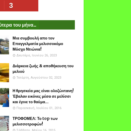
3
τερα του μήνα...
Μια συμβουλή απο τον
Επαγγελματία μελισσοκόμο
Μόσχο Ντιώνια!
Δευτέρα, Ιουνίου 26, 2023
Διάρκεια ζωής & αποθήκευση του
μελιού
Τετάρτη, Αυγούστου 02, 2023
Η θρησκεία μας είναι ολοζώντανη!
Έβαλαν εικόνες μέσα σε μελίσσι
και έγινε το θαύμα...
Παρασκευή, Ιουλίου 01, 2016
ΤΡΟΦΟΜΕΛ: Το top των
μελισσοτροφών!
Σάββατο, Μαΐου 16, 2015