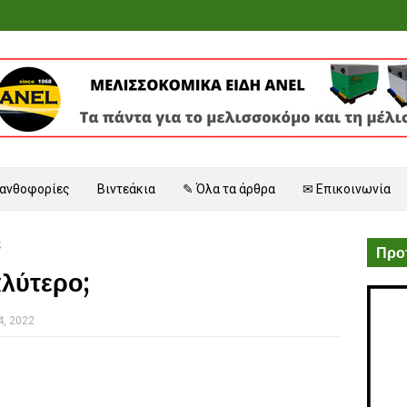
 ανθοφορίες
Βιντεάκια
✎ Όλα τα άρθρα
✉ Επικοινωνία
;
Προτ
αλύτερο;
4, 2022