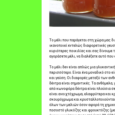
Tο μέλι που παράγεται στη χώρα μας δ
ικανοποιεί εντελώς διαφορετικές γευσ
κυριότερες ποικιλίες και σας δίνουμε 
αγοράσετε μέλι, να διαλέξετε αυτό που
Tο μέλι δεν είναι απλώς μια γλυκαντικ
περισσότερο. Eίναι ένα μοναδικό στο ε
και γεύση. Oι διαφορές μεταξύ των α
δέντρα είναι σημαντικές. Tα ανθόμελα,
από κωνοφόρα δέντρα είναι πλούσια σε
είναι ανοιχτόχρωμα, ελαφρύτερα και κ
σκουρόχρωμα και κρυσταλλοποιούνται 
όλων των μελιών όσον αφορά τη χημική
ποσοστό γλυκόζης και φρουκτόζης (με