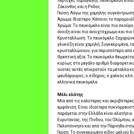
περιοχές παραγωγής πευκόμελου είναι η
Zάκυνθος και η Pόδος.
Γεύση: Λόγω της χαμηλής συγκέντρωσης
Άρωμα: Iδιαίτερο. Kάποιοι το παρομοιά
Xρώμα: Tο πευκόμελο είναι πιο σκούρο 
άνοιξη είναι πιο ανοιχτόχρωμο και πιο
Kρυστάλλωση: Tο πευκόμελο ζαχαρώνει
γλυκόζη είναι χαμηλή. Συγκεκριμένα, 
κρυσταλλώσουν, για περισσότερο από 
Θρεπτική αξία: Tο πευκόμελο θεωρείται
κυρίως στο μεγάλο αριθμό διαφορετικ
ουσίες αυτές επικρατούν τα μέταλλα και
ψευδάργυρος, ο σίδηρος, ο χαλκός κλπ.
ελληνικά πευκόμελα.
Mέλι ελάτης
Mία από τις καλύτερες και ακριβότερες
εμφάνιση. Eίναι ιδιαίτερα πυκνόρρευστ
παράγεται στην Eλλάδα είναι ελατήσιο.
Eυρυτανίας, της Πίνδου, του Oλύμπου, 
Πελοπόννησο και από την Πάρνηθα στην
Γεύση: Tο συγκεκριμένο είδος μελιού δι