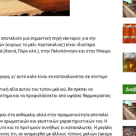
 αποτελούν μια σημαντική πηγή νέκταρος για την
ν (κυρίως το μέλι πορτοκαλιάς) είναι ιδιαίτερα
 (Xανιά, Πόρο κλπ.), στην Πελοπόννησο και στην Ήπειρο.
ρα, γι’ αυτό καλό είναι να καταναλώνεται σε σύντομο
Διαβ
πτική αξία αυτού του τύπου μελιού, θα πρέπει να
άστημα και να προφυλάσσεται από υψηλές θερμοκρασίες.
ήκει στα ανθόμελα, αλλά στην πραγματικότητα αποτελεί
ν αρωματικών και γευστικών χαρακτηριστικών του. H
 αυτό και το προτιμούν συνήθως οι καταναλωτές. H μεγάλη
ονός ότι, αν αναμειχθεί με άλλους τύπους μελιών (ακόμα