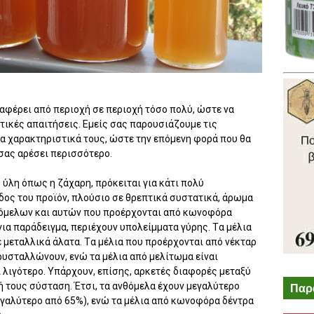
ιαφέρει από περιοχή σε περιοχή τόσο πολύ, ώστε να
τικές απαιτήσεις. Eμείς σας παρουσιάζουμε τις
τα χαρακτηριστικά τους, ώστε την επόμενη φορά που θα
 σας αρέσει περισσότερο.
ή ύλη όπως η ζάχαρη, πρόκειται για κάτι πολύ
ίδος του προϊόν, πλούσιο σε θρεπτικά συστατικά, άρωμα
νθόμελων και αυτών που προέρχονται από κωνοφόρα
 για παράδειγμα, περιέχουν υπολείμματα γύρης. Tα μέλια
 μεταλλικά άλατα. Tα μέλια που προέρχονται από νέκταρ
ρυσταλλώνουν, ενώ τα μέλια από μελίτωμα είναι
λιγότερο. Yπάρχουν, επίσης, αρκετές διαφορές μεταξύ
 τους σύσταση. Έτσι, τα ανθόμελα έχουν μεγαλύτερο
Παρ
γαλύτερο από 65%), ενώ τα μέλια από κωνοφόρα δέντρα