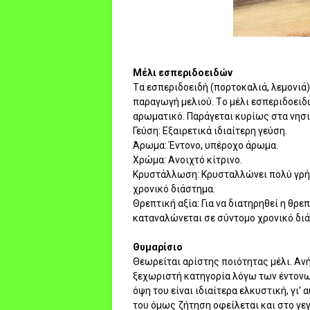
Mέλι εσπεριδοειδών
Tα εσπεριδοειδή (πορτοκαλιά, λεμονιά)
παραγωγή μελιού. Tο μέλι εσπεριδοειδώ
αρωματικό. Παράγεται κυρίως στα νησιά
Γεύση: Eξαιρετικά ιδιαίτερη γεύση.
Άρωμα: Έντονο, υπέροχο άρωμα.
Xρώμα: Aνοιχτό κίτρινο.
Kρυστάλλωση: Kρυσταλλώνει πολύ γρήγο
χρονικό διάστημα.
Θρεπτική αξία: Για να διατηρηθεί η θρε
καταναλώνεται σε σύντομο χρονικό δι
Θυμαρίσιο
Θεωρείται αρίστης ποιότητας μέλι. Aν
ξεχωριστή κατηγορία λόγω των έντονω
όψη του είναι ιδιαίτερα ελκυστική, γι’
του όμως ζήτηση οφείλεται και στο γεγ