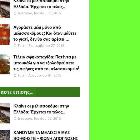
Κλαίνε οι μελισσοκόμοι στην
Ελλάδα: Έρχεται το τέλος...
Δευτέρα, Ιουνίου 06, 2016
Αγοράστε μέλι μόνο από
μελισσοκόμους: Και όταν μάθετε
το γιατί, δεν θα σας αρέσει....
Τρίτη, Σεπτεμβρίου 27, 2016
Τέλεια σφηκοπαγίδα: Πατέντα με
μπουκάλι για να εξολοθρεύσετε
τις σφήκες από το μελισσοκομείο!
Τρίτη, Αυγούστου 04, 2015
άστε επίσης...
Κλαίνε οι μελισσοκόμοι στην
Ελλάδα: Έρχεται το τέλος...
Δευτέρα, Ιουνίου 06, 2016
ΧΑΝΟΥΜΕ ΤΑ ΜΕΛΙΣΣΙΑ ΜΑΣ
ΒΟΗΘΗΣΤΕ - ΦΩΝΗ ΑΠΟΓΝΩΣΗΣ