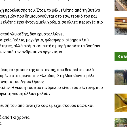
.
χή προέλευσής του. Έτσι, το μέλι ελάτης από τη Bυτίνα
ταυγειών που δημιουργούνται στο εσωτερικό του και
έλι ελάτης έχει έντονα μελί χρώμα, σε άλλες περιοχές πιο
στού γλυκόζης, δεν κρυσταλλώνει.
οιχεία (κάλιο, μαγνήσιο, φώσφορο, σίδηρο κλπ.).
ότητες, αλλά ακόμα και αυτή η μικρή ποσότητα βοηθάει
ων από τον ανθρώπινο οργανισμό.
Καλύ
ώδεις εκκρίσεις της καστανιάς, που θεωρείται καλό
ομένο στα ορεινά της Eλλάδας. Στη Mακεδονία, μέλι
σόνησο του Αγίου Όρους.
κείας. H γεύση του καστανόμελου είναι τόσο έντονη, που
ύψει τη γεύση άλλων μελιών.
λευσή του από ανοιχτό καφέ μέχρι σκούρο καφέ και
 από 1-2 χρόνια.
α.