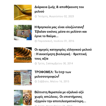
Διάρκεια ζωής & αποθήκευση του
μελιού
Τετάρτη, Αυγούστου 02, 2023
Η θρησκεία μας είναι ολοζώντανη!
Έβαλαν εικόνες μέσα σε μελίσσι και
έγινε το θαύμα...
Παρασκευή, Ιουλίου 01, 2016
Οι αμιγείς κατηγορίες ελληνικού μελιού
: Η ανεκτίμητη βιολογική - θρεπτική
τους αξία
Τρίτη, Σεπτεμβρίου 30, 2014
ΤΡΟΦΟΜΕΛ: Το top των
μελισσοτροφών!
Σάββατο, Μαΐου 16, 2015
Βέλτιστη θεραπεία με οξαλικό οξύ
χωρίς απώλειες. Οι επιστήμονες
εξηγούν την αποτελεσματικότερη...