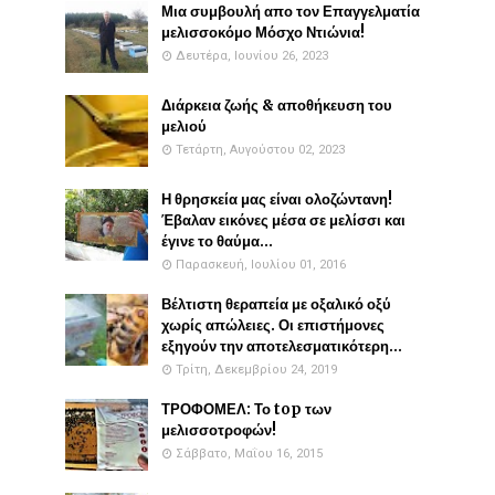
Μια συμβουλή απο τον Επαγγελματία
μελισσοκόμο Μόσχο Ντιώνια!
Δευτέρα, Ιουνίου 26, 2023
Διάρκεια ζωής & αποθήκευση του
μελιού
Τετάρτη, Αυγούστου 02, 2023
Η θρησκεία μας είναι ολοζώντανη!
Έβαλαν εικόνες μέσα σε μελίσσι και
έγινε το θαύμα...
Παρασκευή, Ιουλίου 01, 2016
Βέλτιστη θεραπεία με οξαλικό οξύ
χωρίς απώλειες. Οι επιστήμονες
εξηγούν την αποτελεσματικότερη...
Τρίτη, Δεκεμβρίου 24, 2019
ΤΡΟΦΟΜΕΛ: Το top των
μελισσοτροφών!
Σάββατο, Μαΐου 16, 2015