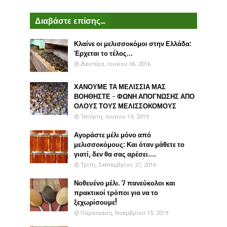
Διαβάστε επίσης...
Κλαίνε οι μελισσοκόμοι στην Ελλάδα:
Έρχεται το τέλος...
Δευτέρα, Ιουνίου 06, 2016
ΧΑΝΟΥΜΕ ΤΑ ΜΕΛΙΣΣΙΑ ΜΑΣ
ΒΟΗΘΗΣΤΕ - ΦΩΝΗ ΑΠΟΓΝΩΣΗΣ ΑΠΟ
ΟΛΟΥΣ ΤΟΥΣ ΜΕΛΙΣΣΟΚΟΜΟΥΣ
Τετάρτη, Ιουνίου 19, 2019
Αγοράστε μέλι μόνο από
μελισσοκόμους: Και όταν μάθετε το
γιατί, δεν θα σας αρέσει....
Τρίτη, Σεπτεμβρίου 27, 2016
Νοθευένο μέλι. 7 πανεύκολοι και
πρακτικοί τρόποι για να το
ξεχωρίσουμε!
Παρασκευή, Νοεμβρίου 15, 2019