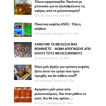
Τέλεια σφηκοπαγίδα: Πατέντα με
μπουκάλι για να εξολοθρεύσετε τις
σφήκες από το μελισσοκομείο!
Τρίτη, Αυγούστου 04, 2015
Πλαστικη κυψέλη ANEL : Όλη η
αλήθεια
Παρασκευή, Νοεμβρίου 07, 2014
ΧΑΝΟΥΜΕ ΤΑ ΜΕΛΙΣΣΙΑ ΜΑΣ
ΒΟΗΘΗΣΤΕ - ΦΩΝΗ ΑΠΟΓΝΩΣΗΣ ΑΠΟ
ΟΛΟΥΣ ΤΟΥΣ ΜΕΛΙΣΣΟΚΟΜΟΥΣ
Τετάρτη, Ιουνίου 19, 2019
Πόσο μέλι βγάζει μια τρίπατη κυψέλη:
Δείτε αυτό τον τρύγο που έγινε
προχθές και θα πάθετε σοκ!!!
Παρασκευή, Ιουλίου 01, 2016
Αγοράστε μέλι μόνο από
μελισσοκόμους: Και όταν μάθετε το
γιατί, δεν θα σας αρέσει....
Τρίτη, Σεπτεμβρίου 27, 2016