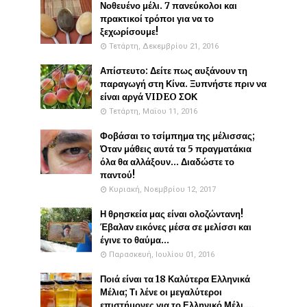
Νοθευένο μέλι. 7 πανεύκολοι και
πρακτικοί τρόποι για να το
ξεχωρίσουμε!
Τετάρτη, Δεκεμβρίου 21, 2016
Απίστευτο: Δείτε πως αυξάνουν τη
παραγωγή στη Κίνα. Ξυπνήστε πριν να
είναι αργά VIDEO ΣΟΚ
Τετάρτη, Μαΐου 11, 2016
Φοβάσαι το τσίμπημα της μέλισσας;
Όταν μάθεις αυτά τα 5 πραγματάκια
όλα θα αλλάξουν... Διαδώστε το
παντού!
Κυριακή, Νοεμβρίου 12, 2017
Η θρησκεία μας είναι ολοζώντανη!
Έβαλαν εικόνες μέσα σε μελίσσι και
έγινε το θαύμα...
Παρασκευή, Ιουλίου 01, 2016
Ποιά είναι τα 18 Καλύτερα Ελληνικά
Μέλια; Τι λένε οι μεγαλύτεροι
επιστήμονες για το Ελληνικό Μέλι....