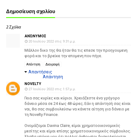
Δημοσίευση σχολίου
2 Σχόλια
ΑΝΏΝΥΜΟΣ
20 Ιουλίου 2022 στις 9:31 μ.μ.
Μάλλον δικο της θα ήταν θα τις επεσε την προηγουμενη
φορά και το βρείκε την επομενη που πήγε.
Απάντηση
Διαγραφή
Απαντήσεις
Απάντηση
NOVELTY
27 Ιουλίου 2022 στις 1:57 μ.μ.
Γεια σας κυρίες και κύριοι. Χρειάζεστε ένα γρήγορο
δάνειο μέσα σε 24 έως 48 ώρες; Εάν η απάντησή σας είναι
ναι, θα σας συμβουλεύσω να κάνετε αίτηση για δάνειο με
τη Novelty Finance.
Ονομάζομαι Davina Claire, είμαι χρηματοοικονομικός
μεσίτης και είμαι επίσης χρηματοοικονομικός σύμβουλος.
Έλαβα υπόψη μου ότι πολλοί άνθρωποι δυσκολεύονται