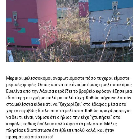
Μερικοί μελισσοκόμοι αναρωτιόμαστε πόσο τυχεροί είμαστε
μερικές φορές. Όπως και να το κάνουμε όμως η μελισσοκόμος
Ευελίνα απο την Λάρισα κερδίζει το βραβείο εφόσον έζησε μια
ιδιαίτερη στιγμή με πολύ μα πολύ τύχη. Καθώς πήγαινε λοιπόν
στα μελίσσια είδε κάτι να "ξεχωρίζει" στο έδαφος μέσα στα
χόρτα ακριβώς δίπλα απο τα μελίσσια. Καθώς προχώρησε για
να δει τι είναι, νόμισε ότι ο ήλιος την είχε "χτυπήσει" στο
κεφάλι, καθώς δούλευε πολύ ώρα στα μελίσσια. Μόλις
πλησίασε διαπίστωσε ότι έβλεπε πολύ καλά, και ήταν
πραγματικά απίστευτο!