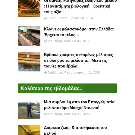
Οι αμιγείς κατηγορίες ελληνικού μελιού
: Η ανεκτίμητη βιολογική - θρεπτική
τους αξία
Τρίτη, Σεπτεμβρίου 30, 2014
Κλαίνε οι μελισσοκόμοι στην Ελλάδα:
Έρχεται το τέλος...
Δευτέρα, Ιουνίου 06, 2016
Βρίσκω χούφτες πεθαμένες μέλισσες
σε όλα μου τα μελίσσια... Μετά τις
ταινίες που έβαλα
Σάββατο, Φεβρουαρίου 03, 2018
Καλύτερα της εβδομάδας...
Μια συμβουλή απο τον Επαγγελματία
μελισσοκόμο Μόσχο Ντιώνια!
Δευτέρα, Ιουνίου 26, 2023
Διάρκεια ζωής & αποθήκευση του
μελιού