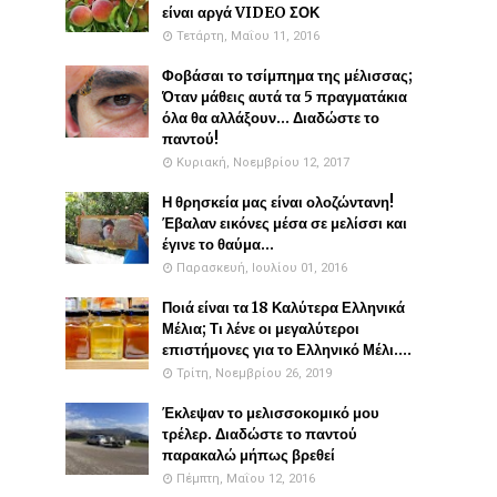
είναι αργά VIDEO ΣΟΚ
Τετάρτη, Μαΐου 11, 2016
Φοβάσαι το τσίμπημα της μέλισσας;
Όταν μάθεις αυτά τα 5 πραγματάκια
όλα θα αλλάξουν... Διαδώστε το
παντού!
Κυριακή, Νοεμβρίου 12, 2017
Η θρησκεία μας είναι ολοζώντανη!
Έβαλαν εικόνες μέσα σε μελίσσι και
έγινε το θαύμα...
Παρασκευή, Ιουλίου 01, 2016
Ποιά είναι τα 18 Καλύτερα Ελληνικά
Μέλια; Τι λένε οι μεγαλύτεροι
επιστήμονες για το Ελληνικό Μέλι....
Τρίτη, Νοεμβρίου 26, 2019
Έκλεψαν το μελισσοκομικό μου
τρέλερ. Διαδώστε το παντού
παρακαλώ μήπως βρεθεί
Πέμπτη, Μαΐου 12, 2016