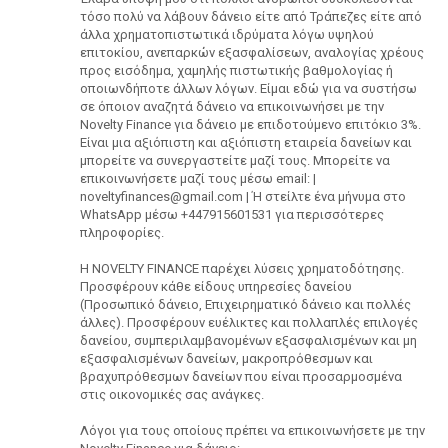
τόσο πολύ να λάβουν δάνειο είτε από Τράπεζες είτε από
άλλα χρηματοπιστωτικά ιδρύματα λόγω υψηλού
επιτοκίου, ανεπαρκών εξασφαλίσεων, αναλογίας χρέους
προς εισόδημα, χαμηλής πιστωτικής βαθμολογίας ή
οποιωνδήποτε άλλων λόγων. Είμαι εδώ για να συστήσω
σε όποιον αναζητά δάνειο να επικοινωνήσει με την
Novelty Finance για δάνειο με επιδοτούμενο επιτόκιο 3%.
Είναι μια αξιόπιστη και αξιόπιστη εταιρεία δανείων και
μπορείτε να συνεργαστείτε μαζί τους. Μπορείτε να
επικοινωνήσετε μαζί τους μέσω email: |
noveltyfinances@gmail.com | Ή στείλτε ένα μήνυμα στο
WhatsApp μέσω +447915601531 για περισσότερες
πληροφορίες.
Η NOVELTY FINANCE παρέχει λύσεις χρηματοδότησης.
Προσφέρουν κάθε είδους υπηρεσίες δανείου
(Προσωπικό δάνειο, Επιχειρηματικό δάνειο και πολλές
άλλες). Προσφέρουν ευέλικτες και πολλαπλές επιλογές
δανείου, συμπεριλαμβανομένων εξασφαλισμένων και μη
εξασφαλισμένων δανείων, μακροπρόθεσμων και
βραχυπρόθεσμων δανείων που είναι προσαρμοσμένα
στις οικονομικές σας ανάγκες.
Λόγοι για τους οποίους πρέπει να επικοινωνήσετε με την