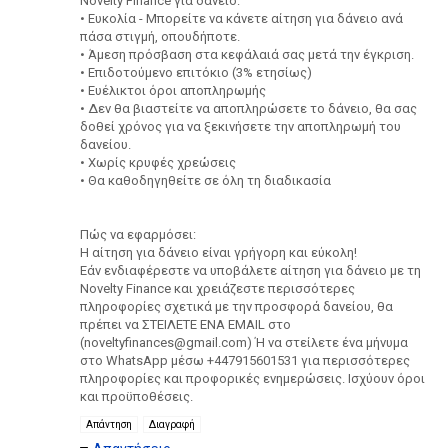
Novelty Finance για δάνειο:
• Ευκολία - Μπορείτε να κάνετε αίτηση για δάνειο ανά
πάσα στιγμή, οπουδήποτε.
• Άμεση πρόσβαση στα κεφάλαιά σας μετά την έγκριση.
• Επιδοτούμενο επιτόκιο (3% ετησίως)
• Ευέλικτοι όροι αποπληρωμής
• Δεν θα βιαστείτε να αποπληρώσετε το δάνειο, θα σας
δοθεί χρόνος για να ξεκινήσετε την αποπληρωμή του
δανείου.
• Χωρίς κρυφές χρεώσεις
• Θα καθοδηγηθείτε σε όλη τη διαδικασία
Πώς να εφαρμόσει:
Η αίτηση για δάνειο είναι γρήγορη και εύκολη!
Εάν ενδιαφέρεστε να υποβάλετε αίτηση για δάνειο με τη
Novelty Finance και χρειάζεστε περισσότερες
πληροφορίες σχετικά με την προσφορά δανείου, θα
πρέπει να ΣΤΕΙΛΕΤΕ ΕΝΑ EMAIL στο
(noveltyfinances@gmail.com) Ή να στείλετε ένα μήνυμα
στο WhatsApp μέσω +447915601531 για περισσότερες
πληροφορίες και προφορικές ενημερώσεις. Ισχύουν όροι
και προϋποθέσεις.
Απάντηση
Διαγραφή