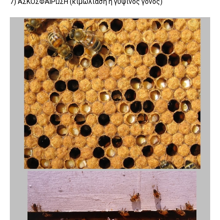
7) ΑΣΚΟΣΦΑΙΡΩΣΗ (κιμωλίαση ή γύψινος γόνος)