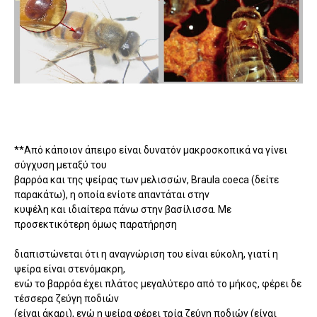
**Από κάποιον άπειρο είναι δυνατόν µακροσκοπικά να γίνει
σύγχυση µεταξύ του
βαρρόα και της ψείρας των µελισσών, Braula coeca (δείτε
παρακάτω), η οποία ενίοτε απαντάται στην
κυψέλη και ιδιαίτερα πάνω στην βασίλισσα. Με
προσεκτικότερη όµως παρατήρηση
διαπιστώνεται ότι η αναγνώριση του είναι εύκολη, γιατί η
ψείρα είναι στενόµακρη,
ενώ το βαρρόα έχει πλάτος µεγαλύτερο από το µήκος, φέρει δε
τέσσερα ζεύγη ποδιών
(είναι άκαρι), ενώ η ψείρα φέρει τρία ζεύγη ποδιών (είναι