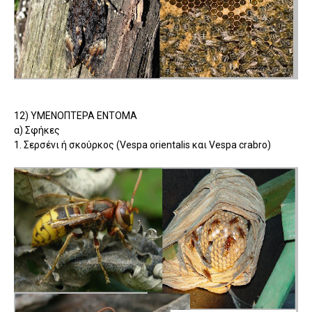
12) YMENOΠΤΕΡΑ ΕΝΤΟΜΑ
α) Σφήκες
1. Σερσένι ή σκούρκος (Vespa orientalis και Vespa crabro)