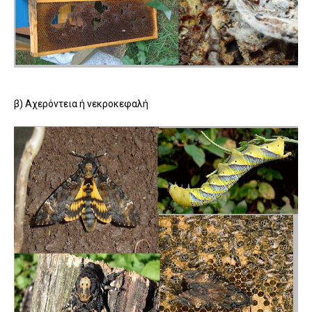
β) Aχερόντεια ή νεκροκεφαλή