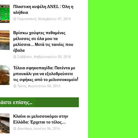
Πλαστικη κυψέλη ANEL : Όλη η
αλήθεια
Παρασκευή, Νοεμβρίου 07, 2014
Βρίσκω χούφτες πεθαμένες
μέλισσες σε όλα μου τα
μελίσσια... Μετά τις ταινίες που
έβαλα
Σάββατο, Φεβρουαρίου 03, 2018
Τέλεια σφηκοπαγίδα: Πατέντα με
μπουκάλι για να εξολοθρεύσετε
τις σφήκες από το μελισσοκομείο!
Τρίτη, Αυγούστου 04, 2015
άστε επίσης...
Κλαίνε οι μελισσοκόμοι στην
Ελλάδα: Έρχεται το τέλος...
Δευτέρα, Ιουνίου 06, 2016