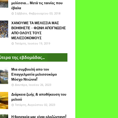
μελίσσια... Μετά τις ταινίες που
έβαλα
Σάββατο, Φεβρουαρίου 03, 2018
ΧΑΝΟΥΜΕ ΤΑ ΜΕΛΙΣΣΙΑ ΜΑΣ
ΒΟΗΘΗΣΤΕ - ΦΩΝΗ ΑΠΟΓΝΩΣΗΣ
ΑΠΟ ΟΛΟΥΣ ΤΟΥΣ
ΜΕΛΙΣΣΟΚΟΜΟΥΣ
Τετάρτη, Ιουνίου 19, 2019
τερα της εβδομάδας...
Μια συμβουλή απο τον
Επαγγελματία μελισσοκόμο
Μόσχο Ντιώνια!
Δευτέρα, Ιουνίου 26, 2023
Διάρκεια ζωής & αποθήκευση του
μελιού
Τετάρτη, Αυγούστου 02, 2023
Η θρησκεία μας είναι ολοζώντανη!