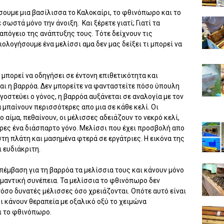
σουμε μια βασίλισσα το Καλοκαίρι, το φθινόπωρο και το
σωστά μόνο την άνοιξη. Και ξέρετε γιατί; Γιατί τα
απόγειο της ανάπτυξης τους. Τότε δείχνουν τις
ολογήσουμε ένα μελίσσι αμα δεν μας δείξει τι μπορεί να
μπορεί να οδηγήσει σε έντονη επιθετικότητα και
αι η βαρρόα. Δεν μπορείτε να φανταστείτε πόσο ύπουλη
ιγοστεύει ο γόνος, η βαρρόα αυξάνεται σε αναλογία με τον
α μπαίνουν περισσότερες απο μια σε κάθε κελί. Οι
 αίμα, πεθαίνουν, οι μέλισσες αδειάζουν το νεκρό κελί,
έρες ένα διάσπαρτο γόνο. Μελίσσι που έχει προσβολή απο
τη πλάτη και μασημένα φτερά σε εργάτριες. Η εικόνα της
ι ευδιάκριτη.
έμβαση για τη βαρρόα τα μελίσσια τους και κάνουν μόνο
ημαντική συνέπεια. Τα μελίσσια το φθινόπωρο δεν
σο δυνατές μέλισσες όσο χρειάζονται. Οπότε αυτό είναι
ι κάνουν θεραπεία με οξαλικό οξύ το χειμώνα
ι το φθινόπωρο.