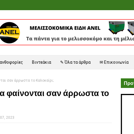
 ανθοφορίες
Βιντεάκια
✎ Όλα τα άρθρα
✉ Επικοινωνία
νται σαν άρρωστα το Καλοκαίρι;
Προτ
σια φαίνονται σαν άρρωστα το
07, 2023