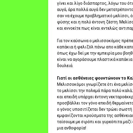
γίνει και λίγο διάσπαρτος, λόγω του ότ
αυγά, άρα πολλά αυγά δεν μετατρέπονται
σαν να έχουμε προβληματικό μελίσσι, 
φύσης και η πολύ έντονη ζέστη. Μελίσσ
και εννοείτε πως είναι εντελώς αντιπα
Για τον καύσωνα ο μελισσοκόμος πρέπε
καπάκια ή φελιζόλ πάνω απο κάθε καπά
όπως έχω δεί με την εμπειρία μου βοη
είναι να αγοράσουμε πλαστικά καπάκια
δουλειά.
Γιατί οι ασθένειες φουντώνουν το Κα
Μελισσοκόμοι γνωρίζετε ότι ένα μελίσσ
το μελίσσι την πολεμά πάρα πολύ καλά;
και επειδή υπάρχει έντονη νεκταροέκκ
προσβάλλει τον γόνο επειδή θερμαίνετα
ο γόνος υποσιτίζεται δεν τρώει σωστή 
εμφανίζονται κρούσματα της ασθένειας
ταίσουμε με σιρόπι και γυρεόπιτα μαζ
μια ανθοφορία!