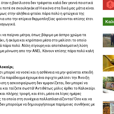
ι όταν η βασίλισσα δεν τρέφεται καλά δεν γεννά ποιοτικά
 ποτέ σε σκουληκάκια! Η εικόνα στα δικά μας μάτια είναι
όμως στην αλήθεια φταίει πάρα πολύ η φτώχεια της
ια υπο την επίρεια θερμοπληξίας φαίνονται επίσης έτσι
Καλύ
ραγωγικά.
ι να παίρνει μέτρα, όπως βάψιμο με άσπρο χρώμα τα
κι, ή ακόμα και κηρόπανο μέσα στο μελίσσι το οποίο
θά πάρα πολύ. Άλλη σίγουρη και αποτελεσματική λύση
 με μόνωση απο την ANEL. Κάνουν επίσης πάρα πολύ καλή
λοκαίρι;
ι μπορεί να νοσεί και η ασθένεια να μην φαίνεται επειδή
 Για παράδειγμα έχουμε ένα σφιχτο μελίσσι την Άνοιξη
ριση η ασκοσφαίρωση δεν εμφανίζεται, δεν μπορεί να
ι και ταίζετε σωστά! Αντιθέτως μόλις έρθει το Καλοκαίρι
και πλήρης τροφή, και έτσι, μέσα σε λίγες ημέρες
 τα οποία στη συνέχεια πολλαπλασιάζονται! Όσο και να
ί δεν μπορούμε να δημιουργήσουμε παρόμοιες συνθήκες με