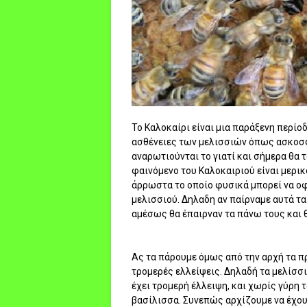
Το Καλοκαίρι είναι μια παράξενη περίο
ασθένειες των μελισσιών όπως ασκοσφ
αναρωτιούνται το γιατί και σήμερα θα 
φαινόμενο του Καλοκαιριού είναι μερι
άρρωστα το οποίο φυσικά μπορεί να οφε
μελισσιού. Δηλαδη αν παίρναμε αυτά τα
αμέσως θα έπαιρναν τα πάνω τους και θ
Ας τα πάρουμε όμως από την αρχή τα π
τρομερές ελλείψεις. Δηλαδή τα μελίσσ
έχει τρομερή έλλειψη, και χωρίς γύρη 
βασίλισσα. Συνεπώς αρχίζουμε να έχου