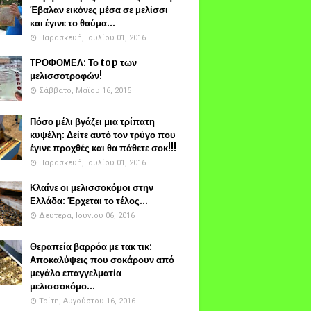
Έβαλαν εικόνες μέσα σε μελίσσι
και έγινε το θαύμα...
Παρασκευή, Ιουλίου 01, 2016
ΤΡΟΦΟΜΕΛ: Το top των
μελισσοτροφών!
Σάββατο, Μαΐου 16, 2015
Πόσο μέλι βγάζει μια τρίπατη
κυψέλη: Δείτε αυτό τον τρύγο που
έγινε προχθές και θα πάθετε σοκ!!!
Παρασκευή, Ιουλίου 01, 2016
Κλαίνε οι μελισσοκόμοι στην
Ελλάδα: Έρχεται το τέλος...
Δευτέρα, Ιουνίου 06, 2016
Θεραπεία βαρρόα με τακ τικ:
Αποκαλύψεις που σοκάρουν από
μεγάλο επαγγελματία
μελισσοκόμο...
Τρίτη, Αυγούστου 16, 2016