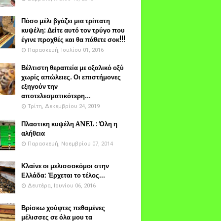
Πόσο μέλι βγάζει μια τρίπατη
κυψέλη: Δείτε αυτό τον τρύγο που
έγινε προχθές και θα πάθετε σοκ!!!
Παρασκευή, Ιουλίου 01, 2016
Βέλτιστη θεραπεία με οξαλικό οξύ
χωρίς απώλειες. Οι επιστήμονες
εξηγούν την
αποτελεσματικότερη...
Τρίτη, Δεκεμβρίου 24, 2019
Πλαστικη κυψέλη ANEL : Όλη η
αλήθεια
Παρασκευή, Νοεμβρίου 07, 2014
Κλαίνε οι μελισσοκόμοι στην
Ελλάδα: Έρχεται το τέλος...
Δευτέρα, Ιουνίου 06, 2016
Βρίσκω χούφτες πεθαμένες
μέλισσες σε όλα μου τα