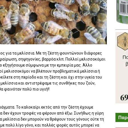
δος για τα μελίσσια. Με τη ζέστη φουντώνουν διάφορες
αίρωση, σηψηγονίες, βαρρόα κλπ. Πολλοί μελισσοκόμοι
το εξηγήσουμε σύμφωνα με την εμπειρία μας. Άλλο
κοί μελισσοκόμοι να βλέπουν προβληματικά μελίσσια ή
ίλετε στη περίοδο και τη ζέστη και όχι στην υγεία του
 μελίσσια και αντιστρέφαμε τις συνθήκες που ζούν,
α φαινόταν πολύ πιο υγιή!!
ράγματα. Το καλοκαίρι εκτός από την ζέστη έχουμε
ια δεν έχουν τροφές να φέρουν από έξω. Συνήθως η γύρη
Παρ
τα μελίσσια δεν μπορούν να θρέψουν τους γόνους ούτε τη
με πολύ λίγο γόνο, και πολλές φορές αυτός μπορεί να