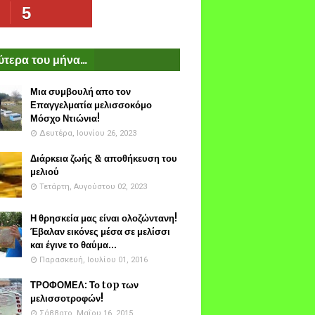
5
τερα του μήνα...
Μια συμβουλή απο τον
Επαγγελματία μελισσοκόμο
Μόσχο Ντιώνια!
Δευτέρα, Ιουνίου 26, 2023
Διάρκεια ζωής & αποθήκευση του
μελιού
Τετάρτη, Αυγούστου 02, 2023
Η θρησκεία μας είναι ολοζώντανη!
Έβαλαν εικόνες μέσα σε μελίσσι
και έγινε το θαύμα...
Παρασκευή, Ιουλίου 01, 2016
ΤΡΟΦΟΜΕΛ: Το top των
μελισσοτροφών!
Σάββατο, Μαΐου 16, 2015