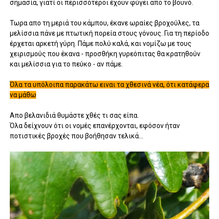
σημασία, γιατί οι περισσότεροι έχουν φύγει απο το βουνό.
Τωρα απο τη μεριά του κάμπου, έκανε ωραίες βροχούλες, τα
μελίσσια πάνε με πτωτική πορεία στους γόνους. Για τη περίοδο
έρχεται αρκετή γύρη. Πάμε πολύ καλά, και νομίζω με τους
χειρισμούς που έκανα - προσθήκη γυρεόπιτας θα κρατηθούν
και μελίσσια για το πεύκο - αν πάμε.
Όλα τα υπόλοιπα παρακάτω ειναι τα χθεσινά νέα, ότι κατάφερα
να μάθω
Απο βελανιδιά θυμάστε χθές τι σας είπα.
Όλα δείχνουν ότι οι νομές επανέρχονται, εφόσον ήταν
ποτιστικές βροχές που βοήθησαν τελικά...