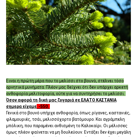
Ειναι η πρώτη μέρα που το μελίσσι στο βουνό, στέλνει τόσο
αρνητικά μυνήματα. Πλέον μας δείχνει ότι δεν υπάρχει αρκετή
ανθοφορία μελιτοφορία, ούτε για να συντηρήσει το μελίσσι.
Όσον αφορά τη δική μας ζυγαριά σε ΕΛΑΤΟ ΚΑΣΤΑΝΙΑ
σημερα είχαμε
-550.
Γενικά στο βουνό υπήρχε ανθοφορία, όπως ρίγανες, καστανιές,
φλαμουριές, τσάι, μελισσόχορτο βατόμουρο. Και αγράμπελη
μπόλικη, που παραμένει ανθισμένη το Καλοκαίρι. Οι μέλισσες
όμως πλέον φαίνεται να μη δουλεύουν. Εντάξει δεν έχει μεγάλη