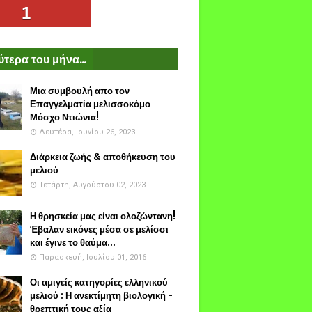
1
τερα του μήνα...
Μια συμβουλή απο τον
Επαγγελματία μελισσοκόμο
Μόσχο Ντιώνια!
Δευτέρα, Ιουνίου 26, 2023
Διάρκεια ζωής & αποθήκευση του
μελιού
Τετάρτη, Αυγούστου 02, 2023
Η θρησκεία μας είναι ολοζώντανη!
Έβαλαν εικόνες μέσα σε μελίσσι
και έγινε το θαύμα...
Παρασκευή, Ιουλίου 01, 2016
Οι αμιγείς κατηγορίες ελληνικού
μελιού : Η ανεκτίμητη βιολογική -
θρεπτική τους αξία