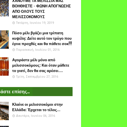
ΧΑΝΟΥΜΕ ΤΑ ΜΕΛΙΣΣΙΑ ΜΑΣ
ΒΟΗΘΗΣΤΕ - ΦΩΝΗ ΑΠΟΓΝΩΣΗΣ
ΑΠΟ ΟΛΟΥΣ ΤΟΥΣ
ΜΕΛΙΣΣΟΚΟΜΟΥΣ
Τετάρτη, Ιουνίου 19, 2019
Πόσο μέλι βγάζει μια τρίπατη
κυψέλη: Δείτε αυτό τον τρύγο που
έγινε προχθές και θα πάθετε σοκ!!!
Παρασκευή, Ιουλίου 01, 2016
Αγοράστε μέλι μόνο από
μελισσοκόμους: Και όταν μάθετε
το γιατί, δεν θα σας αρέσει....
Τρίτη, Σεπτεμβρίου 27, 2016
άστε επίσης...
Κλαίνε οι μελισσοκόμοι στην
Ελλάδα: Έρχεται το τέλος...
Δευτέρα, Ιουνίου 06, 2016