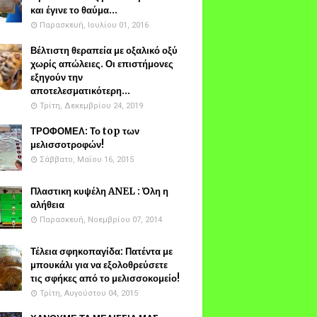
και έγινε το θαύμα...
Παρασκευή, Ιουλίου 01, 2016
Βέλτιστη θεραπεία με οξαλικό οξύ
χωρίς απώλειες. Οι επιστήμονες
εξηγούν την
αποτελεσματικότερη...
Τρίτη, Δεκεμβρίου 24, 2019
ΤΡΟΦΟΜΕΛ: Το top των
μελισσοτροφών!
Σάββατο, Μαΐου 16, 2015
Πλαστικη κυψέλη ANEL : Όλη η
αλήθεια
Παρασκευή, Νοεμβρίου 07, 2014
Τέλεια σφηκοπαγίδα: Πατέντα με
μπουκάλι για να εξολοθρεύσετε
τις σφήκες από το μελισσοκομείο!
Τρίτη, Αυγούστου 04, 2015