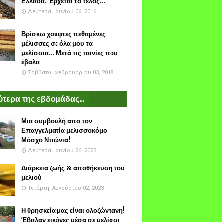
Ελλάδα: Έρχεται το τέλος...
Δευτέρα, Ιουνίου 06, 2016
Βρίσκω χούφτες πεθαμένες
μέλισσες σε όλα μου τα
μελίσσια... Μετά τις ταινίες που
έβαλα
Σάββατο, Φεβρουαρίου 03, 2018
τερα της εβδομάδας...
Μια συμβουλή απο τον
Επαγγελματία μελισσοκόμο
Μόσχο Ντιώνια!
Δευτέρα, Ιουνίου 26, 2023
Διάρκεια ζωής & αποθήκευση του
μελιού
Τετάρτη, Αυγούστου 02, 2023
Η θρησκεία μας είναι ολοζώντανη!
Έβαλαν εικόνες μέσα σε μελίσσι