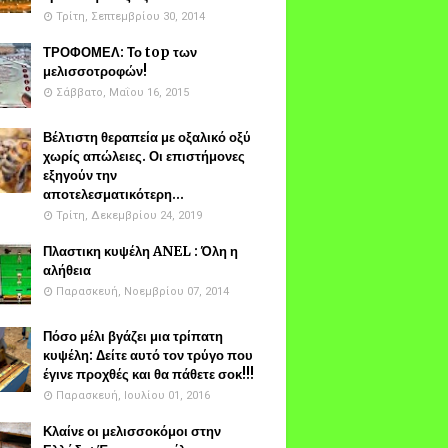
Τρίτη, Σεπτεμβρίου 30, 2014
ΤΡΟΦΟΜΕΛ: Το top των
μελισσοτροφών!
Σάββατο, Μαΐου 16, 2015
Βέλτιστη θεραπεία με οξαλικό οξύ
χωρίς απώλειες. Οι επιστήμονες
εξηγούν την
αποτελεσματικότερη...
Τρίτη, Δεκεμβρίου 24, 2019
Πλαστικη κυψέλη ANEL : Όλη η
αλήθεια
Παρασκευή, Νοεμβρίου 07, 2014
Πόσο μέλι βγάζει μια τρίπατη
κυψέλη: Δείτε αυτό τον τρύγο που
έγινε προχθές και θα πάθετε σοκ!!!
Παρασκευή, Ιουλίου 01, 2016
Κλαίνε οι μελισσοκόμοι στην