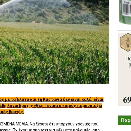
 με τα Έλατα και τη Καστανιά δεν ειναι καλά. Είναι
έβη λόγω βροχής χθές. Γενικά ο καιρός παρουσιάζει
ικές βροχές.
Παρ
ΡΟΣΜΕΝΑ ΜΕΛΙΑ. Να ξέρετε ότι υπάρχουν χρονιές που
μένεις. Πχ έχουμε ακούσει για μέλι απο καλαμιές, απο