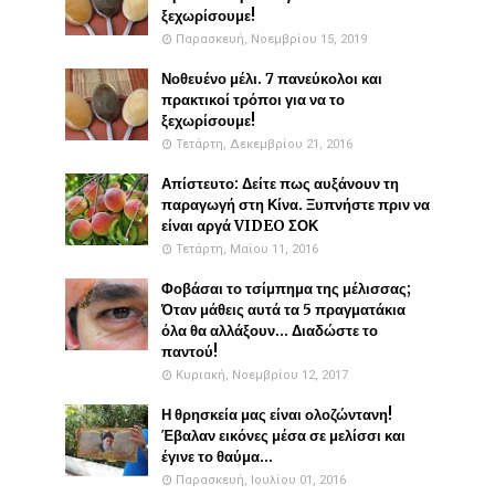
ξεχωρίσουμε!
Παρασκευή, Νοεμβρίου 15, 2019
Νοθευένο μέλι. 7 πανεύκολοι και
πρακτικοί τρόποι για να το
ξεχωρίσουμε!
Τετάρτη, Δεκεμβρίου 21, 2016
Απίστευτο: Δείτε πως αυξάνουν τη
παραγωγή στη Κίνα. Ξυπνήστε πριν να
είναι αργά VIDEO ΣΟΚ
Τετάρτη, Μαΐου 11, 2016
Φοβάσαι το τσίμπημα της μέλισσας;
Όταν μάθεις αυτά τα 5 πραγματάκια
όλα θα αλλάξουν... Διαδώστε το
παντού!
Κυριακή, Νοεμβρίου 12, 2017
Η θρησκεία μας είναι ολοζώντανη!
Έβαλαν εικόνες μέσα σε μελίσσι και
έγινε το θαύμα...
Παρασκευή, Ιουλίου 01, 2016