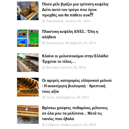
Πόσο μέλι βγάζει μια τρίπατη κυψέλη:
Δείτε αυτό τον τρύγο που έγινε
προχθές και θα πάθετε σοκ!!!
Παρασκευή, Ιουλίου 01, 2016
Πλαστικη κυψέλη ANEL : Όλη η
αλήθεια
Παρασκευή, Νοεμβρίου 07, 2014
Κλαίνε οι μελισσοκόμοι στην Ελλάδα:
Έρχεται το τέλος...
Δευτέρα, Ιουνίου 06, 2016
Οι αμιγείς κατηγορίες ελληνικού μελιού
: Η ανεκτίμητη βιολογική - θρεπτική
τους αξία
Τρίτη, Σεπτεμβρίου 30, 2014
Βρίσκω χούφτες πεθαμένες μέλισσες
σε όλα μου τα μελίσσια... Μετά τις
ταινίες που έβαλα
Σάββατο, Φεβρουαρίου 03, 2018