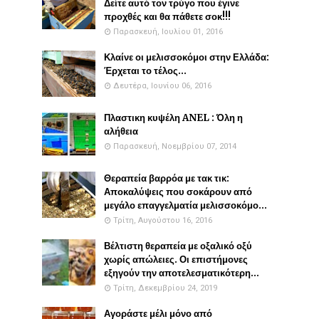
Δείτε αυτό τον τρύγο που έγινε
προχθές και θα πάθετε σοκ!!!
Παρασκευή, Ιουλίου 01, 2016
Κλαίνε οι μελισσοκόμοι στην Ελλάδα:
Έρχεται το τέλος...
Δευτέρα, Ιουνίου 06, 2016
Πλαστικη κυψέλη ANEL : Όλη η
αλήθεια
Παρασκευή, Νοεμβρίου 07, 2014
Θεραπεία βαρρόα με τακ τικ:
Αποκαλύψεις που σοκάρουν από
μεγάλο επαγγελματία μελισσοκόμο...
Τρίτη, Αυγούστου 16, 2016
Βέλτιστη θεραπεία με οξαλικό οξύ
χωρίς απώλειες. Οι επιστήμονες
εξηγούν την αποτελεσματικότερη...
Τρίτη, Δεκεμβρίου 24, 2019
Αγοράστε μέλι μόνο από