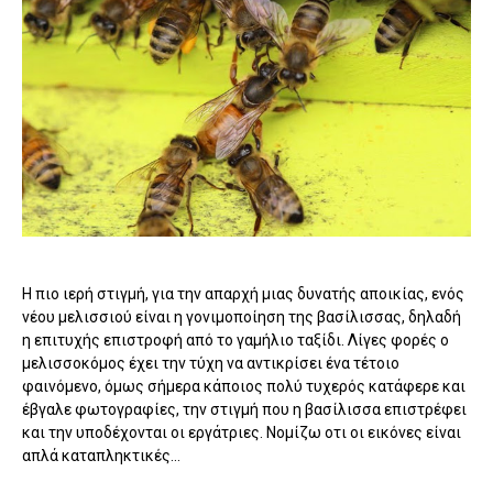
Η πιο ιερή στιγμή, για την απαρχή μιας δυνατής αποικίας, ενός
νέου μελισσιού είναι η γονιμοποίηση της βασίλισσας, δηλαδή
η επιτυχής επιστροφή από το γαμήλιο ταξίδι. Λίγες φορές ο
μελισσοκόμος έχει την τύχη να αντικρίσει ένα τέτοιο
φαινόμενο, όμως σήμερα κάποιος πολύ τυχερός κατάφερε και
έβγαλε φωτογραφίες, την στιγμή που η βασίλισσα επιστρέφει
και την υποδέχονται οι εργάτριες. Νομίζω οτι οι εικόνες είναι
απλά καταπληκτικές...