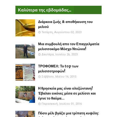
Καλύτερα της εβδομάδας...
Διάρκεια ζωής & αποθήκευση του
μελιού
Τετάρτη, Αυγούστου 02, 2023
Μια συμβουλή απο τον Επαγγελματία
μελισσοκόμο Μόσχο Ντιώνια!
Δευτέρα, Ιουνίου 26, 2023
ΤΡΟΦΟΜΕΛ: Το top των
μελισσοτροφών!
Σάββατο, Μαΐου 16, 2015
Η θρησκεία μας είναι ολοζώντανη!
Έβαλαν εικόνες μέσα σε μελίσσι και
έγινε το θαύμα...
Παρασκευή, Ιουλίου 01, 2016
Πόσο μέλι βγάζει μια τρίπατη κυψέλη: