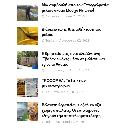
Μια συμβουλή απο τον Επαγγελματία
μελισσοκόμο Μόσχο Ντιώνια!
Δευτέρα, Ιουνίου 26, 2023
Διάρκεια ζωής & αποθήκευση του
μελιού
Τετάρτη, Αυγούστου 02, 2023
Η θρησκεία μας είναι ολοζώντανη!
Έβαλαν εικόνες μέσα σε μελίσσι και
έγινε το θαύμα...
Παρασκευή, Ιουλίου 01, 2016
ΤΡΟΦΟΜΕΛ: Το top των
μελισσοτροφών!
Σάββατο, Μαΐου 16, 2015
Βέλτιστη θεραπεία με οξαλικό οξύ
χωρίς απώλειες. Οι επιστήμονες
εξηγούν την αποτελεσματικότερη...
Τρίτη, Δεκεμβρίου 24, 2019