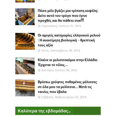
Πόσο μέλι βγάζει μια τρίπατη κυψέλη:
Δείτε αυτό τον τρύγο που έγινε
προχθές και θα πάθετε σοκ!!!
Παρασκευή, Ιουλίου 01, 2016
Οι αμιγείς κατηγορίες ελληνικού μελιού
: Η ανεκτίμητη βιολογική - θρεπτική
τους αξία
Τρίτη, Σεπτεμβρίου 30, 2014
Κλαίνε οι μελισσοκόμοι στην Ελλάδα:
Έρχεται το τέλος...
Δευτέρα, Ιουνίου 06, 2016
Βρίσκω χούφτες πεθαμένες μέλισσες
σε όλα μου τα μελίσσια... Μετά τις
ταινίες που έβαλα
Σάββατο, Φεβρουαρίου 03, 2018
Καλύτερα της εβδομάδας...