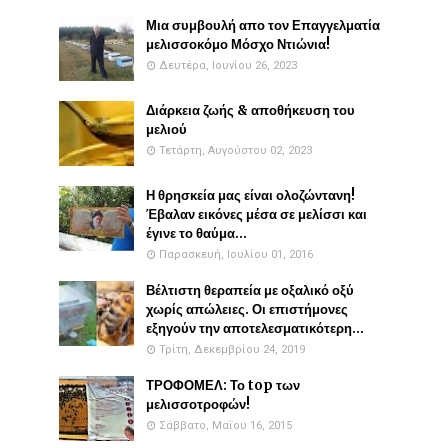
Μια συμβουλή απο τον Επαγγελματία
μελισσοκόμο Μόσχο Ντιώνια!
Δευτέρα, Ιουνίου 26, 2023
Διάρκεια ζωής & αποθήκευση του
μελιού
Τετάρτη, Αυγούστου 02, 2023
Η θρησκεία μας είναι ολοζώντανη!
Έβαλαν εικόνες μέσα σε μελίσσι και
έγινε το θαύμα...
Παρασκευή, Ιουλίου 01, 2016
Βέλτιστη θεραπεία με οξαλικό οξύ
χωρίς απώλειες. Οι επιστήμονες
εξηγούν την αποτελεσματικότερη...
Τρίτη, Δεκεμβρίου 24, 2019
ΤΡΟΦΟΜΕΛ: Το top των
μελισσοτροφών!
Σάββατο, Μαΐου 16, 2015