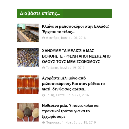
Διαβάστε επίσης...
Κλαίνε οι μελισσοκόμοι στην Ελλάδα:
Έρχεται το τέλος...
Δευτέρα, Ιουνίου 06, 2016
ΧΑΝΟΥΜΕ ΤΑ ΜΕΛΙΣΣΙΑ ΜΑΣ
ΒΟΗΘΗΣΤΕ - ΦΩΝΗ ΑΠΟΓΝΩΣΗΣ ΑΠΟ
ΟΛΟΥΣ ΤΟΥΣ ΜΕΛΙΣΣΟΚΟΜΟΥΣ
Τετάρτη, Ιουνίου 19, 2019
Αγοράστε μέλι μόνο από
μελισσοκόμους: Και όταν μάθετε το
γιατί, δεν θα σας αρέσει....
Τρίτη, Σεπτεμβρίου 27, 2016
Νοθευένο μέλι. 7 πανεύκολοι και
πρακτικοί τρόποι για να το
ξεχωρίσουμε!
Παρασκευή, Νοεμβρίου 15, 2019