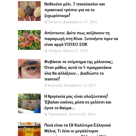
Νοθευένο μέλι. 7 πανεύκολοι και
πρακτικοί τρόποι για να το
ξεχωρίσουμε!
Τετάρτη, Δεκεμβρίου 21, 2016
Απίστευτο: Δείτε πως αυξάνουν τη
παραγωγή στη Κίνα. Ξυπνήστε πριν να
είναι αργά VIDEO ΣΟΚ
Τετάρτη, Μαΐου 11, 2016
Φοβάσαι το τσίμπημα της μέλισσας;
Όταν μάθεις αυτά τα 5 πραγματάκια
όλα θα αλλάξουν... Διαδώστε το
παντού!
Κυριακή, Νοεμβρίου 12, 2017
Η θρησκεία μας είναι ολοζώντανη!
Έβαλαν εικόνες μέσα σε μελίσσι και
έγινε το θαύμα...
Παρασκευή, Ιουλίου 01, 2016
Ποιά είναι τα 18 Καλύτερα Ελληνικά
Μέλια; Τι λένε οι μεγαλύτεροι