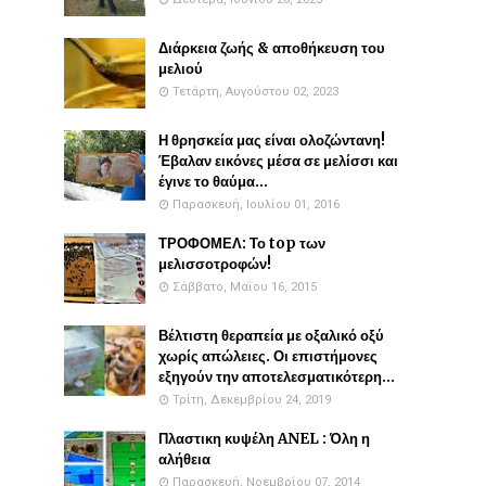
Διάρκεια ζωής & αποθήκευση του
μελιού
Τετάρτη, Αυγούστου 02, 2023
Η θρησκεία μας είναι ολοζώντανη!
Έβαλαν εικόνες μέσα σε μελίσσι και
έγινε το θαύμα...
Παρασκευή, Ιουλίου 01, 2016
ΤΡΟΦΟΜΕΛ: Το top των
μελισσοτροφών!
Σάββατο, Μαΐου 16, 2015
Βέλτιστη θεραπεία με οξαλικό οξύ
χωρίς απώλειες. Οι επιστήμονες
εξηγούν την αποτελεσματικότερη...
Τρίτη, Δεκεμβρίου 24, 2019
Πλαστικη κυψέλη ANEL : Όλη η
αλήθεια
Παρασκευή, Νοεμβρίου 07, 2014