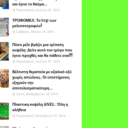
και έγινε το θαύμα...
Παρασκευή, Ιουλίου 01, 2016
ΤΡΟΦΟΜΕΛ: Το top των
μελισσοτροφών!
Σάββατο, Μαΐου 16, 2015
Πόσο μέλι βγάζει μια τρίπατη
κυψέλη: Δείτε αυτό τον τρύγο που
έγινε προχθές και θα πάθετε σοκ!!!
Παρασκευή, Ιουλίου 01, 2016
Βέλτιστη θεραπεία με οξαλικό οξύ
χωρίς απώλειες. Οι επιστήμονες
εξηγούν την
αποτελεσματικότερη...
Τρίτη, Δεκεμβρίου 24, 2019
Πλαστικη κυψέλη ANEL : Όλη η
αλήθεια
Παρασκευή, Νοεμβρίου 07, 2014