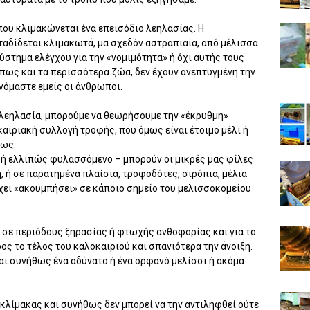
 που κλιμακώνεται ένα επεισόδιο λεηλασίας. Η
αδίδεται κλιμακωτά, μα σχεδόν αστραπιαία, από μέλισσα
ύστημα ελέγχου για την «νομιμότητα» ή όχι αυτής τους
 όπως και τα περισσότερα ζώα, δεν έχουν ανεπτυγμένη την
νόμαστε εμείς οι άνθρωποι.
 λεηλασία, μπορούμε να θεωρήσουμε την «έκρυθμη»
αιριακή συλλογή τροφής, που όμως είναι έτοιμο μέλι ή
θως.
δή ελλιπώς φυλασσόμενο – μπορούν οι μικρές μας φίλες
, ή σε παρατημένα πλαίσια, τροφοδότες, σιρόπια, μέλια
χει «ακουμπήσει» σε κάποιο σημείο του μελισσοκομείου
 σε περιόδους ξηρασίας ή φτωχής ανθοφορίας και για το
ος το τέλος του καλοκαιριού και σπανιότερα την άνοιξη.
ναι συνήθως ένα αδύνατο ή ένα ορφανό μελίσσι ή ακόμα
 κλίμακας και συνήθως δεν μπορεί να την αντιληφθεί ούτε