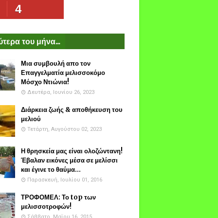
4
τερα του μήνα...
Μια συμβουλή απο τον
Επαγγελματία μελισσοκόμο
Μόσχο Ντιώνια!
Δευτέρα, Ιουνίου 26, 2023
Διάρκεια ζωής & αποθήκευση του
μελιού
Τετάρτη, Αυγούστου 02, 2023
Η θρησκεία μας είναι ολοζώντανη!
Έβαλαν εικόνες μέσα σε μελίσσι
και έγινε το θαύμα...
Παρασκευή, Ιουλίου 01, 2016
ΤΡΟΦΟΜΕΛ: Το top των
μελισσοτροφών!
Σάββατο, Μαΐου 16, 2015