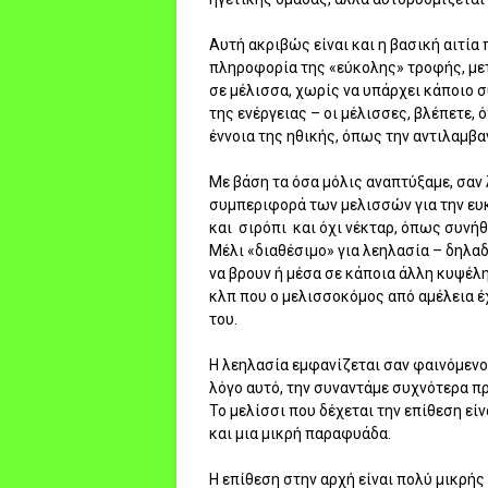
Αυτή ακριβώς είναι και η βασική αιτία
πληροφορία της «εύκολης» τροφής, μετ
σε μέλισσα, χωρίς να υπάρχει κάποιο σ
της ενέργειας – οι μέλισσες, βλέπετε,
έννοια της ηθικής, όπως την αντιλαμβα
Με βάση τα όσα μόλις αναπτύξαμε, σαν
συμπεριφορά των μελισσών για την ευκ
και σιρόπι και όχι νέκταρ, όπως συνή
Μέλι «διαθέσιμο» για λεηλασία – δηλα
να βρουν ή μέσα σε κάποια άλλη κυψέλη
κλπ που ο μελισσοκόμος από αμέλεια έ
του.
Η λεηλασία εμφανίζεται σαν φαινόμενο
λόγο αυτό, την συναντάμε συχνότερα πρ
Το μελίσσι που δέχεται την επίθεση εί
και μια μικρή παραφυάδα.
Η επίθεση στην αρχή είναι πολύ μικρής