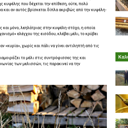
ς κυψέλης που δέχεται την επίθεση, ούτε, πολύ
α και αν αυτός βρίσκεται δίπλα ακριβώς από την κυψέλη-
ας και μόνο, λεηλάτριας στην κυψέλη-στόχο, η οποία
νισμό» ελέγχου της εισόδου, κλέβει μέλι, το κρύβει
ν «κυρία», χωρίς και πάλι να γίνει αντιληπτή από τις
Καλύ
ιαμοιράζει το μέλι στις συντρόφισσες της και
ωνίας των μελισσών, τις παρακινεί να την
.