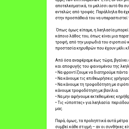
αποτελεσματικά, το μελίσσι αυτό θα συ
εντελώς από τροφές. Παράλληλα θα έχε
στην προσπάθειά του να υπερασπιστεί 
Όπως όμως είπαμε, η λεηλασία μπορεί 
κάποιο λάθος του, όπως είναι μια παρ
τροφή, από την μυρωδιά του σιροπιού 
προστασία κηρυθρών που έχουν μέλι κ
Από όσα αναφέραμε έως τώρα, βγαίνει
και αποφυγής του φαινομένου της λεηλ
•
Να φροντίζουμε να διατηρούμε πάντα
•
Να κάνουμε τις επιθεωρήσεις γρήγορα
•
Να κάνουμε τη τροφοδότηση με σιρόπι 
κάνουμε τροφοδότηση με βανίλια.
•
Να μην αφήνουμε εκτεθειμένες κηρήθρε
•
Τις «ύποπτες» για λεηλασία περιόδου
μας.
Παρά, όμως, τα προληπτικά αυτά μέτρα
συμβεί κάθε στιγμή – αν οι συνθήκες είν