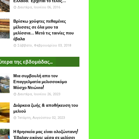
Ελλάδα: Έρχεται το τέλος...
Δευτέρα, Ιουνίου 06, 2016
Βρίσκω χούφτες πεθαμένες
μέλισσες σε όλα μου τα
μελίσσια... Μετά τις ταινίες που
έβαλα
Σάββατο, Φεβρουαρίου 03, 2018
τερα της εβδομάδας...
Μια συμβουλή απο τον
Επαγγελματία μελισσοκόμο
Μόσχο Ντιώνια!
Δευτέρα, Ιουνίου 26, 2023
Διάρκεια ζωής & αποθήκευση του
μελιού
Τετάρτη, Αυγούστου 02, 2023
Η θρησκεία μας είναι ολοζώντανη!
Έβαλαν εικόνες μέσα σε μελίσσι