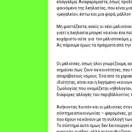
επάγγελμα. Αναφερόμαστε, όπως προδίδ
φαινόμενο της λεηλασίας, που είναι μια
«μεγαλείο», έστω και μια φορά, μάλλον 
Μη φαντάζεστε, εσείς οι νέοι μελισσοκ
γιατί η λεηλασία μπορεί να είναι ένα 
ευχάριστο ούτε για τον μελισσοκόμο, μ
Ας πάρουμε όμως τα πράγματα από την 
Οι μέλισσες, όπως όλοι γνωρίζουμε, α
σημαίνει πως ζουν σε κοινότητες, που 
απαράβατους νόμους. Ένα από τα χαρακ
ιδιότητας, είναι και η λεγόμενη «κοινω
ζωολογίας που ονομάζεται «ηθολογία»,
διάφορες αλλαγές του περιβάλλοντος τ
Ανήκοντας λοιπόν και οι μέλισσες στα
σύστημα επικοινωνίας – φερομόνες, χο
που έχουν να κάνουν με τη συλλογή τω
Το σύστημα αυτό όμως δεν λειτουργεί 
ηγετικής ομάδας, αλλά αυτορυθμίζεται