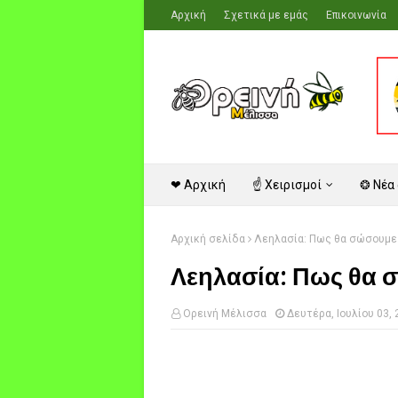
Αρχική
Σχετικά με εμάς
Επικοινωνία
❤ Αρχική
☝ Χειρισμοί
❂ Νέα
Αρχική σελίδα
Λεηλασία: Πως θα σώσουμε 
Λεηλασία: Πως θα σ
Ορεινή Μέλισσα
Δευτέρα, Ιουλίου 03,