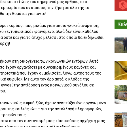
ει και ο τίτλος του σημερινού μας άρθρου, στο
 εμπειρία που αν κάποιος την ζήση σε όλο της το
θα την θυμάται για πάντα!
Καλύ
όμοι κυρίως, πως μιλάμε για κάποια γλυκιά ανάμνηση,
πολύ «εντυπωσιακό» φαινόμενο, αλλά δεν είναι καθόλου
α ούτε και για το άτυχο μελίσσι στο οποίο θα εκδηλωθεί.
αρχή!
νήκουν στη οικογένεια των κοινωνικών εντόμων. Αυτό
τις έχουν οργανώσει με συγκεκριμένους κανόνες και
τηριστικά που έχουν οι μέλισσές, λόγω αυτής τους της
νική ευφυΐα». Με αυτό τον όρο αυτό, ο κλάδος της
 εννοεί την αντίδραση ενός κοινωνικού συνόλου σε
ου.
 κοινωνικώς ευφυή ζώα, έχουν αναπτύξει ένα οργανωμένο
ροί της κοιλιάς κλπ – για την ανταλλαγή πληροφοριών,
ν τροφών τους.
κάτω από τον συντονισμό μιας «διοικούσας αρχής» ή μιας
 αυτόματα με το τρόπο που μόλις εξηγήσαμε.