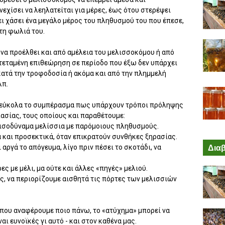
νεχίσει να λεηλατείται για μέρες, έως ότου στερέψει
ι χάσει ένα μεγάλο μέρος του πληθυσμού του που έπεσε,
τη φωλιά του.
να προέλθει και από αμέλεια του μελισσοκόμου ή από
ατεταμένη επιθεώρηση σε περίοδο που έξω δεν υπάρχει
κατά την τροφοδοσία ή ακόμα και από την πλημμελή
λπ.
 εύκολα το συμπέρασμα πως υπάρχουν τρόποι πρόληψης
ασίας, τους οποίους και παραθέτουμε:
 ισοδύναμα μελίσσια με παρόμοιους πληθυσμούς.
 και προσεκτικά, όταν επικρατούν συνθήκες ξηρασίας.
Διαβ
αργά το απόγευμα, λίγο πριν πέσει το σκοτάδι, να
ς με μέλι, μα ούτε και άλλες «πηγές» μελιού.
ς, να περιορίζουμε αισθητά τις πόρτες των μελισσιών
 που αναφέρουμε ποιο πάνω, το «ατύχημα» μπορεί να
αι ευνοϊκές γι αυτό - και στον καθένα μας.