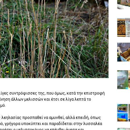
ίγες συντρόφισσες της, που όμως, κατά την επιστροφή
ίνηση άλλων μελισσών και έτσι σε λίγα λεπτά το
θμό.
ς λεηλασίας προσπαθεί να αμυνθεί, αλλά επειδή, όπως
μό, γρήγορα υποκύπτει και παραδίδεται στην λυσσαλέα
πορέσει ο μελισσοκόμος να επέμβει άμεσα και