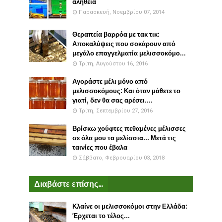
αλήθεια
Παρασκευή, Νοεμβρίου 07, 2014
Θεραπεία βαρρόα με τακ τικ:
Αποκαλύψεις που σοκάρουν από
μεγάλο επαγγελματία μελισσοκόμο...
Τρίτη, Αυγούστου 16, 2016
Αγοράστε μέλι μόνο από
μελισσοκόμους: Και όταν μάθετε το
γιατί, δεν θα σας αρέσει....
Τρίτη, Σεπτεμβρίου 27, 2016
Βρίσκω χούφτες πεθαμένες μέλισσες
σε όλα μου τα μελίσσια... Μετά τις
ταινίες που έβαλα
Σάββατο, Φεβρουαρίου 03, 2018
Διαβάστε επίσης...
Κλαίνε οι μελισσοκόμοι στην Ελλάδα:
Έρχεται το τέλος...