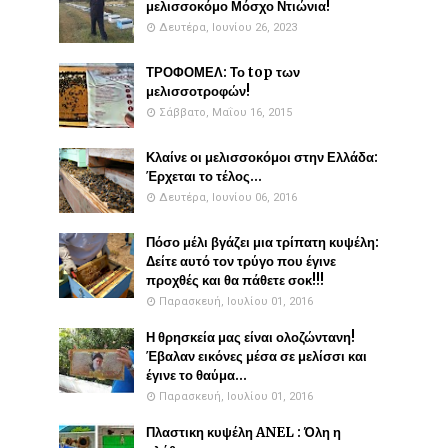
μελισσοκόμο Μόσχο Ντιώνια!
Δευτέρα, Ιουνίου 26, 2023
ΤΡΟΦΟΜΕΛ: Το top των
μελισσοτροφών!
Σάββατο, Μαΐου 16, 2015
Κλαίνε οι μελισσοκόμοι στην Ελλάδα:
Έρχεται το τέλος...
Δευτέρα, Ιουνίου 06, 2016
Πόσο μέλι βγάζει μια τρίπατη κυψέλη:
Δείτε αυτό τον τρύγο που έγινε
προχθές και θα πάθετε σοκ!!!
Παρασκευή, Ιουλίου 01, 2016
Η θρησκεία μας είναι ολοζώντανη!
Έβαλαν εικόνες μέσα σε μελίσσι και
έγινε το θαύμα...
Παρασκευή, Ιουλίου 01, 2016
Πλαστικη κυψέλη ANEL : Όλη η