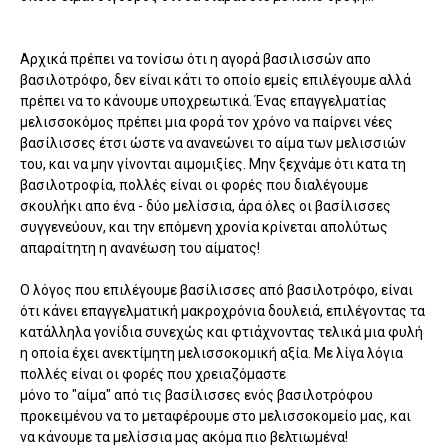
Αρχικά πρέπει να τονίσω ότι η αγορά βασιλισσών απο
βασιλοτρόφο, δεν είναι κάτι το οποίο εμείς επιλέγουμε αλλά
πρέπει να το κάνουμε υποχρεωτικά. Ένας επαγγελματίας
μελισσοκόμος πρέπει μια φορά τον χρόνο να παίρνει νέες
βασίλισσες έτσι ώστε να ανανεώνει το αίμα των μελισσιών
του, και να μην γίνονται αιμομιξίες. Μην ξεχνάμε ότι κατα τη
βασιλοτροφία, πολλές είναι οι φορές που διαλέγουμε
σκουλήκι απο ένα - δύο μελίσσια, άρα όλες οι βασίλισσες
συγγενεύουν, και την επόμενη χρονία κρίνεται απολύτως
απαραίτητη η ανανέωση του αίματος!
Ο λόγος που επιλέγουμε βασίλισσες από βασιλοτρόφο, είναι
ότι κάνει επαγγελματική μακροχρόνια δουλειά, επιλέγοντας τα
κατάλληλα γονίδια συνεχώς και φτιάχνοντας τελικά μια φυλή
η οποία έχει ανεκτίμητη μελισσοκομική αξία. Με λίγα λόγια
πολλές είναι οι φορές που χρειαζόμαστε
μόνο το "αίμα" από τις βασίλισσες ενός βασιλοτρόφου
προκειμένου να το μεταφέρουμε στο μελισσοκομείο μας, και
να κάνουμε τα μελίσσια μας ακόμα πιο βελτιωμένα!