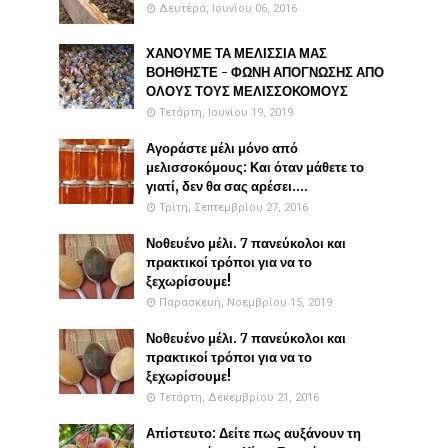
Δευτέρα, Ιουνίου 06, 2016
ΧΑΝΟΥΜΕ ΤΑ ΜΕΛΙΣΣΙΑ ΜΑΣ
ΒΟΗΘΗΣΤΕ - ΦΩΝΗ ΑΠΟΓΝΩΣΗΣ ΑΠΟ
ΟΛΟΥΣ ΤΟΥΣ ΜΕΛΙΣΣΟΚΟΜΟΥΣ
Τετάρτη, Ιουνίου 19, 2019
Αγοράστε μέλι μόνο από
μελισσοκόμους: Και όταν μάθετε το
γιατί, δεν θα σας αρέσει....
Τρίτη, Σεπτεμβρίου 27, 2016
Νοθευένο μέλι. 7 πανεύκολοι και
πρακτικοί τρόποι για να το
ξεχωρίσουμε!
Παρασκευή, Νοεμβρίου 15, 2019
Νοθευένο μέλι. 7 πανεύκολοι και
πρακτικοί τρόποι για να το
ξεχωρίσουμε!
Τετάρτη, Δεκεμβρίου 21, 2016
Απίστευτο: Δείτε πως αυξάνουν τη