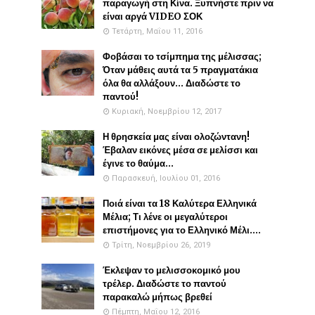
παραγωγή στη Κίνα. Ξυπνήστε πριν να
είναι αργά VIDEO ΣΟΚ
Τετάρτη, Μαΐου 11, 2016
Φοβάσαι το τσίμπημα της μέλισσας;
Όταν μάθεις αυτά τα 5 πραγματάκια
όλα θα αλλάξουν... Διαδώστε το
παντού!
Κυριακή, Νοεμβρίου 12, 2017
Η θρησκεία μας είναι ολοζώντανη!
Έβαλαν εικόνες μέσα σε μελίσσι και
έγινε το θαύμα...
Παρασκευή, Ιουλίου 01, 2016
Ποιά είναι τα 18 Καλύτερα Ελληνικά
Μέλια; Τι λένε οι μεγαλύτεροι
επιστήμονες για το Ελληνικό Μέλι....
Τρίτη, Νοεμβρίου 26, 2019
Έκλεψαν το μελισσοκομικό μου
τρέλερ. Διαδώστε το παντού
παρακαλώ μήπως βρεθεί
Πέμπτη, Μαΐου 12, 2016