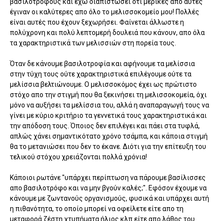
βασιλοτρόφους και έχω διαπιστώσει ότι μερικές απο αυτές
έγιναν οι καλύτερες απο όλο το μελισσοκομείο μου! Πολλές
είναι αυτές που έχουν ξεχωρήσει. Φαίνεται άλλωστε η
πολύχρονη και πολύ λεπτομερή δουλειά που κάνουν, απο όλα
τα χαρακτηριστικά των μελισσιών στη πορεία τους.
Όταν δε κάνουμε βασιλοτροφία και αφήνουμε τα μελίσσια
στην τύχη τους ούτε χαρακτηριστικά επιλέγουμε ούτε τα
μελίσσια βελτιώνουμε. Ο μελισσοκόμος έχει ως πρώτιστο
στόχο απο την στιγμή που θα ξεκινήσει τη μελισσοκομεία, όχι
μόνο να αυξήσει τα μελίσσια του, αλλά η αναπαραγωγή τους να
γίνει με κύριο κριτήριο τα γεννετικά τους χαρακτηριστικά και
την απόδοση τους. Όποιος δεν επιλέγει και πάει στα τυφλά,
απλώς χάνει σημαντικότατο χρόνο τσάμπα, και κάποια στιγμή
θα το μετανιώσει που δεν το έκανε. Διότι για την επίτευξη του
τελικού στόχου χρειάζονται πολλά χρόνια!
Κάποιοι ρωτάνε "υπάρχει περίπτωση να πάρουμε βασίλισσες
απο βασιλοτρόφο και να μην βγούν καλές;". Εφόσον έχουμε να
κάνουμε με ζωντανούς οργανισμούς, φυσικά και υπάρχει αυτή
η πιθανότητα, το οποίο μπορεί να οφείλετε είτε απο τη
μεταφορά ζέστη χτυπήματα ήλιος κλπ είτε απο λάθος του