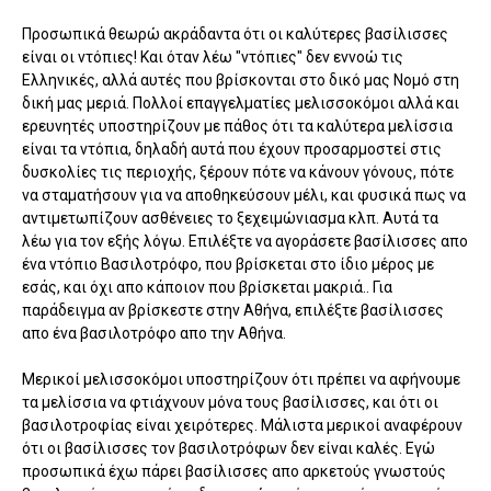
Προσωπικά θεωρώ ακράδαντα ότι οι καλύτερες βασίλισσες
είναι οι ντόπιες! Και όταν λέω "ντόπιες" δεν εννοώ τις
Ελληνικές, αλλά αυτές που βρίσκονται στο δικό μας Νομό στη
δική μας μεριά. Πολλοί επαγγελματίες μελισσοκόμοι αλλά και
ερευνητές υποστηρίζουν με πάθος ότι τα καλύτερα μελίσσια
είναι τα ντόπια, δηλαδή αυτά που έχουν προσαρμοστεί στις
δυσκολίες τις περιοχής, ξέρουν πότε να κάνουν γόνους, πότε
να σταματήσουν για να αποθηκεύσουν μέλι, και φυσικά πως να
αντιμετωπίζουν ασθένειες το ξεχειμώνιασμα κλπ. Αυτά τα
λέω για τον εξής λόγω. Επιλέξτε να αγοράσετε βασίλισσες απο
ένα ντόπιο Βασιλοτρόφο, που βρίσκεται στο ίδιο μέρος με
εσάς, και όχι απο κάποιον που βρίσκεται μακριά.. Για
παράδειγμα αν βρίσκεστε στην Αθήνα, επιλέξτε βασίλισσες
απο ένα βασιλοτρόφο απο την Αθήνα.
Μερικοί μελισσοκόμοι υποστηρίζουν ότι πρέπει να αφήνουμε
τα μελίσσια να φτιάχνουν μόνα τους βασίλισσες, και ότι οι
βασιλοτροφίας είναι χειρότερες. Μάλιστα μερικοί αναφέρουν
ότι οι βασίλισσες τον βασιλοτρόφων δεν είναι καλές. Εγώ
προσωπικά έχω πάρει βασίλισσες απο αρκετούς γνωστούς