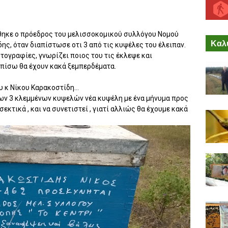
θηκε ο πρόεδρος του μελισσοκομικού συλλόγου Νομού
Καλύ
ς, όταν διαπίστωσε οτι 3 από τις κυψέλες του έλειπαν.
τογραφίες, γνωρίζει ποιος του τις έκλεψε και
ι πίσω θα έχουν κακά ξεμπερδέματα.
 κ Νίκου Καρακοστίδη...
ων 3 κλεμμένων κυψελών νέα κυψέλη με ένα μήνυμα προς
εκτικά , και να συνετιστεί , γιατί αλλιώς θα έχουμε κακά