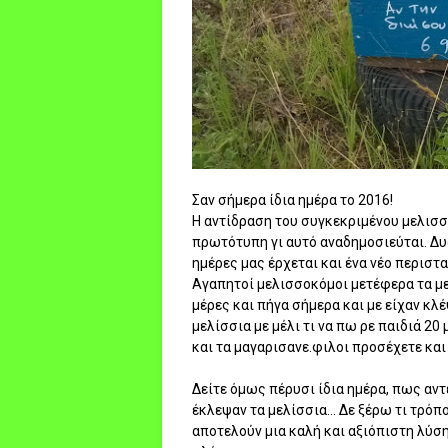
Σαν σήμερα ίδια ημέρα το 2016!
Η αντίδραση του συγκεκριμένου μελισσ
πρωτότυπη γι αυτό αναδημοσιεύται. Δυσ
ημέρες μας έρχεται και ένα νέο περιστ
Αγαπητοί μελισσοκόμοι μετέφερα τα με
μέρες και πήγα σήμερα και με είχαν κλ
μελίσσια με μέλι τι να πω ρε παιδιά 20
και τα μαγαρισανε.φιλοι προσέχετε και
Δείτε όμως πέρυσι ίδια ημέρα, πως αν
έκλεψαν τα μελίσσια... Δε ξέρω τι τρόπ
αποτελούν μια καλή και αξιόπιστη λύση..