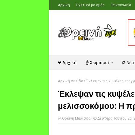
Αρχική
Σχετικά με εμάς
Επικοινωνία
❤ Αρχική
☝ Χειρισμοί
❂ Νέα
Αρχική σελίδα
Έκλεψαν τις κυψέλες επαγγε
Έκλεψαν τις κυψέλε
μελισσοκόμου: Η π
Ορεινή Μέλισσα
Δευτέρα, Ιουνίου 26, 