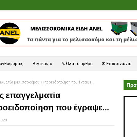
 ανθοφορίες
Βιντεάκια
✎ Όλα τα άρθρα
✉ Επικοινωνία
λματία μελισσοκόμου: Η προειδοποίηση που έγραψε...
Προτ
ς επαγγελματία
ροειδοποίηση που έγραψε...
2023