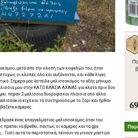
οκόμου, μετά απο την κλοπή των κυψελών του, ήταν
τυχώς οι κλοπές όλο και αυξάνονται, και κάθε λίγες
ατικό. Σήμερα μας έστειλε μελισσοκόμος το εξής μήνυμα:
λίσσια μου στην ΚΑΤΩ ΒΛΑΣΙΑ ΑΧΑΙΑΣ για έλατο πριν δύο
έψει. πηραν 2 μελίσσια δυοροφα και πλαίσια από άλλα
 μελισσάκια είχα και τα συντηρούσα με το ζόρι και ήρθαν
 βάζετε κάμερες.
τέδρασε ένας επαγγελματίας μελισσοκόμος όταν του
Παρ
ος πρέπει να βρεθεί, πάντως οι κάμερες και τα gps
.. Γιατί αυτά τα περιστατικά, τείνουν να γίνουν μάστιγα