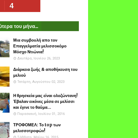
4
τερα του μήνα...
Μια συμβουλή απο τον
Επαγγελματία μελισσοκόμο
Μόσχο Ντιώνια!
Δευτέρα, Ιουνίου 26, 2023
Διάρκεια ζωής & αποθήκευση του
μελιού
Τετάρτη, Αυγούστου 02, 2023
Η θρησκεία μας είναι ολοζώντανη!
Έβαλαν εικόνες μέσα σε μελίσσι
και έγινε το θαύμα...
Παρασκευή, Ιουλίου 01, 2016
ΤΡΟΦΟΜΕΛ: Το top των
μελισσοτροφών!
Σάββατο, Μαΐου 16, 2015