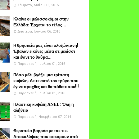
Σάββατο, Μαΐου 16, 2015
Κλαίνε οι μελισσοκόμοι στην
Ελλάδα: Έρχεται το τέλος...
Δευτέρα, Ιουνίου 06, 2016
Η θρησκεία μας είναι ολοζώντανη!
Έβαλαν εικόνες μέσα σε μελίσσι
και έγινε το θαύμα...
Παρασκευή, Ιουλίου 01, 2016
Πόσο μέλι βγάζει μια τρίπατη
κυψέλη: Δείτε αυτό τον τρύγο που
έγινε προχθές και θα πάθετε σοκ!!!
Παρασκευή, Ιουλίου 01, 2016
Πλαστικη κυψέλη ANEL : Όλη η
αλήθεια
Παρασκευή, Νοεμβρίου 07, 2014
Θεραπεία βαρρόα με τακ τικ:
Αποκαλύψεις που σοκάρουν από