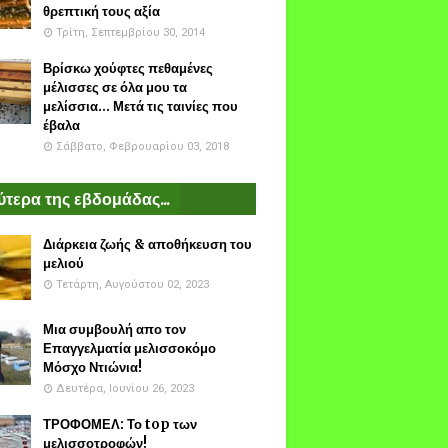
θρεπτική τους αξία
Τρίτη, Σεπτεμβρίου 30, 2014
Βρίσκω χούφτες πεθαμένες
μέλισσες σε όλα μου τα
μελίσσια... Μετά τις ταινίες που
έβαλα
Σάββατο, Φεβρουαρίου 03, 2018
τερα της εβδομάδας...
Διάρκεια ζωής & αποθήκευση του
μελιού
Τετάρτη, Αυγούστου 02, 2023
Μια συμβουλή απο τον
Επαγγελματία μελισσοκόμο
Μόσχο Ντιώνια!
Δευτέρα, Ιουνίου 26, 2023
ΤΡΟΦΟΜΕΛ: Το top των
μελισσοτροφών!