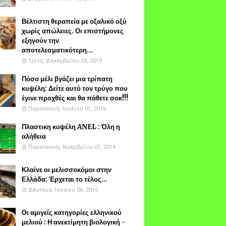
Βέλτιστη θεραπεία με οξαλικό οξύ
χωρίς απώλειες. Οι επιστήμονες
εξηγούν την
αποτελεσματικότερη...
Τρίτη, Δεκεμβρίου 24, 2019
Πόσο μέλι βγάζει μια τρίπατη
κυψέλη: Δείτε αυτό τον τρύγο που
έγινε προχθές και θα πάθετε σοκ!!!
Παρασκευή, Ιουλίου 01, 2016
Πλαστικη κυψέλη ANEL : Όλη η
αλήθεια
Παρασκευή, Νοεμβρίου 07, 2014
Κλαίνε οι μελισσοκόμοι στην
Ελλάδα: Έρχεται το τέλος...
Δευτέρα, Ιουνίου 06, 2016
Οι αμιγείς κατηγορίες ελληνικού
μελιού : Η ανεκτίμητη βιολογική -