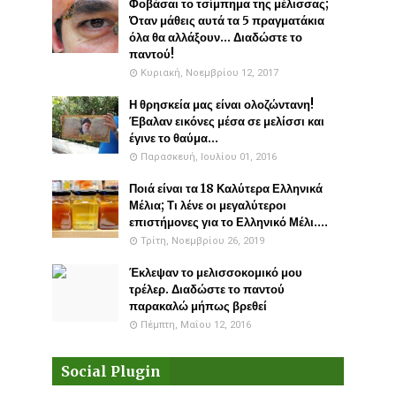
Φοβάσαι το τσίμπημα της μέλισσας;
Όταν μάθεις αυτά τα 5 πραγματάκια
όλα θα αλλάξουν... Διαδώστε το
παντού!
Κυριακή, Νοεμβρίου 12, 2017
Η θρησκεία μας είναι ολοζώντανη!
Έβαλαν εικόνες μέσα σε μελίσσι και
έγινε το θαύμα...
Παρασκευή, Ιουλίου 01, 2016
Ποιά είναι τα 18 Καλύτερα Ελληνικά
Μέλια; Τι λένε οι μεγαλύτεροι
επιστήμονες για το Ελληνικό Μέλι....
Τρίτη, Νοεμβρίου 26, 2019
Έκλεψαν το μελισσοκομικό μου
τρέλερ. Διαδώστε το παντού
παρακαλώ μήπως βρεθεί
Πέμπτη, Μαΐου 12, 2016
Social Plugin