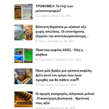
ΤΡΟΦΟΜΕΛ: Το top των
μελισσοτροφών!
Σάββατο, Μαΐου 16, 2015
Βέλτιστη θεραπεία με οξαλικό οξύ
χωρίς απώλειες. Οι επιστήμονες
εξηγούν την αποτελεσματικότερη...
Τρίτη, Δεκεμβρίου 24, 2019
Πλαστικη κυψέλη ANEL : Όλη η
αλήθεια
Παρασκευή, Νοεμβρίου 07, 2014
Πόσο μέλι βγάζει μια τρίπατη κυψέλη:
Δείτε αυτό τον τρύγο που έγινε
προχθές και θα πάθετε σοκ!!!
Παρασκευή, Ιουλίου 01, 2016
Οι αμιγείς κατηγορίες ελληνικού μελιού
: Η ανεκτίμητη βιολογική - θρεπτική
τους αξία
Τρίτη, Σεπτεμβρίου 30, 2014