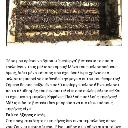
Πόσο μου αρέσει να βρίσκω "περίεργα" βιντεάκια τα οποία
τρελαίνουν τους μελισσοκόμους! Μόνο τους μελισσοκόμους
όμως, διότι μόνο κάποιος που έχει δουλέψει χρόνια στα
μελίσσια μπορεί να αισθανθεί την μαγεία αυτού του θεάματος!
Σήμερα θα σας δείξω ένα πολύ περίεργο μελίσσι! Ένα μελίσσι
που ο πλυθησμός του δεν αποτελείτε από απλές μέλισσες! Και
τι έχει μέσα η κυψέλη; Κηφήνες! Πολλούς πολλούς κηφήνες!
Μόλις είδα το βιντεάκι δεν μπορούσα να πιστέψω πόσους
κηφήνες είχε!
Εσύ το ήξερες αυτό;
Στη πραγματικότητα οι κηφήνες δεν είναι τεμπέληδες όπως
νομίζουν οι περισσότεροι. Είναι μύθος οτι κάθονται και τρώνε