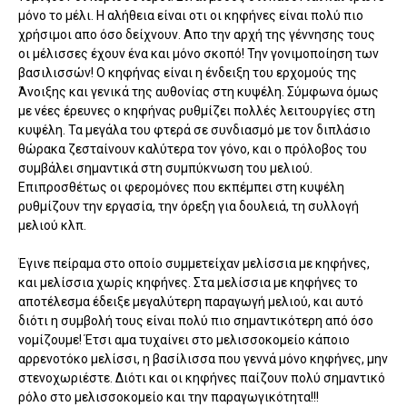
μόνο το μέλι. Η αλήθεια είναι οτι οι κηφήνες είναι πολύ πιο
χρήσιμοι απο όσο δείχνουν. Απο την αρχή της γέννησης τους
οι μέλισσες έχουν ένα και μόνο σκοπό! Την γονιμοποίηση των
βασιλισσών! Ο κηφήνας είναι η ένδειξη του ερχομούς της
Άνοιξης και γενικά της αυθονίας στη κυψέλη. Σύμφωνα όμως
με νέες έρευνες ο κηφήνας ρυθμίζει πολλές λειτουργίες στη
κυψέλη. Τα μεγάλα του φτερά σε συνδιασμό με τον διπλάσιο
θώρακα ζεσταίνουν καλύτερα τον γόνο, και ο πρόλοβος του
συμβάλει σημαντικά στη συμπύκνωση του μελιού.
Επιπροσθέτως οι φερομόνες που εκπέμπει στη κυψέλη
ρυθμίζουν την εργασία, την όρεξη για δουλειά, τη συλλογή
μελιού κλπ.
Έγινε πείραμα στο οποίο συμμετείχαν μελίσσια με κηφήνες,
και μελίσσια χωρίς κηφήνες. Στα μελίσσια με κηφήνες το
αποτέλεσμα έδειξε μεγαλύτερη παραγωγή μελιού, και αυτό
διότι η συμβολή τους είναι πολύ πιο σημαντικότερη από όσο
νομίζουμε! Έτσι αμα τυχαίνει στο μελισσοκομείο κάποιο
αρρενοτόκο μελίσσι, η βασίλισσα που γεννά μόνο κηφήνες, μην
στενοχωριέστε. Διότι και οι κηφήνες παίζουν πολύ σημαντικό
ρόλο στο μελισσοκομείο και την παραγωγικότητα!!!