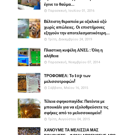
έγινε το θαύμα...
Παρασκευή, Ιουλίου 01, 2016
Βέλτιστη θεραπεία με οξαλικό οξύ
χωρίς απώλειες. Οι επιστήμονες
εξηγούν την αποτελεσματικότερη...
Τρίτη, Δεκεμβρίου 24, 2019
Πλαστικη κυψέλη ANEL : Όλη η
αλήθεια
Παρασκευή, Νοεμβρίου 07, 2014
ΤΡΟΦΟΜΕΛ: Το top των
μελισσοτροφών!
Σάββατο, Μαΐου 16, 2015
Τέλεια σφηκοπαγίδα: Πατέντα με
μπουκάλι για να εξολοθρεύσετε τις
σφήκες από το μελισσοκομείο!
Τρίτη, Αυγούστου 04, 2015
ΧΑΝΟΥΜΕ ΤΑ ΜΕΛΙΣΣΙΑ ΜΑΣ