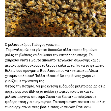
Ο μελισσοκόμος Γιώργος γράφει...
To μεγάλο μελίσσι γίνεται δύσκολα άλλα σε αποζημιώνει
μόλις το βλέπεις να δουλεύει την κατάλληλη εποχη. Το
χαιρεσαι γιατι ειναι το απολυτο "εργαλειο" συλλογης και οι
μεγαλοι μελισσοκομοι το ξερουν καλα αυτο. Για να το φτιαξεις
θελεις δυο πραγματα: Βασιλισσα που να κενταει και Αδεια
χτισμενα πλαισια! Πολλα πλαισια! Να της δινεις χωρο να
γυριζει με την ανεση της.
Φετος την πατησα. Με μια εντονη εβδομαδα μελιτοφοριας στις
αρχες μαρτιου ΔΕΝ ειχα πολλα χτισμενα πλαισια και τα
μελισσια εγιναν αποτομα 2αρια και 3αρια και εκδηλωσαν
φοβερη ταση για σμηνουργια. Τα εκοψα αναγκαστικα και μολις
τωρα αρχισαν οι νεες βασιλισσες να γενναν. Ετσι ενω