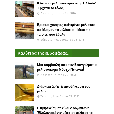
Κλαίνε οι μελισσοκόμοι στην Ελλάδα:
Έρχεται το τέλος...
Δευτέρα, Ιουνίου 06, 2016
Βρίσκω χούφτες πεθαμένες μέλισσες
σε όλα μου τα μελίσσια... Μετά τις
ταινίες που έβαλα
Σάββατο, Φεβρουαρίου 03, 2018
Καλύτερα της εβδομάδας...
Μια συμβουλή απο τον Επαγγελματία
μελισσοκόμο Μόσχο Ντιώνια!
Δευτέρα, Ιουνίου 26, 2023
Διάρκεια ζωής & αποθήκευση του
μελιού
Τετάρτη, Αυγούστου 02, 2023
Η θρησκεία μας είναι ολοζώντανη!
Έβαλαν εικόνες μέσα σε μελίσσι και