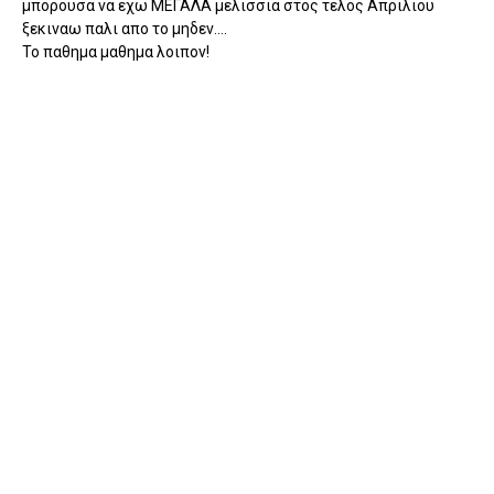
μπορουσα να εχω ΜΕΓΑΛΑ μελισσια στος τελος Απριλιου
ξεκιναω παλι απο το μηδεν....
Το παθημα μαθημα λοιπον!