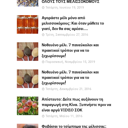
ΟΛΟΥΣ ΤΟΥΣ ΜΕΛΙΣΣΟΚΟΜΟΥΣ
Τετάρτη, Ιουνίου 19, 2019
Αγοράστε μέλι μόνο από
μελισσοκόμους: Και όταν μάθετε το
γιατί, δεν θα σας αρέσει....
Τρίτη, Σεπτεμβρίου 27, 2016
Νοθευένο μέλι. 7 πανεύκολοι και
πρακτικοί τρόποι για να το
ξεχωρίσουμε!
Παρασκευή, Νοεμβρίου 15, 2019
Νοθευένο μέλι. 7 πανεύκολοι και
πρακτικοί τρόποι για να το
ξεχωρίσουμε!
Τετάρτη, Δεκεμβρίου 21, 2016
Απίστευτο: Δείτε πως αυξάνουν τη
παραγωγή στη Κίνα. Ξυπνήστε πριν να
είναι αργά VIDEO ΣΟΚ
Τετάρτη, Μαΐου 11, 2016
Φοβάσαι το τσίμπημα της μέλισσας;