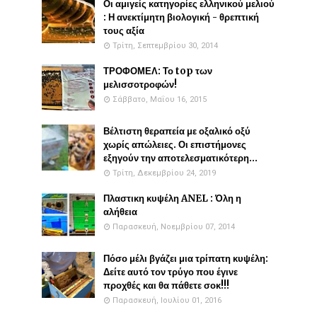
Οι αμιγείς κατηγορίες ελληνικού μελιού
: Η ανεκτίμητη βιολογική - θρεπτική
τους αξία
Τρίτη, Σεπτεμβρίου 30, 2014
ΤΡΟΦΟΜΕΛ: Το top των
μελισσοτροφών!
Σάββατο, Μαΐου 16, 2015
Βέλτιστη θεραπεία με οξαλικό οξύ
χωρίς απώλειες. Οι επιστήμονες
εξηγούν την αποτελεσματικότερη...
Τρίτη, Δεκεμβρίου 24, 2019
Πλαστικη κυψέλη ANEL : Όλη η
αλήθεια
Παρασκευή, Νοεμβρίου 07, 2014
Πόσο μέλι βγάζει μια τρίπατη κυψέλη:
Δείτε αυτό τον τρύγο που έγινε
προχθές και θα πάθετε σοκ!!!
Παρασκευή, Ιουλίου 01, 2016