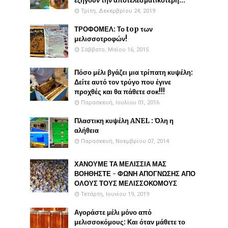
εξηγούν την αποτελεσματικότερη...
Τρίτη, Δεκεμβρίου 24, 2019
ΤΡΟΦΟΜΕΛ: Το top των
μελισσοτροφών!
Σάββατο, Μαΐου 16, 2015
Πόσο μέλι βγάζει μια τρίπατη κυψέλη:
Δείτε αυτό τον τρύγο που έγινε
προχθές και θα πάθετε σοκ!!!
Παρασκευή, Ιουλίου 01, 2016
Πλαστικη κυψέλη ANEL : Όλη η
αλήθεια
Παρασκευή, Νοεμβρίου 07, 2014
ΧΑΝΟΥΜΕ ΤΑ ΜΕΛΙΣΣΙΑ ΜΑΣ
ΒΟΗΘΗΣΤΕ - ΦΩΝΗ ΑΠΟΓΝΩΣΗΣ ΑΠΟ
ΟΛΟΥΣ ΤΟΥΣ ΜΕΛΙΣΣΟΚΟΜΟΥΣ
Τετάρτη, Ιουνίου 19, 2019
Αγοράστε μέλι μόνο από
μελισσοκόμους: Και όταν μάθετε το