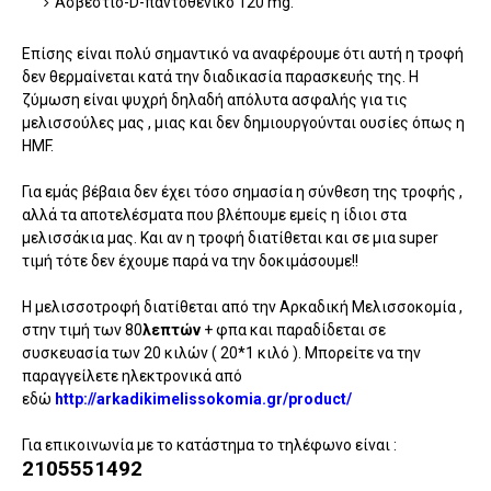
Ασβέστιο-D-παντοθενικό 120 mg.
Επίσης είναι πολύ σημαντικό να αναφέρουμε ότι αυτή η τροφή
δεν θερμαίνεται κατά την διαδικασία παρασκευής της. Η
ζύμωση είναι ψυχρή δηλαδή απόλυτα ασφαλής για τις
μελισσούλες μας , μιας και δεν δημιουργούνται ουσίες όπως η
HMF.
Για εμάς βέβαια δεν έχει τόσο σημασία η σύνθεση της τροφής ,
αλλά τα αποτελέσματα που βλέπουμε εμείς η ίδιοι στα
μελισσάκια μας. Και αν η τροφή διατίθεται και σε μια super
τιμή τότε δεν έχουμε παρά να την δοκιμάσουμε!!
Η μελισσοτροφή διατίθεται από την Αρκαδική Μελισσοκομία ,
στην τιμή των 80
λεπτών
+ φπα και παραδίδεται σε
συσκευασία των 20 κιλών ( 20*1 κιλό ). Μπορείτε να την
παραγγείλετε ηλεκτρονικά από
εδώ
http://arkadikimelissokomia.gr/product/
Για επικοινωνία με το κατάστημα το τηλέφωνο είναι :
2105551492