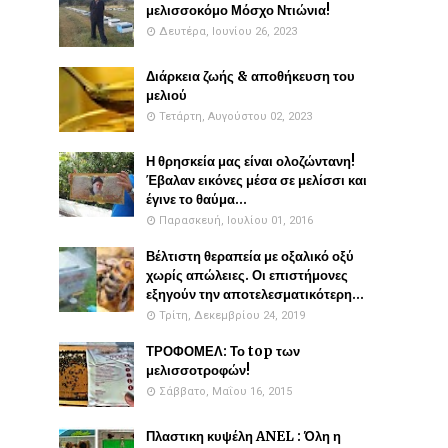
μελισσοκόμο Μόσχο Ντιώνια!
Δευτέρα, Ιουνίου 26, 2023
Διάρκεια ζωής & αποθήκευση του
μελιού
Τετάρτη, Αυγούστου 02, 2023
Η θρησκεία μας είναι ολοζώντανη!
Έβαλαν εικόνες μέσα σε μελίσσι και
έγινε το θαύμα...
Παρασκευή, Ιουλίου 01, 2016
Βέλτιστη θεραπεία με οξαλικό οξύ
χωρίς απώλειες. Οι επιστήμονες
εξηγούν την αποτελεσματικότερη...
Τρίτη, Δεκεμβρίου 24, 2019
ΤΡΟΦΟΜΕΛ: Το top των
μελισσοτροφών!
Σάββατο, Μαΐου 16, 2015
Πλαστικη κυψέλη ANEL : Όλη η