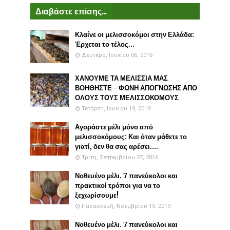
Διαβάστε επίσης...
Κλαίνε οι μελισσοκόμοι στην Ελλάδα:
Έρχεται το τέλος...
Δευτέρα, Ιουνίου 06, 2016
ΧΑΝΟΥΜΕ ΤΑ ΜΕΛΙΣΣΙΑ ΜΑΣ
ΒΟΗΘΗΣΤΕ - ΦΩΝΗ ΑΠΟΓΝΩΣΗΣ ΑΠΟ
ΟΛΟΥΣ ΤΟΥΣ ΜΕΛΙΣΣΟΚΟΜΟΥΣ
Τετάρτη, Ιουνίου 19, 2019
Αγοράστε μέλι μόνο από
μελισσοκόμους: Και όταν μάθετε το
γιατί, δεν θα σας αρέσει....
Τρίτη, Σεπτεμβρίου 27, 2016
Νοθευένο μέλι. 7 πανεύκολοι και
πρακτικοί τρόποι για να το
ξεχωρίσουμε!
Παρασκευή, Νοεμβρίου 15, 2019
Νοθευένο μέλι. 7 πανεύκολοι και