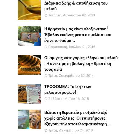
Διάρκεια ζωής & αποθήκευση του
μελιού
Τετάρτη, Αυγούστου 02, 2023
Η θρησκεία μας είναι ολοζώντανη!
Έβαλαν εικόνες μέσα σε μελίσσι και
έγινε το θαύμα...
Παρασκευή, Ιουλίου 01, 2016
Οι αμιγείς κατηγορίες ελληνικού μελιού
: Η ανεκτίμητη βιολογική - θρεπτική
τους αξία
Τρίτη, Σεπτεμβρίου 30, 2014
ΤΡΟΦΟΜΕΛ: Το top των
μελισσοτροφών!
Σάββατο, Μαΐου 16, 2015
Βέλτιστη θεραπεία με οξαλικό οξύ
χωρίς απώλειες. Οι επιστήμονες
εξηγούν την αποτελεσματικότερη...
Τρίτη, Δεκεμβρίου 24, 2019