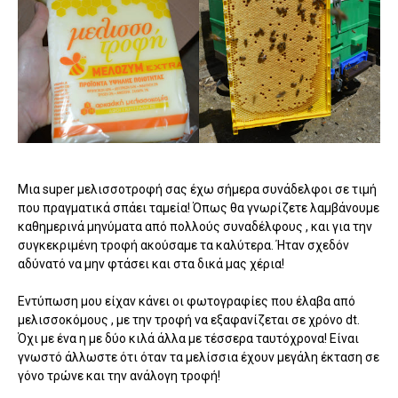
Μια super μελισσοτροφή σας έχω σήμερα συνάδελφοι σε τιμή
που πραγματικά σπάει ταμεία! Όπως θα γνωρίζετε λαμβάνουμε
καθημερινά μηνύματα από πολλούς συναδέλφους , και για την
συγκεκριμένη τροφή ακούσαμε τα καλύτερα. Ήταν σχεδόν
αδύνατό να μην φτάσει και στα δικά μας χέρια!
Εντύπωση μου είχαν κάνει οι φωτογραφίες που έλαβα από
μελισσοκόμους , με την τροφή να εξαφανίζεται σε χρόνο dt.
Όχι με ένα η με δύο κιλά άλλα με τέσσερα ταυτόχρονα! Είναι
γνωστό άλλωστε ότι όταν τα μελίσσια έχουν μεγάλη έκταση σε
γόνο τρώνε και την ανάλογη τροφή!