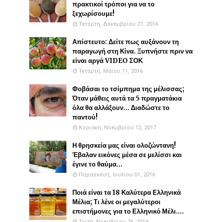
πρακτικοί τρόποι για να το
ξεχωρίσουμε!
Τετάρτη, Δεκεμβρίου 21, 2016
Απίστευτο: Δείτε πως αυξάνουν τη
παραγωγή στη Κίνα. Ξυπνήστε πριν να
είναι αργά VIDEO ΣΟΚ
Τετάρτη, Μαΐου 11, 2016
Φοβάσαι το τσίμπημα της μέλισσας;
Όταν μάθεις αυτά τα 5 πραγματάκια
όλα θα αλλάξουν... Διαδώστε το
παντού!
Κυριακή, Νοεμβρίου 12, 2017
Η θρησκεία μας είναι ολοζώντανη!
Έβαλαν εικόνες μέσα σε μελίσσι και
έγινε το θαύμα...
Παρασκευή, Ιουλίου 01, 2016
Ποιά είναι τα 18 Καλύτερα Ελληνικά
Μέλια; Τι λένε οι μεγαλύτεροι
επιστήμονες για το Ελληνικό Μέλι....
Τρίτη, Νοεμβρίου 26, 2019